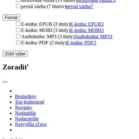
brožovaná väzba (13 titulov)
brožovaná väzba
13
pevná väzba (7 titulov)
pevná väzba
7
Formát
E-kniha: EPUB (3 tituly)
E-kniha: EPUB
3
E-kniha: MOBI (3 tituly)
E-kniha: MOBI
3
Audiokniha: MP3 (3 tituly)
Audiokniha: MP3
3
E-kniha: PDF (2 tituly)
E-kniha: PDF
2
Zúžiť výber
Zoradiť
Bestsellery
Top hodnotené
Novinky
Najdrahšie
Najlacnejšie
Najvyššia zľava