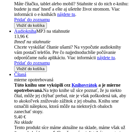
Máte čítačku, tablet alebo mobil? Stiahnite si do nich e-knihu:
budete ju mať hneď a ešte aj ušetríte život stromom. Viac
informácii o e-knihách
nájdete tu
.
Pridať do zoznamu
Vložiť do košíka
Audiokniha
MP3 na stiahnutie
13,96 €
Ihneď na stiahnutie
Chcete vyskúšať čítanie ušami? Na vypočutie audioknihy
vám postačí telefón. Pre čo najjednoduchšie počúvanie
odporúčame našu aplikáciu. Viac informácii
nájdete tu
.
Pridať do zoznamu
Vložiť do košíka
Čítaná
mierne opotrebovaná
Túto knihu sme vykúpili cez
Knihovrátok
a je mierne
opotrebovaná.
Na tejto knihe už síce poznať, že ju niekto
čítal, môže jej chýbať prebal, nie je však poškodená tak, aby
to akokoľvek znižovalo zážitok z jej obsahu. Knihu sme
označili nálepkou, ktorá môže na niektorých obaloch
zanechať stopy.
9,40 €
Na sklade
Tento produkt síce máme aktuálne na sklade, máme však už