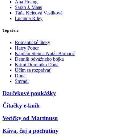
Ana Huang
Sarah J. Maas
Táňa Keleová Vasilková
Lucinda Riley
Top série
Romantické úteky
Harry Potter
Kapitán Stein a Notár Barbarič
Denník odvážneho bojka
Krimi Dominika Dána
Učím sa rozprávať
Duna
Smradi
Darčekové poukážky
Čítačky e-kníh
Vecičky od Martinusu
Káva, čaj a pochutiny