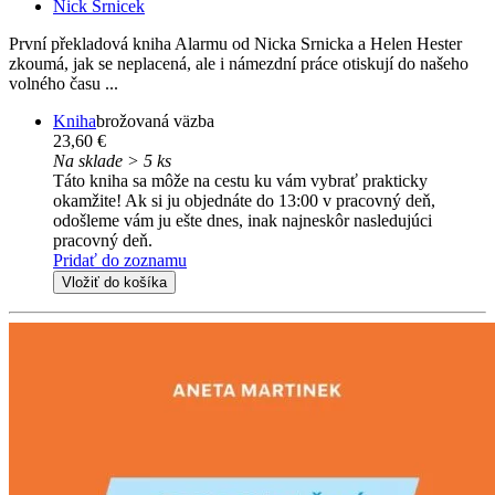
Nick Srnicek
První překladová kniha Alarmu od Nicka Srnicka a Helen Hester
zkoumá, jak se neplacená, ale i námezdní práce otiskují do našeho
volného času ...
Kniha
brožovaná väzba
23,60 €
Na sklade > 5 ks
Táto kniha sa môže na cestu ku vám vybrať prakticky
okamžite! Ak si ju objednáte do 13:00 v pracovný deň,
odošleme vám ju ešte dnes, inak najneskôr nasledujúci
pracovný deň.
Pridať do zoznamu
Vložiť do košíka