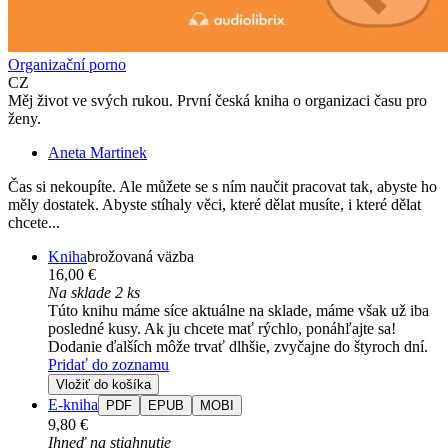
Organizační porno
CZ
Měj život ve svých rukou. První česká kniha o organizaci času pro
ženy.
Aneta Martinek
Čas si nekoupíte. Ale můžete se s ním naučit pracovat tak, abyste ho
měly dostatek. Abyste stíhaly věci, které dělat musíte, i které dělat
chcete...
Kniha
brožovaná väzba
16,00 €
Na sklade 2 ks
Túto knihu máme síce aktuálne na sklade, máme však už iba
posledné kusy. Ak ju chcete mať rýchlo, ponáhľajte sa!
Dodanie ďalších môže trvať dlhšie, zvyčajne do štyroch dní.
Pridať do zoznamu
Vložiť do košíka
E-kniha
PDF
EPUB
MOBI
9,80 €
Ihneď na stiahnutie