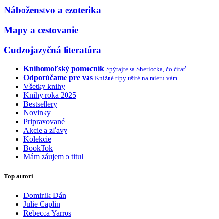
Náboženstvo a ezoterika
Mapy a cestovanie
Cudzojazyčná literatúra
Knihomoľský pomocník
Spýtajte sa Sherlocka, čo čítať
Odporúčame pre vás
Knižné tipy ušité na mieru vám
Všetky knihy
Knihy roka 2025
Bestsellery
Novinky
Pripravované
Akcie a zľavy
Kolekcie
BookTok
Mám záujem o titul
Top autori
Dominik Dán
Julie Caplin
Rebecca Yarros