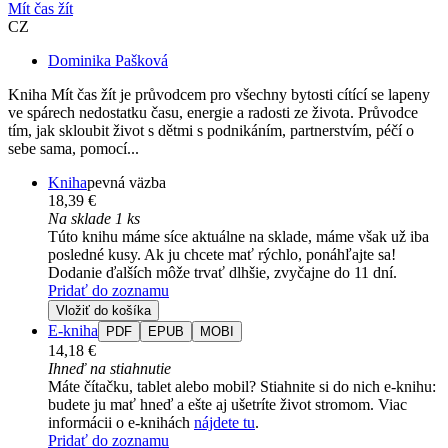
Mít čas žít
CZ
Dominika Pašková
Kniha Mít čas žít je průvodcem pro všechny bytosti cítící se lapeny
ve spárech nedostatku času, energie a radosti ze života. Průvodce
tím, jak skloubit život s dětmi s podnikáním, partnerstvím, péčí o
sebe sama, pomocí...
Kniha
pevná väzba
18,39 €
Na sklade 1 ks
Túto knihu máme síce aktuálne na sklade, máme však už iba
posledné kusy. Ak ju chcete mať rýchlo, ponáhľajte sa!
Dodanie ďalších môže trvať dlhšie, zvyčajne do 11 dní.
Pridať do zoznamu
Vložiť do košíka
E-kniha
PDF
EPUB
MOBI
14,18 €
Ihneď na stiahnutie
Máte čítačku, tablet alebo mobil? Stiahnite si do nich e-knihu:
budete ju mať hneď a ešte aj ušetríte život stromom. Viac
informácii o e-knihách
nájdete tu
.
Pridať do zoznamu