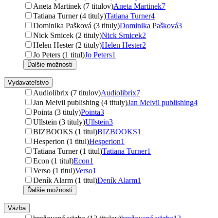
Aneta Martinek (7 titulov)
Aneta Martinek
7
Tatiana Turner (4 tituly)
Tatiana Turner
4
Dominika Pašková (3 tituly)
Dominika Pašková
3
Nick Srnicek (2 tituly)
Nick Srnicek
2
Helen Hester (2 tituly)
Helen Hester
2
Jo Peters (1 titul)
Jo Peters
1
Ďalšie možnosti
Vydavateľstvo
Audiolibrix (7 titulov)
Audiolibrix
7
Jan Melvil publishing (4 tituly)
Jan Melvil publishing
4
Pointa (3 tituly)
Pointa
3
Ullstein (3 tituly)
Ullstein
3
BIZBOOKS (1 titul)
BIZBOOKS
1
Hesperion (1 titul)
Hesperion
1
Tatiana Turner (1 titul)
Tatiana Turner
1
Econ (1 titul)
Econ
1
Verso (1 titul)
Verso
1
Deník Alarm (1 titul)
Deník Alarm
1
Ďalšie možnosti
Väzba