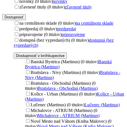
novinky (0 titulov)
novinky
zľavnené tituly (0 titulov)
zľavnené tituly
Dostupnosť
na centrálnom sklade (0 titulov)
na centrálnom sklade
predpredaj (0 titulov)
predpredaj
pripravujeme (0 titulov)
pripravujeme
dostupná (bez vypredaných) (0 titulov)
dostupná (bez
vypredaných)
Dostupnosť v kníhkupectve
Banská Bystrica (Martinus) (0 titulov)
Banská
Bystrica (Martinus)
Bratislava - Nivy (Martinus) (0 titulov)
Bratislava -
Nivy (Martinus)
Bratislava - Obchodná (Martinus) (0
titulov)
Bratislava - Obchodná (Martinus)
Košice - Urban (Martinus) (0 titulov)
Košice - Urban
(Martinus)
Lučenec (Martinus) (0 titulov)
Lučenec (Martinus)
Michalovce - ATRIUM (Martinus) (0
titulov)
Michalovce - ATRIUM (Martinus)
Nové Mesto nad Váhom (Kniha Malovec) (0
titulov)
Nové Mesto nad Váhom (Kniha Malovec)