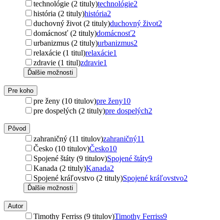
technológie (2 tituly)
technológie
2
história (2 tituly)
história
2
duchovný život (2 tituly)
duchovný život
2
domácnosť (2 tituly)
domácnosť
2
urbanizmus (2 tituly)
urbanizmus
2
relaxácie (1 titul)
relaxácie
1
zdravie (1 titul)
zdravie
1
Ďalšie možnosti
Pre koho
pre ženy (10 titulov)
pre ženy
10
pre dospelých (2 tituly)
pre dospelých
2
Pôvod
zahraničný (11 titulov)
zahraničný
11
Česko (10 titulov)
Česko
10
Spojené štáty (9 titulov)
Spojené štáty
9
Kanada (2 tituly)
Kanada
2
Spojené kráľovstvo (2 tituly)
Spojené kráľovstvo
2
Ďalšie možnosti
Autor
Timothy Ferriss (9 titulov)
Timothy Ferriss
9