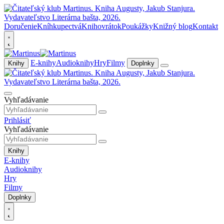
Doručenie
Kníhkupectvá
Knihovrátok
Poukážky
Knižný blog
Kontakt
E-knihy
Audioknihy
Hry
Filmy
Knihy
Doplnky
Vyhľadávanie
Prihlásiť
Vyhľadávanie
Knihy
E-knihy
Audioknihy
Hry
Filmy
Doplnky