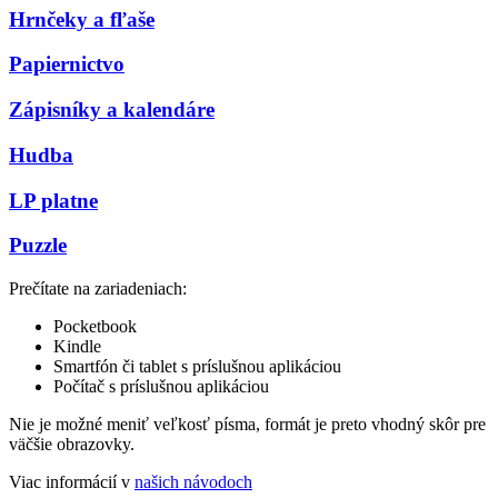
Hrnčeky a fľaše
Papiernictvo
Zápisníky a kalendáre
Hudba
LP platne
Puzzle
Prečítate na zariadeniach:
Pocketbook
Kindle
Smartfón či tablet s príslušnou aplikáciou
Počítač s príslušnou aplikáciou
Nie je možné meniť veľkosť písma, formát je preto vhodný skôr pre
väčšie obrazovky.
Viac informácií v
našich návodoch