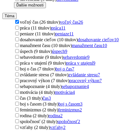
Ďalšie možnosti
Téma
voľný čas (26 titulov)
voľný čas
26
práca (11 titulov)
práca
11
peniaze (11 titulov)
peniaze
11
dosahovanie cieľov (10 titulov)
dosahovanie cieľov
10
manažment času (10 titulov)
manažment času
10
úspech (9 titulov)
úspech
9
sebavedomie (9 titulov)
sebavedomie
9
práca v utajení (9 titulov)
práca v utajení
9
boj o čas (7 titulov)
boj o čas
7
zvládanie stresu (7 titulov)
zvládanie stresu
7
pracovný výkon (7 titulov)
pracovný výkon
7
sebapoznanie (4 tituly)
sebapoznanie
4
motivácia (4 tituly)
motivácia
4
čas (3 tituly)
čas
3
boj s časom (3 tituly)
boj s časom
3
feminizmus (2 tituly)
feminizmus
2
rodina (2 tituly)
rodina
2
spoločnosť (2 tituly)
spoločnosť
2
vzťahy (2 tituly)
vzťahy
2