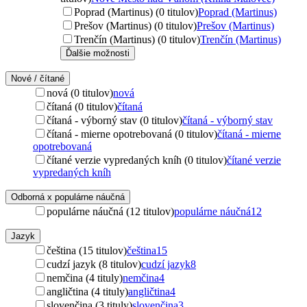
Poprad (Martinus) (0 titulov)
Poprad (Martinus)
Prešov (Martinus) (0 titulov)
Prešov (Martinus)
Trenčín (Martinus) (0 titulov)
Trenčín (Martinus)
Ďalšie možnosti
Nové / čítané
nová (0 titulov)
nová
čítaná (0 titulov)
čítaná
čítaná - výborný stav (0 titulov)
čítaná - výborný stav
čítaná - mierne opotrebovaná (0 titulov)
čítaná - mierne
opotrebovaná
čítané verzie vypredaných kníh (0 titulov)
čítané verzie
vypredaných kníh
Odborná x populárne náučná
populárne náučná (12 titulov)
populárne náučná
12
Jazyk
čeština (15 titulov)
čeština
15
cudzí jazyk (8 titulov)
cudzí jazyk
8
nemčina (4 tituly)
nemčina
4
angličtina (4 tituly)
angličtina
4
slovenčina (3 tituly)
slovenčina
3