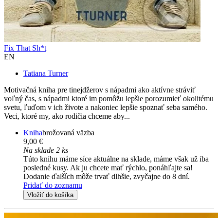
Fix That Sh*t
EN
Tatiana Turner
Motivačná kniha pre tinejdžerov s nápadmi ako aktívne stráviť
voľný čas, s nápadmi ktoré im pomôžu lepšie porozumieť okolitému
svetu, ľuďom v ich živote a nakoniec lepšie spoznať seba samého.
Veci, ktoré my, ako rodičia chceme aby...
Kniha
brožovaná väzba
9,00 €
Na sklade 2 ks
Túto knihu máme síce aktuálne na sklade, máme však už iba
posledné kusy. Ak ju chcete mať rýchlo, ponáhľajte sa!
Dodanie ďalších môže trvať dlhšie, zvyčajne do 8 dní.
Pridať do zoznamu
Vložiť do košíka