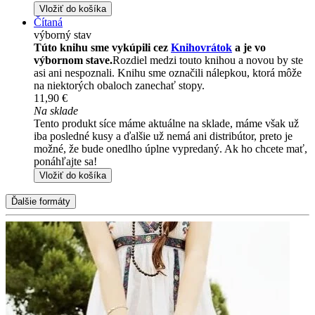
Vložiť do košíka
Čítaná
výborný stav
Túto knihu sme vykúpili cez
Knihovrátok
a je vo
výbornom stave.
Rozdiel medzi touto knihou a novou by ste
asi ani nespoznali. Knihu sme označili nálepkou, ktorá môže
na niektorých obaloch zanechať stopy.
11,90 €
Na sklade
Tento produkt síce máme aktuálne na sklade, máme však už
iba posledné kusy a ďalšie už nemá ani distribútor, preto je
možné, že bude onedlho úplne vypredaný. Ak ho chcete mať,
ponáhľajte sa!
Vložiť do košíka
Ďalšie formáty