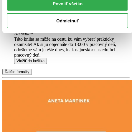
opotrebovaná.
Na tejto knihe už síce poznať, že ju niekto
Povoliť všetko
čítal, môže jej chýbať prebal, nie je však poškodená tak, aby
to akokoľvek znižovalo zážitok z jej obsahu. Knihu sme
označili nálepkou, ktorá môže na niektorých obaloch
Odmietnuť
zanechať stopy.
10,50 €
Na sklade
Táto kniha sa môže na cestu ku vám vybrať prakticky
okamžite! Ak si ju objednáte do 13:00 v pracovný deň,
odošleme vám ju ešte dnes, inak najneskôr nasledujúci
pracovný deň.
Vložiť do košíka
Ďalšie formáty