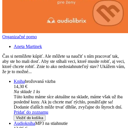
Organizačné porno
Aneta Martinek
Čas si nemôžete kúpiť. Ale môžete sa naučiť s ním pracovať tak,
aby ste ho mali dosť. Aby ste stíhali veci, ktoré musíte robiť, aj veci,
ktoré chcete robiť. Znie to ako nedosiahnuteľný stav? Ukážem vám,
že je to možné...
Kniha
brožovaná väzba
14,30 €
Na sklade 1 ks
Túto knihu máme síce aktuálne na sklade, máme však už iba
posledné kusy. Ak ju chcete mať rýchlo, ponáhľajte sa!
Dodanie ďalších môže trvať dlhšie, zvyčajne do štyroch dní.
Pridať do zoznamu
Vložiť do košíka
Audiokniha
MP3 na stiahnutie