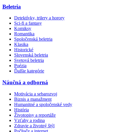
Beletria
Detektívky, trilery a horory
Sci-fi a fantasy
Komiksy
Romantika
Spoločenská beletria
Klasika
Historické
Slovenská beletria
Svetová beletria
Poézia
Ďalšie kategórie
Náučná a odborná
Motivácia a sebarozvoj
Biznis a manažment
Humanitné a spoločenské vedy
História
Životopisy a reportáže
Vzťahy a rodina
Zdravie a životný štýl
Počítače a internet