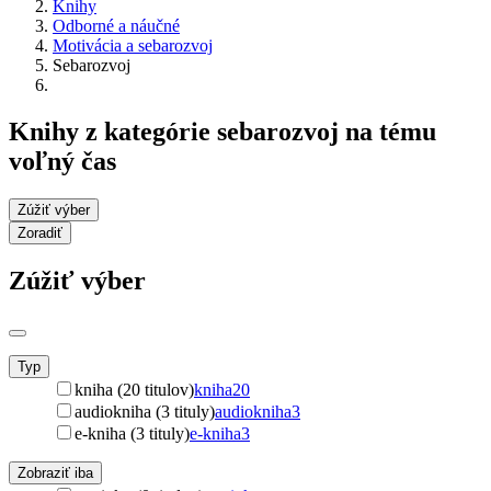
Knihy
Odborné a náučné
Motivácia a sebarozvoj
Sebarozvoj
Knihy z kategórie sebarozvoj na tému
voľný čas
Zúžiť výber
Zoradiť
Zúžiť výber
Typ
kniha (20 titulov)
kniha
20
audiokniha (3 tituly)
audiokniha
3
e-kniha (3 tituly)
e-kniha
3
Zobraziť iba