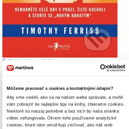
Čtyřhodinový pracovní týden
CZ
Timothy Ferriss
Peníze mají hodnotu jen tehdy, máte-li čas si je užít. Strávíte-li své
Môžeme pracovať s cookies a kontaktnými údajmi?
mládí v kanceláři, nejsou vám k ničemu – zvlášť když lze pracovat
tak, abyste měli dostatek nejen peněz, ale i dalších tvrdých měn
Aby sme vedeli, ako sa na našom webe správate, a mohli
„nového bohatství"...
vám zobraziť tie najlepšie tipy na knihy, zbierame cookies.
Niektoré sú naozaj potrebné a bez nich by naša stránka
Kniha
pevná väzba
19,50 €
vôbec nefungovala. Okrem toho používame analytické
Na sklade 4 ks
cookies, ktoré nám umožňujú zisťovať, ako náš web
Tento produkt síce máme aktuálne na sklade, máme však už