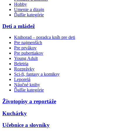
Hobby
Umenie a dizajn
Ďalšie kategórie
Deti a mládež
Knihorad – poradca kníh pre deti
Pre najmenších
Pre prvákov
Pre pubertiakov
Young Adult
Beletria
Rozprávky
Sci-fi, fantasy a komiksy
Leporelá
Náučné knihy
Ďalšie kategórie
Životopisy a reportáže
Kuchárky
Učebnice a slovníky