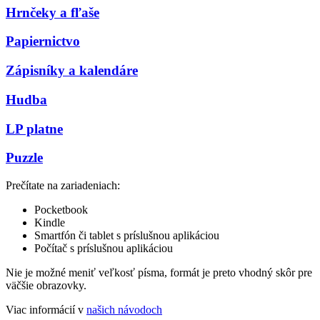
Hrnčeky a fľaše
Papiernictvo
Zápisníky a kalendáre
Hudba
LP platne
Puzzle
Prečítate na zariadeniach:
Pocketbook
Kindle
Smartfón či tablet s príslušnou aplikáciou
Počítač s príslušnou aplikáciou
Nie je možné meniť veľkosť písma, formát je preto vhodný skôr pre
väčšie obrazovky.
Viac informácií v
našich návodoch