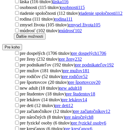
láska (116 titulov)
láska
116
osobnosti (115 titulov)
osobnosti
115
riadenie spoločnosti (112 titulov)
riadenie spoločnosti
112
rodina (111 titulov)
rodina
111
zmysel života (105 titulov)
zmysel života
105
múdrosť (102 titulov)
múdrosť
102
Ďalšie možnosti
Pre koho
pre dospelých (1706 titulov)
pre dospelých
1706
pre ženy (232 titulov)
pre ženy
232
pre podnikateľov (192 titulov)
pre podnikateľov
192
pre mužov (181 titulov)
pre mužov
181
pre rodičov (52 titulov)
pre rodičov
52
pre športovcov (20 titulov)
pre športovcov
20
new adult (18 titulov)
new adult
18
pre študentov (18 titulov)
pre študentov
18
pre lekárov (14 titulov)
pre lekárov
14
pre deti (12 titulov)
pre deti
12
pre začiatočníkov (12 titulov)
pre začiatočníkov
12
pre náročných (8 titulov)
pre náročných
8
pre fyzické osoby (6 titulov)
pre fyzické osoby
6
pre kresťanov (6 titulov)
pre kresťanov
6