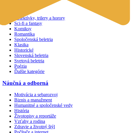
Beletria
Detektívky, trilery a horory
Sci-fi a fantasy
Komiksy
Romantika
Spoločenská beletria
Klasika
Historické
Slovenská beletria
Svetová beletria
Poézia
Ďalšie kategórie
Náučná a odborná
Motivácia a sebarozvoj
Biznis a manažment
Humanitné a spoločenské vedy
História
Životopisy a reportáže
Vzťahy a rodina
Zdravie a životný štýl
Počítače a internet