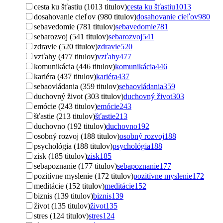
cesta ku šťastiu (1013 titulov)
cesta ku šťastiu
1013
dosahovanie cieľov (980 titulov)
dosahovanie cieľov
980
sebavedomie (781 titulov)
sebavedomie
781
sebarozvoj (541 titulov)
sebarozvoj
541
zdravie (520 titulov)
zdravie
520
vzťahy (477 titulov)
vzťahy
477
komunikácia (446 titulov)
komunikácia
446
kariéra (437 titulov)
kariéra
437
sebaovládania (359 titulov)
sebaovládania
359
duchovný život (303 titulov)
duchovný život
303
emócie (243 titulov)
emócie
243
šťastie (213 titulov)
šťastie
213
duchovno (192 titulov)
duchovno
192
osobný rozvoj (188 titulov)
osobný rozvoj
188
psychológia (188 titulov)
psychológia
188
zisk (185 titulov)
zisk
185
sebapoznanie (177 titulov)
sebapoznanie
177
pozitívne myslenie (172 titulov)
pozitívne myslenie
172
meditácie (152 titulov)
meditácie
152
biznis (139 titulov)
biznis
139
život (135 titulov)
život
135
stres (124 titulov)
stres
124