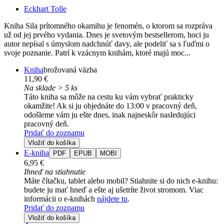
Eckhart Tolle
Kniha Sila prítomného okamihu je fenomén, o ktorom sa rozpráva
už od jej prvého vydania. Dnes je svetovým bestsellerom, hoci ju
autor nepísal s úmyslom nadchnúť davy, ale podeliť sa s ľuďmi o
svoje poznanie. Patrí k vzácnym knihám, ktoré majú moc...
Kniha
brožovaná väzba
11,90 €
Na sklade > 5 ks
Táto kniha sa môže na cestu ku vám vybrať prakticky
okamžite! Ak si ju objednáte do 13:00 v pracovný deň,
odošleme vám ju ešte dnes, inak najneskôr nasledujúci
pracovný deň.
Pridať do zoznamu
Vložiť do košíka
E-kniha
PDF
EPUB
MOBI
6,95 €
Ihneď na stiahnutie
Máte čítačku, tablet alebo mobil? Stiahnite si do nich e-knihu:
budete ju mať hneď a ešte aj ušetríte život stromom. Viac
informácii o e-knihách
nájdete tu
.
Pridať do zoznamu
Vložiť do košíka