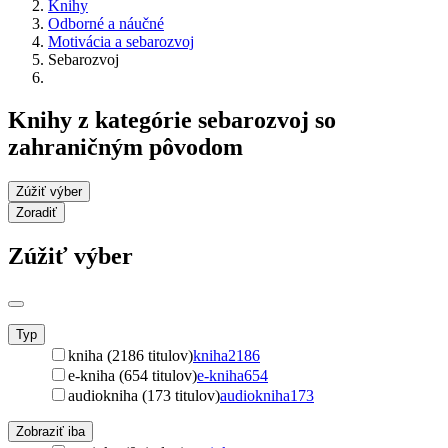
Knihy
Odborné a náučné
Motivácia a sebarozvoj
Sebarozvoj
Knihy z kategórie sebarozvoj so
zahraničným pôvodom
Zúžiť výber
Zoradiť
Zúžiť výber
Typ
kniha (2186 titulov)
kniha
2186
e-kniha (654 titulov)
e-kniha
654
audiokniha (173 titulov)
audiokniha
173
Zobraziť iba