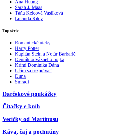
Ana Huang
Sarah J. Maas
Táňa Keleová Vasilková
Lucinda Riley
Top série
Romantické úteky
Harry Potter
Kapitán Stein a Notár Barbarič
Denník odvážneho bojka
Krimi Dominika Dána
Učím sa rozprávať
Duna
Smradi
Darčekové poukážky
Čítačky e-kníh
Vecičky od Martinusu
Káva, čaj a pochutiny