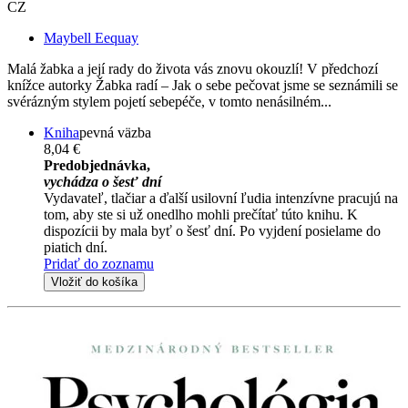
CZ
Maybell Eequay
Malá žabka a její rady do života vás znovu okouzlí! V předchozí
knížce autorky Žabka radí – Jak o sebe pečovat jsme se seznámili se
svérázným stylem pojetí sebepéče, v tomto nenásilném...
Kniha
pevná väzba
8,04 €
Predobjednávka,
vychádza o šesť dní
Vydavateľ, tlačiar a ďalší usilovní ľudia intenzívne pracujú na
tom, aby ste si už onedlho mohli prečítať túto knihu. K
dispozícii by mala byť o šesť dní. Po vyjdení posielame do
piatich dní.
Pridať do zoznamu
Vložiť do košíka