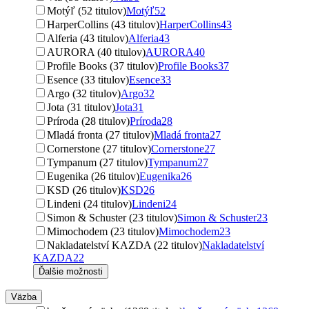
Motýľ (52 titulov)
Motýľ
52
HarperCollins (43 titulov)
HarperCollins
43
Alferia (43 titulov)
Alferia
43
AURORA (40 titulov)
AURORA
40
Profile Books (37 titulov)
Profile Books
37
Esence (33 titulov)
Esence
33
Argo (32 titulov)
Argo
32
Jota (31 titulov)
Jota
31
Príroda (28 titulov)
Príroda
28
Mladá fronta (27 titulov)
Mladá fronta
27
Cornerstone (27 titulov)
Cornerstone
27
Tympanum (27 titulov)
Tympanum
27
Eugenika (26 titulov)
Eugenika
26
KSD (26 titulov)
KSD
26
Lindeni (24 titulov)
Lindeni
24
Simon & Schuster (23 titulov)
Simon & Schuster
23
Mimochodem (23 titulov)
Mimochodem
23
Nakladatelství KAZDA (22 titulov)
Nakladatelství
KAZDA
22
Ďalšie možnosti
Väzba