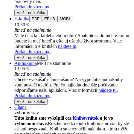
pracovný deň.
Pridať do zoznamu
Vložiť do košíka
E-kniha
PDF
EPUB
MOBI
10,50 €
Ihneď na stiahnutie
Máte čítačku, tablet alebo mobil? Stiahnite si do nich e-knihu:
budete ju mať hneď a ešte aj ušetríte život stromom. Viac
informácii o e-knihách
nájdete tu
.
Pridať do zoznamu
Vložiť do košíka
Audiokniha
MP3 na stiahnutie
13,95 €
Ihneď na stiahnutie
Chcete vyskúšať čítanie ušami? Na vypočutie audioknihy
vám postačí telefón. Pre čo najjednoduchšie počúvanie
odporúčame našu aplikáciu. Viac informácii
nájdete tu
.
Pridať do zoznamu
Vložiť do košíka
Čítaná
výborný stav
Túto knihu sme vykúpili cez
Knihovrátok
a je vo
výbornom stave.
Rozdiel medzi touto knihou a novou by ste
asi ani nespoznali. Knihu sme označili nálepkou, ktorá môže