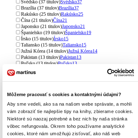
Švédsko (37 titulov)
Švédsko
37
Brazília (37 titulov)
Brazília
37
Rakúsko (25 titulov)
Rakúsko
25
Čína (21 titulov)
Čína
21
Japonsko (21 titulov)
Japonsko
21
Španielsko (19 titulov)
Španielsko
19
Írsko (15 titulov)
Írsko
15
Taliansko (15 titulov)
Taliansko
15
Južná Kórea (14 titulov)
Južná Kórea
14
Pakistan (13 titulov)
Pakistan
13
Poľsko (13 titulov)
Poľsko
13
Grécko (11 titulov)
Grécko
11
Južná Afrika (11 titulov)
Južná Afrika
11
Peru (10 titulov)
Peru
10
Rusko (10 titulov)
Rusko
10
Izrael (9 titulov)
Izrael
9
Môžeme pracovať s cookies a kontaktnými údajmi?
Ekvádor (7 titulov)
Ekvádor
7
Aby sme vedeli, ako sa na našom webe správate, a mohli
Thajsko (7 titulov)
Thajsko
7
vám zobraziť tie najlepšie tipy na knihy, zbierame cookies.
Bielorusko (6 titulov)
Bielorusko
6
Niektoré sú naozaj potrebné a bez nich by naša stránka
Ďalšie možnosti
vôbec nefungovala. Okrem toho používame analytické
Autor
cookies, ktoré nám umožňujú zisťovať, ako náš web
Dale Carnegie (101 titulov)
Dale Carnegie
101