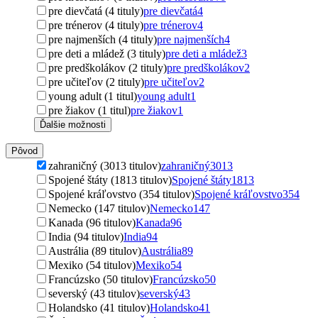
pre dievčatá (4 tituly)
pre dievčatá
4
pre trénerov (4 tituly)
pre trénerov
4
pre najmenších (4 tituly)
pre najmenších
4
pre deti a mládež (3 tituly)
pre deti a mládež
3
pre predškolákov (2 tituly)
pre predškolákov
2
pre učiteľov (2 tituly)
pre učiteľov
2
young adult (1 titul)
young adult
1
pre žiakov (1 titul)
pre žiakov
1
Ďalšie možnosti
Pôvod
zahraničný (3013 titulov)
zahraničný
3013
Spojené štáty (1813 titulov)
Spojené štáty
1813
Spojené kráľovstvo (354 titulov)
Spojené kráľovstvo
354
Nemecko (147 titulov)
Nemecko
147
Kanada (96 titulov)
Kanada
96
India (94 titulov)
India
94
Austrália (89 titulov)
Austrália
89
Mexiko (54 titulov)
Mexiko
54
Francúzsko (50 titulov)
Francúzsko
50
severský (43 titulov)
severský
43
Holandsko (41 titulov)
Holandsko
41