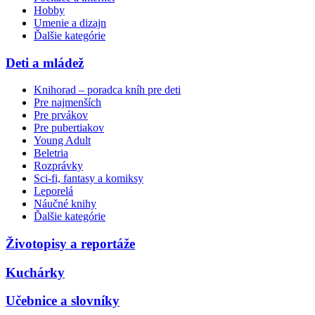
Hobby
Umenie a dizajn
Ďalšie kategórie
Deti a mládež
Knihorad – poradca kníh pre deti
Pre najmenších
Pre prvákov
Pre pubertiakov
Young Adult
Beletria
Rozprávky
Sci-fi, fantasy a komiksy
Leporelá
Náučné knihy
Ďalšie kategórie
Životopisy a reportáže
Kuchárky
Učebnice a slovníky