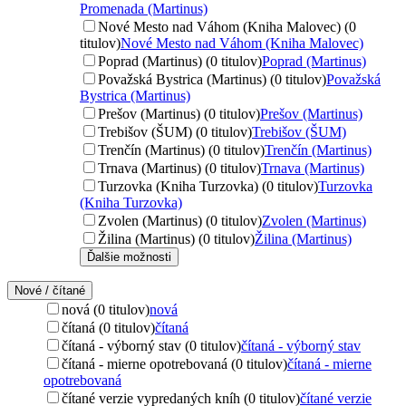
Promenada (Martinus)
Nové Mesto nad Váhom (Kniha Malovec) (0
titulov)
Nové Mesto nad Váhom (Kniha Malovec)
Poprad (Martinus) (0 titulov)
Poprad (Martinus)
Považská Bystrica (Martinus) (0 titulov)
Považská
Bystrica (Martinus)
Prešov (Martinus) (0 titulov)
Prešov (Martinus)
Trebišov (ŠUM) (0 titulov)
Trebišov (ŠUM)
Trenčín (Martinus) (0 titulov)
Trenčín (Martinus)
Trnava (Martinus) (0 titulov)
Trnava (Martinus)
Turzovka (Kniha Turzovka) (0 titulov)
Turzovka
(Kniha Turzovka)
Zvolen (Martinus) (0 titulov)
Zvolen (Martinus)
Žilina (Martinus) (0 titulov)
Žilina (Martinus)
Ďalšie možnosti
Nové / čítané
nová (0 titulov)
nová
čítaná (0 titulov)
čítaná
čítaná - výborný stav (0 titulov)
čítaná - výborný stav
čítaná - mierne opotrebovaná (0 titulov)
čítaná - mierne
opotrebovaná
čítané verzie vypredaných kníh (0 titulov)
čítané verzie