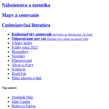
Náboženstvo a ezoterika
Mapy a cestovanie
Cudzojazyčná literatúra
Knihomoľský pomocník
Spýtajte sa Sherlocka, čo čítať
Odporúčame pre vás
Knižné tipy ušité na mieru vám
Všetky knihy
Knihy roka 2025
Bestsellery
Novinky
Pripravované
Akcie a zľavy
Kolekcie
BookTok
Mám záujem o titul
Top autori
Dominik Dán
Julie Caplin
Rebecca Yarros