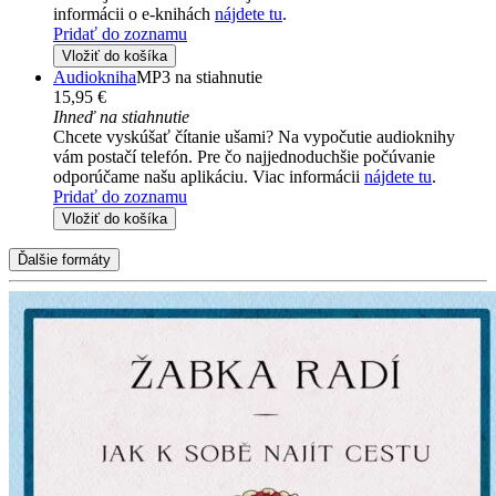
informácii o e-knihách
nájdete tu
.
Pridať do zoznamu
Vložiť do košíka
Audiokniha
MP3 na stiahnutie
15,95 €
Ihneď na stiahnutie
Chcete vyskúšať čítanie ušami? Na vypočutie audioknihy
vám postačí telefón. Pre čo najjednoduchšie počúvanie
odporúčame našu aplikáciu. Viac informácii
nájdete tu
.
Pridať do zoznamu
Vložiť do košíka
Ďalšie formáty