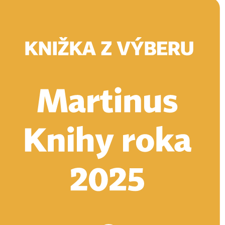
Doručenie
Kníhkupectvá
Knihovrátok
Poukážky
Knižný blog
Kontakt
E-knihy
Audioknihy
Hry
Filmy
Knihy
Doplnky
Vyhľadávanie
Prihlásiť
Vyhľadávanie
Knihy
E-knihy
Audioknihy
Hry
Filmy
Doplnky