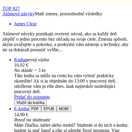
TOP #27
Atómové návyky
Malé zmeny, pozoruhodné výsledky
James Clear
Atómové návyky ponúkajú overený návod, ako sa každý deň
zlepšiť o jedno percento bez ohľadu na svoje ciele. Zmenia spôsob,
akým uvažujete o pokroku, a poskytnú vám nástroje a techniky, aby
ste sa dokázali posunúť vyššie...
Kniha
pevná väzba
16,92 €
Na sklade > 5 ks
Táto kniha sa môže na cestu ku vám vybrať prakticky
okamžite! Ak si ju objednáte do 13:00 v pracovný deň,
odošleme vám ju ešte dnes, inak najneskôr nasledujúci
pracovný deň.
Pridať do zoznamu
Vložiť do košíka
E-kniha
PDF
EPUB
MOBI
14,90 €
Ihneď na stiahnutie
Máte čítačku, tablet alebo mobil? Stiahnite si do nich e-knihu:
budete ju mať hneď a ešte aj ušetríte život stromom. Viac