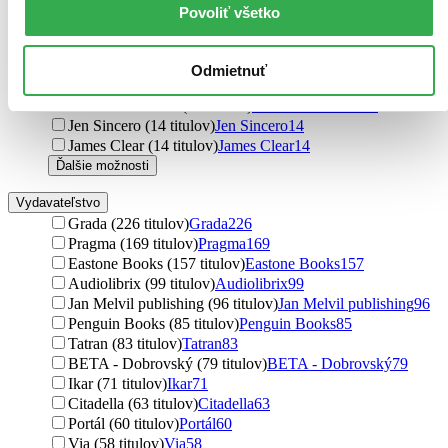
Barbara Pease (17 titulov)
Barbara Pease
17
Povoliť všetko
Christopher McDougall (17 titulov)
Christopher
McDougall
17
Stéphane Garnier (15 titulov)
Stéphane Garnier
15
Odmietnuť
Morgan Housel (15 titulov)
Morgan Housel
15
Oliver Burkeman (14 titulov)
Oliver Burkeman
14
Jen Sincero (14 titulov)
Jen Sincero
14
James Clear (14 titulov)
James Clear
14
Ďalšie možnosti
Vydavateľstvo
Grada (226 titulov)
Grada
226
Pragma (169 titulov)
Pragma
169
Eastone Books (157 titulov)
Eastone Books
157
Audiolibrix (99 titulov)
Audiolibrix
99
Jan Melvil publishing (96 titulov)
Jan Melvil publishing
96
Penguin Books (85 titulov)
Penguin Books
85
Tatran (83 titulov)
Tatran
83
BETA - Dobrovský (79 titulov)
BETA - Dobrovský
79
Ikar (71 titulov)
Ikar
71
Citadella (63 titulov)
Citadella
63
Portál (60 titulov)
Portál
60
Via (58 titulov)
Via
58