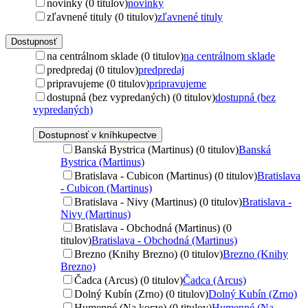
novinky (0 titulov)
novinky
zľavnené tituly (0 titulov)
zľavnené tituly
Dostupnosť
na centrálnom sklade (0 titulov)
na centrálnom sklade
predpredaj (0 titulov)
predpredaj
pripravujeme (0 titulov)
pripravujeme
dostupná (bez vypredaných) (0 titulov)
dostupná (bez
vypredaných)
Dostupnosť v kníhkupectve
Banská Bystrica (Martinus) (0 titulov)
Banská
Bystrica (Martinus)
Bratislava - Cubicon (Martinus) (0 titulov)
Bratislava
- Cubicon (Martinus)
Bratislava - Nivy (Martinus) (0 titulov)
Bratislava -
Nivy (Martinus)
Bratislava - Obchodná (Martinus) (0
titulov)
Bratislava - Obchodná (Martinus)
Brezno (Knihy Brezno) (0 titulov)
Brezno (Knihy
Brezno)
Čadca (Arcus) (0 titulov)
Čadca (Arcus)
Dolný Kubín (Zrno) (0 titulov)
Dolný Kubín (Zrno)
Humenné (Na korze) (0 titulov)
Humenné (Na