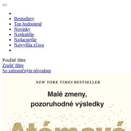
Bestsellery
Top hodnotené
Novinky
Najdrahšie
Najlacnejšie
Najvyššia zľava
Použité filtre
Zrušiť filtre
So zahraničným pôvodom