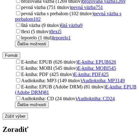
brožovaná väzba (1269 titulov)
brožovaná väzba
1269
pevná väzba (751 titulov)
pevná väzba
751
pevná väzba s prebalom (102 titulov)
pevná väzba s
prebalom
102
šitá väzba (9 titulov)
šitá väzba
9
flexi (5 titulov)
flexi
5
leporelo (1 titul)
leporelo
1
Ďalšie možnosti
Formát
E-kniha: EPUB (626 titulov)
E-kniha: EPUB
626
E-kniha: MOBI (545 titulov)
E-kniha: MOBI
545
E-kniha: PDF (425 titulov)
E-kniha: PDF
425
Audiokniha: MP3 (149 titulov)
Audiokniha: MP3
149
E-kniha: EPUB (Adobe DRM) (81 titulov)
E-kniha: EPUB
(Adobe DRM)
81
Audiokniha: CD (24 titulov)
Audiokniha: CD
24
Ďalšie možnosti
Zúžiť výber
Zoradiť