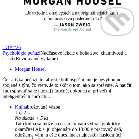
TOP #26
Psychológia peňazí
Nadčasové lekcie o bohatstve, chamtivosti a
šťastí (Revidované vydanie)
Morgan Housel
Čo sa týka peňazí, to, aby ste boli úspešní, nie je nevyhnutne
spojené s tým, čo viete. Je to skôr o tom, ako sa správate. A naučiť
ľudí správať sa je naozaj náročné, dokonca aj pri veľmi
inteligentných ľuďoch...
Kniha
brožovaná väzba
15,22 €
Na sklade > 5 ks
Táto kniha sa môže na cestu ku vám vybrať prakticky
okamžite! Ak si ju objednáte do 13:00 v pracovný deň,
odošleme vám ju ešte dnes, inak najneskôr nasledujúci