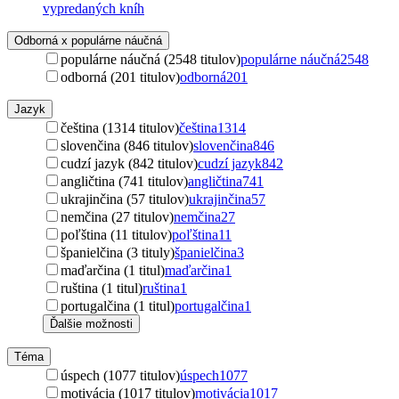
vypredaných kníh
Odborná x populárne náučná
populárne náučná (2548 titulov)
populárne náučná
2548
odborná (201 titulov)
odborná
201
Jazyk
čeština (1314 titulov)
čeština
1314
slovenčina (846 titulov)
slovenčina
846
cudzí jazyk (842 titulov)
cudzí jazyk
842
angličtina (741 titulov)
angličtina
741
ukrajinčina (57 titulov)
ukrajinčina
57
nemčina (27 titulov)
nemčina
27
poľština (11 titulov)
poľština
11
španielčina (3 tituly)
španielčina
3
maďarčina (1 titul)
maďarčina
1
ruština (1 titul)
ruština
1
portugalčina (1 titul)
portugalčina
1
Ďalšie možnosti
Téma
úspech (1077 titulov)
úspech
1077
motivácia (1017 titulov)
motivácia
1017