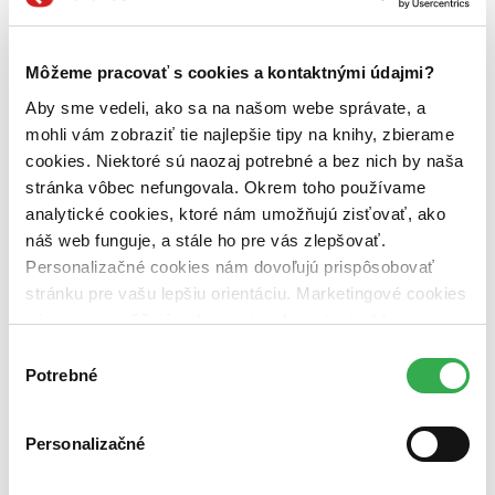
motivácia (1 titul)
motivácia
1
Autor
Ellen Lupton (1 titul)
Ellen Lupton
1
Môžeme pracovať s cookies a kontaktnými údajmi?
Vydavateľstvo
Aby sme vedeli, ako sa na našom webe správate, a
Princeton Scientific (1 titul)
Princeton Scientific
1
mohli vám zobraziť tie najlepšie tipy na knihy, zbierame
cookies. Niektoré sú naozaj potrebné a bez nich by naša
Väzba
stránka vôbec nefungovala. Okrem toho používame
brožovaná väzba (1 titul)
brožovaná väzba
1
analytické cookies, ktoré nám umožňujú zisťovať, ako
Zúžiť výber
náš web funguje, a stále ho pre vás zlepšovať.
Personalizačné cookies nám dovoľujú prispôsobovať
Zoradiť
stránku pre vašu lepšiu orientáciu. Marketingové cookies
nám zas umožňujú zobrazenie relevantnej reklamy.
Niektoré údaje zdieľame aj s tretími stranami. Veľmi by
Výber
nám pomohlo, keby sme mohli používať všetky tieto
Potrebné
súhlasu
Bestsellery
cookies. Ďakujeme!
Top hodnotené
Novinky
Najdrahšie
Personalizačné
Najlacnejšie
Najvyššia zľava