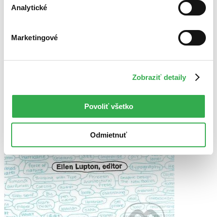
Analytické
Použité filtre
Zrušiť filtre
Na tému polygrafia
Marketingové
Zobraziť detaily
Povoliť všetko
Odmietnuť