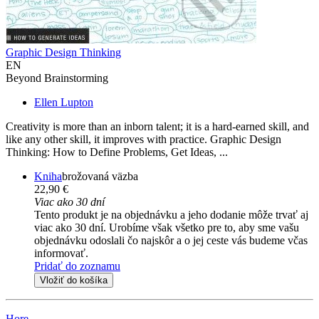
Graphic Design Thinking
EN
Beyond Brainstorming
Ellen Lupton
Creativity is more than an inborn talent; it is a hard-earned skill, and
like any other skill, it improves with practice. Graphic Design
Thinking: How to Define Problems, Get Ideas, ...
Kniha
brožovaná väzba
22,90 €
Viac ako 30 dní
Tento produkt je na objednávku a jeho dodanie môže trvať aj
viac ako 30 dní. Urobíme však všetko pre to, aby sme vašu
objednávku odoslali čo najskôr a o jej ceste vás budeme včas
informovať.
Pridať do zoznamu
Vložiť do košíka
Hore