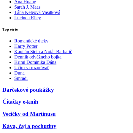
Ana Huang
Sarah J. Maas
Táňa Keleová Vasilková
Lucinda Riley
Top série
Romantické úteky
Harry Potter
Kapitán Stein a Notár Barbarič
Denník odvážneho bojka
Krimi Dominika Dána
Učím sa rozprávať
Duna
Smradi
Darčekové poukážky
Čítačky e-kníh
Vecičky od Martinusu
Káva, čaj a pochutiny