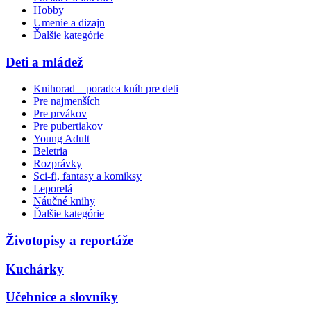
Hobby
Umenie a dizajn
Ďalšie kategórie
Deti a mládež
Knihorad – poradca kníh pre deti
Pre najmenších
Pre prvákov
Pre pubertiakov
Young Adult
Beletria
Rozprávky
Sci-fi, fantasy a komiksy
Leporelá
Náučné knihy
Ďalšie kategórie
Životopisy a reportáže
Kuchárky
Učebnice a slovníky