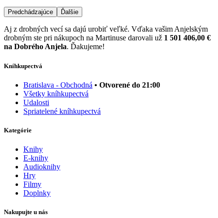
Predchádzajúce
Ďalšie
Aj z drobných vecí sa dajú urobiť veľké. Vďaka vašim Anjelským
drobným ste pri nákupoch na Martinuse darovali už
1 501 406,00 €
na Dobrého Anjela
. Ďakujeme!
Kníhkupectvá
Bratislava - Obchodná
• Otvorené do 21:00
Všetky kníhkupectvá
Udalosti
Spriatelené kníhkupectvá
Kategórie
Knihy
E-knihy
Audioknihy
Hry
Filmy
Doplnky
Nakupujte u nás