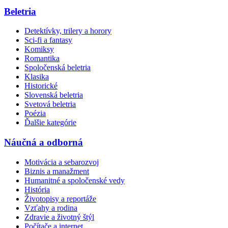
Beletria
Detektívky, trilery a horory
Sci-fi a fantasy
Komiksy
Romantika
Spoločenská beletria
Klasika
Historické
Slovenská beletria
Svetová beletria
Poézia
Ďalšie kategórie
Náučná a odborná
Motivácia a sebarozvoj
Biznis a manažment
Humanitné a spoločenské vedy
História
Životopisy a reportáže
Vzťahy a rodina
Zdravie a životný štýl
Počítače a internet