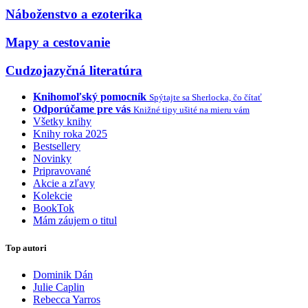
Náboženstvo a ezoterika
Mapy a cestovanie
Cudzojazyčná literatúra
Knihomoľský pomocník
Spýtajte sa Sherlocka, čo čítať
Odporúčame pre vás
Knižné tipy ušité na mieru vám
Všetky knihy
Knihy roka 2025
Bestsellery
Novinky
Pripravované
Akcie a zľavy
Kolekcie
BookTok
Mám záujem o titul
Top autori
Dominik Dán
Julie Caplin
Rebecca Yarros