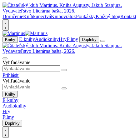
Doručenie
Kníhkupectvá
Knihovrátok
Poukážky
Knižný blog
Kontakt
E-knihy
Audioknihy
Hry
Filmy
Knihy
Doplnky
Vyhľadávanie
Prihlásiť
Vyhľadávanie
Knihy
E-knihy
Audioknihy
Hry
Filmy
Doplnky