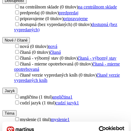
Dostupnosť
na centrálnom sklade (0 titulov)
na centrálnom sklade
predpredaj (0 titulov)
predpredaj
pripravujeme (0 titulov)
pripravujeme
dostupná (bez vypredaných) (0 titulov)
dostupná (bez
vypredaných)
Nové / čítané
nová (0 titulov)
nová
čítaná (0 titulov)
čítaná
čítaná - výborný stav (0 titulov)
čítaná - výborný stav
čítaná - mierne opotrebovaná (0 titulov)
čítaná - mierne
opotrebovaná
čítané verzie vypredaných kníh (0 titulov)
čítané verzie
vypredaných kníh
Jazyk
angličtina (1 titul)
angličtina
1
cudzí jazyk (1 titul)
cudzí jazyk
1
Téma
myslenie (1 titul)
myslenie
1
polygrafia (1 titul)
polygrafia
1