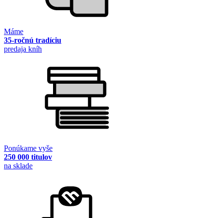
Máme
35-ročnú tradíciu
predaja kníh
Ponúkame vyše
250 000 titulov
na sklade