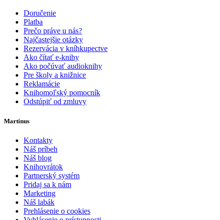
Doručenie
Platba
Prečo práve u nás?
Najčastejšie otázky
Rezervácia v kníhkupectve
Ako čítať e-knihy
Ako počúvať audioknihy
Pre školy a knižnice
Reklamácie
Knihomoľský pomocník
Odstúpiť od zmluvy
Martinus
Kontakty
Náš príbeh
Náš blog
Knihovrátok
Partnerský systém
Pridaj sa k nám
Marketing
Náš labák
Prehlásenie o cookies
Vyhlásenie o prístupnosti