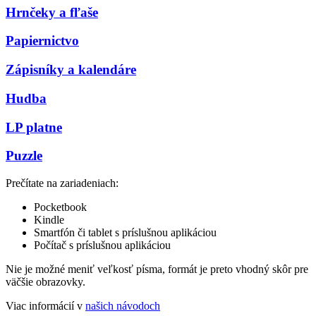
Hrnčeky a fľaše
Papiernictvo
Zápisníky a kalendáre
Hudba
LP platne
Puzzle
Prečítate na zariadeniach:
Pocketbook
Kindle
Smartfón či tablet s príslušnou aplikáciou
Počítač s príslušnou aplikáciou
Nie je možné meniť veľkosť písma, formát je preto vhodný skôr pre
väčšie obrazovky.
Viac informácií v
našich návodoch