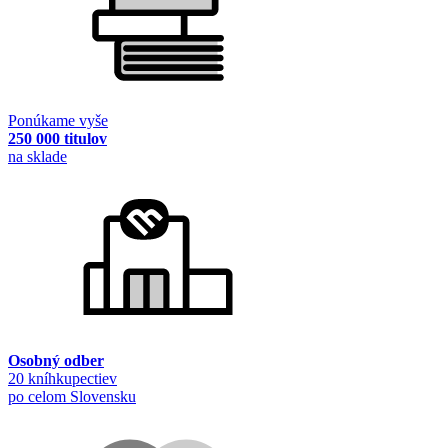
Ponúkame vyše
250 000 titulov
na sklade
Osobný odber
20 kníhkupectiev
po celom Slovensku