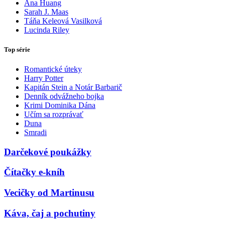
Ana Huang
Sarah J. Maas
Táňa Keleová Vasilková
Lucinda Riley
Top série
Romantické úteky
Harry Potter
Kapitán Stein a Notár Barbarič
Denník odvážneho bojka
Krimi Dominika Dána
Učím sa rozprávať
Duna
Smradi
Darčekové poukážky
Čítačky e-kníh
Vecičky od Martinusu
Káva, čaj a pochutiny