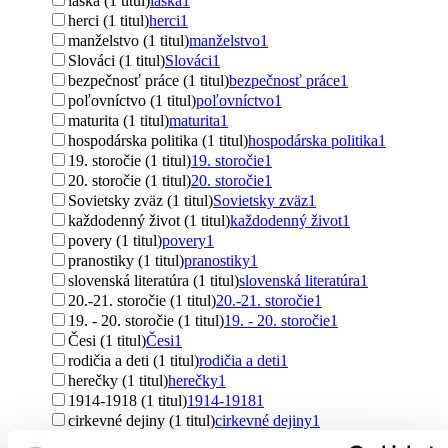
láska (1 titul)
láska
1
herci (1 titul)
herci
1
manželstvo (1 titul)
manželstvo
1
Slováci (1 titul)
Slováci
1
bezpečnosť práce (1 titul)
bezpečnosť práce
1
poľovníctvo (1 titul)
poľovníctvo
1
maturita (1 titul)
maturita
1
hospodárska politika (1 titul)
hospodárska politika
1
19. storočie (1 titul)
19. storočie
1
20. storočie (1 titul)
20. storočie
1
Sovietsky zväz (1 titul)
Sovietsky zväz
1
každodenný život (1 titul)
každodenný život
1
povery (1 titul)
povery
1
pranostiky (1 titul)
pranostiky
1
slovenská literatúra (1 titul)
slovenská literatúra
1
20.-21. storočie (1 titul)
20.-21. storočie
1
19. - 20. storočie (1 titul)
19. - 20. storočie
1
Česi (1 titul)
Česi
1
rodičia a deti (1 titul)
rodičia a deti
1
herečky (1 titul)
herečky
1
1914-1918 (1 titul)
1914-1918
1
cirkevné dejiny (1 titul)
cirkevné dejiny
1
deti v školskom veku (1 titul)
deti v školskom veku
1