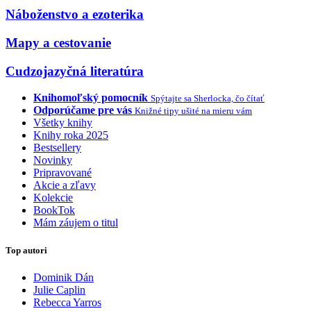
Náboženstvo a ezoterika
Mapy a cestovanie
Cudzojazyčná literatúra
Knihomoľský pomocník
Spýtajte sa Sherlocka, čo čítať
Odporúčame pre vás
Knižné tipy ušité na mieru vám
Všetky knihy
Knihy roka 2025
Bestsellery
Novinky
Pripravované
Akcie a zľavy
Kolekcie
BookTok
Mám záujem o titul
Top autori
Dominik Dán
Julie Caplin
Rebecca Yarros