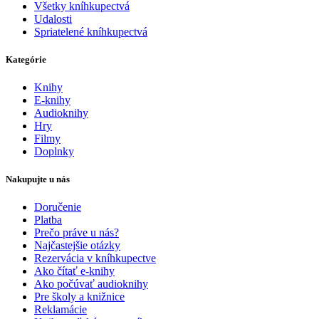
Všetky kníhkupectvá
Udalosti
Spriatelené kníhkupectvá
Kategórie
Knihy
E-knihy
Audioknihy
Hry
Filmy
Doplnky
Nakupujte u nás
Doručenie
Platba
Prečo práve u nás?
Najčastejšie otázky
Rezervácia v kníhkupectve
Ako čítať e-knihy
Ako počúvať audioknihy
Pre školy a knižnice
Reklamácie