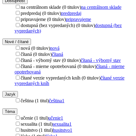
Dostupnosť
na centrálnom sklade (0 titulov)
na centrálnom sklade
predpredaj (0 titulov)
predpredaj
pripravujeme (0 titulov)
pripravujeme
dostupná (bez vypredaných) (0 titulov)
dostupná (bez
vypredaných)
Nové / čítané
nová (0 titulov)
nová
čítaná (0 titulov)
čítaná
čítaná - výborný stav (0 titulov)
čítaná - výborný stav
čítaná - mierne opotrebovaná (0 titulov)
čítaná - mierne
opotrebovaná
čítané verzie vypredaných kníh (0 titulov)
čítané verzie
vypredaných kníh
Jazyk
čeština (1 titul)
čeština
1
Téma
učenie (1 titul)
učenie
1
sexualita (1 titul)
sexualita
1
husitstvo (1 titul)
husitstvo
1