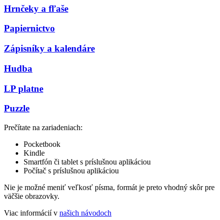
Hrnčeky a fľaše
Papiernictvo
Zápisníky a kalendáre
Hudba
LP platne
Puzzle
Prečítate na zariadeniach:
Pocketbook
Kindle
Smartfón či tablet s príslušnou aplikáciou
Počítač s príslušnou aplikáciou
Nie je možné meniť veľkosť písma, formát je preto vhodný skôr pre
väčšie obrazovky.
Viac informácií v
našich návodoch