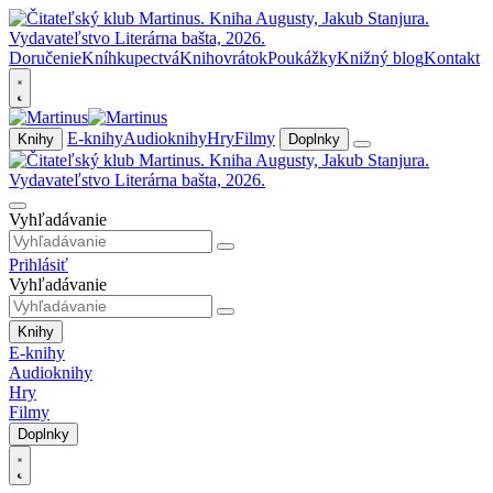
Doručenie
Kníhkupectvá
Knihovrátok
Poukážky
Knižný blog
Kontakt
E-knihy
Audioknihy
Hry
Filmy
Knihy
Doplnky
Vyhľadávanie
Prihlásiť
Vyhľadávanie
Knihy
E-knihy
Audioknihy
Hry
Filmy
Doplnky