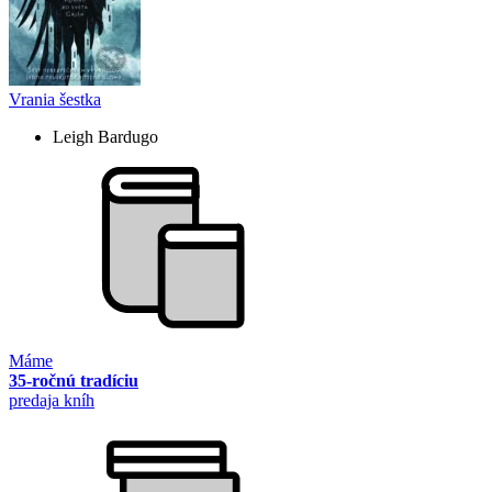
Vrania šestka
Leigh Bardugo
Máme
35-ročnú tradíciu
predaja kníh