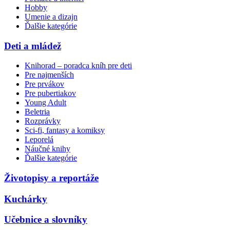
Hobby
Umenie a dizajn
Ďalšie kategórie
Deti a mládež
Knihorad – poradca kníh pre deti
Pre najmenších
Pre prvákov
Pre pubertiakov
Young Adult
Beletria
Rozprávky
Sci-fi, fantasy a komiksy
Leporelá
Náučné knihy
Ďalšie kategórie
Životopisy a reportáže
Kuchárky
Učebnice a slovníky