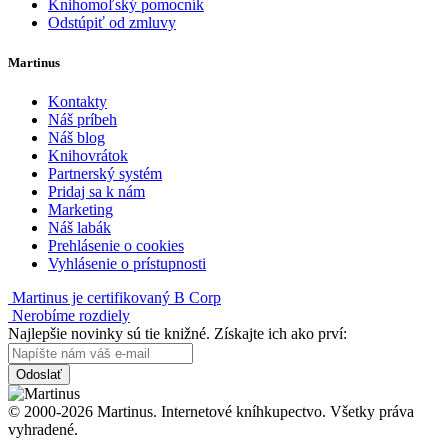
Knihomoľský pomocník
Odstúpiť od zmluvy
Martinus
Kontakty
Náš príbeh
Náš blog
Knihovrátok
Partnerský systém
Pridaj sa k nám
Marketing
Náš labák
Prehlásenie o cookies
Vyhlásenie o prístupnosti
Martinus je certifikovaný B Corp
Nerobíme rozdiely
Najlepšie novinky sú tie knižné. Získajte ich ako prví:
Odoslať
© 2000-2026 Martinus. Internetové kníhkupectvo. Všetky práva
vyhradené.