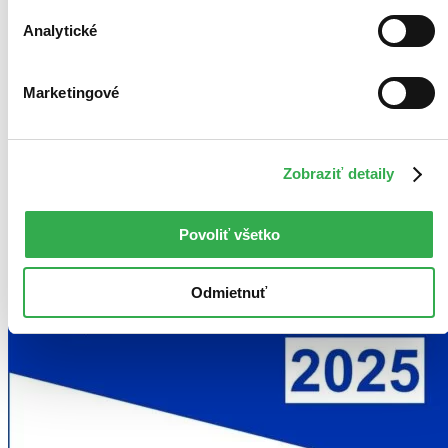
Analytické
Bestsellery
Top hodnotené
Novinky
Marketingové
Najdrahšie
Najlacnejšie
Najvyššia zľava
Zobraziť detaily
Použité filtre
Zrušiť filtre
K maturite
Povoliť všetko
Odmietnuť