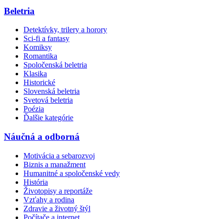
Beletria
Detektívky, trilery a horory
Sci-fi a fantasy
Komiksy
Romantika
Spoločenská beletria
Klasika
Historické
Slovenská beletria
Svetová beletria
Poézia
Ďalšie kategórie
Náučná a odborná
Motivácia a sebarozvoj
Biznis a manažment
Humanitné a spoločenské vedy
História
Životopisy a reportáže
Vzťahy a rodina
Zdravie a životný štýl
Počítače a internet