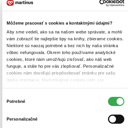
kresťanská výchova (1 titul)
kresťanská výchova
1
českí básnici (1 titul)
českí básnici
1
14. - 15. storočie (1 titul)
14. - 15. storočie
1
zahraničný odboj (1 titul)
zahraničný odboj
1
Môžeme pracovať s cookies a kontaktnými údajmi?
Ďalšie možnosti
Aby sme vedeli, ako sa na našom webe správate, a mohli
Pre koho
vám zobraziť tie najlepšie tipy na knihy, zbierame cookies.
pre žiakov (1 titul)
pre žiakov
1
Niektoré sú naozaj potrebné a bez nich by naša stránka
vôbec nefungovala. Okrem toho používame analytické
Pôvod
Česko (1 titul)
Česko
1
cookies, ktoré nám umožňujú zisťovať, ako náš web
funguje, a stále ho pre vás zlepšovať. Personalizačné
Vydavateľstvo
cookies nám dovoľujú prispôsobovať stránku pre vašu
Gaudetop (1 titul)
Gaudetop
1
lepšiu orientáciu. Marketingové cookies nám zas
Väzba
umožňujú zobrazenie relevantnej reklamy. Niektoré údaje
brožovaná väzba (1 titul)
brožovaná väzba
1
zdieľame aj s tretími stranami. Veľmi by nám pomohlo,
Výber
keby sme mohli používať všetky tieto cookies. Ďakujeme!
Potrebné
súhlasu
Zúžiť výber
Zoradiť
Personalizačné