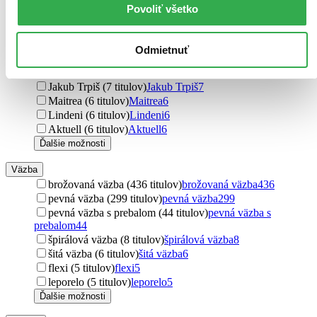
Audiolibrix (8 titulov)
Audiolibrix
8
Povoliť všetko
Veronika Kovářová (8 titulov)
Veronika Kovářová
8
Eezy Publishing (8 titulov)
Eezy Publishing
8
Plot (7 titulov)
Plot
7
Odmietnuť
Synergie (7 titulov)
Synergie
7
Triton (7 titulov)
Triton
7
Jakub Trpiš (7 titulov)
Jakub Trpiš
7
Maitrea (6 titulov)
Maitrea
6
Lindeni (6 titulov)
Lindeni
6
Aktuell (6 titulov)
Aktuell
6
Ďalšie možnosti
Väzba
brožovaná väzba (436 titulov)
brožovaná väzba
436
pevná väzba (299 titulov)
pevná väzba
299
pevná väzba s prebalom (44 titulov)
pevná väzba s
prebalom
44
špirálová väzba (8 titulov)
špirálová väzba
8
šitá väzba (6 titulov)
šitá väzba
6
flexi (5 titulov)
flexi
5
leporelo (5 titulov)
leporelo
5
Ďalšie možnosti