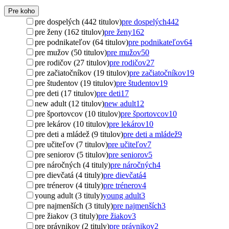
Pre koho
pre dospelých (442 titulov)
pre dospelých
442
pre ženy (162 titulov)
pre ženy
162
pre podnikateľov (64 titulov)
pre podnikateľov
64
pre mužov (50 titulov)
pre mužov
50
pre rodičov (27 titulov)
pre rodičov
27
pre začiatočníkov (19 titulov)
pre začiatočníkov
19
pre študentov (19 titulov)
pre študentov
19
pre deti (17 titulov)
pre deti
17
new adult (12 titulov)
new adult
12
pre športovcov (10 titulov)
pre športovcov
10
pre lekárov (10 titulov)
pre lekárov
10
pre deti a mládež (9 titulov)
pre deti a mládež
9
pre učiteľov (7 titulov)
pre učiteľov
7
pre seniorov (5 titulov)
pre seniorov
5
pre náročných (4 tituly)
pre náročných
4
pre dievčatá (4 tituly)
pre dievčatá
4
pre trénerov (4 tituly)
pre trénerov
4
young adult (3 tituly)
young adult
3
pre najmenších (3 tituly)
pre najmenších
3
pre žiakov (3 tituly)
pre žiakov
3
pre právnikov (2 tituly)
pre právnikov
2