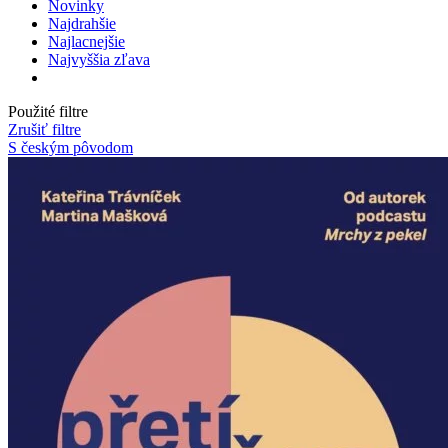
Novinky
Najdrahšie
Najlacnejšie
Najvyššia zľava
Použité filtre
Zrušiť filtre
S českým pôvodom