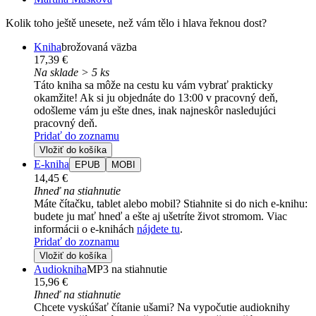
Kolik toho ještě unesete, než vám tělo i hlava řeknou dost?
Kniha
brožovaná väzba
17,39 €
Na sklade > 5 ks
Táto kniha sa môže na cestu ku vám vybrať prakticky
okamžite! Ak si ju objednáte do 13:00 v pracovný deň,
odošleme vám ju ešte dnes, inak najneskôr nasledujúci
pracovný deň.
Pridať do zoznamu
Vložiť do košíka
E-kniha
EPUB
MOBI
14,45 €
Ihneď na stiahnutie
Máte čítačku, tablet alebo mobil? Stiahnite si do nich e-knihu:
budete ju mať hneď a ešte aj ušetríte život stromom. Viac
informácii o e-knihách
nájdete tu
.
Pridať do zoznamu
Vložiť do košíka
Audiokniha
MP3 na stiahnutie
15,96 €
Ihneď na stiahnutie
Chcete vyskúšať čítanie ušami? Na vypočutie audioknihy