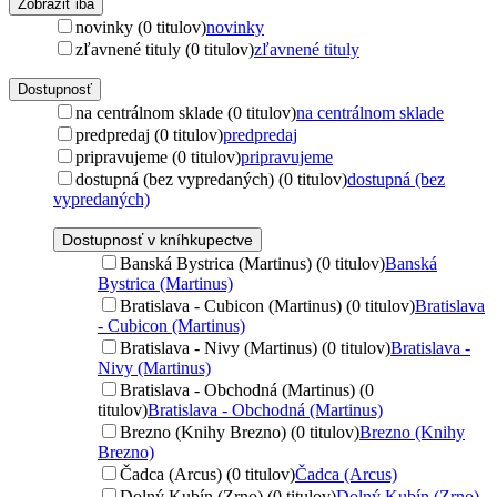
Zobraziť iba
novinky (0 titulov)
novinky
zľavnené tituly (0 titulov)
zľavnené tituly
Dostupnosť
na centrálnom sklade (0 titulov)
na centrálnom sklade
predpredaj (0 titulov)
predpredaj
pripravujeme (0 titulov)
pripravujeme
dostupná (bez vypredaných) (0 titulov)
dostupná (bez
vypredaných)
Dostupnosť v kníhkupectve
Banská Bystrica (Martinus) (0 titulov)
Banská
Bystrica (Martinus)
Bratislava - Cubicon (Martinus) (0 titulov)
Bratislava
- Cubicon (Martinus)
Bratislava - Nivy (Martinus) (0 titulov)
Bratislava -
Nivy (Martinus)
Bratislava - Obchodná (Martinus) (0
titulov)
Bratislava - Obchodná (Martinus)
Brezno (Knihy Brezno) (0 titulov)
Brezno (Knihy
Brezno)
Čadca (Arcus) (0 titulov)
Čadca (Arcus)
Dolný Kubín (Zrno) (0 titulov)
Dolný Kubín (Zrno)