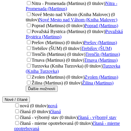
Nitra - Promenada (Martinus) (0 titulov)
Nitra -
Promenada (Martinus)
Nové Mesto nad Váhom (Kniha Malovec) (0
titulov)
Nové Mesto nad Váhom (Kniha Malovec)
Poprad (Martinus) (0 titulov)
Poprad (Martinus)
Považská Bystrica (Martinus) (0 titulov)
Považská
Bystrica (Martinus)
Prešov (Martinus) (0 titulov)
Prešov (Martinus)
Trebišov (ŠUM) (0 titulov)
Trebišov (ŠUM)
Trenčín (Martinus) (0 titulov)
Trenčín (Martinus)
Trnava (Martinus) (0 titulov)
Trnava (Martinus)
Turzovka (Kniha Turzovka) (0 titulov)
Turzovka
(Kniha Turzovka)
Zvolen (Martinus) (0 titulov)
Zvolen (Martinus)
Žilina (Martinus) (0 titulov)
Žilina (Martinus)
Ďalšie možnosti
Nové / čítané
nová (0 titulov)
nová
čítaná (0 titulov)
čítaná
čítaná - výborný stav (0 titulov)
čítaná - výborný stav
čítaná - mierne opotrebovaná (0 titulov)
čítaná - mierne
opotrebovaná