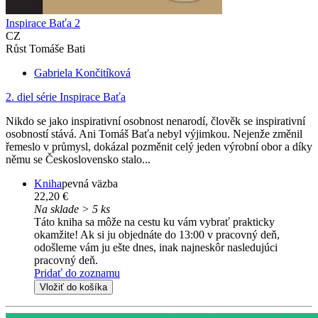
Inspirace Baťa 2
CZ
Růst Tomáše Bati
Gabriela Končitíková
2. diel série
Inspirace Baťa
Nikdo se jako inspirativní osobnost nenarodí, člověk se inspirativní
osobností stává. Ani Tomáš Baťa nebyl výjimkou. Nejenže změnil
řemeslo v průmysl, dokázal pozměnit celý jeden výrobní obor a díky
němu se Československo stalo...
Kniha
pevná väzba
22,20 €
Na sklade > 5 ks
Táto kniha sa môže na cestu ku vám vybrať prakticky
okamžite! Ak si ju objednáte do 13:00 v pracovný deň,
odošleme vám ju ešte dnes, inak najneskôr nasledujúci
pracovný deň.
Pridať do zoznamu
Vložiť do košíka