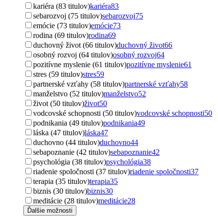
kariéra (83 titulov)
kariéra
83
sebarozvoj (75 titulov)
sebarozvoj
75
emócie (73 titulov)
emócie
73
rodina (69 titulov)
rodina
69
duchovný život (66 titulov)
duchovný život
66
osobný rozvoj (64 titulov)
osobný rozvoj
64
pozitívne myslenie (61 titulov)
pozitívne myslenie
61
stres (59 titulov)
stres
59
partnerské vzťahy (58 titulov)
partnerské vzťahy
58
manželstvo (52 titulov)
manželstvo
52
život (50 titulov)
život
50
vodcovské schopnosti (50 titulov)
vodcovské schopnosti
50
podnikania (49 titulov)
podnikania
49
láska (47 titulov)
láska
47
duchovno (44 titulov)
duchovno
44
sebapoznanie (42 titulov)
sebapoznanie
42
psychológia (38 titulov)
psychológia
38
riadenie spoločnosti (37 titulov)
riadenie spoločnosti
37
terapia (35 titulov)
terapia
35
biznis (30 titulov)
biznis
30
meditácie (28 titulov)
meditácie
28
Ďalšie možnosti