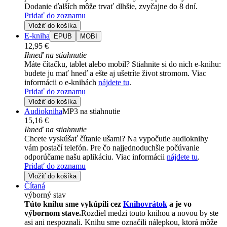
Dodanie ďalších môže trvať dlhšie, zvyčajne do 8 dní.
Pridať do zoznamu
Vložiť do košíka
E-kniha
EPUB
MOBI
12,95 €
Ihneď na stiahnutie
Máte čítačku, tablet alebo mobil? Stiahnite si do nich e-knihu:
budete ju mať hneď a ešte aj ušetríte život stromom. Viac
informácii o e-knihách
nájdete tu
.
Pridať do zoznamu
Vložiť do košíka
Audiokniha
MP3 na stiahnutie
15,16 €
Ihneď na stiahnutie
Chcete vyskúšať čítanie ušami? Na vypočutie audioknihy
vám postačí telefón. Pre čo najjednoduchšie počúvanie
odporúčame našu aplikáciu. Viac informácii
nájdete tu
.
Pridať do zoznamu
Vložiť do košíka
Čítaná
výborný stav
Túto knihu sme vykúpili cez
Knihovrátok
a je vo
výbornom stave.
Rozdiel medzi touto knihou a novou by ste
asi ani nespoznali. Knihu sme označili nálepkou, ktorá môže