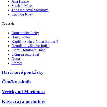
Ana Huang
Sarah J. Maas
Táňa Keleová Vasilková
Lucinda Riley
Top série
Romantické úteky
Harry Potter
Kapitán Stein a Notár Barbarič
Denník odvážneho bojka
Krimi Dominika Dána
Učím sa rozprávať
Duna
Smradi
Darčekové poukážky
Čítačky e-kníh
Vecičky od Martinusu
Káva, čaj a pochutiny