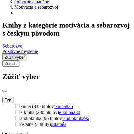
Odborné a náučné
Motivácia a sebarozvoj
Knihy z kategórie motivácia a sebarozvoj
s českým pôvodom
Sebarozvoj
Pozitívne myslenie
Zúžiť výber
Zoradiť
Zúžiť výber
Typ
kniha (835 titulov)
kniha
835
e-kniha (230 titulov)
e-kniha
230
audiokniha (96 titulov)
audiokniha
96
ostatné (3 tituly)
ostatné
3