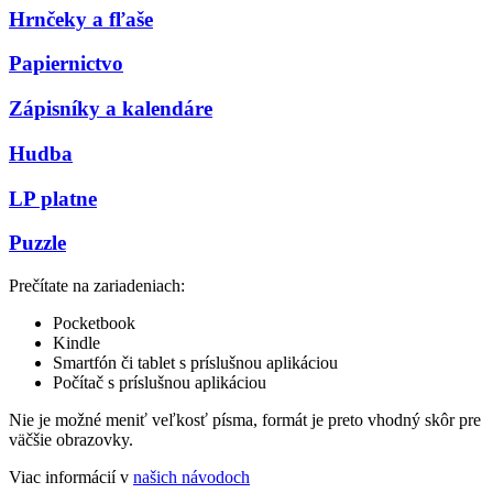
Hrnčeky a fľaše
Papiernictvo
Zápisníky a kalendáre
Hudba
LP platne
Puzzle
Prečítate na zariadeniach:
Pocketbook
Kindle
Smartfón či tablet s príslušnou aplikáciou
Počítač s príslušnou aplikáciou
Nie je možné meniť veľkosť písma, formát je preto vhodný skôr pre
väčšie obrazovky.
Viac informácií v
našich návodoch