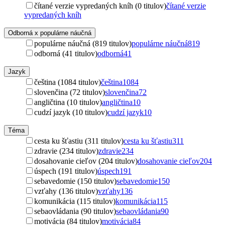
čítané verzie vypredaných kníh (0 titulov)
čítané verzie
vypredaných kníh
Odborná x populárne náučná
populárne náučná (819 titulov)
populárne náučná
819
odborná (41 titulov)
odborná
41
Jazyk
čeština (1084 titulov)
čeština
1084
slovenčina (72 titulov)
slovenčina
72
angličtina (10 titulov)
angličtina
10
cudzí jazyk (10 titulov)
cudzí jazyk
10
Téma
cesta ku šťastiu (311 titulov)
cesta ku šťastiu
311
zdravie (234 titulov)
zdravie
234
dosahovanie cieľov (204 titulov)
dosahovanie cieľov
204
úspech (191 titulov)
úspech
191
sebavedomie (150 titulov)
sebavedomie
150
vzťahy (136 titulov)
vzťahy
136
komunikácia (115 titulov)
komunikácia
115
sebaovládania (90 titulov)
sebaovládania
90
motivácia (84 titulov)
motivácia
84