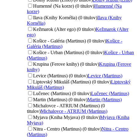
Humenné (Na korze) (0 titulov)
Humenné (Na
korze)
Ilava (Knihy Kornélia) (0 titulov)
Ilava (Knihy
Kornélia)
Kežmarok (Alter ego) (0 titulov)
Kežmarok (Alter
ego)
Košice - Galéria (Martinus) (0 titulov)
Košice -
Galéria (Martinus)
Košice - Urban (Martinus) (0 titulov)
Košice - Urban
(Martinus)
Krupina (Ferove knihy) (0 titulov)
Krupina (Ferove
knihy)
Levice (Martinus) (0 titulov)
Levice (Martinus)
Liptovský Mikuláš (Martinus) (0 titulov)
Liptovský
Mikuláš (Martinus)
Lučenec (Martinus) (0 titulov)
Lučenec (Martinus)
Martin (Martinus) (0 titulov)
Martin (Martinus)
Michalovce - ATRIUM (Martinus) (0
titulov)
Michalovce - ATRIUM (Martinus)
Myjava (Kniha Myjava) (0 titulov)
Myjava (Kniha
Myjava)
Nitra - Centro (Martinus) (0 titulov)
Nitra - Centro
(Martinus)