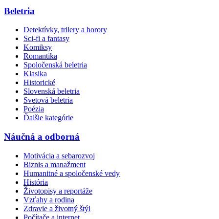
Beletria
Detektívky, trilery a horory
Sci-fi a fantasy
Komiksy
Romantika
Spoločenská beletria
Klasika
Historické
Slovenská beletria
Svetová beletria
Poézia
Ďalšie kategórie
Náučná a odborná
Motivácia a sebarozvoj
Biznis a manažment
Humanitné a spoločenské vedy
História
Životopisy a reportáže
Vzťahy a rodina
Zdravie a životný štýl
Počítače a internet