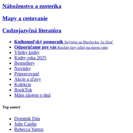
Náboženstvo a ezoterika
Mapy a cestovanie
Cudzojazyčná literatúra
Knihomoľský pomocník
Spýtajte sa Sherlocka, čo čítať
Odporúčame pre vás
Knižné tipy ušité na mieru vám
Všetky knihy
Knihy roka 2025
Bestsellery
Novinky
Pripravované
Akcie a zľavy
Kolekcie
BookTok
Mám záujem o titul
Top autori
Dominik Dán
Julie Caplin
Rebecca Yarros