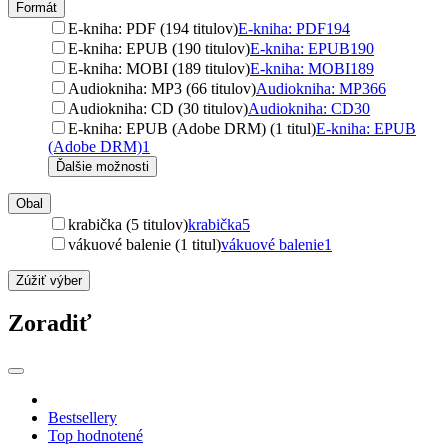
Formát
E-kniha: PDF (194 titulov)
E-kniha: PDF
194
E-kniha: EPUB (190 titulov)
E-kniha: EPUB
190
E-kniha: MOBI (189 titulov)
E-kniha: MOBI
189
Audiokniha: MP3 (66 titulov)
Audiokniha: MP3
66
Audiokniha: CD (30 titulov)
Audiokniha: CD
30
E-kniha: EPUB (Adobe DRM) (1 titul)
E-kniha: EPUB
(Adobe DRM)
1
Ďalšie možnosti
Obal
krabička (5 titulov)
krabička
5
vákuové balenie (1 titul)
vákuové balenie
1
Zúžiť výber
Zoradiť
Bestsellery
Top hodnotené