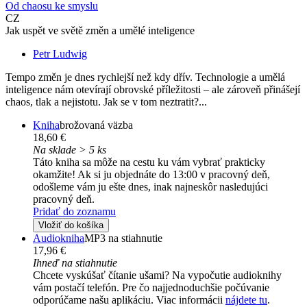
Od chaosu ke smyslu
CZ
Jak uspět ve světě změn a umělé inteligence
Petr Ludwig
Tempo změn je dnes rychlejší než kdy dřív. Technologie a umělá
inteligence nám otevírají obrovské příležitosti – ale zároveň přinášejí
chaos, tlak a nejistotu. Jak se v tom neztratit?...
Kniha
brožovaná väzba
18,60 €
Na sklade > 5 ks
Táto kniha sa môže na cestu ku vám vybrať prakticky
okamžite! Ak si ju objednáte do 13:00 v pracovný deň,
odošleme vám ju ešte dnes, inak najneskôr nasledujúci
pracovný deň.
Pridať do zoznamu
Vložiť do košíka
Audiokniha
MP3 na stiahnutie
17,96 €
Ihneď na stiahnutie
Chcete vyskúšať čítanie ušami? Na vypočutie audioknihy
vám postačí telefón. Pre čo najjednoduchšie počúvanie
odporúčame našu aplikáciu. Viac informácii
nájdete tu
.