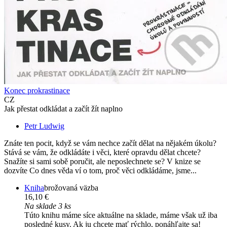
Konec prokrastinace
CZ
Jak přestat odkládat a začít žít naplno
Petr Ludwig
Znáte ten pocit, když se vám nechce začít dělat na nějakém úkolu?
Stává se vám, že odkládáte i věci, které opravdu dělat chcete?
Snažíte si sami sobě poručit, ale neposlechnete se? V knize se
dozvíte Co dnes věda ví o tom, proč věci odkládáme, jsme...
Kniha
brožovaná väzba
16,10 €
Na sklade 3 ks
Túto knihu máme síce aktuálne na sklade, máme však už iba
posledné kusy. Ak ju chcete mať rýchlo, ponáhľajte sa!