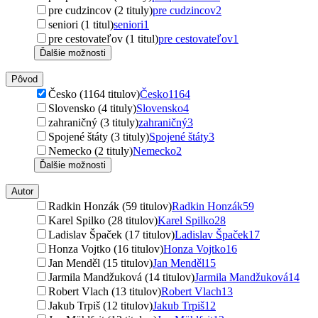
pre cudzincov (2 tituly)
pre cudzincov
2
seniori (1 titul)
seniori
1
pre cestovateľov (1 titul)
pre cestovateľov
1
Ďalšie možnosti
Pôvod
Česko (1164 titulov)
Česko
1164
Slovensko (4 tituly)
Slovensko
4
zahraničný (3 tituly)
zahraničný
3
Spojené štáty (3 tituly)
Spojené štáty
3
Nemecko (2 tituly)
Nemecko
2
Ďalšie možnosti
Autor
Radkin Honzák (59 titulov)
Radkin Honzák
59
Karel Spilko (28 titulov)
Karel Spilko
28
Ladislav Špaček (17 titulov)
Ladislav Špaček
17
Honza Vojtko (16 titulov)
Honza Vojtko
16
Jan Menděl (15 titulov)
Jan Menděl
15
Jarmila Mandžuková (14 titulov)
Jarmila Mandžuková
14
Robert Vlach (13 titulov)
Robert Vlach
13
Jakub Trpiš (12 titulov)
Jakub Trpiš
12