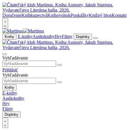
Doručenie
Kníhkupectvá
Knihovrátok
Poukážky
Knižný blog
Kontakt
E-knihy
Audioknihy
Hry
Filmy
Knihy
Doplnky
Vyhľadávanie
Prihlásiť
Vyhľadávanie
Knihy
E-knihy
Audioknihy
Hry
Filmy
Doplnky