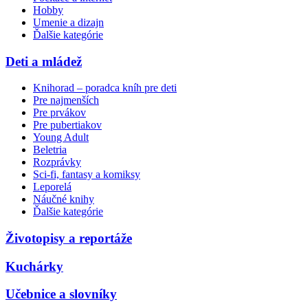
Hobby
Umenie a dizajn
Ďalšie kategórie
Deti a mládež
Knihorad – poradca kníh pre deti
Pre najmenších
Pre prvákov
Pre pubertiakov
Young Adult
Beletria
Rozprávky
Sci-fi, fantasy a komiksy
Leporelá
Náučné knihy
Ďalšie kategórie
Životopisy a reportáže
Kuchárky
Učebnice a slovníky