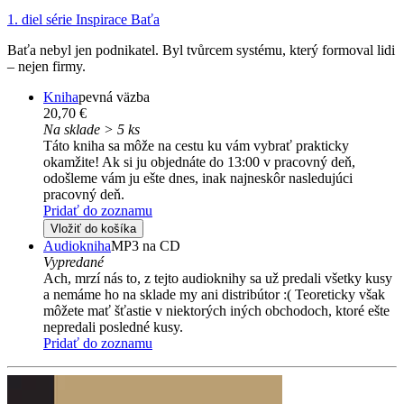
1. diel série
Inspirace Baťa
Baťa nebyl jen podnikatel. Byl tvůrcem systému, který formoval lidi
– nejen firmy.
Kniha
pevná väzba
20,70 €
Na sklade > 5 ks
Táto kniha sa môže na cestu ku vám vybrať prakticky
okamžite! Ak si ju objednáte do 13:00 v pracovný deň,
odošleme vám ju ešte dnes, inak najneskôr nasledujúci
pracovný deň.
Pridať do zoznamu
Vložiť do košíka
Audiokniha
MP3 na CD
Vypredané
Ach, mrzí nás to, z tejto audioknihy sa už predali všetky kusy
a nemáme ho na sklade my ani distribútor :( Teoreticky však
môžete mať šťastie v niektorých iných obchodoch, ktoré ešte
nepredali posledné kusy.
Pridať do zoznamu