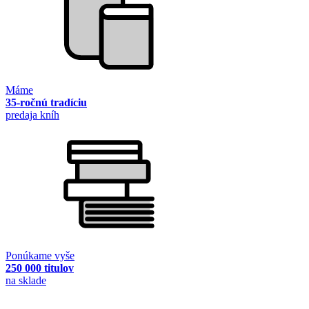
Máme
35-ročnú tradíciu
predaja kníh
Ponúkame vyše
250 000 titulov
na sklade