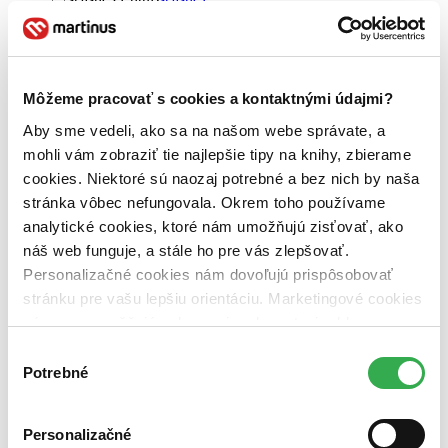
spiritualita (1 titul)
spiritualita
1
poznanie (1 titul)
poznanie
1
osud (1 titul)
osud
1
odvaha (1 titul)
odvaha
1
poklady (1 titul)
poklady
1
Môžeme pracovať s cookies a kontaktnými údajmi?
hľadanie pokladu (1 titul)
hľadanie pokladu
1
Aby sme vedeli, ako sa na našom webe správate, a
prekážky (1 titul)
prekážky
1
mohli vám zobraziť tie najlepšie tipy na knihy, zbierame
pokus o samovraždu (1 titul)
pokus o samovraždu
1
cookies. Niektoré sú naozaj potrebné a bez nich by naša
cesta (1 titul)
cesta
1
Ďalšie možnosti
stránka vôbec nefungovala. Okrem toho používame
analytické cookies, ktoré nám umožňujú zisťovať, ako
Pre koho
náš web funguje, a stále ho pre vás zlepšovať.
pre ženy (1 titul)
pre ženy
1
Personalizačné cookies nám dovoľujú prispôsobovať
pre mužov (1 titul)
pre mužov
1
stránku pre vašu lepšiu orientáciu. Marketingové cookies
Pôvod
nám zas umožňujú zobrazenie relevantnej reklamy.
zahraničný (1 titul)
zahraničný
1
Niektoré údaje zdieľame aj s tretími stranami. Veľmi by
Výber
Brazília (1 titul)
Brazília
1
nám pomohlo, keby sme mohli používať všetky tieto
Potrebné
súhlasu
Autor
cookies. Ďakujeme!
Paulo Coelho (1 titul)
Paulo Coelho
1
Personalizačné
Vydavateľstvo