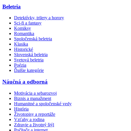
Beletria
Detektívky, trilery a horory
Sci-fi a fantasy
Komiksy
Romantika
Spoločenská beletria
Klasika
Historické
Slovenská beletria
Svetová beletria
Poézia
Ďalšie kategórie
Náučná a odborná
Motivácia a sebarozvoj
Biznis a manažment
Humanitné a spoločenské vedy
História
Životopisy a reportáže
Vzťahy a rodina
Zdravie a životný štýl
Počítače a internet