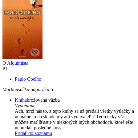
O Alquimista
PT
Paulo Coelho
Martinusáčka odporúča
5
Kniha
brožovaná väzba
Vypredané
Ach, mrzí nás to, z tejto knihy sa už predali všetky výtlačky a
nemáme ju na sklade my ani vydavateľ :( Teoreticky však
môžete mať šťastie v niektorých iných obchodoch, ktoré ešte
nepredali posledné kusy.
Pridať do zoznamu