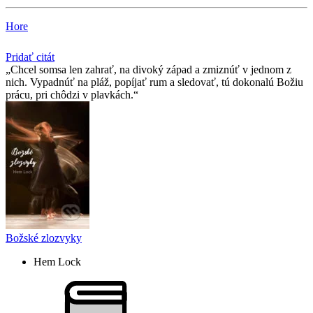
Hore
Pridať citát
Chcel somsa len zahrať, na divoký západ a zmiznúť v jednom z
nich. Vypadnúť na pláž, popíjať rum a sledovať, tú dokonalú Božiu
prácu, pri chôdzi v plavkách.
Božské zlozvyky
Hem Lock