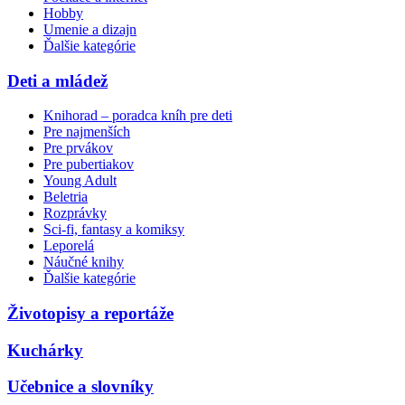
Hobby
Umenie a dizajn
Ďalšie kategórie
Deti a mládež
Knihorad – poradca kníh pre deti
Pre najmenších
Pre prvákov
Pre pubertiakov
Young Adult
Beletria
Rozprávky
Sci-fi, fantasy a komiksy
Leporelá
Náučné knihy
Ďalšie kategórie
Životopisy a reportáže
Kuchárky
Učebnice a slovníky