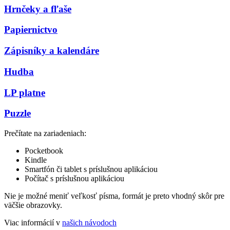
Hrnčeky a fľaše
Papiernictvo
Zápisníky a kalendáre
Hudba
LP platne
Puzzle
Prečítate na zariadeniach:
Pocketbook
Kindle
Smartfón či tablet s príslušnou aplikáciou
Počítač s príslušnou aplikáciou
Nie je možné meniť veľkosť písma, formát je preto vhodný skôr pre
väčšie obrazovky.
Viac informácií v
našich návodoch