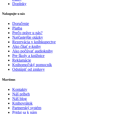
Doplnky
Nakupujte u nás
Doručenie
Platba
Prečo práve u nás?
Najčastejšie otázky
Rezervácia v kníhkupectve
Ako čítať e-knihy
Ako počúvať audioknihy
Pre školy a knižnice
Reklamácie
Knihomoľský pomocník
Odstúpiť od zmluvy
Martinus
Kontakty
Náš príbeh
Náš blog
Knihovrátok
Partnerský systém
Pridaj sa k nám