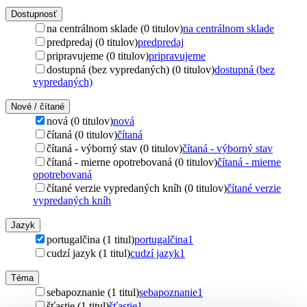
Dostupnosť
na centrálnom sklade (0 titulov)
na centrálnom sklade
predpredaj (0 titulov)
predpredaj
pripravujeme (0 titulov)
pripravujeme
dostupná (bez vypredaných) (0 titulov)
dostupná (bez
vypredaných)
Nové / čítané
nová (0 titulov)
nová
čítaná (0 titulov)
čítaná
čítaná - výborný stav (0 titulov)
čítaná - výborný stav
čítaná - mierne opotrebovaná (0 titulov)
čítaná - mierne
opotrebovaná
čítané verzie vypredaných kníh (0 titulov)
čítané verzie
vypredaných kníh
Jazyk
portugalčina (1 titul)
portugalčina
1
cudzí jazyk (1 titul)
cudzí jazyk
1
Téma
sebapoznanie (1 titul)
sebapoznanie
1
šťastie (1 titul)
šťastie
1