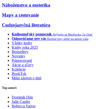
Náboženstvo a ezoterika
Mapy a cestovanie
Cudzojazyčná literatúra
Knihomoľský pomocník
Spýtajte sa Sherlocka, čo čítať
Odporúčame pre vás
Knižné tipy ušité na mieru vám
Všetky knihy
Knihy roka 2025
Bestsellery
Novinky
Pripravované
Akcie a zľavy
Kolekcie
BookTok
Mám záujem o titul
Top autori
Dominik Dán
Julie Caplin
Rebecca Yarros