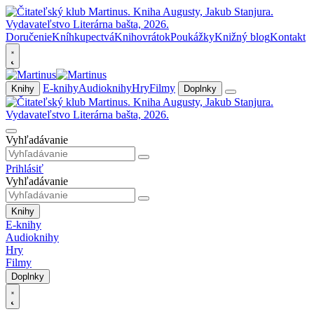
Doručenie
Kníhkupectvá
Knihovrátok
Poukážky
Knižný blog
Kontakt
E-knihy
Audioknihy
Hry
Filmy
Knihy
Doplnky
Vyhľadávanie
Prihlásiť
Vyhľadávanie
Knihy
E-knihy
Audioknihy
Hry
Filmy
Doplnky