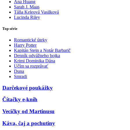
Ana Huang
Sarah J. Maas
Táňa Keleová Vasilková
Lucinda Riley
Top série
Romantické úteky
Harry Potter
Kapitán Stein a Notár Barbarič
Denník odvážneho bojka
Krimi Dominika Dána
Učím sa rozprávať
Duna
Smradi
Darčekové poukážky
Čítačky e-kníh
Vecičky od Martinusu
Káva, čaj a pochutiny