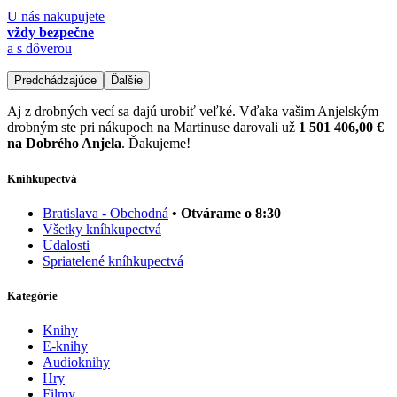
U nás nakupujete
vždy bezpečne
a s dôverou
Predchádzajúce
Ďalšie
Aj z drobných vecí sa dajú urobiť veľké. Vďaka vašim Anjelským
drobným ste pri nákupoch na Martinuse darovali už
1 501 406,00 €
na Dobrého Anjela
. Ďakujeme!
Kníhkupectvá
Bratislava - Obchodná
• Otvárame o 8:30
Všetky kníhkupectvá
Udalosti
Spriatelené kníhkupectvá
Kategórie
Knihy
E-knihy
Audioknihy
Hry
Filmy