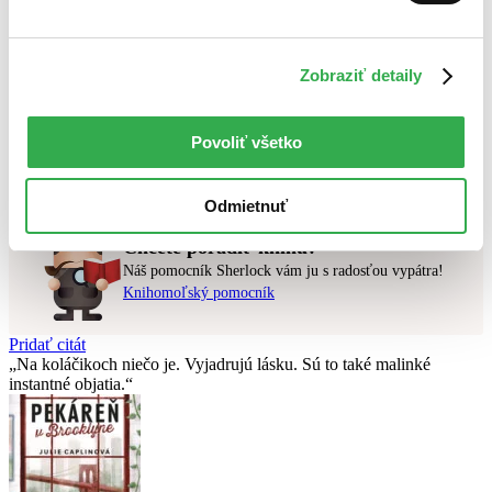
Najlacnejšie
Najvyššia zľava
Zobraziť detaily
Použité filtre
Zrušiť filtre
Portugalčina
v zľave
Povoliť všetko
Nebol nájdený
žiadny titul
vyhovujúci zadaným podmienkam.
Skúste prosím zmeniť vyhľadávaný výraz.
Odmietnuť
Chcete poradiť knihu?
Náš pomocník Sherlock vám ju s radosťou vypátra!
Knihomoľský pomocník
Pridať citát
Na koláčikoch niečo je. Vyjadrujú lásku. Sú to také malinké
instantné objatia.