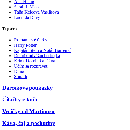
Ana Huang
Sarah J. Maas
Táňa Keleová Vasilková
Lucinda Riley
Top série
Romantické úteky
Harry Potter
Kapitán Stein a Notár Barbarič
Denník odvážneho bojka
Krimi Dominika Dána
Učím sa rozprávať
Duna
Smradi
Darčekové poukážky
Čítačky e-kníh
Vecičky od Martinusu
Káva, čaj a pochutiny