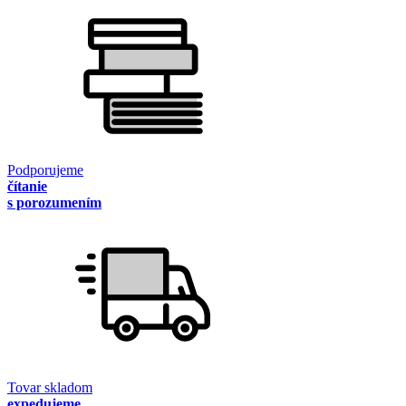
Podporujeme
čítanie
s porozumením
Tovar skladom
expedujeme