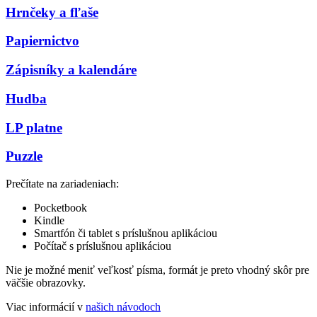
Hrnčeky a fľaše
Papiernictvo
Zápisníky a kalendáre
Hudba
LP platne
Puzzle
Prečítate na zariadeniach:
Pocketbook
Kindle
Smartfón či tablet s príslušnou aplikáciou
Počítač s príslušnou aplikáciou
Nie je možné meniť veľkosť písma, formát je preto vhodný skôr pre
väčšie obrazovky.
Viac informácií v
našich návodoch