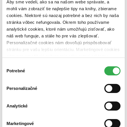
pripravujeme (0 titulov)
pripravujeme
Aby sme vedeli, ako sa na našom webe správate, a
dostupná (bez vypredaných) (0 titulov)
dostupná (bez
mohli vám zobraziť tie najlepšie tipy na knihy, zbierame
vypredaných)
cookies. Niektoré sú naozaj potrebné a bez nich by naša
stránka vôbec nefungovala. Okrem toho používame
Nové / čítané
nová (0 titulov)
nová
analytické cookies, ktoré nám umožňujú zisťovať, ako
čítaná (0 titulov)
čítaná
náš web funguje, a stále ho pre vás zlepšovať.
čítaná - výborný stav (0 titulov)
čítaná - výborný stav
Personalizačné cookies nám dovoľujú prispôsobovať
čítaná - mierne opotrebovaná (0 titulov)
čítaná - mierne
stránku pre vašu lepšiu orientáciu. Marketingové cookies
opotrebovaná
nám zas umožňujú zobrazenie relevantnej reklamy.
čítané verzie vypredaných kníh (0 titulov)
čítané verzie
vypredaných kníh
Niektoré údaje zdieľame aj s tretími stranami. Veľmi by
Výber
nám pomohlo, keby sme mohli používať všetky tieto
Potrebné
súhlasu
Zúžiť výber
cookies. Ďakujeme!
Zoradiť
Personalizačné
Analytické
Bestsellery
Top hodnotené
Novinky
Marketingové
Najdrahšie