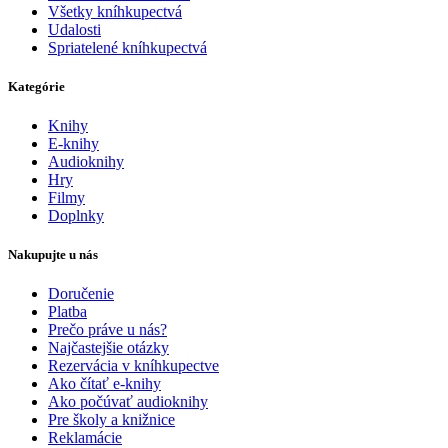
Všetky kníhkupectvá
Udalosti
Spriatelené kníhkupectvá
Kategórie
Knihy
E-knihy
Audioknihy
Hry
Filmy
Doplnky
Nakupujte u nás
Doručenie
Platba
Prečo práve u nás?
Najčastejšie otázky
Rezervácia v kníhkupectve
Ako čítať e-knihy
Ako počúvať audioknihy
Pre školy a knižnice
Reklamácie