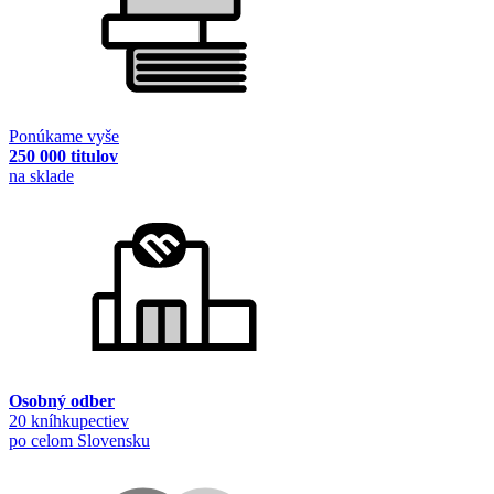
Ponúkame vyše
250 000 titulov
na sklade
Osobný odber
20 kníhkupectiev
po celom Slovensku