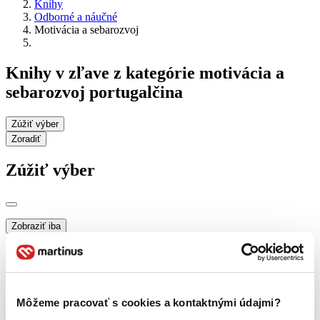
Knihy
Odborné a náučné
Motivácia a sebarozvoj
Knihy v zľave z kategórie motivácia a
sebarozvoj portugalčina
Zúžiť výber
Zoradiť
Zúžiť výber
Zobraziť iba
novinky (0 titulov)
novinky
zľavnené tituly (0 titulov)
zľavnené tituly
Dostupnosť
na centrálnom sklade (0 titulov)
na centrálnom sklade
Môžeme pracovať s cookies a kontaktnými údajmi?
predpredaj (0 titulov)
predpredaj