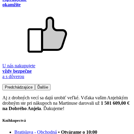
okamžite
U nás nakupujete
vždy bezpečne
a s dôverou
Predchádzajúce
Ďalšie
Aj z drobných vecí sa dajú urobiť veľké. Vďaka vašim Anjelským
drobným ste pri nákupoch na Martinuse darovali už
1 501 609,00 €
na Dobrého Anjela
. Ďakujeme!
Kníhkupectvá
Bratislava - Obchodná
• Otvárame o 10:00