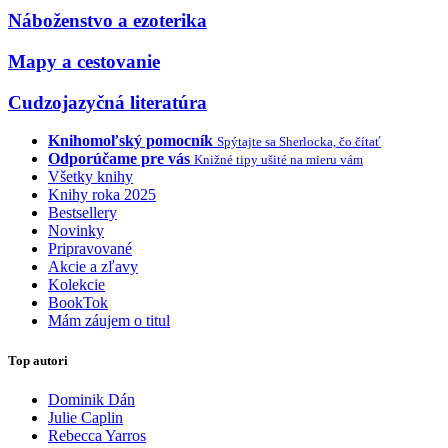
Náboženstvo a ezoterika
Mapy a cestovanie
Cudzojazyčná literatúra
Knihomoľský pomocník
Spýtajte sa Sherlocka, čo čítať
Odporúčame pre vás
Knižné tipy ušité na mieru vám
Všetky knihy
Knihy roka 2025
Bestsellery
Novinky
Pripravované
Akcie a zľavy
Kolekcie
BookTok
Mám záujem o titul
Top autori
Dominik Dán
Julie Caplin
Rebecca Yarros