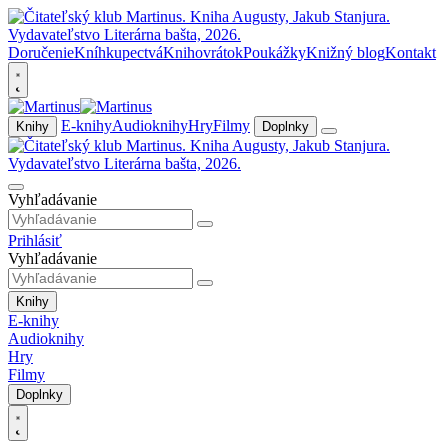
Doručenie
Kníhkupectvá
Knihovrátok
Poukážky
Knižný blog
Kontakt
E-knihy
Audioknihy
Hry
Filmy
Knihy
Doplnky
Vyhľadávanie
Prihlásiť
Vyhľadávanie
Knihy
E-knihy
Audioknihy
Hry
Filmy
Doplnky