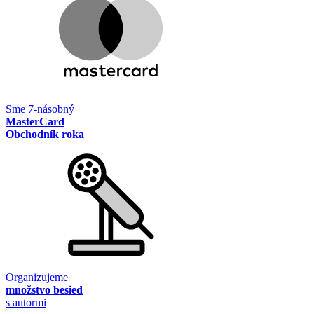
Sme 7-násobný
MasterCard
Obchodník roka
Organizujeme
množstvo besied
s autormi