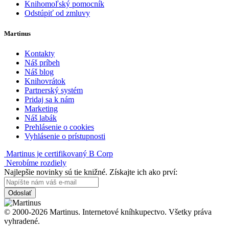
Knihomoľský pomocník
Odstúpiť od zmluvy
Martinus
Kontakty
Náš príbeh
Náš blog
Knihovrátok
Partnerský systém
Pridaj sa k nám
Marketing
Náš labák
Prehlásenie o cookies
Vyhlásenie o prístupnosti
Martinus je certifikovaný B Corp
Nerobíme rozdiely
Najlepšie novinky sú tie knižné. Získajte ich ako prví:
Odoslať
© 2000-2026 Martinus. Internetové kníhkupectvo. Všetky práva
vyhradené.