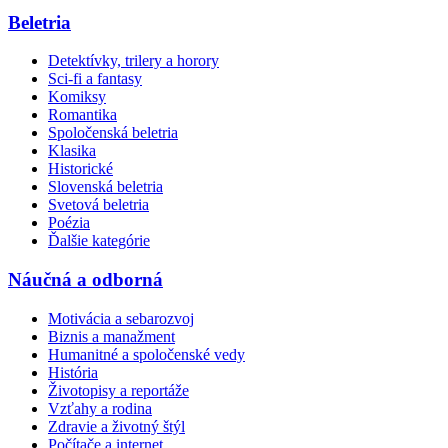
Beletria
Detektívky, trilery a horory
Sci-fi a fantasy
Komiksy
Romantika
Spoločenská beletria
Klasika
Historické
Slovenská beletria
Svetová beletria
Poézia
Ďalšie kategórie
Náučná a odborná
Motivácia a sebarozvoj
Biznis a manažment
Humanitné a spoločenské vedy
História
Životopisy a reportáže
Vzťahy a rodina
Zdravie a životný štýl
Počítače a internet