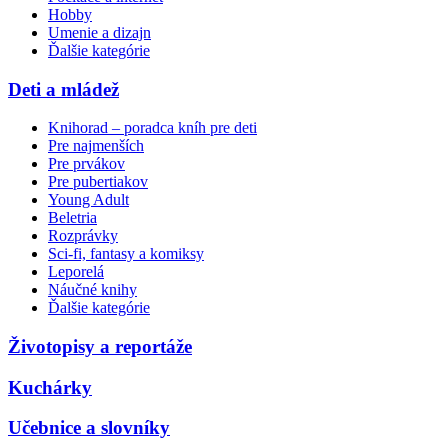
Hobby
Umenie a dizajn
Ďalšie kategórie
Deti a mládež
Knihorad – poradca kníh pre deti
Pre najmenších
Pre prvákov
Pre pubertiakov
Young Adult
Beletria
Rozprávky
Sci-fi, fantasy a komiksy
Leporelá
Náučné knihy
Ďalšie kategórie
Životopisy a reportáže
Kuchárky
Učebnice a slovníky