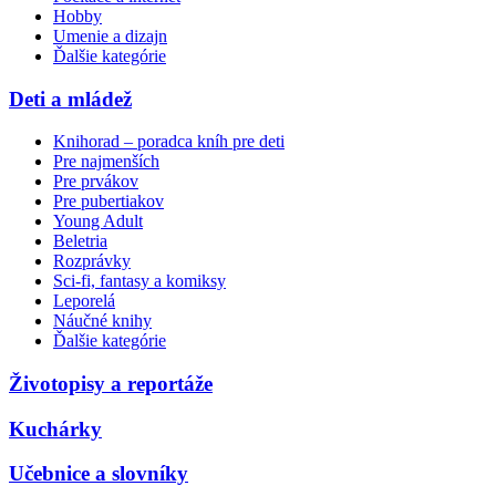
Hobby
Umenie a dizajn
Ďalšie kategórie
Deti a mládež
Knihorad – poradca kníh pre deti
Pre najmenších
Pre prvákov
Pre pubertiakov
Young Adult
Beletria
Rozprávky
Sci-fi, fantasy a komiksy
Leporelá
Náučné knihy
Ďalšie kategórie
Životopisy a reportáže
Kuchárky
Učebnice a slovníky