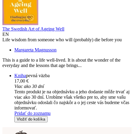
The Swedish Art of Ageing Well
EN
Life wisdom from someone who will (probably) die before you
Margareta Magnusson
This is a guide to a life well-lived. It is about the wonder of the
everyday and the lessons that age brings...
Kniha
pevná väzba
17,00 €
Viac ako 30 dní
Tento produkt je na objednávku a jeho dodanie môže trvať aj
viac ako 30 dní. Urobíme však všetko pre to, aby sme vašu
objednávku odoslali čo najskôr a o jej ceste vás budeme včas
informovať.
Pridať do zoznamu
Vložiť do košíka