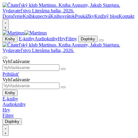
Doručenie
Kníhkupectvá
Knihovrátok
Poukážky
Knižný blog
Kontakt
E-knihy
Audioknihy
Hry
Filmy
Knihy
Doplnky
Vyhľadávanie
Prihlásiť
Vyhľadávanie
Knihy
E-knihy
Audioknihy
Hry
Filmy
Doplnky