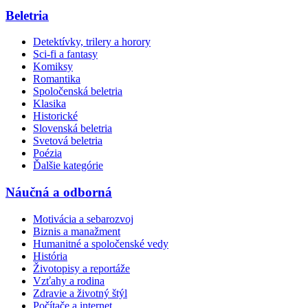
Beletria
Detektívky, trilery a horory
Sci-fi a fantasy
Komiksy
Romantika
Spoločenská beletria
Klasika
Historické
Slovenská beletria
Svetová beletria
Poézia
Ďalšie kategórie
Náučná a odborná
Motivácia a sebarozvoj
Biznis a manažment
Humanitné a spoločenské vedy
História
Životopisy a reportáže
Vzťahy a rodina
Zdravie a životný štýl
Počítače a internet