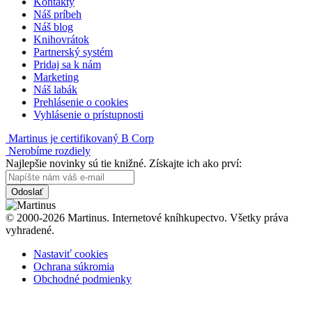
Kontakty
Náš príbeh
Náš blog
Knihovrátok
Partnerský systém
Pridaj sa k nám
Marketing
Náš labák
Prehlásenie o cookies
Vyhlásenie o prístupnosti
Martinus je certifikovaný B Corp
Nerobíme rozdiely
Najlepšie novinky sú tie knižné. Získajte ich ako prví:
Odoslať
© 2000-2026 Martinus. Internetové kníhkupectvo. Všetky práva
vyhradené.
Nastaviť cookies
Ochrana súkromia
Obchodné podmienky