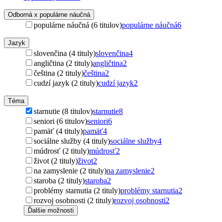
Odborná x populárne náučná
populárne náučná (6 titulov)
populárne náučná
6
Jazyk
slovenčina (4 tituly)
slovenčina
4
angličtina (2 tituly)
angličtina
2
čeština (2 tituly)
čeština
2
cudzí jazyk (2 tituly)
cudzí jazyk
2
Téma
starnutie (8 titulov)
starnutie
8
seniori (6 titulov)
seniori
6
pamäť (4 tituly)
pamäť
4
sociálne služby (4 tituly)
sociálne služby
4
múdrosť (2 tituly)
múdrosť
2
život (2 tituly)
život
2
na zamyslenie (2 tituly)
na zamyslenie
2
staroba (2 tituly)
staroba
2
problémy starnutia (2 tituly)
problémy starnutia
2
rozvoj osobnosti (2 tituly)
rozvoj osobnosti
2
Ďalšie možnosti