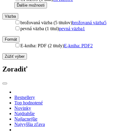
Ďalšie možnosti
Väzba
brožovaná väzba (5 titulov)
brožovaná väzba
5
pevná väzba (1 titul)
pevná väzba
1
Formát
E-kniha: PDF (2 tituly)
E-kniha: PDF
2
Zúžiť výber
Zoradiť
Bestsellery
Top hodnotené
Novinky
Najdrahšie
Najlacnejšie
Najvyššia zľava