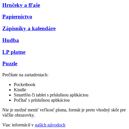
Hrnčeky a fľaše
Papiernictvo
Zápisníky a kalendáre
Hudba
LP platne
Puzzle
Prečítate na zariadeniach:
Pocketbook
Kindle
Smartfón či tablet s príslušnou aplikáciou
Počítač s príslušnou aplikáciou
Nie je možné meniť veľkosť písma, formát je preto vhodný skôr pre
väčšie obrazovky.
Viac informácií v
našich návodoch