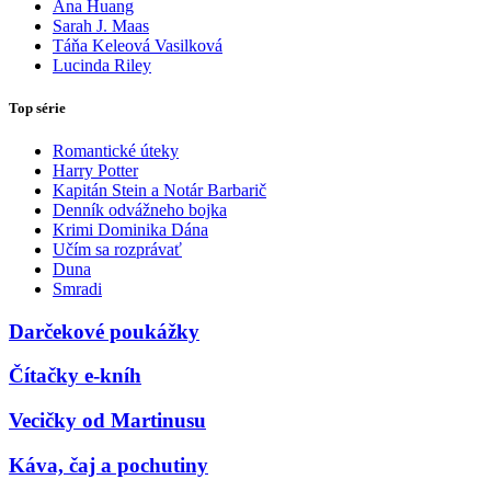
Ana Huang
Sarah J. Maas
Táňa Keleová Vasilková
Lucinda Riley
Top série
Romantické úteky
Harry Potter
Kapitán Stein a Notár Barbarič
Denník odvážneho bojka
Krimi Dominika Dána
Učím sa rozprávať
Duna
Smradi
Darčekové poukážky
Čítačky e-kníh
Vecičky od Martinusu
Káva, čaj a pochutiny