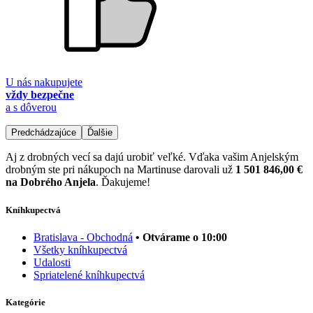
U nás nakupujete
vždy bezpečne
a s dôverou
Predchádzajúce
Ďalšie
Aj z drobných vecí sa dajú urobiť veľké. Vďaka vašim Anjelským
drobným ste pri nákupoch na Martinuse darovali už
1 501 846,00 €
na Dobrého Anjela
. Ďakujeme!
Kníhkupectvá
Bratislava - Obchodná
• Otvárame o 10:00
Všetky kníhkupectvá
Udalosti
Spriatelené kníhkupectvá
Kategórie