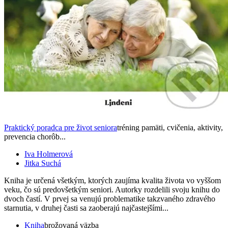
Praktický poradca pre život seniora
tréning pamäti, cvičenia, aktivity,
prevencia chorôb...
Iva Holmerová
Jitka Suchá
Kniha je určená všetkým, ktorých zaujíma kvalita života vo vyššom
veku, čo sú predovšetkým seniori. Autorky rozdelili svoju knihu do
dvoch častí. V prvej sa venujú problematike takzvaného zdravého
starnutia, v druhej časti sa zaoberajú najčastejšími...
Kniha
brožovaná väzba