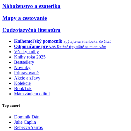
Náboženstvo a ezoterika
Mapy a cestovanie
Cudzojazyčná literatúra
Knihomoľský pomocník
Spýtajte sa Sherlocka, čo čítať
Odporúčame pre vás
Knižné tipy ušité na mieru vám
Všetky knihy
Knihy roka 2025
Bestsellery
Novinky
Pripravované
Akcie a zľavy
Kolekcie
BookTok
Mám záujem o titul
Top autori
Dominik Dán
Julie Caplin
Rebecca Yarros