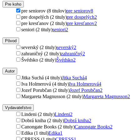
Pre koho
pre seniorov (8 titulov)
pre seniorov
8
pre dospelých (2 tituly)
pre dospelých
2
pre kresťanov (2 tituly)
pre kresťanov
2
seniori (2 tituly)
seniori
2
Pôvod
severský (2 tituly)
severský
2
zahraničný (2 tituly)
zahraničný
2
Švédsko (2 tituly)
Švédsko
2
Autor
Jitka Suchá (4 tituly)
Jitka Suchá
4
Iva Holmerová (4 tituly)
Iva Holmerová
4
Jozef Porubčan (2 tituly)
Jozef Porubčan
2
Margareta Magnusson (2 tituly)
Margareta Magnusson
2
Vydavateľstvo
Lindeni (2 tituly)
Lindeni
2
Dobrá kniha (2 tituly)
Dobrá kniha
2
Canongate Books (2 tituly)
Canongate Books
2
Edika (1 titul)
Edika
1
CPRESS (1 titul)
CPRESS
1