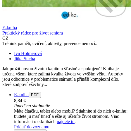
E-kniha
Praktický rádce pro život seniora
CZ
Trénink paměti, cvičení, aktivity, prevence nemocí...
Iva Holmerová
Jitka Suchá
Jak prožít novou životní kapitolu šťastně a spokojeně! Kniha je
určena všem, které zajímá kvalita života ve vyšším věku. Autorky
jsou odbornice v problematice stárnutí a přináší komplexní dílo,
které zodpoví všechny...
E-kniha
PDF
8,84 €
Ihneď na stiahnutie
Máte čítačku, tablet alebo mobil? Stiahnite si do nich e-knihu:
budete ju mať hneď a ešte aj ušetríte život stromom. Viac
informácii o e-knihách
nájdete tu
.
Pridať do zoznamu