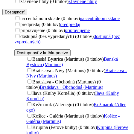
zľavnené tituly (0 titulov)
zľavnené tituly
Dostupnosť
na centrálnom sklade (0 titulov)
na centrálnom sklade
predpredaj (0 titulov)
predpredaj
pripravujeme (0 titulov)
pripravujeme
dostupná (bez vypredaných) (0 titulov)
dostupná (bez
vypredaných)
Dostupnosť v kníhkupectve
Banská Bystrica (Martinus) (0 titulov)
Banská
Bystrica (Martinus)
Bratislava - Nivy (Martinus) (0 titulov)
Bratislava -
Nivy (Martinus)
Bratislava - Obchodná (Martinus) (0
titulov)
Bratislava - Obchodná (Martinus)
Ilava (Knihy Kornélia) (0 titulov)
Ilava (Knihy
Kornélia)
Kežmarok (Alter ego) (0 titulov)
Kežmarok (Alter
ego)
Košice - Galéria (Martinus) (0 titulov)
Košice -
Galéria (Martinus)
Krupina (Ferove knihy) (0 titulov)
Krupina (Ferove
knihy)