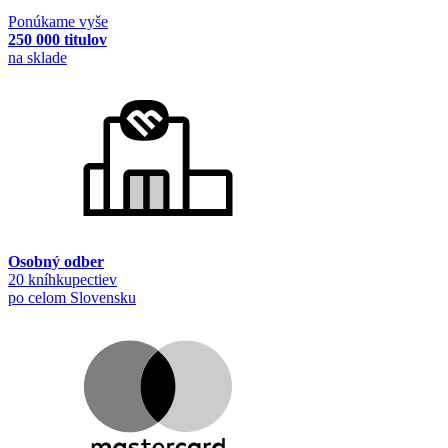
Ponúkame vyše
250 000 titulov
na sklade
Osobný odber
20 kníhkupectiev
po celom Slovensku