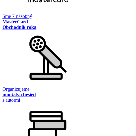
Sme 7-násobný
MasterCard
Obchodník roka
Organizujeme
množstvo besied
s autormi