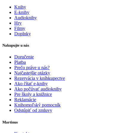
Knihy
E-knihy
Audioknihy
Hry
Filmy
Doplnky
Nakupujte u nás
Doručenie
Platba
Prečo práve u nás?
Najčastejšie otázky
Rezervácia v kníhkupectve
Ako čítať e-knihy
Ako počúvať audioknihy
Pre školy a knižnice
Reklamácie
Knihomoľský pomocník
Odstúpiť od zmluvy
Martinus