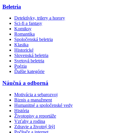
Beletria
Detektívky, trilery a horory
Sci-fi a fantasy
Komiksy
Romantika
Spoločenská beletria
Klasika
Historické
Slovenská beletria
Svetová beletria
Poézia
Ďalšie kategórie
Náučná a odborná
Motivácia a sebarozvoj
Biznis a manažment
Humanitné a spoločenské vedy
História
Životopisy a reportáže
Vzťahy a rodina
Zdravie a životný štýl
Počítače a internet