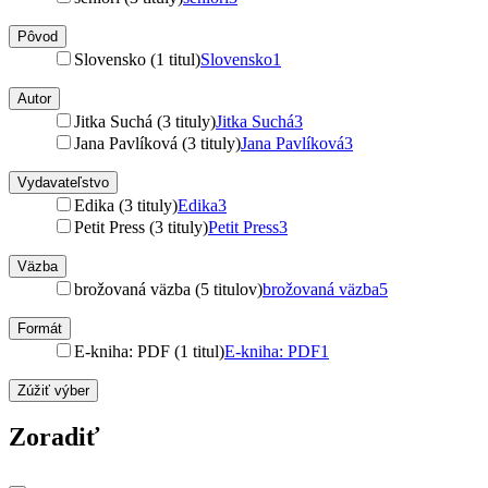
Pôvod
Slovensko (1 titul)
Slovensko
1
Autor
Jitka Suchá (3 tituly)
Jitka Suchá
3
Jana Pavlíková (3 tituly)
Jana Pavlíková
3
Vydavateľstvo
Edika (3 tituly)
Edika
3
Petit Press (3 tituly)
Petit Press
3
Väzba
brožovaná väzba (5 titulov)
brožovaná väzba
5
Formát
E-kniha: PDF (1 titul)
E-kniha: PDF
1
Zúžiť výber
Zoradiť