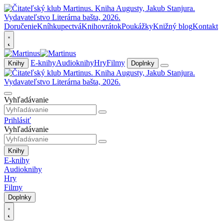
Doručenie
Kníhkupectvá
Knihovrátok
Poukážky
Knižný blog
Kontakt
E-knihy
Audioknihy
Hry
Filmy
Knihy
Doplnky
Vyhľadávanie
Prihlásiť
Vyhľadávanie
Knihy
E-knihy
Audioknihy
Hry
Filmy
Doplnky