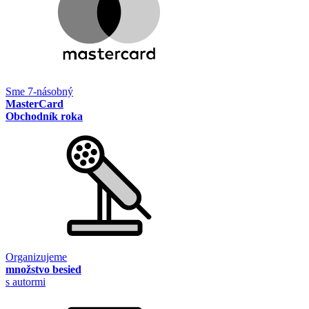
Sme 7-násobný
MasterCard
Obchodník roka
Organizujeme
množstvo besied
s autormi