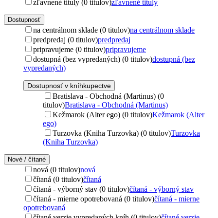
zľavnené tituly (0 titulov)
zľavnené tituly
Dostupnosť
na centrálnom sklade (0 titulov)
na centrálnom sklade
predpredaj (0 titulov)
predpredaj
pripravujeme (0 titulov)
pripravujeme
dostupná (bez vypredaných) (0 titulov)
dostupná (bez
vypredaných)
Dostupnosť v kníhkupectve
Bratislava - Obchodná (Martinus) (0
titulov)
Bratislava - Obchodná (Martinus)
Kežmarok (Alter ego) (0 titulov)
Kežmarok (Alter
ego)
Turzovka (Kniha Turzovka) (0 titulov)
Turzovka
(Kniha Turzovka)
Nové / čítané
nová (0 titulov)
nová
čítaná (0 titulov)
čítaná
čítaná - výborný stav (0 titulov)
čítaná - výborný stav
čítaná - mierne opotrebovaná (0 titulov)
čítaná - mierne
opotrebovaná
čítané verzie vypredaných kníh (0 titulov)
čítané verzie