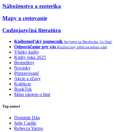
Náboženstvo a ezoterika
Mapy a cestovanie
Cudzojazyčná literatúra
Knihomoľský pomocník
Spýtajte sa Sherlocka, čo čítať
Odporúčame pre vás
Knižné tipy ušité na mieru vám
Všetky knihy
Knihy roka 2025
Bestsellery
Novinky
Pripravované
Akcie a zľavy
Kolekcie
BookTok
Mám záujem o titul
Top autori
Dominik Dán
Julie Caplin
Rebecca Yarros