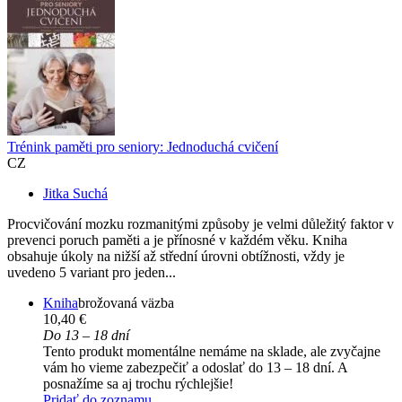
Trénink paměti pro seniory: Jednoduchá cvičení
CZ
Jitka Suchá
Procvičování mozku rozmanitými způsoby je velmi důležitý faktor v
prevenci poruch paměti a je přínosné v každém věku. Kniha
obsahuje úkoly na nižší až střední úrovni obtížnosti, vždy je
uvedeno 5 variant pro jeden...
Kniha
brožovaná väzba
10,40 €
Do 13 – 18 dní
Tento produkt momentálne nemáme na sklade, ale zvyčajne
vám ho vieme zabezpečiť a odoslať do 13 – 18 dní. A
posnažíme sa aj trochu rýchlejšie!
Pridať do zoznamu