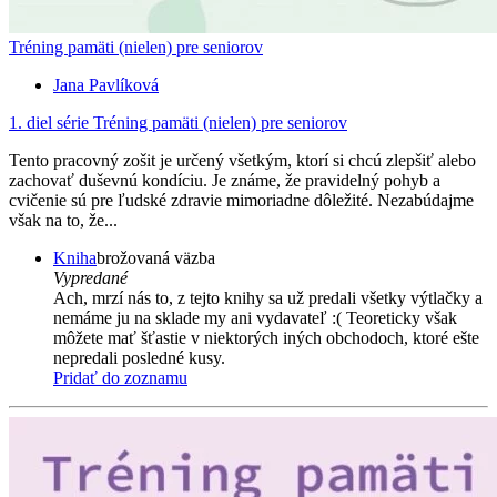
Tréning pamäti (nielen) pre seniorov
Jana Pavlíková
1. diel série
Tréning pamäti (nielen) pre seniorov
Tento pracovný zošit je určený všetkým, ktorí si chcú zlepšiť alebo
zachovať duševnú kondíciu. Je známe, že pravidelný pohyb a
cvičenie sú pre ľudské zdravie mimoriadne dôležité. Nezabúdajme
však na to, že...
Kniha
brožovaná väzba
Vypredané
Ach, mrzí nás to, z tejto knihy sa už predali všetky výtlačky a
nemáme ju na sklade my ani vydavateľ :( Teoreticky však
môžete mať šťastie v niektorých iných obchodoch, ktoré ešte
nepredali posledné kusy.
Pridať do zoznamu