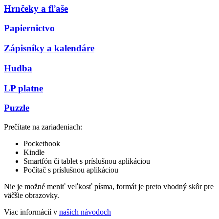
Hrnčeky a fľaše
Papiernictvo
Zápisníky a kalendáre
Hudba
LP platne
Puzzle
Prečítate na zariadeniach:
Pocketbook
Kindle
Smartfón či tablet s príslušnou aplikáciou
Počítač s príslušnou aplikáciou
Nie je možné meniť veľkosť písma, formát je preto vhodný skôr pre
väčšie obrazovky.
Viac informácií v
našich návodoch