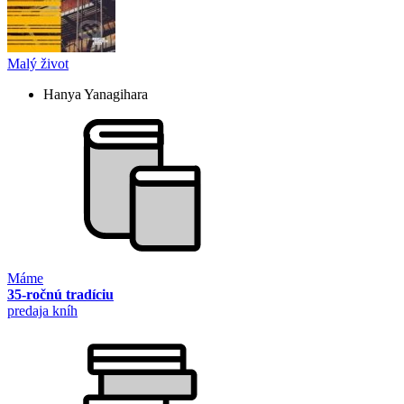
Malý život
Hanya Yanagihara
Máme
35-ročnú tradíciu
predaja kníh