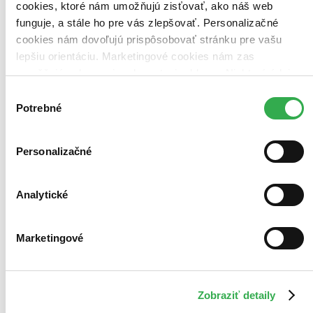
cookies, ktoré nám umožňujú zisťovať, ako náš web
funguje, a stále ho pre vás zlepšovať. Personalizačné
cookies nám dovoľujú prispôsobovať stránku pre vašu
lepšiu orientáciu. Marketingové cookies nám zas
umožňujú zobrazenie relevantnej reklamy. Niektoré údaje
zdieľame aj s tretími stranami. Veľmi by nám pomohlo,
Výber
keby sme mohli používať všetky tieto cookies. Ďakujeme!
Potrebné
súhlasu
Personalizačné
Analytické
Marketingové
Tréning pamäti (nielen) pre seniorov 2
Zobraziť detaily
Jana Pavlíková