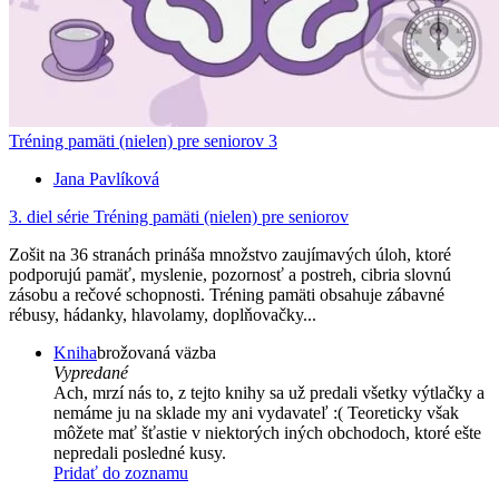
Tréning pamäti (nielen) pre seniorov 3
Jana Pavlíková
3. diel série
Tréning pamäti (nielen) pre seniorov
Zošit na 36 stranách prináša množstvo zaujímavých úloh, ktoré
podporujú pamäť, myslenie, pozornosť a postreh, cibria slovnú
zásobu a rečové schopnosti. Tréning pamäti obsahuje zábavné
rébusy, hádanky, hlavolamy, doplňovačky...
Kniha
brožovaná väzba
Vypredané
Ach, mrzí nás to, z tejto knihy sa už predali všetky výtlačky a
nemáme ju na sklade my ani vydavateľ :( Teoreticky však
môžete mať šťastie v niektorých iných obchodoch, ktoré ešte
nepredali posledné kusy.
Pridať do zoznamu