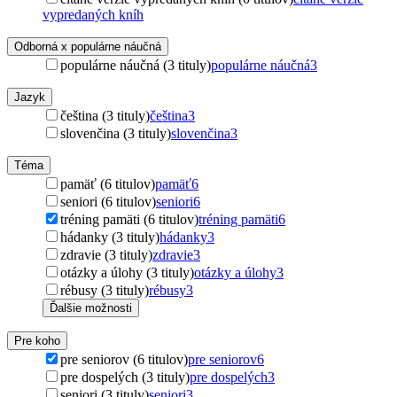
vypredaných kníh
Odborná x populárne náučná
populárne náučná (3 tituly)
populárne náučná
3
Jazyk
čeština (3 tituly)
čeština
3
slovenčina (3 tituly)
slovenčina
3
Téma
pamäť (6 titulov)
pamäť
6
seniori (6 titulov)
seniori
6
tréning pamäti (6 titulov)
tréning pamäti
6
hádanky (3 tituly)
hádanky
3
zdravie (3 tituly)
zdravie
3
otázky a úlohy (3 tituly)
otázky a úlohy
3
rébusy (3 tituly)
rébusy
3
Ďalšie možnosti
Pre koho
pre seniorov (6 titulov)
pre seniorov
6
pre dospelých (3 tituly)
pre dospelých
3
seniori (3 tituly)
seniori
3