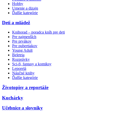
Hobby
Umenie a dizajn
Ďalšie kategórie
Deti a mládež
Knihorad – poradca kníh pre deti
Pre najmenších
Pre prvákov
Pre pubertiakov
Young Adult
Beletria
Rozprávky
Sci-fi, fantasy a komiksy
Leporelá
Náučné knihy
Ďalšie kategórie
Životopisy a reportáže
Kuchárky
Učebnice a slovníky