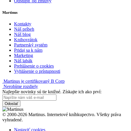
Odstúpiť od zmluvy
Martinus
Kontakty
Náš príbeh
Náš blog
Knihovrátok
Partnerský systém
Pridaj sa k nám
Marketing
Náš labák
Prehlásenie o cookies
Vyhlásenie o prístupnosti
Martinus je certifikovaný B Corp
Nerobíme rozdiely
Najlepšie novinky sú tie knižné. Získajte ich ako prví:
Odoslať
© 2000-2026 Martinus. Internetové kníhkupectvo. Všetky práva
vyhradené.
Nastaviť cookies