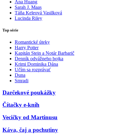
Ana Huang
Sarah J. Maas
Táňa Keleová Vasilková
Lucinda Riley
Top série
Romantické úteky
Harry Potter
Kapitán Stein a Notár Barbarič
Denník odvážneho bojka
Krimi Dominika Dána
Učím sa rozprávať
Duna
Smradi
Darčekové poukážky
Čítačky e-kníh
Vecičky od Martinusu
Káva, čaj a pochutiny