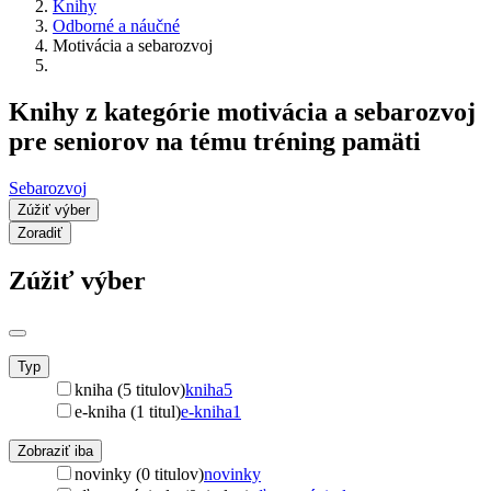
Knihy
Odborné a náučné
Motivácia a sebarozvoj
Knihy z kategórie motivácia a sebarozvoj
pre seniorov na tému tréning pamäti
Sebarozvoj
Zúžiť výber
Zoradiť
Zúžiť výber
Typ
kniha (5 titulov)
kniha
5
e-kniha (1 titul)
e-kniha
1
Zobraziť iba
novinky (0 titulov)
novinky