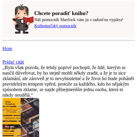
Chcete poradiť knihu?
Náš pomocník Sherlock vám ju s radosťou vypátra!
Knihomoľský pomocník
Hore
Pridať citát
Byla však pravda, že tehdy poprvé pochopil, že lidé, kterým se
naučil důveřovat, by ho stejně mohli někdy zradit, a že je to sice
zklamání, ale zároveň je to nevyhnutelné a že život ho bude pohánět
pravidelným tempem vpřed, protože za každého, kdo ho nějakým
způsobem zklame, se najde přinejmenším jedna osoba, která to
nikdy neudělá.