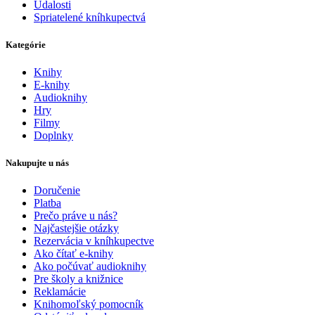
Udalosti
Spriatelené kníhkupectvá
Kategórie
Knihy
E-knihy
Audioknihy
Hry
Filmy
Doplnky
Nakupujte u nás
Doručenie
Platba
Prečo práve u nás?
Najčastejšie otázky
Rezervácia v kníhkupectve
Ako čítať e-knihy
Ako počúvať audioknihy
Pre školy a knižnice
Reklamácie
Knihomoľský pomocník