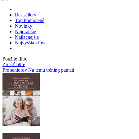
Bestsellery
Top hodnotené
Novinky
Najdrahšie
Najlacnejšie
Najvyššia zľava
Použité filtre
Zrušiť filtre
Pre seniorov
Na tému tréning pamäti