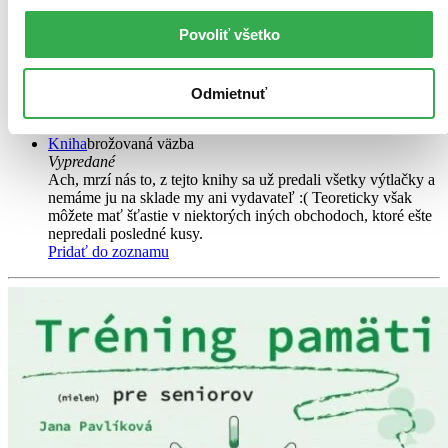
2. diel série
Tréning pamäti (nielen) pre seniorov
Povoliť všetko
Tréning pamäti (nielen) pre seniorov 2 je voľným pokračovaním
mimoriadne úspešného projektu vydavateľstva Petit Press. Zošit na
36 stranách prináša množstvo zaujímavých úloh, ktoré podporujú
Odmietnuť
pamäť, myslenie, pozornosť a postreh....
Kniha
brožovaná väzba
Vypredané
Ach, mrzí nás to, z tejto knihy sa už predali všetky výtlačky a
nemáme ju na sklade my ani vydavateľ :( Teoreticky však
môžete mať šťastie v niektorých iných obchodoch, ktoré ešte
nepredali posledné kusy.
Pridať do zoznamu