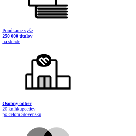
Ponúkame vyše
250 000 titulov
na sklade
Osobný odber
20 kníhkupectiev
po celom Slovensku