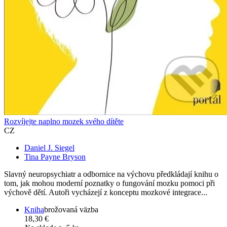
Rozvíjejte naplno mozek svého dítěte
CZ
Daniel J. Siegel
Tina Payne Bryson
Slavný neuropsychiatr a odbornice na výchovu předkládají knihu o
tom, jak mohou moderní poznatky o fungování mozku pomoci při
výchově dětí. Autoři vycházejí z konceptu mozkové integrace...
Kniha
brožovaná väzba
18,30 €