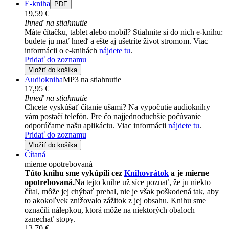
E-kniha
PDF
19,59 €
Ihneď na stiahnutie
Máte čítačku, tablet alebo mobil? Stiahnite si do nich e-knihu:
budete ju mať hneď a ešte aj ušetríte život stromom. Viac
informácii o e-knihách
nájdete tu
.
Pridať do zoznamu
Vložiť do košíka
Audiokniha
MP3 na stiahnutie
17,95 €
Ihneď na stiahnutie
Chcete vyskúšať čítanie ušami? Na vypočutie audioknihy
vám postačí telefón. Pre čo najjednoduchšie počúvanie
odporúčame našu aplikáciu. Viac informácii
nájdete tu
.
Pridať do zoznamu
Vložiť do košíka
Čítaná
mierne opotrebovaná
Túto knihu sme vykúpili cez
Knihovrátok
a je mierne
opotrebovaná.
Na tejto knihe už síce poznať, že ju niekto
čítal, môže jej chýbať prebal, nie je však poškodená tak, aby
to akokoľvek znižovalo zážitok z jej obsahu. Knihu sme
označili nálepkou, ktorá môže na niektorých obaloch
zanechať stopy.
13,70 €