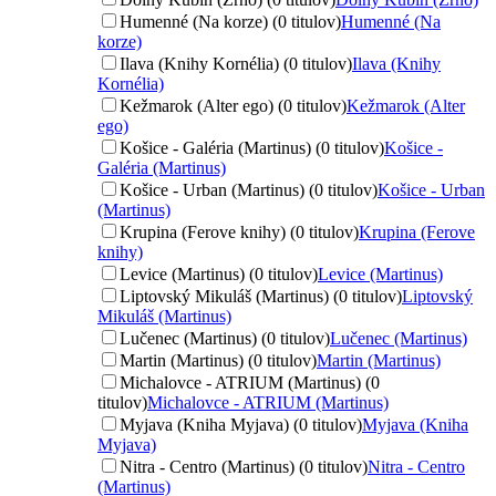
Humenné (Na korze) (0 titulov)
Humenné (Na
korze)
Ilava (Knihy Kornélia) (0 titulov)
Ilava (Knihy
Kornélia)
Kežmarok (Alter ego) (0 titulov)
Kežmarok (Alter
ego)
Košice - Galéria (Martinus) (0 titulov)
Košice -
Galéria (Martinus)
Košice - Urban (Martinus) (0 titulov)
Košice - Urban
(Martinus)
Krupina (Ferove knihy) (0 titulov)
Krupina (Ferove
knihy)
Levice (Martinus) (0 titulov)
Levice (Martinus)
Liptovský Mikuláš (Martinus) (0 titulov)
Liptovský
Mikuláš (Martinus)
Lučenec (Martinus) (0 titulov)
Lučenec (Martinus)
Martin (Martinus) (0 titulov)
Martin (Martinus)
Michalovce - ATRIUM (Martinus) (0
titulov)
Michalovce - ATRIUM (Martinus)
Myjava (Kniha Myjava) (0 titulov)
Myjava (Kniha
Myjava)
Nitra - Centro (Martinus) (0 titulov)
Nitra - Centro
(Martinus)