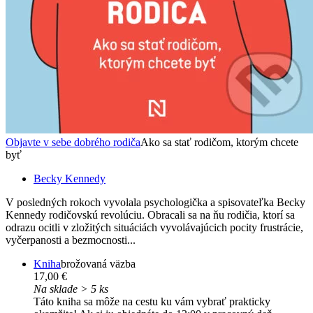
Objavte v sebe dobrého rodiča
Ako sa stať rodičom, ktorým chcete
byť
Becky Kennedy
V posledných rokoch vyvolala psychologička a spisovateľka Becky
Kennedy rodičovskú revolúciu. Obracali sa na ňu rodičia, ktorí sa
odrazu ocitli v zložitých situáciách vyvolávajúcich pocity frustrácie,
vyčerpanosti a bezmocnosti...
Kniha
brožovaná väzba
17,00 €
Na sklade > 5 ks
Táto kniha sa môže na cestu ku vám vybrať prakticky