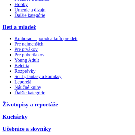
Hobby
Umenie a dizajn
Ďalšie kategórie
Deti a mládež
Knihorad – poradca kníh pre deti
Pre najmenších
Pre prvákov
Pre pubertiakov
Young Adult
Beletria
Rozprávky
Sci-fi, fantasy a komiksy
Leporelá
Náučné knihy
Ďalšie kategórie
Životopisy a reportáže
Kuchárky
Učebnice a slovníky