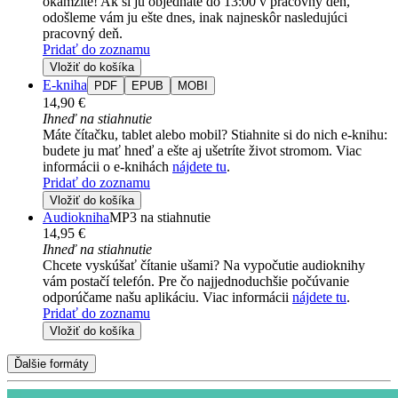
okamžite! Ak si ju objednáte do 13:00 v pracovný deň,
odošleme vám ju ešte dnes, inak najneskôr nasledujúci
pracovný deň.
Pridať do zoznamu
Vložiť do košíka
E-kniha
PDF
EPUB
MOBI
14,90 €
Ihneď na stiahnutie
Máte čítačku, tablet alebo mobil? Stiahnite si do nich e-knihu:
budete ju mať hneď a ešte aj ušetríte život stromom. Viac
informácii o e-knihách
nájdete tu
.
Pridať do zoznamu
Vložiť do košíka
Audiokniha
MP3 na stiahnutie
14,95 €
Ihneď na stiahnutie
Chcete vyskúšať čítanie ušami? Na vypočutie audioknihy
vám postačí telefón. Pre čo najjednoduchšie počúvanie
odporúčame našu aplikáciu. Viac informácii
nájdete tu
.
Pridať do zoznamu
Vložiť do košíka
Ďalšie formáty