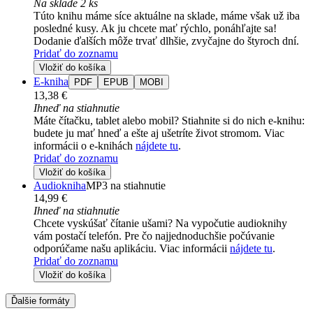
Na sklade 2 ks
Túto knihu máme síce aktuálne na sklade, máme však už iba
posledné kusy. Ak ju chcete mať rýchlo, ponáhľajte sa!
Dodanie ďalších môže trvať dlhšie, zvyčajne do štyroch dní.
Pridať do zoznamu
Vložiť do košíka
E-kniha
PDF
EPUB
MOBI
13,38 €
Ihneď na stiahnutie
Máte čítačku, tablet alebo mobil? Stiahnite si do nich e-knihu:
budete ju mať hneď a ešte aj ušetríte život stromom. Viac
informácii o e-knihách
nájdete tu
.
Pridať do zoznamu
Vložiť do košíka
Audiokniha
MP3 na stiahnutie
14,99 €
Ihneď na stiahnutie
Chcete vyskúšať čítanie ušami? Na vypočutie audioknihy
vám postačí telefón. Pre čo najjednoduchšie počúvanie
odporúčame našu aplikáciu. Viac informácii
nájdete tu
.
Pridať do zoznamu
Vložiť do košíka
Ďalšie formáty