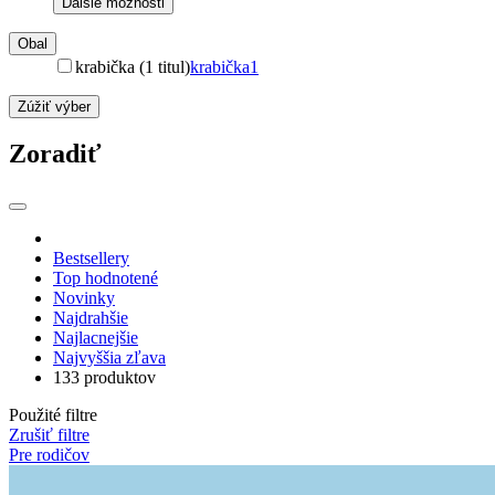
Ďalšie možnosti
Obal
krabička (1 titul)
krabička
1
Zúžiť výber
Zoradiť
Bestsellery
Top hodnotené
Novinky
Najdrahšie
Najlacnejšie
Najvyššia zľava
133 produktov
Použité filtre
Zrušiť filtre
Pre rodičov