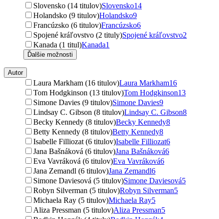
Slovensko (14 titulov)
Slovensko
14
Holandsko (9 titulov)
Holandsko
9
Francúzsko (6 titulov)
Francúzsko
6
Spojené kráľovstvo (2 tituly)
Spojené kráľovstvo
2
Kanada (1 titul)
Kanada
1
Ďalšie možnosti
Autor
Laura Markham (16 titulov)
Laura Markham
16
Tom Hodgkinson (13 titulov)
Tom Hodgkinson
13
Simone Davies (9 titulov)
Simone Davies
9
Lindsay C. Gibson (8 titulov)
Lindsay C. Gibson
8
Becky Kennedy (8 titulov)
Becky Kennedy
8
Betty Kennedy (8 titulov)
Betty Kennedy
8
Isabelle Filliozat (6 titulov)
Isabelle Filliozat
6
Jana Bašnáková (6 titulov)
Jana Bašnáková
6
Eva Vavráková (6 titulov)
Eva Vavráková
6
Jana Zemandl (6 titulov)
Jana Zemandl
6
Simone Daviesová (5 titulov)
Simone Daviesová
5
Robyn Silverman (5 titulov)
Robyn Silverman
5
Michaela Ray (5 titulov)
Michaela Ray
5
Aliza Pressman (5 titulov)
Aliza Pressman
5