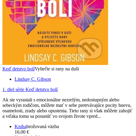
Keď detstvo bolí
Vyliečte si rany na duši
Lindsay C. Gibson
1. diel série
Keď detstvo bolí
Ak ste vyrastali s emocionálne nezrelým, nedostupným alebo
sebeckým rodičom, môžete mať v sebe pretrvávajúce pocity hnevu,
osamelosti, zrady alebo opustenia. Tieto rany si však môžete zahojiť
a vďaka tomu sa posunúť vo svojom živote vpred...
Kniha
brožovaná väzba
16,00 €