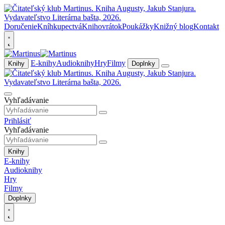
Doručenie
Kníhkupectvá
Knihovrátok
Poukážky
Knižný blog
Kontakt
E-knihy
Audioknihy
Hry
Filmy
Knihy
Doplnky
Vyhľadávanie
Prihlásiť
Vyhľadávanie
Knihy
E-knihy
Audioknihy
Hry
Filmy
Doplnky