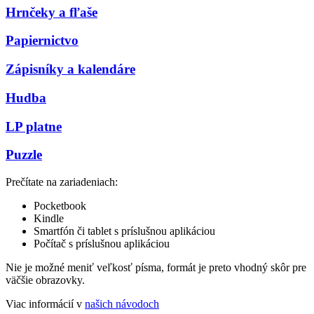
Hrnčeky a fľaše
Papiernictvo
Zápisníky a kalendáre
Hudba
LP platne
Puzzle
Prečítate na zariadeniach:
Pocketbook
Kindle
Smartfón či tablet s príslušnou aplikáciou
Počítač s príslušnou aplikáciou
Nie je možné meniť veľkosť písma, formát je preto vhodný skôr pre
väčšie obrazovky.
Viac informácií v
našich návodoch