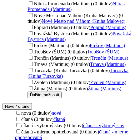
Nitra - Promenada (Martinus) (0 titulov)
Nitra -
Promenada (Martinus)
Nové Mesto nad Váhom (Kniha Malovec) (0
titulov)
Nové Mesto nad Váhom (Kniha Malovec)
Poprad (Martinus) (0 titulov)
Poprad (Martinus)
Považská Bystrica (Martinus) (0 titulov)
Považská
Bystrica (Martinus)
Prešov (Martinus) (0 titulov)
Prešov (Martinus)
Trebišov (ŠUM) (0 titulov)
Trebišov (ŠUM)
Trenčín (Martinus) (0 titulov)
Trenčín (Martinus)
Trnava (Martinus) (0 titulov)
Trnava (Martinus)
Turzovka (Kniha Turzovka) (0 titulov)
Turzovka
(Kniha Turzovka)
Zvolen (Martinus) (0 titulov)
Zvolen (Martinus)
Žilina (Martinus) (0 titulov)
Žilina (Martinus)
Ďalšie možnosti
Nové / čítané
nová (0 titulov)
nová
čítaná (0 titulov)
čítaná
čítaná - výborný stav (0 titulov)
čítaná - výborný stav
čítaná - mierne opotrebovaná (0 titulov)
čítaná - mierne
opotrebovaná