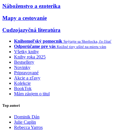
Náboženstvo a ezoterika
Mapy a cestovanie
Cudzojazyčná literatúra
Knihomoľský pomocník
Spýtajte sa Sherlocka, čo čítať
Odporúčame pre vás
Knižné tipy ušité na mieru vám
Všetky knihy
Knihy roka 2025
Bestsellery
Novinky
Pripravované
Akcie a zľavy
Kolekcie
BookTok
Mám záujem o titul
Top autori
Dominik Dán
Julie Caplin
Rebecca Yarros