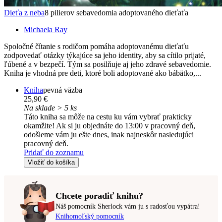
Dieťa z neba
8 pilierov sebavedomia adoptovaného dieťaťa
Michaela Ray
Spoločné čítanie s rodičom pomáha adoptovanému dieťaťu
zodpovedať otázky týkajúce sa jeho identity, aby sa cítilo prijaté,
ľúbené a v bezpečí. Tým sa posilňuje aj jeho zdravé sebavedomie.
Kniha je vhodná pre deti, ktoré boli adoptované ako bábätko,...
Kniha
pevná väzba
25,90 €
Na sklade > 5 ks
Táto kniha sa môže na cestu ku vám vybrať prakticky
okamžite! Ak si ju objednáte do 13:00 v pracovný deň,
odošleme vám ju ešte dnes, inak najneskôr nasledujúci
pracovný deň.
Pridať do zoznamu
Vložiť do košíka
Chcete poradiť knihu?
Náš pomocník Sherlock vám ju s radosťou vypátra!
Knihomoľský pomocník