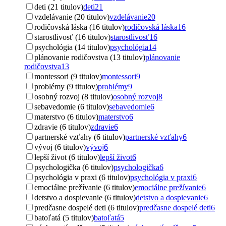
deti (21 titulov)
deti
21
vzdelávanie (20 titulov)
vzdelávanie
20
rodičovská láska (16 titulov)
rodičovská láska
16
starostlivosť (16 titulov)
starostlivosť
16
psychológia (14 titulov)
psychológia
14
plánovanie rodičovstva (13 titulov)
plánovanie
rodičovstva
13
montessori (9 titulov)
montessori
9
problémy (9 titulov)
problémy
9
osobný rozvoj (8 titulov)
osobný rozvoj
8
sebavedomie (6 titulov)
sebavedomie
6
materstvo (6 titulov)
materstvo
6
zdravie (6 titulov)
zdravie
6
partnerské vzťahy (6 titulov)
partnerské vzťahy
6
vývoj (6 titulov)
vývoj
6
lepší život (6 titulov)
lepší život
6
psychologička (6 titulov)
psychologička
6
psychológia v praxi (6 titulov)
psychológia v praxi
6
emociálne prežívanie (6 titulov)
emociálne prežívanie
6
detstvo a dospievanie (6 titulov)
detstvo a dospievanie
6
predčasne dospelé deti (6 titulov)
predčasne dospelé deti
6
batoľatá (5 titulov)
batoľatá
5