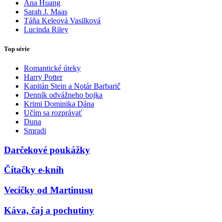
Ana Huang
Sarah J. Maas
Táňa Keleová Vasilková
Lucinda Riley
Top série
Romantické úteky
Harry Potter
Kapitán Stein a Notár Barbarič
Denník odvážneho bojka
Krimi Dominika Dána
Učím sa rozprávať
Duna
Smradi
Darčekové poukážky
Čítačky e-kníh
Vecičky od Martinusu
Káva, čaj a pochutiny