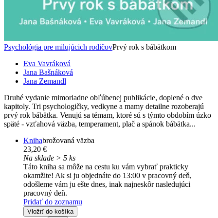
Psychológia pre milujúcich rodičov
Prvý rok s bábätkom
Eva Vavráková
Jana Bašnáková
Jana Zemandl
Druhé vydanie mimoriadne obľúbenej publikácie, doplené o dve
kapitoly. Tri psychologičky, vedkyne a mamy detailne rozoberajú
prvý rok bábätka. Venujú sa témam, ktoré sú s týmto obdobím úzko
späté - vzťahová väzba, temperament, plač a spánok bábätka...
Kniha
brožovaná väzba
23,20 €
Na sklade > 5 ks
Táto kniha sa môže na cestu ku vám vybrať prakticky
okamžite! Ak si ju objednáte do 13:00 v pracovný deň,
odošleme vám ju ešte dnes, inak najneskôr nasledujúci
pracovný deň.
Pridať do zoznamu
Vložiť do košíka