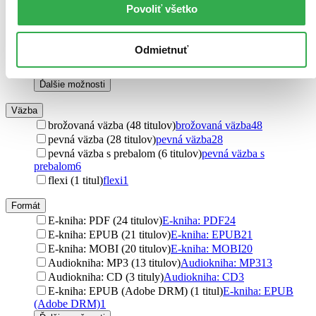
OneHotBook (2 tituly)
OneHotBook
2
Povoliť všetko
Mimochodem (2 tituly)
Mimochodem
2
X Nakladatelství Universum (1 titul)
X Nakladatelství
Universum
1
Odmietnuť
Eugenika (1 titul)
Eugenika
1
Došel karamel (1 titul)
Došel karamel
1
Ďalšie možnosti
Väzba
brožovaná väzba (48 titulov)
brožovaná väzba
48
pevná väzba (28 titulov)
pevná väzba
28
pevná väzba s prebalom (6 titulov)
pevná väzba s
prebalom
6
flexi (1 titul)
flexi
1
Formát
E-kniha: PDF (24 titulov)
E-kniha: PDF
24
E-kniha: EPUB (21 titulov)
E-kniha: EPUB
21
E-kniha: MOBI (20 titulov)
E-kniha: MOBI
20
Audiokniha: MP3 (13 titulov)
Audiokniha: MP3
13
Audiokniha: CD (3 tituly)
Audiokniha: CD
3
E-kniha: EPUB (Adobe DRM) (1 titul)
E-kniha: EPUB
(Adobe DRM)
1