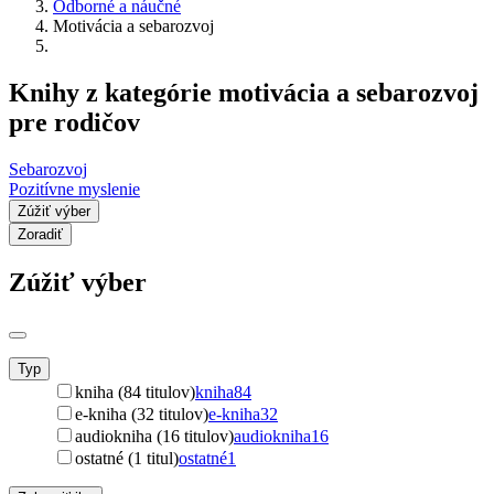
Odborné a náučné
Motivácia a sebarozvoj
Knihy z kategórie motivácia a sebarozvoj
pre rodičov
Sebarozvoj
Pozitívne myslenie
Zúžiť výber
Zoradiť
Zúžiť výber
Typ
kniha (84 titulov)
kniha
84
e-kniha (32 titulov)
e-kniha
32
audiokniha (16 titulov)
audiokniha
16
ostatné (1 titul)
ostatné
1