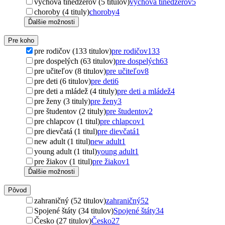
výchova tínedžerov (5 titulov)
výchova tínedžerov
5
choroby (4 tituly)
choroby
4
Ďalšie možnosti
Pre koho
pre rodičov (133 titulov)
pre rodičov
133
pre dospelých (63 titulov)
pre dospelých
63
pre učiteľov (8 titulov)
pre učiteľov
8
pre deti (6 titulov)
pre deti
6
pre deti a mládež (4 tituly)
pre deti a mládež
4
pre ženy (3 tituly)
pre ženy
3
pre študentov (2 tituly)
pre študentov
2
pre chlapcov (1 titul)
pre chlapcov
1
pre dievčatá (1 titul)
pre dievčatá
1
new adult (1 titul)
new adult
1
young adult (1 titul)
young adult
1
pre žiakov (1 titul)
pre žiakov
1
Ďalšie možnosti
Pôvod
zahraničný (52 titulov)
zahraničný
52
Spojené štáty (34 titulov)
Spojené štáty
34
Česko (27 titulov)
Česko
27