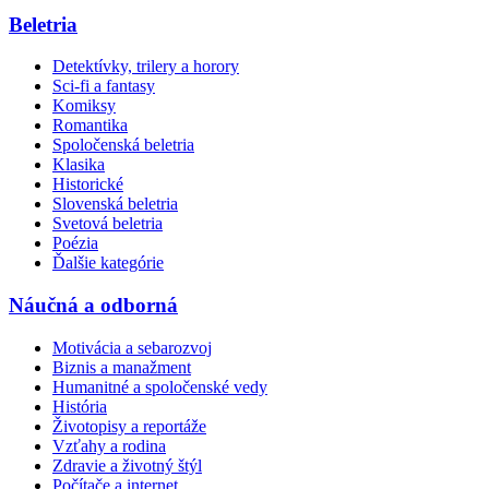
Beletria
Detektívky, trilery a horory
Sci-fi a fantasy
Komiksy
Romantika
Spoločenská beletria
Klasika
Historické
Slovenská beletria
Svetová beletria
Poézia
Ďalšie kategórie
Náučná a odborná
Motivácia a sebarozvoj
Biznis a manažment
Humanitné a spoločenské vedy
História
Životopisy a reportáže
Vzťahy a rodina
Zdravie a životný štýl
Počítače a internet