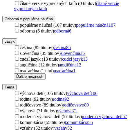
čítané verzie vypredaných kníh (0 titulov)
čítané verzie
vypredaných kníh
Odborná x populárne náučná
populárne náučná (107 titulov)
populárne náučná
107
odborná (6 titulov)
odborná
6
Jazyk
čeština (85 titulov)
čeština
85
slovenčina (35 titulov)
slovenčina
35
cudzí jazyk (13 titulov)
cudzí jazyk
13
angličtina (12 titulov)
angličtina
12
maďarčina (1 titul)
maďarčina
1
Ďalšie možnosti
Téma
výchova detí (106 titulov)
výchova detí
106
rodina (92 titulov)
rodina
92
rodičovstvo (89 titulov)
rodičovstvo
89
výchova (71 titulov)
výchova
71
moderná výchova detí (57 titulov)
moderná výchova detí
57
komunikácia (55 titulov)
komunikácia
55
vzťahy (52 titulov)
vzťahy
52