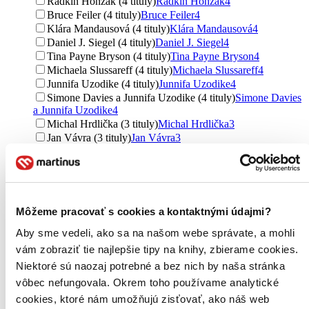
Radkin Honzák (4 tituly)
Radkin Honzák
4
Bruce Feiler (4 tituly)
Bruce Feiler
4
Klára Mandausová (4 tituly)
Klára Mandausová
4
Daniel J. Siegel (4 tituly)
Daniel J. Siegel
4
Tina Payne Bryson (4 tituly)
Tina Payne Bryson
4
Michaela Slussareff (4 tituly)
Michaela Slussareff
4
Junnifa Uzodike (4 tituly)
Junnifa Uzodike
4
Simone Davies a Junnifa Uzodike (4 tituly)
Simone Davies
a Junnifa Uzodike
4
Michal Hrdlička (3 tituly)
Michal Hrdlička
3
Jan Vávra (3 tituly)
Jan Vávra
3
Alena Vávrová (3 tituly)
Alena Vávrová
3
Agáta Pilátová (3 tituly)
Agáta Pilátová
3
Helena Zitková (3 tituly)
Helena Zitková
3
Blanka Holzäpfelová (3 tituly)
Blanka Holzäpfelová
3
Hana Vykoupilová (3 tituly)
Hana Vykoupilová
3
Môžeme pracovať s cookies a kontaktnými údajmi?
Petra Langová (3 tituly)
Petra Langová
3
Aby sme vedeli, ako sa na našom webe správate, a mohli
Ďalšie možnosti
vám zobraziť tie najlepšie tipy na knihy, zbierame cookies.
Vydavateľstvo
Niektoré sú naozaj potrebné a bez nich by naša stránka
Mladá fronta (16 titulov)
Mladá fronta
16
vôbec nefungovala. Okrem toho používame analytické
Ikar (11 titulov)
Ikar
11
cookies, ktoré nám umožňujú zisťovať, ako náš web
CPRESS (8 titulov)
CPRESS
8