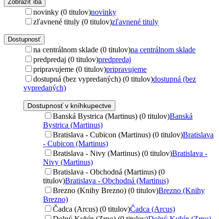
Zobraziť iba
novinky (0 titulov)
novinky
zľavnené tituly (0 titulov)
zľavnené tituly
Dostupnosť
na centrálnom sklade (0 titulov)
na centrálnom sklade
predpredaj (0 titulov)
predpredaj
pripravujeme (0 titulov)
pripravujeme
dostupná (bez vypredaných) (0 titulov)
dostupná (bez
vypredaných)
Dostupnosť v kníhkupectve
Banská Bystrica (Martinus) (0 titulov)
Banská
Bystrica (Martinus)
Bratislava - Cubicon (Martinus) (0 titulov)
Bratislava
- Cubicon (Martinus)
Bratislava - Nivy (Martinus) (0 titulov)
Bratislava -
Nivy (Martinus)
Bratislava - Obchodná (Martinus) (0
titulov)
Bratislava - Obchodná (Martinus)
Brezno (Knihy Brezno) (0 titulov)
Brezno (Knihy
Brezno)
Čadca (Arcus) (0 titulov)
Čadca (Arcus)
Dolný Kubín (Zrno) (0 titulov)
Dolný Kubín (Zrno)