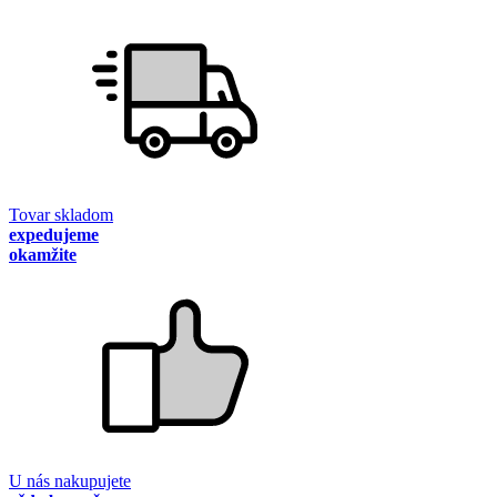
Tovar skladom
expedujeme
okamžite
U nás nakupujete