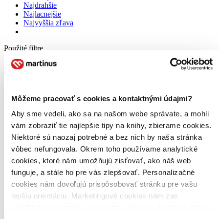
Najdrahšie
Najlacnejšie
Najvyššia zľava
Použité filtre
Zrušiť filtre
Vo formáte EPUB
S pôvodom Írsko
Môžeme pracovať s cookies a kontaktnými údajmi?
Aby sme vedeli, ako sa na našom webe správate, a mohli
vám zobraziť tie najlepšie tipy na knihy, zbierame cookies.
Niektoré sú naozaj potrebné a bez nich by naša stránka
vôbec nefungovala. Okrem toho používame analytické
cookies, ktoré nám umožňujú zisťovať, ako náš web
funguje, a stále ho pre vás zlepšovať. Personalizačné
cookies nám dovoľujú prispôsobovať stránku pre vašu
lepšiu orientáciu. Marketingové cookies nám zas
umožňujú zobrazenie relevantnej reklamy. Niektoré údaje