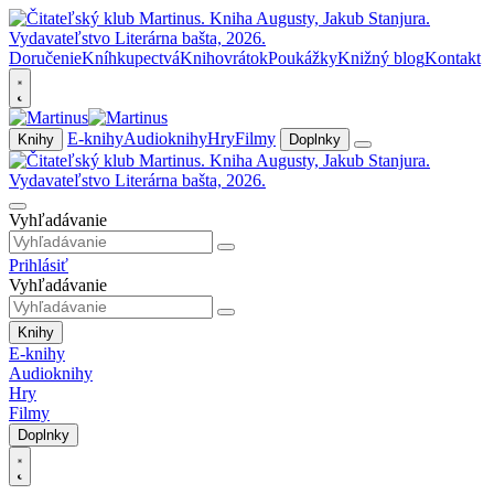
Doručenie
Kníhkupectvá
Knihovrátok
Poukážky
Knižný blog
Kontakt
E-knihy
Audioknihy
Hry
Filmy
Knihy
Doplnky
Vyhľadávanie
Prihlásiť
Vyhľadávanie
Knihy
E-knihy
Audioknihy
Hry
Filmy
Doplnky