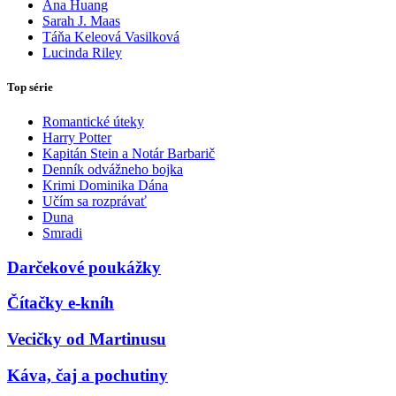
Ana Huang
Sarah J. Maas
Táňa Keleová Vasilková
Lucinda Riley
Top série
Romantické úteky
Harry Potter
Kapitán Stein a Notár Barbarič
Denník odvážneho bojka
Krimi Dominika Dána
Učím sa rozprávať
Duna
Smradi
Darčekové poukážky
Čítačky e-kníh
Vecičky od Martinusu
Káva, čaj a pochutiny