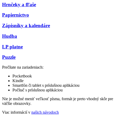
Hrnčeky a fľaše
Papiernictvo
Zápisníky a kalendáre
Hudba
LP platne
Puzzle
Prečítate na zariadeniach:
Pocketbook
Kindle
Smartfón či tablet s príslušnou aplikáciou
Počítač s príslušnou aplikáciou
Nie je možné meniť veľkosť písma, formát je preto vhodný skôr pre
väčšie obrazovky.
Viac informácií v
našich návodoch