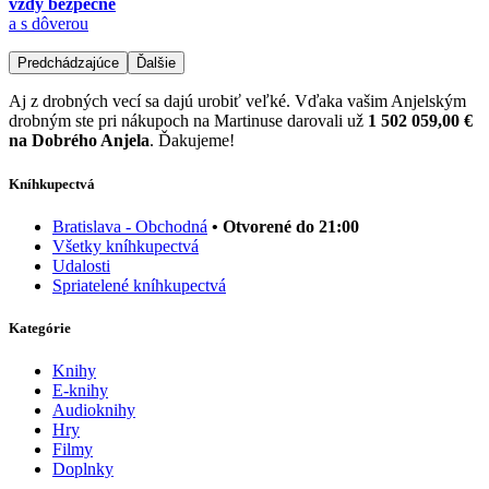
vždy bezpečne
a s dôverou
Predchádzajúce
Ďalšie
Aj z drobných vecí sa dajú urobiť veľké. Vďaka vašim Anjelským
drobným ste pri nákupoch na Martinuse darovali už
1 502 059,00 €
na Dobrého Anjela
. Ďakujeme!
Kníhkupectvá
Bratislava - Obchodná
• Otvorené do 21:00
Všetky kníhkupectvá
Udalosti
Spriatelené kníhkupectvá
Kategórie
Knihy
E-knihy
Audioknihy
Hry
Filmy
Doplnky