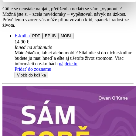
Cítíte se neustále napjatí, přetížení a nedaří se vám „vypnout“?
Možná jste si – zcela nevědomky – vypěstovali návyk na úzkost.
Právě tento vzorec vás může připravovat o klid, spánek i radost ze
života.
E-kniha
PDF
EPUB
MOBI
14,90 €
Ihneď na stiahnutie
Máte čítačku, tablet alebo mobil? Stiahnite si do nich e-knihu:
budete ju mať hneď a ešte aj ušetríte život stromom. Viac
informácii o e-knihách
nájdete tu
.
Pridať do zoznamu
Vložiť do košíka