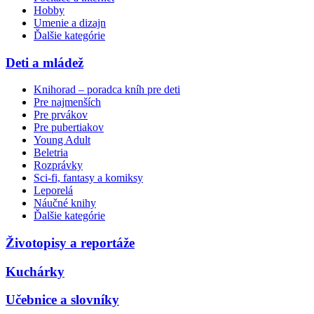
Hobby
Umenie a dizajn
Ďalšie kategórie
Deti a mládež
Knihorad – poradca kníh pre deti
Pre najmenších
Pre prvákov
Pre pubertiakov
Young Adult
Beletria
Rozprávky
Sci-fi, fantasy a komiksy
Leporelá
Náučné knihy
Ďalšie kategórie
Životopisy a reportáže
Kuchárky
Učebnice a slovníky