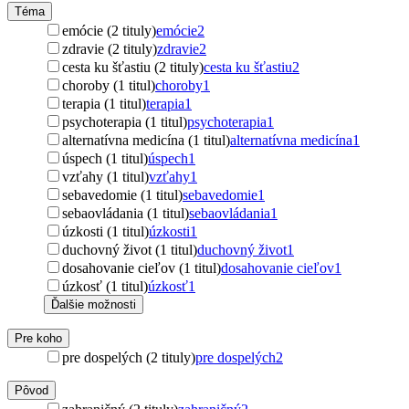
Téma
emócie (2 tituly)
emócie
2
zdravie (2 tituly)
zdravie
2
cesta ku šťastiu (2 tituly)
cesta ku šťastiu
2
choroby (1 titul)
choroby
1
terapia (1 titul)
terapia
1
psychoterapia (1 titul)
psychoterapia
1
alternatívna medicína (1 titul)
alternatívna medicína
1
úspech (1 titul)
úspech
1
vzťahy (1 titul)
vzťahy
1
sebavedomie (1 titul)
sebavedomie
1
sebaovládania (1 titul)
sebaovládania
1
úzkosti (1 titul)
úzkosti
1
duchovný život (1 titul)
duchovný život
1
dosahovanie cieľov (1 titul)
dosahovanie cieľov
1
úzkosť (1 titul)
úzkosť
1
Ďalšie možnosti
Pre koho
pre dospelých (2 tituly)
pre dospelých
2
Pôvod