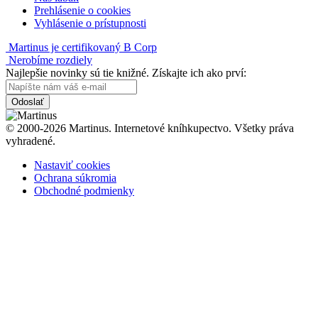
Prehlásenie o cookies
Vyhlásenie o prístupnosti
Martinus je certifikovaný B Corp
Nerobíme rozdiely
Najlepšie novinky sú tie knižné. Získajte ich ako prví:
Odoslať
© 2000-2026 Martinus. Internetové kníhkupectvo. Všetky práva
vyhradené.
Nastaviť cookies
Ochrana súkromia
Obchodné podmienky