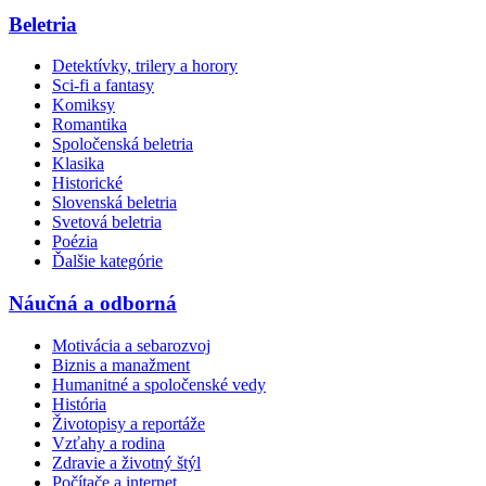
Beletria
Detektívky, trilery a horory
Sci-fi a fantasy
Komiksy
Romantika
Spoločenská beletria
Klasika
Historické
Slovenská beletria
Svetová beletria
Poézia
Ďalšie kategórie
Náučná a odborná
Motivácia a sebarozvoj
Biznis a manažment
Humanitné a spoločenské vedy
História
Životopisy a reportáže
Vzťahy a rodina
Zdravie a životný štýl
Počítače a internet