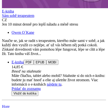
E-kniha
Sám sobě terapeutem
CZ
Jen 10 minut denně pro lepší náladu a méně stresu
Owen O´Kane
Naučte se, jak se radit s terapeutem, kterého máte sami v sobě, a jak
každý den využít co nejlépe, ať už vás během něj potká cokoli.
Získané dovednosti vám pomohou lépe fungovat, lépe se cítit a lépe
žít. Tato kniha váš život...
E-kniha
PDF
EPUB
MOBI
14,85 €
Ihneď na stiahnutie
Máte čítačku, tablet alebo mobil? Stiahnite si do nich e-knihu:
budete ju mať hneď a ešte aj ušetríte život stromom. Viac
informácii o e-knihách
nájdete tu
.
Pridať do zoznamu
Vložiť do košíka
Hore