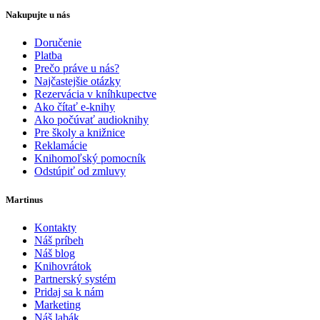
Nakupujte u nás
Doručenie
Platba
Prečo práve u nás?
Najčastejšie otázky
Rezervácia v kníhkupectve
Ako čítať e-knihy
Ako počúvať audioknihy
Pre školy a knižnice
Reklamácie
Knihomoľský pomocník
Odstúpiť od zmluvy
Martinus
Kontakty
Náš príbeh
Náš blog
Knihovrátok
Partnerský systém
Pridaj sa k nám
Marketing
Náš labák