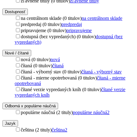
zľavnené tituly (0 titulov)
zľavnené tituly
Dostupnosť
na centrálnom sklade (0 titulov)
na centrálnom sklade
predpredaj (0 titulov)
predpredaj
pripravujeme (0 titulov)
pripravujeme
dostupná (bez vypredaných) (0 titulov)
dostupná (bez
vypredaných)
Nové / čítané
nová (0 titulov)
nová
čítaná (0 titulov)
čítaná
čítaná - výborný stav (0 titulov)
čítaná - výborný stav
čítaná - mierne opotrebovaná (0 titulov)
čítaná - mierne
opotrebovaná
čítané verzie vypredaných kníh (0 titulov)
čítané verzie
vypredaných kníh
Odborná x populárne náučná
populárne náučná (2 tituly)
populárne náučná
2
Jazyk
čeština (2 tituly)
čeština
2