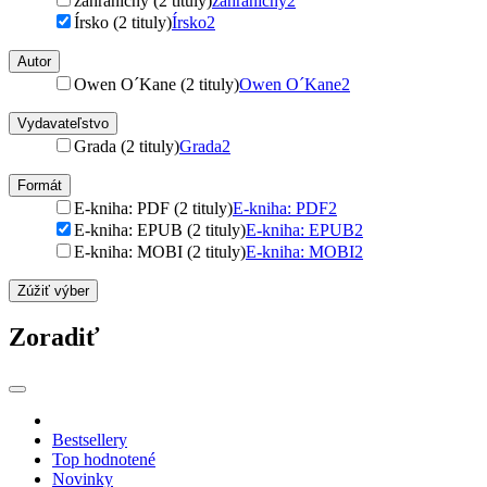
zahraničný (2 tituly)
zahraničný
2
Írsko (2 tituly)
Írsko
2
Autor
Owen O´Kane (2 tituly)
Owen O´Kane
2
Vydavateľstvo
Grada (2 tituly)
Grada
2
Formát
E-kniha: PDF (2 tituly)
E-kniha: PDF
2
E-kniha: EPUB (2 tituly)
E-kniha: EPUB
2
E-kniha: MOBI (2 tituly)
E-kniha: MOBI
2
Zúžiť výber
Zoradiť
Bestsellery
Top hodnotené
Novinky