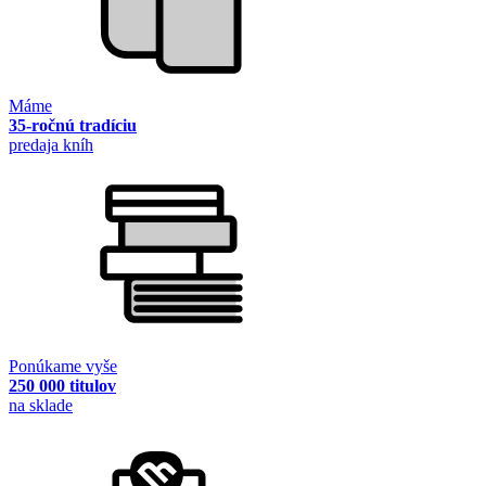
Máme
35-ročnú tradíciu
predaja kníh
Ponúkame vyše
250 000 titulov
na sklade