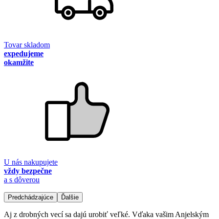
Tovar skladom
expedujeme
okamžite
U nás nakupujete
vždy bezpečne
a s dôverou
Predchádzajúce
Ďalšie
Aj z drobných vecí sa dajú urobiť veľké. Vďaka vašim Anjelským