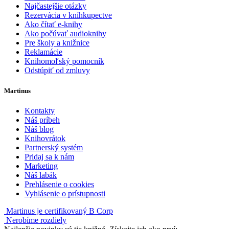
Najčastejšie otázky
Rezervácia v kníhkupectve
Ako čítať e-knihy
Ako počúvať audioknihy
Pre školy a knižnice
Reklamácie
Knihomoľský pomocník
Odstúpiť od zmluvy
Martinus
Kontakty
Náš príbeh
Náš blog
Knihovrátok
Partnerský systém
Pridaj sa k nám
Marketing
Náš labák
Prehlásenie o cookies
Vyhlásenie o prístupnosti
Martinus je certifikovaný B Corp
Nerobíme rozdiely