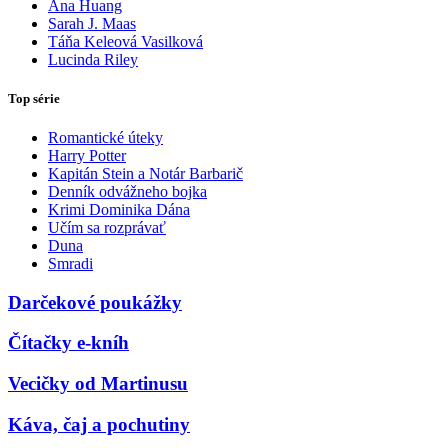
Ana Huang
Sarah J. Maas
Táňa Keleová Vasilková
Lucinda Riley
Top série
Romantické úteky
Harry Potter
Kapitán Stein a Notár Barbarič
Denník odvážneho bojka
Krimi Dominika Dána
Učím sa rozprávať
Duna
Smradi
Darčekové poukážky
Čítačky e-kníh
Vecičky od Martinusu
Káva, čaj a pochutiny