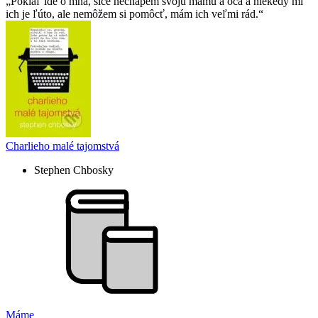
Pokiaľ ide o mňa, síce nechápem svoju mamu a oca a niekedy mi
ich je ľúto, ale nemôžem si pomôcť, mám ich veľmi rád.
Charlieho malé tajomstvá
Stephen Chbosky
Máme