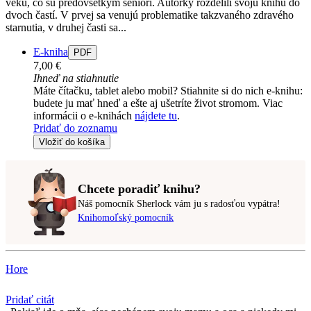
veku, čo sú predovšetkým seniori. Autorky rozdelili svoju knihu do
dvoch častí. V prvej sa venujú problematike takzvaného zdravého
starnutia, v druhej časti sa...
E-kniha
PDF
7,00 €
Ihneď na stiahnutie
Máte čítačku, tablet alebo mobil? Stiahnite si do nich e-knihu:
budete ju mať hneď a ešte aj ušetríte život stromom. Viac
informácii o e-knihách
nájdete tu
.
Pridať do zoznamu
Vložiť do košíka
Chcete poradiť knihu?
Náš pomocník Sherlock vám ju s radosťou vypátra!
Knihomoľský pomocník
Hore
Pridať citát