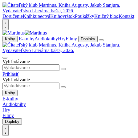
Doručenie
Kníhkupectvá
Knihovrátok
Poukážky
Knižný blog
Kontakt
E-knihy
Audioknihy
Hry
Filmy
Knihy
Doplnky
Vyhľadávanie
Prihlásiť
Vyhľadávanie
Knihy
E-knihy
Audioknihy
Hry
Filmy
Doplnky