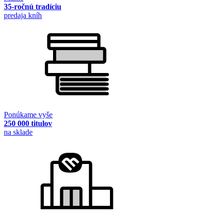
35-ročnú tradíciu
predaja kníh
Ponúkame vyše
250 000 titulov
na sklade