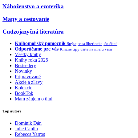
Náboženstvo a ezoterika
Mapy a cestovanie
Cudzojazyčná literatúra
Knihomoľský pomocník
Spýtajte sa Sherlocka, čo čítať
Odporúčame pre vás
Knižné tipy ušité na mieru vám
Všetky knihy
Knihy roka 2025
Bestsellery
Novinky
Pripravované
Akcie a zľavy
Kolekcie
BookTok
Mám záujem o titul
Top autori
Dominik Dán
Julie Caplin
Rebecca Yarros