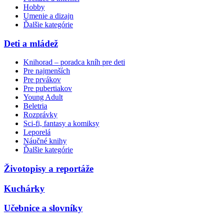
Hobby
Umenie a dizajn
Ďalšie kategórie
Deti a mládež
Knihorad – poradca kníh pre deti
Pre najmenších
Pre prvákov
Pre pubertiakov
Young Adult
Beletria
Rozprávky
Sci-fi, fantasy a komiksy
Leporelá
Náučné knihy
Ďalšie kategórie
Životopisy a reportáže
Kuchárky
Učebnice a slovníky