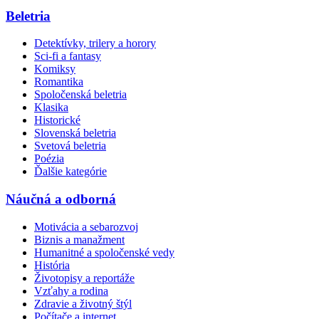
Beletria
Detektívky, trilery a horory
Sci-fi a fantasy
Komiksy
Romantika
Spoločenská beletria
Klasika
Historické
Slovenská beletria
Svetová beletria
Poézia
Ďalšie kategórie
Náučná a odborná
Motivácia a sebarozvoj
Biznis a manažment
Humanitné a spoločenské vedy
História
Životopisy a reportáže
Vzťahy a rodina
Zdravie a životný štýl
Počítače a internet