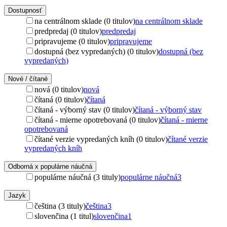
Dostupnosť
na centrálnom sklade (0 titulov)
na centrálnom sklade
predpredaj (0 titulov)
predpredaj
pripravujeme (0 titulov)
pripravujeme
dostupná (bez vypredaných) (0 titulov)
dostupná (bez
vypredaných)
Nové / čítané
nová (0 titulov)
nová
čítaná (0 titulov)
čítaná
čítaná - výborný stav (0 titulov)
čítaná - výborný stav
čítaná - mierne opotrebovaná (0 titulov)
čítaná - mierne
opotrebovaná
čítané verzie vypredaných kníh (0 titulov)
čítané verzie
vypredaných kníh
Odborná x populárne náučná
populárne náučná (3 tituly)
populárne náučná
3
Jazyk
čeština (3 tituly)
čeština
3
slovenčina (1 titul)
slovenčina
1