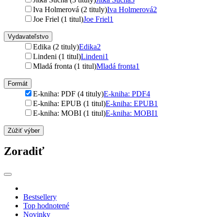
Iva Holmerová (2 tituly)
Iva Holmerová
2
Joe Friel (1 titul)
Joe Friel
1
Vydavateľstvo
Edika (2 tituly)
Edika
2
Lindeni (1 titul)
Lindeni
1
Mladá fronta (1 titul)
Mladá fronta
1
Formát
E-kniha: PDF (4 tituly)
E-kniha: PDF
4
E-kniha: EPUB (1 titul)
E-kniha: EPUB
1
E-kniha: MOBI (1 titul)
E-kniha: MOBI
1
Zúžiť výber
Zoradiť
Bestsellery
Top hodnotené
Novinky