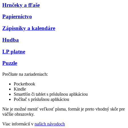
Hrnčeky a fľaše
Papiernictvo
Zápisníky a kalendáre
Hudba
LP platne
Puzzle
Prečítate na zariadeniach:
Pocketbook
Kindle
Smartfón či tablet s príslušnou aplikáciou
Počítač s príslušnou aplikáciou
Nie je možné meniť veľkosť písma, formát je preto vhodný skôr pre
väčšie obrazovky.
Viac informácií v
našich návodoch