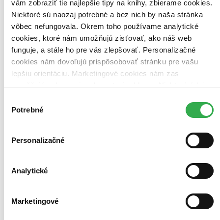
vám zobraziť tie najlepšie tipy na knihy, zbierame cookies.
Niektoré sú naozaj potrebné a bez nich by naša stránka
vôbec nefungovala. Okrem toho používame analytické
cookies, ktoré nám umožňujú zisťovať, ako náš web
funguje, a stále ho pre vás zlepšovať. Personalizačné
cookies nám dovoľujú prispôsobovať stránku pre vašu
lepšiu orientáciu. Marketingové cookies nám zas
umožňujú zobrazenie relevantnej reklamy. Niektoré údaje
zdieľame aj s tretími stranami. Veľmi by nám pomohlo,
Výber
keby sme mohli používať všetky tieto cookies. Ďakujeme!
Potrebné
súhlasu
Personalizačné
Analytické
Marketingové