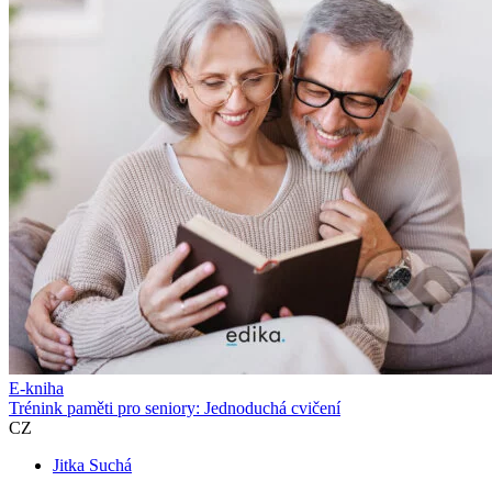
E-kniha
Trénink paměti pro seniory: Jednoduchá cvičení
CZ
Jitka Suchá