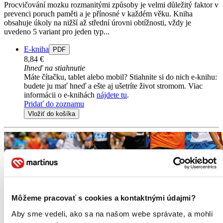
Procvičování mozku rozmanitými způsoby je velmi důležitý faktor v
prevenci poruch paměti a je přínosné v každém věku. Kniha
obsahuje úkoly na nižší až střední úrovni obtížnosti, vždy je
uvedeno 5 variant pro jeden typ...
E-kniha
PDF
8,84 €
Ihneď na stiahnutie
Máte čítačku, tablet alebo mobil? Stiahnite si do nich e-knihu:
budete ju mať hneď a ešte aj ušetríte život stromom. Viac
informácii o e-knihách
nájdete tu
.
Pridať do zoznamu
Vložiť do košíka
Môžeme pracovať s cookies a kontaktnými údajmi?
Aby sme vedeli, ako sa na našom webe správate, a mohli