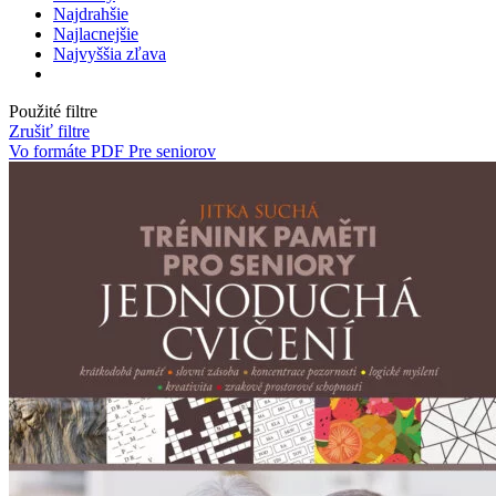
Najdrahšie
Najlacnejšie
Najvyššia zľava
Použité filtre
Zrušiť filtre
Vo formáte PDF
Pre seniorov