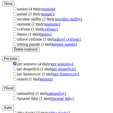
Téma
seniori (4 tituly)
seniori
4
pamäť (3 tituly)
pamäť
3
sociálne služby (2 tituly)
sociálne služby
2
starnutie (2 tituly)
starnutie
2
cvičenie (1 titul)
cvičenie
1
fitness (1 titul)
fitness
1
zdravé cvičenie (1 titul)
zdravé cvičenie
1
tréning pamäti (1 titul)
tréning pamäti
1
Ďalšie možnosti
Pre koho
pre seniorov (4 tituly)
pre seniorov
4
pre dospelých (1 titul)
pre dospelých
1
pre športovcov (1 titul)
pre športovcov
1
seniori (1 titul)
seniori
1
Pôvod
zahraničný (1 titul)
zahraničný
1
Spojené štáty (1 titul)
Spojené štáty
1
Autor
Jitka Suchá (3 tituly)
Jitka Suchá
3