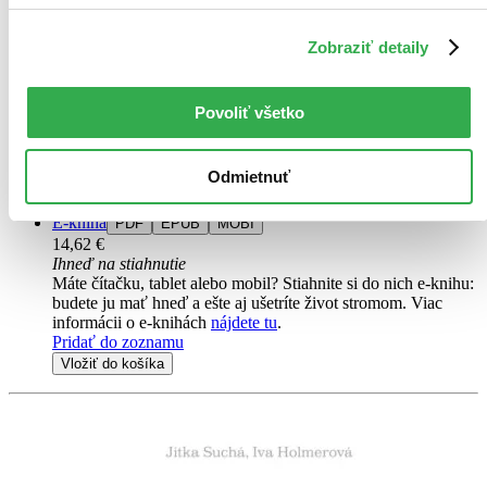
E-kniha
Rychlí a fit po 50
Zobraziť detaily
CZ
Joe Friel
Povoliť všetko
Kniha je určena všem, kdo chce vzdorovat stárnutí a zůstat rychlí i v
pozdějším věku. Slavný trenér vychází z nejnovějších výzkumů
stárnutí a sportovní výkonnosti a ukazuje, jak na to, abychom
Odmietnuť
podávali...
E-kniha
PDF
EPUB
MOBI
14,62 €
Ihneď na stiahnutie
Máte čítačku, tablet alebo mobil? Stiahnite si do nich e-knihu:
budete ju mať hneď a ešte aj ušetríte život stromom. Viac
informácii o e-knihách
nájdete tu
.
Pridať do zoznamu
Vložiť do košíka