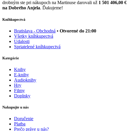
drobným ste pri nákupoch na Martinuse darovali už
1 501 406,00 €
na Dobrého Anjela
. Ďakujeme!
Kníhkupectvá
Bratislava - Obchodná
• Otvorené do 21:00
Všetky kníhkupectvá
Udalosti
Spriatelené kníhkupectvá
Kategórie
Knihy
E-knihy
Audioknihy
Hry
Filmy
Doplnky
Nakupujte u nás
Doručenie
Platba
Prečo práve u nás?