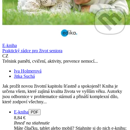
E-kniha
Praktický rádce pro život seniora
CZ
Trénink paměti, cvičení, aktivity, prevence nemocí...
Iva Holmerová
Jitka Suchá
Jak prožít novou životní kapitolu šťastně a spokojeně! Kniha je
určena všem, které zajímá kvalita života ve vyšším věku. Autorky
jsou odbornice v problematice stárnutí a přináší komplexní dílo,
které zodpoví všechny...
E-kniha
PDF
8,84 €
Ihneď na stiahnutie
Máte čítačku, tablet alebo mobil? Stiahnite si do nich e-knihu: