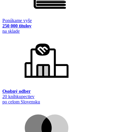
Ponúkame vyše
250 000 titulov
na sklade
Osobný odber
20 kníhkupectiev
po celom Slovensku