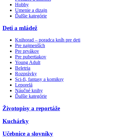
Hobby
Umenie a dizajn
Ďalšie kategórie
Deti a mládež
Knihorad – poradca kníh pre deti
Pre najmenších
Pre prvákov
Pre pubertiakov
Young Adult
Beletria
Rozprávky
Sci-fi, fantasy a komiksy
Leporelá
Náučné knihy
Ďalšie kategórie
Životopisy a reportáže
Kuchárky
Učebnice a slovníky