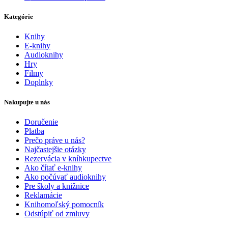
Kategórie
Knihy
E-knihy
Audioknihy
Hry
Filmy
Doplnky
Nakupujte u nás
Doručenie
Platba
Prečo práve u nás?
Najčastejšie otázky
Rezervácia v kníhkupectve
Ako čítať e-knihy
Ako počúvať audioknihy
Pre školy a knižnice
Reklamácie
Knihomoľský pomocník
Odstúpiť od zmluvy