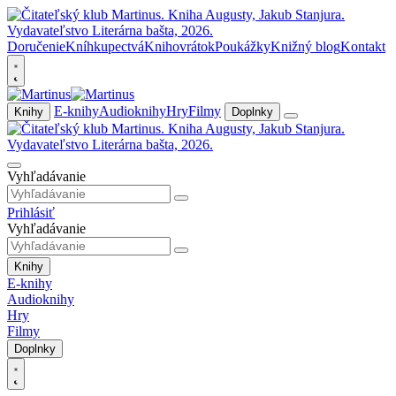
Doručenie
Kníhkupectvá
Knihovrátok
Poukážky
Knižný blog
Kontakt
E-knihy
Audioknihy
Hry
Filmy
Knihy
Doplnky
Vyhľadávanie
Prihlásiť
Vyhľadávanie
Knihy
E-knihy
Audioknihy
Hry
Filmy
Doplnky