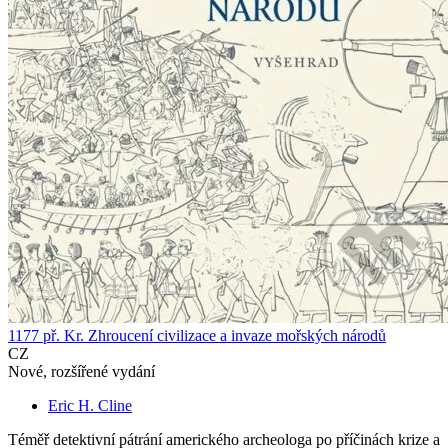
1177 př. Kr. Zhroucení civilizace a invaze mořských národů
CZ
Nové, rozšířené vydání
Eric H. Cline
Téměř detektivní pátrání amerického archeologa po příčinách krize a