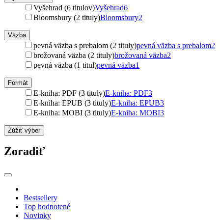
Vyšehrad (6 titulov)
Vyšehrad
6
Bloomsbury (2 tituly)
Bloomsbury
2
Väzba
pevná väzba s prebalom (2 tituly)
pevná väzba s prebalom
2
brožovaná väzba (2 tituly)
brožovaná väzba
2
pevná väzba (1 titul)
pevná väzba
1
Formát
E-kniha: PDF (3 tituly)
E-kniha: PDF
3
E-kniha: EPUB (3 tituly)
E-kniha: EPUB
3
E-kniha: MOBI (3 tituly)
E-kniha: MOBI
3
Zúžiť výber
Zoradiť
Bestsellery
Top hodnotené
Novinky