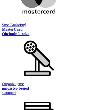
Sme 7-násobný
MasterCard
Obchodník roka
Organizujeme
množstvo besied
s autormi