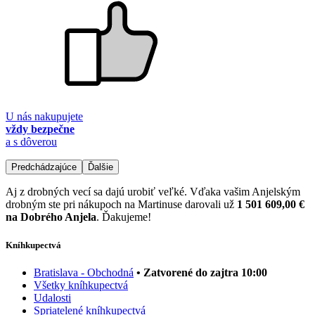
U nás nakupujete
vždy bezpečne
a s dôverou
Predchádzajúce
Ďalšie
Aj z drobných vecí sa dajú urobiť veľké. Vďaka vašim Anjelským
drobným ste pri nákupoch na Martinuse darovali už
1 501 609,00 €
na Dobrého Anjela
. Ďakujeme!
Kníhkupectvá
Bratislava - Obchodná
• Zatvorené do zajtra 10:00
Všetky kníhkupectvá
Udalosti
Spriatelené kníhkupectvá