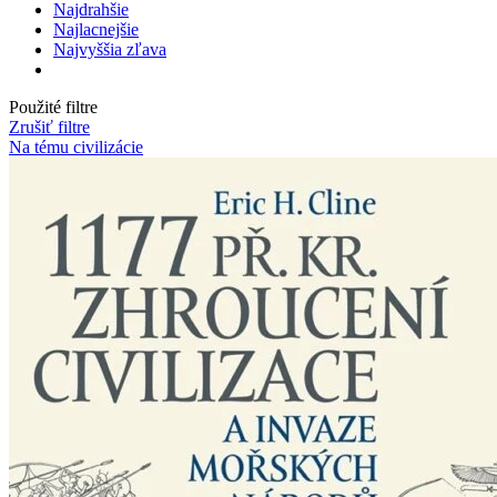
Najdrahšie
Najlacnejšie
Najvyššia zľava
Použité filtre
Zrušiť filtre
Na tému civilizácie