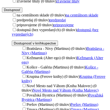
zľavnené tituly (0 titulov)
zľavnené tituly
Dostupnosť
na centrálnom sklade (0 titulov)
na centrálnom sklade
predpredaj (0 titulov)
predpredaj
pripravujeme (0 titulov)
pripravujeme
dostupná (bez vypredaných) (0 titulov)
dostupná (bez
vypredaných)
Dostupnosť v kníhkupectve
Bratislava - Nivy (Martinus) (0 titulov)
Bratislava -
Nivy (Martinus)
Kežmarok (Alter ego) (0 titulov)
Kežmarok (Alter
ego)
Košice - Galéria (Martinus) (0 titulov)
Košice -
Galéria (Martinus)
Krupina (Ferove knihy) (0 titulov)
Krupina (Ferove
knihy)
Nové Mesto nad Váhom (Kniha Malovec) (0
titulov)
Nové Mesto nad Váhom (Kniha Malovec)
Považská Bystrica (Martinus) (0 titulov)
Považská
Bystrica (Martinus)
Prešov (Martinus) (0 titulov)
Prešov (Martinus)
Trnava (Martinus) (0 titulov)
Trnava (Martinus)