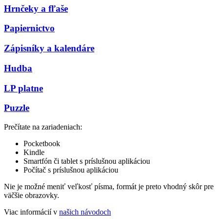
Hrnčeky a fľaše
Papiernictvo
Zápisníky a kalendáre
Hudba
LP platne
Puzzle
Prečítate na zariadeniach:
Pocketbook
Kindle
Smartfón či tablet s príslušnou aplikáciou
Počítač s príslušnou aplikáciou
Nie je možné meniť veľkosť písma, formát je preto vhodný skôr pre
väčšie obrazovky.
Viac informácií v
našich návodoch