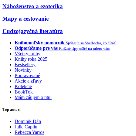
Náboženstvo a ezoterika
Mapy a cestovanie
Cudzojazyčná literatúra
Knihomoľský pomocník
Spýtajte sa Sherlocka, čo čítať
Odporúčame pre vás
Knižné tipy ušité na mieru vám
Všetky knihy
Knihy roka 2025
Bestsellery
Novinky
Pripravované
Akcie a zľavy
Kolekcie
BookTok
Mám záujem o titul
Top autori
Dominik Dán
Julie Caplin
Rebecca Yarros