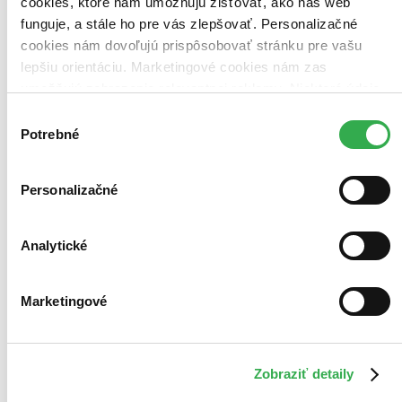
cookies, ktoré nám umožňujú zisťovať, ako náš web
funguje, a stále ho pre vás zlepšovať. Personalizačné
cookies nám dovoľujú prispôsobovať stránku pre vašu
lepšiu orientáciu. Marketingové cookies nám zas
umožňujú zobrazenie relevantnej reklamy. Niektoré údaje
zdieľame aj s tretími stranami. Veľmi by nám pomohlo,
Výber
keby sme mohli používať všetky tieto cookies. Ďakujeme!
Potrebné
súhlasu
Personalizačné
Analytické
Marketingové
Zobraziť detaily