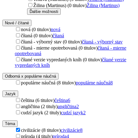
Žilina (Martinus) (0 titulov)
Žilina (Martinus)
Ďalšie možnosti
Nové / čítané
nová (0 titulov)
nová
čítaná (0 titulov)
čítaná
čítaná - výborný stav (0 titulov)
čítaná - výborný stav
čítaná - mierne opotrebovaná (0 titulov)
čítaná - mierne
opotrebovaná
čítané verzie vypredaných kníh (0 titulov)
čítané verzie
vypredaných kníh
Odborná x populárne náučná
populárne náučná (8 titulov)
populárne náučná
8
Jazyk
čeština (6 titulov)
čeština
6
angličtina (2 tituly)
angličtina
2
cudzí jazyk (2 tituly)
cudzí jazyk
2
Téma
civilizácie (8 titulov)
civilizácie
8
príroda (4 tituly)
príroda
4