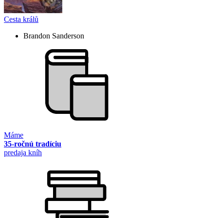
Cesta králů
Brandon Sanderson
Máme
35-ročnú tradíciu
predaja kníh