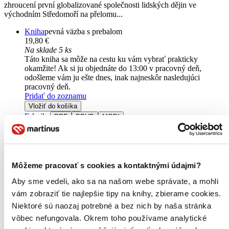
zhroucení první globalizované společnosti lidských dějin ve
východním Středomoří na přelomu...
Kniha
pevná väzba s prebalom
19,80 €
Na sklade 5 ks
Táto kniha sa môže na cestu ku vám vybrať prakticky
okamžite! Ak si ju objednáte do 13:00 v pracovný deň,
odošleme vám ju ešte dnes, inak najneskôr nasledujúci
pracovný deň.
Pridať do zoznamu
Vložiť do košíka
E-kniha
PDF
EPUB
MOBI
14,62 €
Ihneď na stiahnutie
Máte čítačku, tablet alebo mobil? Stiahnite si do nich e-knihu:
budete ju mať hneď a ešte aj ušetríte život stromom. Viac
informácii o e-knihách
nájdete tu
.
Môžeme pracovať s cookies a kontaktnými údajmi?
Pridať do zoznamu
Aby sme vedeli, ako sa na našom webe správate, a mohli
Vložiť do košíka
vám zobraziť tie najlepšie tipy na knihy, zbierame cookies.
Niektoré sú naozaj potrebné a bez nich by naša stránka
vôbec nefungovala. Okrem toho používame analytické