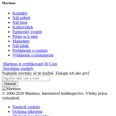
Martinus
Kontakty
Náš príbeh
Náš blog
Knihovrátok
Partnerský systém
Pridaj sa k nám
Marketing
Náš labák
Prehlásenie o cookies
Vyhlásenie o prístupnosti
Martinus je certifikovaný B Corp
Nerobíme rozdiely
Najlepšie novinky sú tie knižné. Získajte ich ako prví:
Odoslať
© 2000-2026 Martinus. Internetové kníhkupectvo. Všetky práva
vyhradené.
Nastaviť cookies
Ochrana súkromia