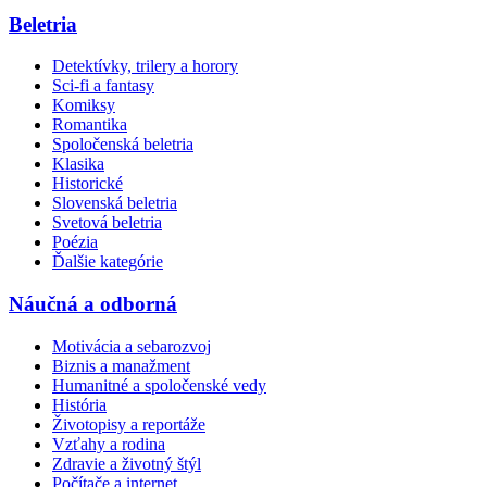
Beletria
Detektívky, trilery a horory
Sci-fi a fantasy
Komiksy
Romantika
Spoločenská beletria
Klasika
Historické
Slovenská beletria
Svetová beletria
Poézia
Ďalšie kategórie
Náučná a odborná
Motivácia a sebarozvoj
Biznis a manažment
Humanitné a spoločenské vedy
História
Životopisy a reportáže
Vzťahy a rodina
Zdravie a životný štýl
Počítače a internet