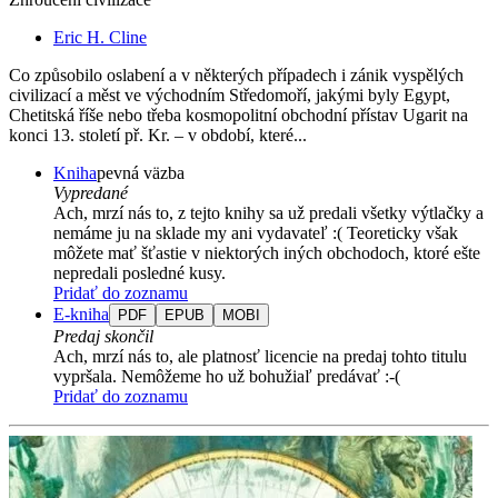
Eric H. Cline
Co způsobilo oslabení a v některých případech i zánik vyspělých
civilizací a měst ve východním Středomoří, jakými byly Egypt,
Chetitská říše nebo třeba kosmopolitní obchodní přístav Ugarit na
konci 13. století př. Kr. – v období, které...
Kniha
pevná väzba
Vypredané
Ach, mrzí nás to, z tejto knihy sa už predali všetky výtlačky a
nemáme ju na sklade my ani vydavateľ :( Teoreticky však
môžete mať šťastie v niektorých iných obchodoch, ktoré ešte
nepredali posledné kusy.
Pridať do zoznamu
E-kniha
PDF
EPUB
MOBI
Predaj skončil
Ach, mrzí nás to, ale platnosť licencie na predaj tohto titulu
vypršala. Nemôžeme ho už bohužiaľ predávať :-(
Pridať do zoznamu