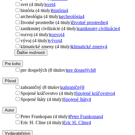
svet (4 tituly)
svet
4
história (4 tituly)
história
4
archeológia (4 tituly)
archeológia
4
životné prostredie (4 tituly)
životné prostredie
4
zaniknutej civilizácie (4 tituly)
zaniknutej civilizácie
4
rozvoj (4 tituly)
rozvoj
4
vývoj (4 tituly)
vývoj
4
klimatické zmeny (4 tituly)
klimatické zmeny
4
Ďalšie možnosti
Pre koho
pre dospelých (8 titulov)
pre dospelých
8
Pôvod
zahraničný (8 titulov)
zahraničný
8
Spojené kráľovstvo (4 tituly)
Spojené kráľovstvo
4
Spojené štáty (4 tituly)
Spojené štáty
4
Autor
Peter Frankopan (4 tituly)
Peter Frankopan
4
Eric H. Cline (4 tituly)
Eric H. Cline
4
Vydavateľstvo