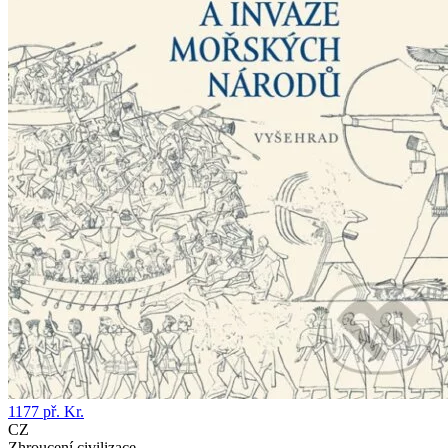
1177 př. Kr.
CZ
Zhroucení civilizace