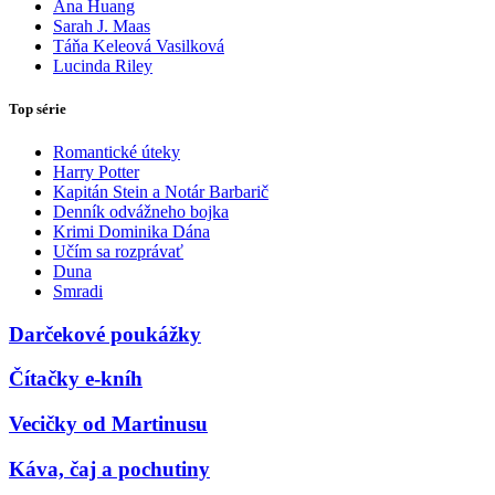
Ana Huang
Sarah J. Maas
Táňa Keleová Vasilková
Lucinda Riley
Top série
Romantické úteky
Harry Potter
Kapitán Stein a Notár Barbarič
Denník odvážneho bojka
Krimi Dominika Dána
Učím sa rozprávať
Duna
Smradi
Darčekové poukážky
Čítačky e-kníh
Vecičky od Martinusu
Káva, čaj a pochutiny