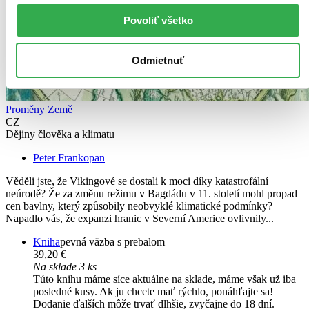
Povoliť všetko
Odmietnuť
Proměny Země
CZ
Dějiny člověka a klimatu
Peter Frankopan
Věděli jste, že Vikingové se dostali k moci díky katastrofální
neúrodě? Že za změnu režimu v Bagdádu v 11. století mohl propad
cen bavlny, který způsobily neobvyklé klimatické podmínky?
Napadlo vás, že expanzi hranic v Severní Americe ovlivnily...
Kniha
pevná väzba s prebalom
39,20 €
Na sklade 3 ks
Túto knihu máme síce aktuálne na sklade, máme však už iba
posledné kusy. Ak ju chcete mať rýchlo, ponáhľajte sa!
Dodanie ďalších môže trvať dlhšie, zvyčajne do 18 dní.