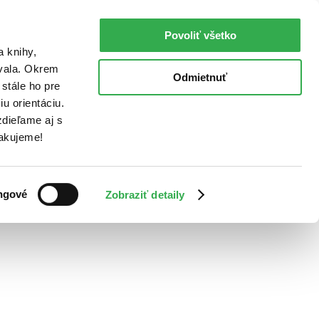
Povoliť všetko
a knihy,
ovala. Okrem
Odmietnuť
stále ho pre
u orientáciu.
dieľame aj s
Ďakujeme!
ngové
Zobraziť detaily