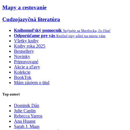
Mapy a cestovanie
Cudzojazyčná literatúra
Knihomoľský pomocník
Spýtajte sa Sherlocka, čo čítať
Odporúčame pre vás
Knižné tipy ušité na mieru vám
Všetky knihy
Knihy roka 2025
Bestsellery
Novinky
Pripravované
Akcie a zľavy
Kolekcie
BookTok
Mám záujem o titul
Top autori
Dominik Dán
Julie Caplin
Rebecca Yarros
Ana Huang
Sarah J. Maas