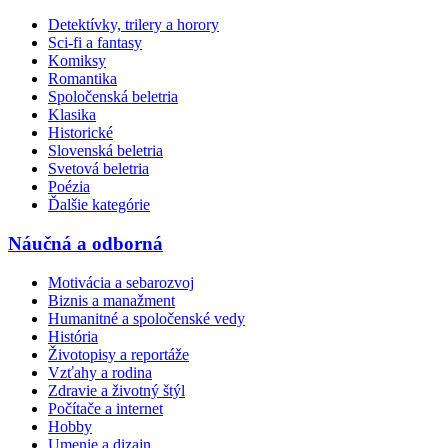
Detektívky, trilery a horory
Sci-fi a fantasy
Komiksy
Romantika
Spoločenská beletria
Klasika
Historické
Slovenská beletria
Svetová beletria
Poézia
Ďalšie kategórie
Náučná a odborná
Motivácia a sebarozvoj
Biznis a manažment
Humanitné a spoločenské vedy
História
Životopisy a reportáže
Vzťahy a rodina
Zdravie a životný štýl
Počítače a internet
Hobby
Umenie a dizajn