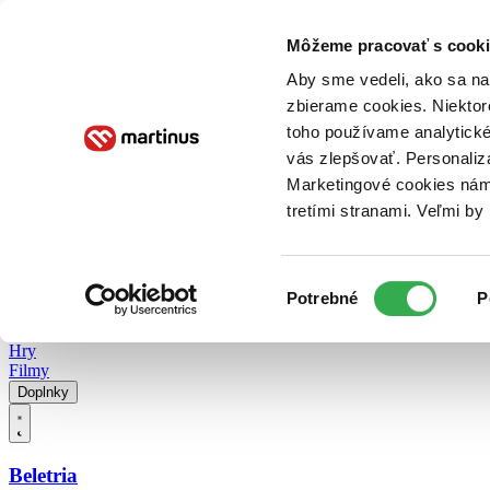
Doručenie
Kníhkupectvá
Knihovrátok
Poukážky
Knižný blog
Kontakt
Môžeme pracovať s cooki
Aby sme vedeli, ako sa na 
zbierame cookies. Niektor
E-knihy
Audioknihy
Hry
Filmy
Knihy
Doplnky
toho používame analytické
vás zlepšovať. Personaliz
Vyhľadávanie
Marketingové cookies nám 
tretími stranami. Veľmi b
Prihlásiť
Vyhľadávanie
Výber
Knihy
Potrebné
P
súhlasu
E-knihy
Audioknihy
Hry
Filmy
Doplnky
Beletria