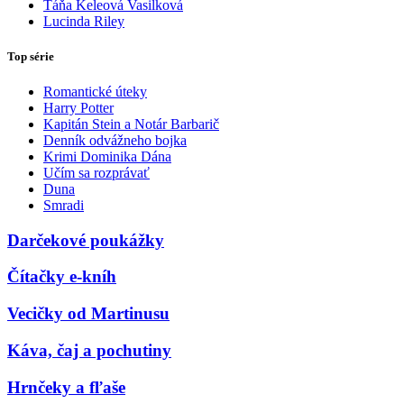
Táňa Keleová Vasilková
Lucinda Riley
Top série
Romantické úteky
Harry Potter
Kapitán Stein a Notár Barbarič
Denník odvážneho bojka
Krimi Dominika Dána
Učím sa rozprávať
Duna
Smradi
Darčekové poukážky
Čítačky e-kníh
Vecičky od Martinusu
Káva, čaj a pochutiny
Hrnčeky a fľaše