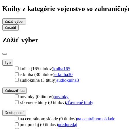
Knihy z kategórie vojenstvo so zahranič
Zúžiť výber
Zoradiť
Zúžiť výber
Typ
kniha (165 titulov)
kniha
165
e-kniha (30 titulov)
e-kniha
30
audiokniha (3 tituly)
audiokniha
3
Zobraziť iba
novinky (0 titulov)
novinky
zľavnené tituly (0 titulov)
zľavnené tituly
Dostupnosť
na centrálnom sklade (0 titulov)
na centrálnom sklade
predpredaj (0 titulov)
predpredaj