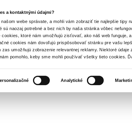
es a kontaktnými údajmi?
našom webe správate, a mohli vám zobraziť tie najlepšie tipy n
é sú naozaj potrebné a bez nich by naša stránka vôbec nefung
 cookies, ktoré nám umožňujú zisťovať, ako náš web funguje, a 
ačné cookies nám dovoľujú prispôsobovať stránku pre vašu lepši
zas umožňujú zobrazenie relevantnej reklamy. Niektoré údaje z
y nám pomohlo, keby sme mohli používať všetky tieto cookies. 
ersonalizačné
Analytické
Marketi