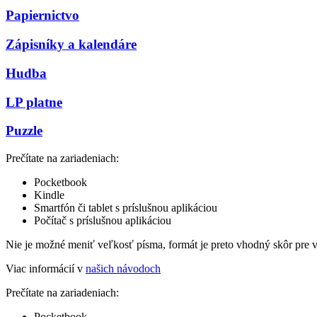
Papiernictvo
Zápisníky a kalendáre
Hudba
LP platne
Puzzle
Prečítate na zariadeniach:
Pocketbook
Kindle
Smartfón či tablet s príslušnou aplikáciou
Počítač s príslušnou aplikáciou
Nie je možné meniť veľkosť písma, formát je preto vhodný skôr pre 
Viac informácií v
našich návodoch
Prečítate na zariadeniach:
Pocketbook