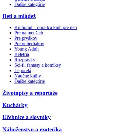
Ďalšie kategórie
Deti a mládež
Knihorad – poradca kníh pre deti
Pre najmenších
Pre prvákov
Pre pubertiakov
Young Adult
Beletria
Rozprávky
Sci-fi, fantasy a komiksy
Leporelá
Náučné knihy
Ďalšie kategórie
Životopisy a reportáže
Kuchárky
Učebnice a slovníky
Náboženstvo a ezoterika