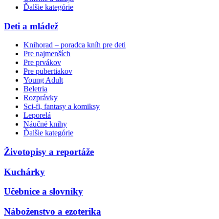
Ďalšie kategórie
Deti a mládež
Knihorad – poradca kníh pre deti
Pre najmenších
Pre prvákov
Pre pubertiakov
Young Adult
Beletria
Rozprávky
Sci-fi, fantasy a komiksy
Leporelá
Náučné knihy
Ďalšie kategórie
Životopisy a reportáže
Kuchárky
Učebnice a slovníky
Náboženstvo a ezoterika