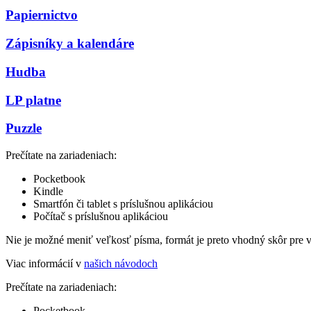
Papiernictvo
Zápisníky a kalendáre
Hudba
LP platne
Puzzle
Prečítate na zariadeniach:
Pocketbook
Kindle
Smartfón či tablet s príslušnou aplikáciou
Počítač s príslušnou aplikáciou
Nie je možné meniť veľkosť písma, formát je preto vhodný skôr pre 
Viac informácií v
našich návodoch
Prečítate na zariadeniach:
Pocketbook