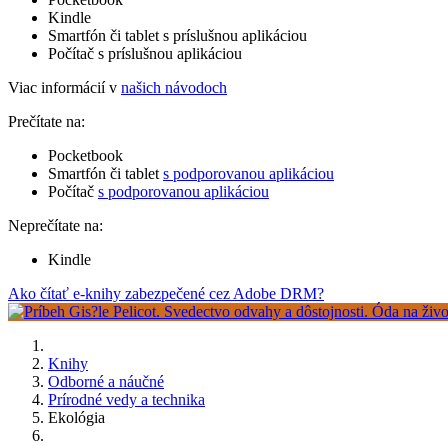
Kindle
Smartfón či tablet s príslušnou aplikáciou
Počítač s príslušnou aplikáciou
Viac informácií v
našich návodoch
Prečítate na:
Pocketbook
Smartfón či tablet
s podporovanou aplikáciou
Počítač
s podporovanou aplikáciou
Neprečítate na:
Kindle
Ako čítať e-knihy zabezpečené cez Adobe DRM?
Knihy
Odborné a náučné
Prírodné vedy a technika
Ekológia