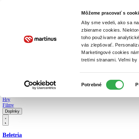
Doručenie
Kníhkupectvá
Knihovrátok
Poukážky
Knižný blog
Kontakt
Môžeme pracovať s cooki
Aby sme vedeli, ako sa na 
zbierame cookies. Niektor
E-knihy
Audioknihy
Hry
Filmy
Knihy
Doplnky
toho používame analytické
vás zlepšovať. Personaliz
Vyhľadávanie
Marketingové cookies nám 
tretími stranami. Veľmi b
Prihlásiť
Vyhľadávanie
Výber
Knihy
Potrebné
P
súhlasu
E-knihy
Audioknihy
Hry
Filmy
Doplnky
Beletria