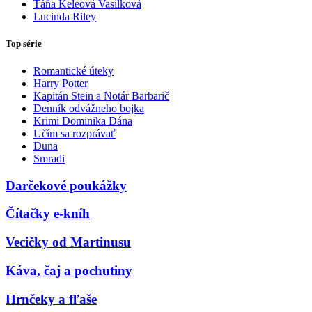
Táňa Keleová Vasilková
Lucinda Riley
Top série
Romantické úteky
Harry Potter
Kapitán Stein a Notár Barbarič
Denník odvážneho bojka
Krimi Dominika Dána
Učím sa rozprávať
Duna
Smradi
Darčekové poukážky
Čítačky e-kníh
Vecičky od Martinusu
Káva, čaj a pochutiny
Hrnčeky a fľaše