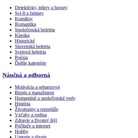
Detektívky, trilery a horory
Sci-fi a fantasy
Komiksy
Romantika
Spoločenská beletria
Klasika
Historické
Slovenská beletria
Svetová beletria
Poézia
Ďalšie kategórie
Náučná a odborná
Motivácia a sebarozvoj
Biznis a manažment
Humanitné a spoločenské vedy
História
Životopisy a reportáže
Vzťahy a rodina
Zdravie a životný štýl
Počítače a internet
Hobby
Umenie a dizajn