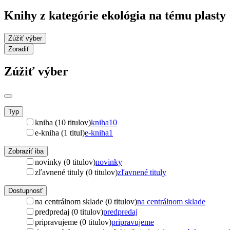
Knihy z kategórie ekológia na tému plasty
Zúžiť výber
Zoradiť
Zúžiť výber
Typ
kniha (10 titulov)
kniha
10
e-kniha (1 titul)
e-kniha
1
Zobraziť iba
novinky (0 titulov)
novinky
zľavnené tituly (0 titulov)
zľavnené tituly
Dostupnosť
na centrálnom sklade (0 titulov)
na centrálnom sklade
predpredaj (0 titulov)
predpredaj
pripravujeme (0 titulov)
pripravujeme