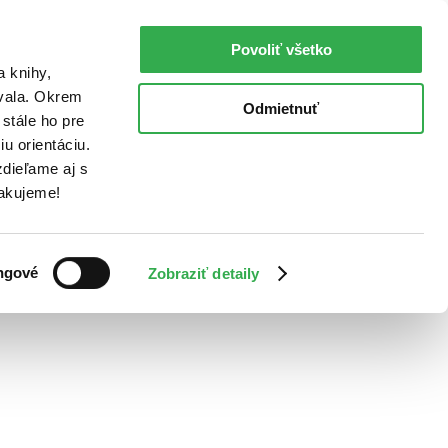
Povoliť všetko
a knihy,
ovala. Okrem
Odmietnuť
stále ho pre
u orientáciu.
dieľame aj s
Ďakujeme!
ngové
Zobraziť detaily