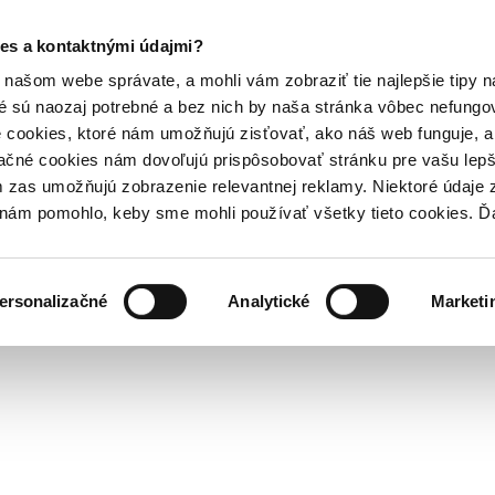
es a kontaktnými údajmi?
našom webe správate, a mohli vám zobraziť tie najlepšie tipy n
é sú naozaj potrebné a bez nich by naša stránka vôbec nefung
 cookies, ktoré nám umožňujú zisťovať, ako náš web funguje, a 
ačné cookies nám dovoľujú prispôsobovať stránku pre vašu lepši
zas umožňujú zobrazenie relevantnej reklamy. Niektoré údaje z
y nám pomohlo, keby sme mohli používať všetky tieto cookies. 
ersonalizačné
Analytické
Marketi