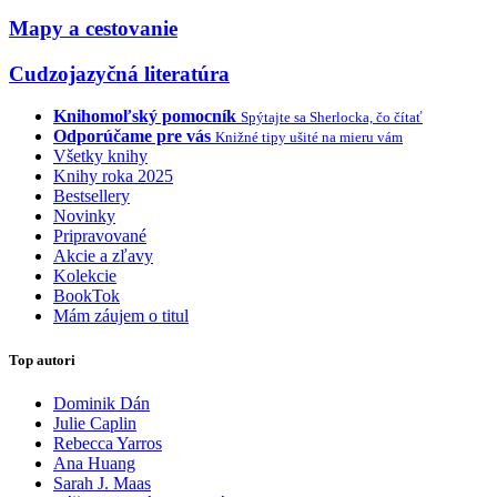
Mapy a cestovanie
Cudzojazyčná literatúra
Knihomoľský pomocník
Spýtajte sa Sherlocka, čo čítať
Odporúčame pre vás
Knižné tipy ušité na mieru vám
Všetky knihy
Knihy roka 2025
Bestsellery
Novinky
Pripravované
Akcie a zľavy
Kolekcie
BookTok
Mám záujem o titul
Top autori
Dominik Dán
Julie Caplin
Rebecca Yarros
Ana Huang
Sarah J. Maas