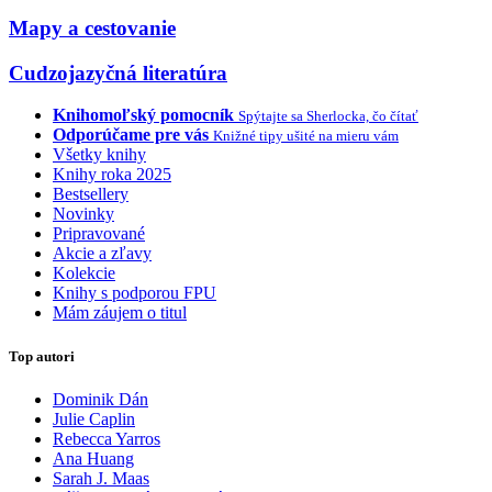
Mapy a cestovanie
Cudzojazyčná literatúra
Knihomoľský pomocník
Spýtajte sa Sherlocka, čo čítať
Odporúčame pre vás
Knižné tipy ušité na mieru vám
Všetky knihy
Knihy roka 2025
Bestsellery
Novinky
Pripravované
Akcie a zľavy
Kolekcie
Knihy s podporou FPU
Mám záujem o titul
Top autori
Dominik Dán
Julie Caplin
Rebecca Yarros
Ana Huang
Sarah J. Maas