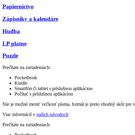
Papiernictvo
Zápisníky a kalendáre
Hudba
LP platne
Puzzle
Prečítate na zariadeniach:
Pocketbook
Kindle
Smartfón či tablet s príslušnou aplikáciou
Počítač s príslušnou aplikáciou
Nie je možné meniť veľkosť písma, formát je preto vhodný skôr pre 
Viac informácií v
našich návodoch
Prečítate na zariadeniach:
Pocketbook