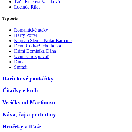
Táňa Keleová Vasilková
Lucinda Riley
Top série
Romantické úteky
Harry Potter
Kapitán Stein a Notár Barbarič
Denník odvážneho bojka
Krimi Dominika Dána
Učím sa rozprávať
Duna
Smradi
Darčekové poukážky
Čítačky e-kníh
Vecičky od Martinusu
Káva, čaj a pochutiny
Hrnčeky a fľaše