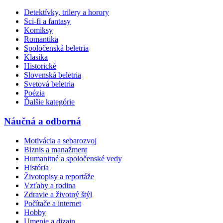
Detektívky, trilery a horory
Sci-fi a fantasy
Komiksy
Romantika
Spoločenská beletria
Klasika
Historické
Slovenská beletria
Svetová beletria
Poézia
Ďalšie kategórie
Náučná a odborná
Motivácia a sebarozvoj
Biznis a manažment
Humanitné a spoločenské vedy
História
Životopisy a reportáže
Vzťahy a rodina
Zdravie a životný štýl
Počítače a internet
Hobby
Umenie a dizajn