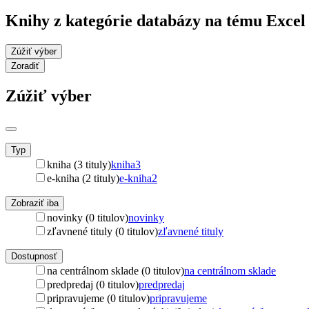
Knihy z kategórie databázy na tému Excel
Zúžiť výber
Zoradiť
Zúžiť výber
Typ
kniha (3 tituly)
kniha
3
e-kniha (2 tituly)
e-kniha
2
Zobraziť iba
novinky (0 titulov)
novinky
zľavnené tituly (0 titulov)
zľavnené tituly
Dostupnosť
na centrálnom sklade (0 titulov)
na centrálnom sklade
predpredaj (0 titulov)
predpredaj
pripravujeme (0 titulov)
pripravujeme