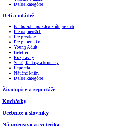
Ďalšie kategórie
Deti a mládež
Knihorad – poradca kníh pre deti
Pre najmenších
Pre prvákov
Pre pubertiakov
Young Adult
Beletria
Rozprávky
Sci-fi, fantasy a komiksy
Leporelá
Náučné knihy
Ďalšie kategórie
Životopisy a reportáže
Kuchárky
Učebnice a slovníky
Náboženstvo a ezoterika