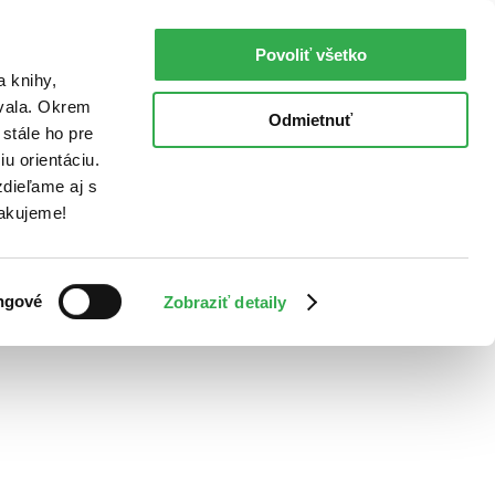
Povoliť všetko
a knihy,
ovala. Okrem
Odmietnuť
stále ho pre
u orientáciu.
dieľame aj s
Ďakujeme!
ngové
Zobraziť detaily