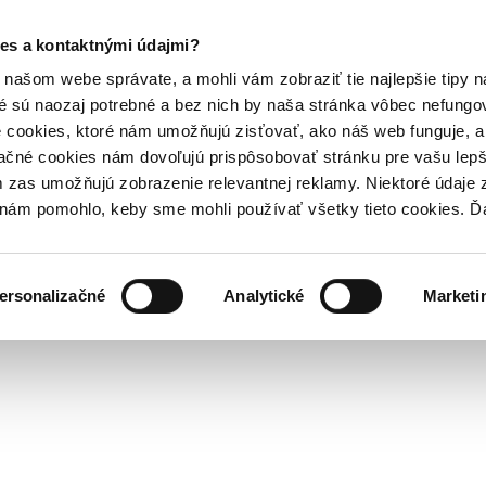
es a kontaktnými údajmi?
našom webe správate, a mohli vám zobraziť tie najlepšie tipy n
é sú naozaj potrebné a bez nich by naša stránka vôbec nefung
 cookies, ktoré nám umožňujú zisťovať, ako náš web funguje, a 
ačné cookies nám dovoľujú prispôsobovať stránku pre vašu lepši
zas umožňujú zobrazenie relevantnej reklamy. Niektoré údaje z
y nám pomohlo, keby sme mohli používať všetky tieto cookies. 
ersonalizačné
Analytické
Marketi