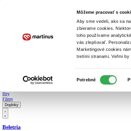
Doručenie
Kníhkupectvá
Knihovrátok
Poukážky
Knižný blog
Kontakt
Môžeme pracovať s cooki
Aby sme vedeli, ako sa na 
zbierame cookies. Niektor
E-knihy
Audioknihy
Hry
Filmy
Knihy
Doplnky
toho používame analytické
vás zlepšovať. Personaliz
Vyhľadávanie
Marketingové cookies nám 
tretími stranami. Veľmi b
Prihlásiť
Vyhľadávanie
Výber
Knihy
Potrebné
P
súhlasu
E-knihy
Audioknihy
Hry
Filmy
Doplnky
Beletria