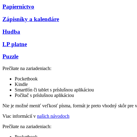
Papiernictvo
Zápisníky a kalendáre
Hudba
LP platne
Puzzle
Prečítate na zariadeniach:
Pocketbook
Kindle
Smartfón či tablet s príslušnou aplikáciou
Počítač s príslušnou aplikáciou
Nie je možné meniť veľkosť písma, formát je preto vhodný skôr pre 
Viac informácií v
našich návodoch
Prečítate na zariadeniach:
Pocketbook