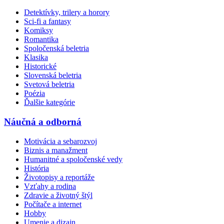
Detektívky, trilery a horory
Sci-fi a fantasy
Komiksy
Romantika
Spoločenská beletria
Klasika
Historické
Slovenská beletria
Svetová beletria
Poézia
Ďalšie kategórie
Náučná a odborná
Motivácia a sebarozvoj
Biznis a manažment
Humanitné a spoločenské vedy
História
Životopisy a reportáže
Vzťahy a rodina
Zdravie a životný štýl
Počítače a internet
Hobby
Umenie a dizajn