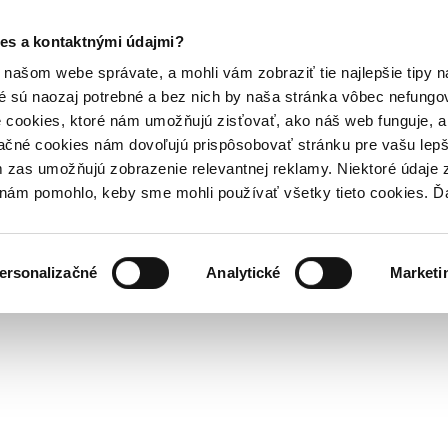
es a kontaktnými údajmi?
našom webe správate, a mohli vám zobraziť tie najlepšie tipy n
é sú naozaj potrebné a bez nich by naša stránka vôbec nefung
 cookies, ktoré nám umožňujú zisťovať, ako náš web funguje, a 
ačné cookies nám dovoľujú prispôsobovať stránku pre vašu lepši
zas umožňujú zobrazenie relevantnej reklamy. Niektoré údaje z
y nám pomohlo, keby sme mohli používať všetky tieto cookies. 
ersonalizačné
Analytické
Marketi