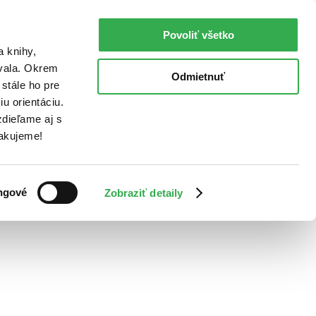
Povoliť všetko
a knihy,
ovala. Okrem
Odmietnuť
stále ho pre
u orientáciu.
dieľame aj s
Ďakujeme!
ngové
Zobraziť detaily