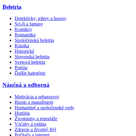
Beletria
Detektívky, trilery a horory
Sci-fi a fantasy
Komiksy
Romantika
Spoločenská beletria
Klasika
Historické
Slovenská beletria
Svetová beletria
Poézia
Ďalšie kategórie
Náučná a odborná
Motivácia a sebarozvoj
Biznis a manažment
Humanitné a spoločenské vedy
História
Životopisy a reportáže
Vzťahy a rodina
Zdravie a životný štýl
Počítače a internet