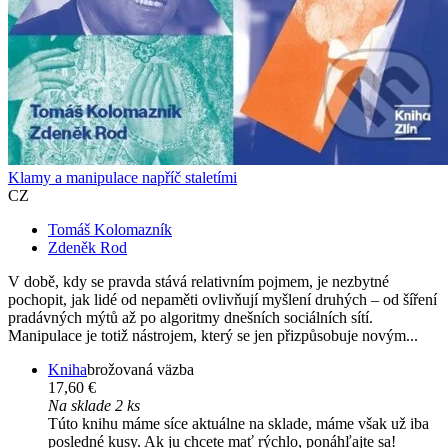
Klamy a manipulace napříč staletími
CZ
Tomáš Kolomazník
Zdeněk Rod
V době, kdy se pravda stává relativním pojmem, je nezbytné
pochopit, jak lidé od nepaměti ovlivňují myšlení druhých – od šíření
pradávných mýtů až po algoritmy dnešních sociálních sítí.
Manipulace je totiž nástrojem, který se jen přizpůsobuje novým...
Kniha
brožovaná väzba
17,60 €
Na sklade 2 ks
Túto knihu máme síce aktuálne na sklade, máme však už iba
posledné kusy. Ak ju chcete mať rýchlo, ponáhľajte sa!