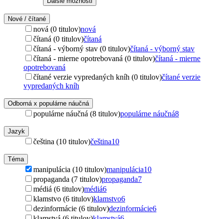
Ďalšie možnosti
Nové / čítané
nová (0 titulov)
nová
čítaná (0 titulov)
čítaná
čítaná - výborný stav (0 titulov)
čítaná - výborný stav
čítaná - mierne opotrebovaná (0 titulov)
čítaná - mierne
opotrebovaná
čítané verzie vypredaných kníh (0 titulov)
čítané verzie
vypredaných kníh
Odborná x populárne náučná
populárne náučná (8 titulov)
populárne náučná
8
Jazyk
čeština (10 titulov)
čeština
10
Téma
manipulácia (10 titulov)
manipulácia
10
propaganda (7 titulov)
propaganda
7
médiá (6 titulov)
médiá
6
klamstvo (6 titulov)
klamstvo
6
dezinformácie (6 titulov)
dezinformácie
6
klamstvá (6 titulov)
klamstvá
6