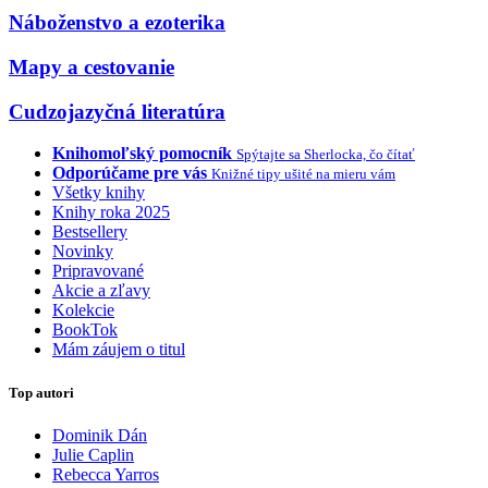
Náboženstvo a ezoterika
Mapy a cestovanie
Cudzojazyčná literatúra
Knihomoľský pomocník
Spýtajte sa Sherlocka, čo čítať
Odporúčame pre vás
Knižné tipy ušité na mieru vám
Všetky knihy
Knihy roka 2025
Bestsellery
Novinky
Pripravované
Akcie a zľavy
Kolekcie
BookTok
Mám záujem o titul
Top autori
Dominik Dán
Julie Caplin
Rebecca Yarros