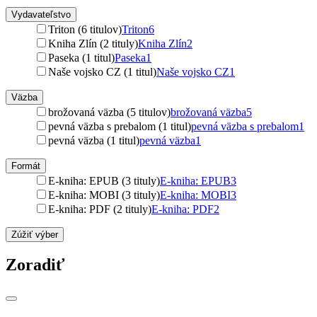
Vydavateľstvo
Triton (6 titulov)
Triton
6
Kniha Zlín (2 tituly)
Kniha Zlín
2
Paseka (1 titul)
Paseka
1
Naše vojsko CZ (1 titul)
Naše vojsko CZ
1
Väzba
brožovaná väzba (5 titulov)
brožovaná väzba
5
pevná väzba s prebalom (1 titul)
pevná väzba s prebalom
1
pevná väzba (1 titul)
pevná väzba
1
Formát
E-kniha: EPUB (3 tituly)
E-kniha: EPUB
3
E-kniha: MOBI (3 tituly)
E-kniha: MOBI
3
E-kniha: PDF (2 tituly)
E-kniha: PDF
2
Zúžiť výber
Zoradiť