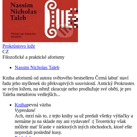
Prokrústovo lože
CZ
Filozofické a praktické aforismy
Nassim Nicholas Taleb
Kniha aforismů od autora světového bestselleru Černá labuť staví
řadu jeho myšlenek do překvapivých souvislostí. Antický Prokrustes
se svým ložem, na němž zkracuje nebo prodlužuje své oběti, je pro
Taleba metaforou vedlejších...
Kniha
pevná väzba
Vypredané
Ach, mrzí nás to, z tejto knihy sa už predali všetky výtlačky a
nemáme ju na sklade my ani vydavateľ :( Teoreticky však
môžete mať šťastie v niektorých iných obchodoch, ktoré ešte
nepredali posledné kusy.