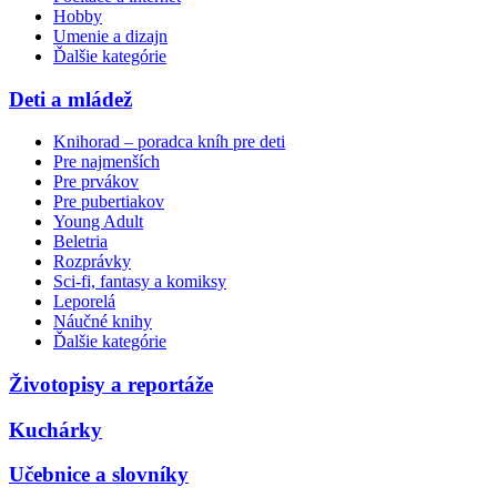
Hobby
Umenie a dizajn
Ďalšie kategórie
Deti a mládež
Knihorad – poradca kníh pre deti
Pre najmenších
Pre prvákov
Pre pubertiakov
Young Adult
Beletria
Rozprávky
Sci-fi, fantasy a komiksy
Leporelá
Náučné knihy
Ďalšie kategórie
Životopisy a reportáže
Kuchárky
Učebnice a slovníky