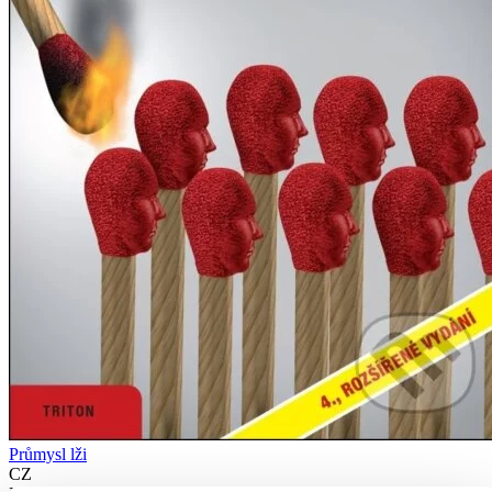
Průmysl lži
CZ