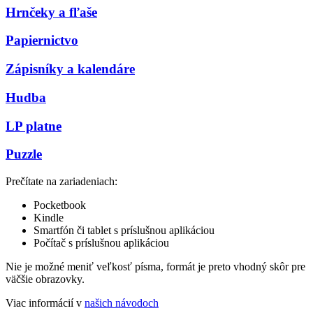
Hrnčeky a fľaše
Papiernictvo
Zápisníky a kalendáre
Hudba
LP platne
Puzzle
Prečítate na zariadeniach:
Pocketbook
Kindle
Smartfón či tablet s príslušnou aplikáciou
Počítač s príslušnou aplikáciou
Nie je možné meniť veľkosť písma, formát je preto vhodný skôr pre
väčšie obrazovky.
Viac informácií v
našich návodoch