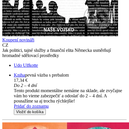
Koupení novináři
CZ
Jak politici, tajné služby a finanční elita Německa usměrňují
hromadné sdělovací prostředky
Udo Ulfkotte
Kniha
pevná väzba s prebalom
17,34 €
Do 2 – 4 dní
Tento produkt momentálne nemáme na sklade, ale zvyčajne
vám ho vieme zabezpečiť a odoslať do 2 – 4 dní. A
posnažíme sa aj trochu rýchlejšie!
Pridať do zoznamu
Vložiť do košíka