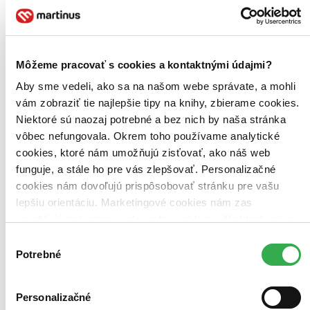
Propaganda, konspirace a dezinformační válka
Alexandra Alvarová
Pokud také patříte k lidem, kteří přísahají na své kritické myšlení,
vzdělání a zdravý selský rozum, je tahle kniha přesně pro vás.
Môžeme pracovať s cookies a kontaktnými údajmi?
Přesvědčí vás, že nic takového vlastně neexistuje. Napsala ji žena,
která se politickou propagandou a marketingem...
Aby sme vedeli, ako sa na našom webe správate, a mohli
vám zobraziť tie najlepšie tipy na knihy, zbierame cookies.
Kniha
brožovaná väzba
Niektoré sú naozaj potrebné a bez nich by naša stránka
15,60 €
Na sklade 3 ks
vôbec nefungovala. Okrem toho používame analytické
Túto knihu máme síce aktuálne na sklade, máme však už iba
cookies, ktoré nám umožňujú zisťovať, ako náš web
posledné kusy. Ak ju chcete mať rýchlo, ponáhľajte sa!
funguje, a stále ho pre vás zlepšovať. Personalizačné
Dodanie ďalších môže trvať dlhšie, zvyčajne do 31 dní.
Pridať do zoznamu
cookies nám dovoľujú prispôsobovať stránku pre vašu
Vložiť do košíka
lepšiu orientáciu. Marketingové cookies nám zas
E-kniha
EPUB
MOBI
umožňujú zobrazenie relevantnej reklamy. Niektoré údaje
9,99 €
zdieľame aj s tretími stranami. Veľmi by nám pomohlo,
Ihneď na stiahnutie
Výber
Máte čítačku, tablet alebo mobil? Stiahnite si do nich e-knihu:
keby sme mohli používať všetky tieto cookies. Ďakujeme!
Potrebné
súhlasu
budete ju mať hneď a ešte aj ušetríte život stromom. Viac
informácii o e-knihách
nájdete tu
.
Pridať do zoznamu
Personalizačné
Vložiť do košíka