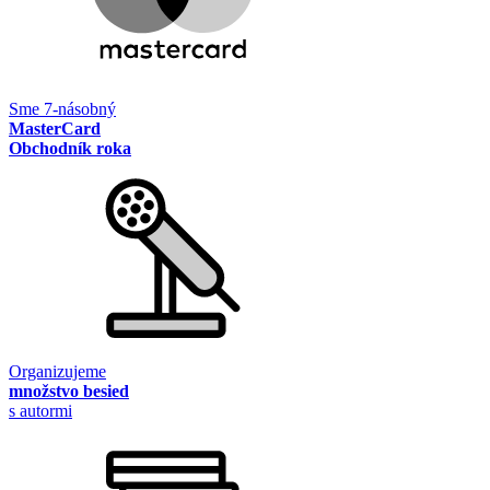
Sme 7-násobný
MasterCard
Obchodník roka
Organizujeme
množstvo besied
s autormi