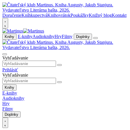
Doručenie
Kníhkupectvá
Knihovrátok
Poukážky
Knižný blog
Kontakt
E-knihy
Audioknihy
Hry
Filmy
Knihy
Doplnky
Vyhľadávanie
Prihlásiť
Vyhľadávanie
Knihy
E-knihy
Audioknihy
Hry
Filmy
Doplnky