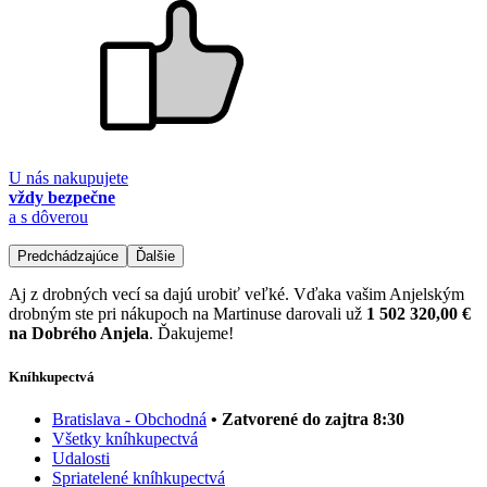
U nás nakupujete
vždy bezpečne
a s dôverou
Predchádzajúce
Ďalšie
Aj z drobných vecí sa dajú urobiť veľké. Vďaka vašim Anjelským
drobným ste pri nákupoch na Martinuse darovali už
1 502 320,00 €
na Dobrého Anjela
. Ďakujeme!
Kníhkupectvá
Bratislava - Obchodná
• Zatvorené do zajtra 8:30
Všetky kníhkupectvá
Udalosti
Spriatelené kníhkupectvá