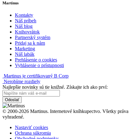
Martinus
Kontakty
Náš príbeh
Náš blog
Knihovrátok
Partnerský systém
Pridaj sa k nám
Marketing
Náš labák
Prehlásenie o cookies
Vyhlásenie o prístupnosti
Martinus je certifikovaný B Corp
Nerobíme rozdiely
Najlepšie novinky sú tie knižné. Získajte ich ako prví:
Odoslať
© 2000-2026 Martinus. Internetové kníhkupectvo. Všetky práva
vyhradené.
Nastaviť cookies
Ochrana súkromia
Obchodné podmienky