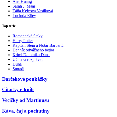
Ana Huang
Sarah J. Maas
Táňa Keleová Vasilková
Lucinda Riley
Top série
Romantické úteky
Harry Potter
Kapitán Stein a Notár Barbarič
Denník odvážneho bojka
Krimi Dominika Dána
Učím sa rozprávať
Duna
Smradi
Darčekové poukážky
Čítačky e-kníh
Vecičky od Martinusu
Káva, čaj a pochutiny