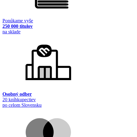
Ponúkame vyše
250 000 titulov
na sklade
Osobný odber
20 kníhkupectiev
po celom Slovensku