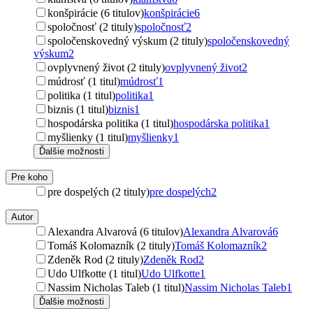
konšpirácie (6 titulov)
konšpirácie
6
spoločnosť (2 tituly)
spoločnosť
2
spoločenskovedný výskum (2 tituly)
spoločenskovedný
výskum
2
ovplyvnený život (2 tituly)
ovplyvnený život
2
múdrosť (1 titul)
múdrosť
1
politika (1 titul)
politika
1
biznis (1 titul)
biznis
1
hospodárska politika (1 titul)
hospodárska politika
1
myšlienky (1 titul)
myšlienky
1
Ďalšie možnosti
Pre koho
pre dospelých (2 tituly)
pre dospelých
2
Autor
Alexandra Alvarová (6 titulov)
Alexandra Alvarová
6
Tomáš Kolomazník (2 tituly)
Tomáš Kolomazník
2
Zdeněk Rod (2 tituly)
Zdeněk Rod
2
Udo Ulfkotte (1 titul)
Udo Ulfkotte
1
Nassim Nicholas Taleb (1 titul)
Nassim Nicholas Taleb
1
Ďalšie možnosti