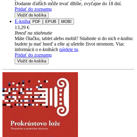
Dodanie ďalších môže trvať dlhšie, zvyčajne do 18 dní.
Pridať do zoznamu
Vložiť do košíka
E-kniha
PDF
EPUB
MOBI
13,29 €
Ihneď na stiahnutie
Máte čítačku, tablet alebo mobil? Stiahnite si do nich e-knihu:
budete ju mať hneď a ešte aj ušetríte život stromom. Viac
informácii o e-knihách
nájdete tu
.
Pridať do zoznamu
Vložiť do košíka