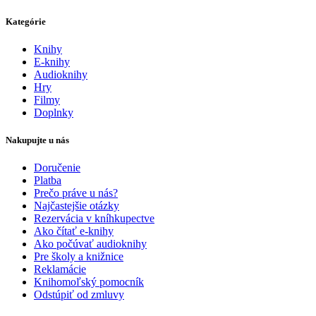
Kategórie
Knihy
E-knihy
Audioknihy
Hry
Filmy
Doplnky
Nakupujte u nás
Doručenie
Platba
Prečo práve u nás?
Najčastejšie otázky
Rezervácia v kníhkupectve
Ako čítať e-knihy
Ako počúvať audioknihy
Pre školy a knižnice
Reklamácie
Knihomoľský pomocník
Odstúpiť od zmluvy