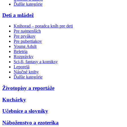
Ďalšie kategórie
Deti a mládež
Knihorad – poradca kníh pre deti
Pre najmenších
Pre prvákov
Pre pubertiakov
Young Adult
Beletria
Rozprávky
Sci-fi, fantasy a komiksy
Leporelá
Náučné knihy
Ďalšie kategórie
Životopisy a reportáže
Kuchárky
Učebnice a slovníky
Náboženstvo a ezoterika