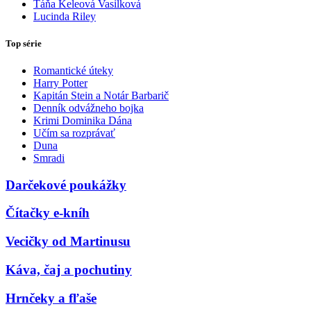
Táňa Keleová Vasilková
Lucinda Riley
Top série
Romantické úteky
Harry Potter
Kapitán Stein a Notár Barbarič
Denník odvážneho bojka
Krimi Dominika Dána
Učím sa rozprávať
Duna
Smradi
Darčekové poukážky
Čítačky e-kníh
Vecičky od Martinusu
Káva, čaj a pochutiny
Hrnčeky a fľaše