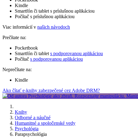
Kindle
Smartfón či tablet s príslušnou aplikáciou
Počítač s príslušnou aplikáciou
Viac informácií v
našich návodoch
Prečítate na:
Pocketbook
Smartfón či tablet
s podporovanou aplikáciou
Počítač
s podporovanou aplikáciou
Neprečítate na:
Kindle
Ako čítať e-knihy zabezpečené cez Adobe DRM?
Knihy
Odborné a náučné
Humanitné a spoločenské vedy
Psychológia
Parapsychológia