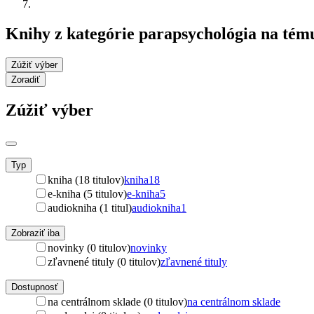
Knihy z kategórie parapsychológia na tém
Zúžiť výber
Zoradiť
Zúžiť výber
Typ
kniha (18 titulov)
kniha
18
e-kniha (5 titulov)
e-kniha
5
audiokniha (1 titul)
audiokniha
1
Zobraziť iba
novinky (0 titulov)
novinky
zľavnené tituly (0 titulov)
zľavnené tituly
Dostupnosť
na centrálnom sklade (0 titulov)
na centrálnom sklade