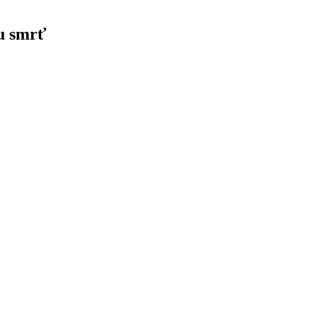
u smrť