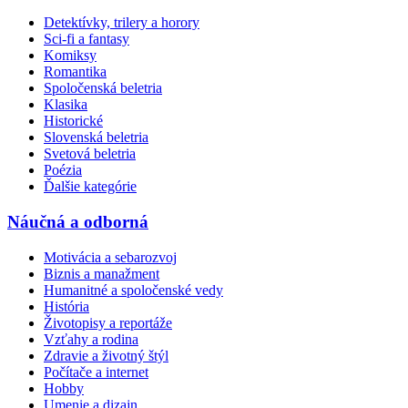
Detektívky, trilery a horory
Sci-fi a fantasy
Komiksy
Romantika
Spoločenská beletria
Klasika
Historické
Slovenská beletria
Svetová beletria
Poézia
Ďalšie kategórie
Náučná a odborná
Motivácia a sebarozvoj
Biznis a manažment
Humanitné a spoločenské vedy
História
Životopisy a reportáže
Vzťahy a rodina
Zdravie a životný štýl
Počítače a internet
Hobby
Umenie a dizajn