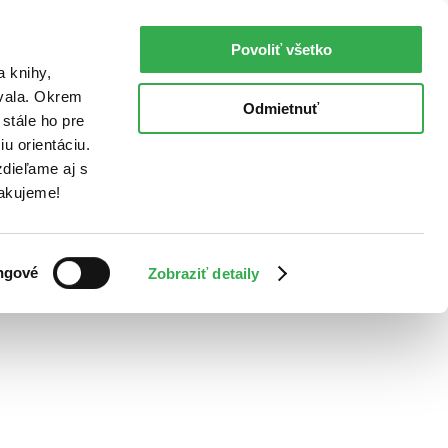
Povoliť všetko
a knihy,
ovala. Okrem
Odmietnuť
stále ho pre
u orientáciu.
dieľame aj s
Ďakujeme!
ngové
Zobraziť detaily