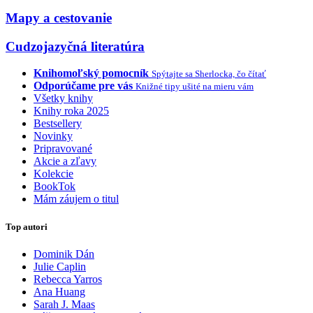
Mapy a cestovanie
Cudzojazyčná literatúra
Knihomoľský pomocník
Spýtajte sa Sherlocka, čo čítať
Odporúčame pre vás
Knižné tipy ušité na mieru vám
Všetky knihy
Knihy roka 2025
Bestsellery
Novinky
Pripravované
Akcie a zľavy
Kolekcie
BookTok
Mám záujem o titul
Top autori
Dominik Dán
Julie Caplin
Rebecca Yarros
Ana Huang
Sarah J. Maas