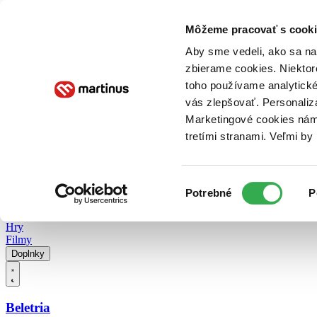
Doručenie
Kníhkupectvá
Knihovrátok
Poukážky
Knižný blog
Kontakt
Môžeme pracovať s cooki
Aby sme vedeli, ako sa na 
zbierame cookies. Niektor
E-knihy
Audioknihy
Hry
Filmy
Knihy
Doplnky
toho používame analytické
vás zlepšovať. Personaliz
Vyhľadávanie
Marketingové cookies nám 
tretími stranami. Veľmi b
Prihlásiť
Vyhľadávanie
Výber
Knihy
Potrebné
P
súhlasu
E-knihy
Audioknihy
Hry
Filmy
Doplnky
Beletria