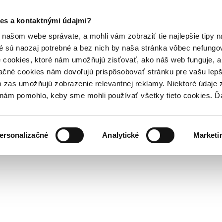
es a kontaktnými údajmi?
našom webe správate, a mohli vám zobraziť tie najlepšie tipy n
é sú naozaj potrebné a bez nich by naša stránka vôbec nefung
 cookies, ktoré nám umožňujú zisťovať, ako náš web funguje, a 
ačné cookies nám dovoľujú prispôsobovať stránku pre vašu lepši
zas umožňujú zobrazenie relevantnej reklamy. Niektoré údaje z
y nám pomohlo, keby sme mohli používať všetky tieto cookies. 
ersonalizačné
Analytické
Marketi