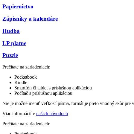
Papiernictvo
Zápisníky a kalendáre
Hudba
LP platne
Puzzle
Prečítate na zariadeniach:
Pocketbook
Kindle
Smartfón či tablet s príslušnou aplikáciou
Počítač s príslušnou aplikáciou
Nie je možné meniť veľkosť písma, formát je preto vhodný skôr pre 
Viac informácií v
našich návodoch
Prečítate na zariadeniach:
Pocketbook