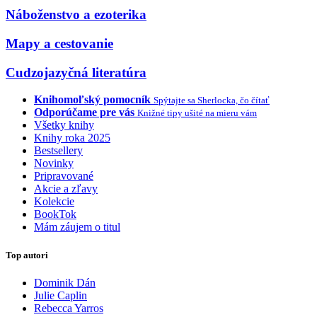
Náboženstvo a ezoterika
Mapy a cestovanie
Cudzojazyčná literatúra
Knihomoľský pomocník
Spýtajte sa Sherlocka, čo čítať
Odporúčame pre vás
Knižné tipy ušité na mieru vám
Všetky knihy
Knihy roka 2025
Bestsellery
Novinky
Pripravované
Akcie a zľavy
Kolekcie
BookTok
Mám záujem o titul
Top autori
Dominik Dán
Julie Caplin
Rebecca Yarros