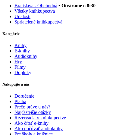
Bratislava - Obchodná
• Otvárame o 8:30
Všetky kníhkupectvá
Udalosti
Spriatelené kníhkupectvá
Kategórie
Knihy
E-knihy
Audioknihy
Hry
Filmy
Doplnky
Nakupujte u nás
Doručenie
Platba
Prečo práve u nás?
Najčastejšie otázky
Rezervácia v kníhkupectve
Ako čítať e-knihy
Ako počúvať audioknihy
Pre školy a knižnice