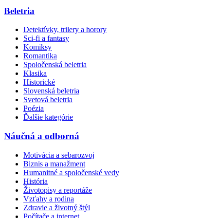
Beletria
Detektívky, trilery a horory
Sci-fi a fantasy
Komiksy
Romantika
Spoločenská beletria
Klasika
Historické
Slovenská beletria
Svetová beletria
Poézia
Ďalšie kategórie
Náučná a odborná
Motivácia a sebarozvoj
Biznis a manažment
Humanitné a spoločenské vedy
História
Životopisy a reportáže
Vzťahy a rodina
Zdravie a životný štýl
Počítače a internet