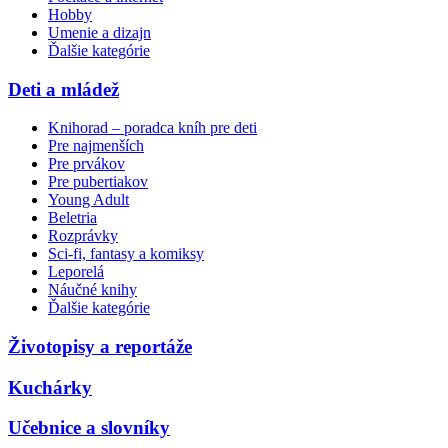
Hobby
Umenie a dizajn
Ďalšie kategórie
Deti a mládež
Knihorad – poradca kníh pre deti
Pre najmenších
Pre prvákov
Pre pubertiakov
Young Adult
Beletria
Rozprávky
Sci-fi, fantasy a komiksy
Leporelá
Náučné knihy
Ďalšie kategórie
Životopisy a reportáže
Kuchárky
Učebnice a slovníky