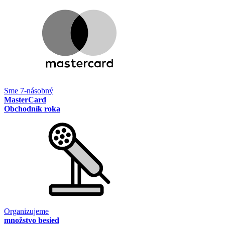
Sme 7-násobný
MasterCard
Obchodník roka
Organizujeme
množstvo besied