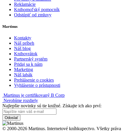
Reklamácie
Knihomoľský pomocník
Odstúpiť od zmluvy
Martinus
Kontakty
Náš príbeh
Náš blog
Knihovrátok
Partnerský systém
Pridaj sa k nám
Marketing
Náš labák
Prehlásenie o cookies
Vyhlásenie o prístupnosti
Martinus je certifikovaný B Corp
Nerobíme rozdiely
Najlepšie novinky sú tie knižné. Získajte ich ako prví:
Odoslať
© 2000-2026 Martinus. Internetové kníhkupectvo. Všetky práva