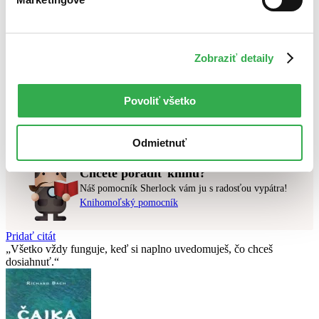
Najdrahšie
Najlacnejšie
Najvyššia zľava
Zobraziť detaily
Použité filtre
Zrušiť filtre
čítané - mierne opotrebované
Na tému budhizmus
Povoliť všetko
Nebol nájdený
žiadny titul
vyhovujúci zadaným podmienkam.
Skúste prosím zmeniť vyhľadávaný výraz.
Odmietnuť
Chcete poradiť knihu?
Náš pomocník Sherlock vám ju s radosťou vypátra!
Knihomoľský pomocník
Pridať citát
Všetko vždy funguje, keď si naplno uvedomuješ, čo chceš
dosiahnuť.