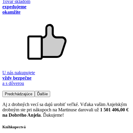
Tovar skladom
expedujeme
okamžite
U nás nakupujete
vždy bezpečne
a s dôverou
Predchádzajúce
Ďalšie
Aj z drobných vecí sa dajú urobiť veľké. Vďaka vašim Anjelským
drobným ste pri nákupoch na Martinuse darovali už
1 501 406,00 €
na Dobrého Anjela
. Ďakujeme!
Kníhkupectvá