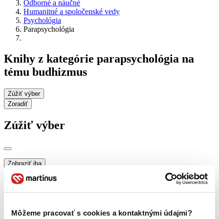
Odborné a náučné
Humanitné a spoločenské vedy
Psychológia
Parapsychológia
Knihy z kategórie parapsychológia na
tému budhizmus
Zúžiť výber
Zoradiť
Zúžiť výber
Zobraziť iba
novinky (0 titulov)
novinky
zľavnené tituly (0 titulov)
zľavnené tituly
Dostupnosť
na centrálnom sklade (0 titulov)
na centrálnom sklade
Môžeme pracovať s cookies a kontaktnými údajmi?