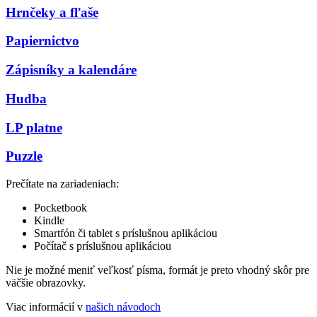
Hrnčeky a fľaše
Papiernictvo
Zápisníky a kalendáre
Hudba
LP platne
Puzzle
Prečítate na zariadeniach:
Pocketbook
Kindle
Smartfón či tablet s príslušnou aplikáciou
Počítač s príslušnou aplikáciou
Nie je možné meniť veľkosť písma, formát je preto vhodný skôr pre
väčšie obrazovky.
Viac informácií v
našich návodoch