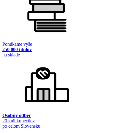
Ponúkame vyše
250 000 titulov
na sklade
Osobný odber
20 kníhkupectiev
po celom Slovensku