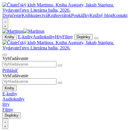
Doručenie
Kníhkupectvá
Knihovrátok
Poukážky
Knižný blog
Kontakt
E-knihy
Audioknihy
Hry
Filmy
Knihy
Doplnky
Vyhľadávanie
Prihlásiť
Vyhľadávanie
Knihy
E-knihy
Audioknihy
Hry
Filmy
Doplnky