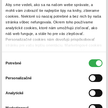
predpredaj (0 titulov)
predpredaj
Aby sme vedeli, ako sa na našom webe správate, a
pripravujeme (0 titulov)
pripravujeme
mohli vám zobraziť tie najlepšie tipy na knihy, zbierame
dostupná (bez vypredaných) (0 titulov)
dostupná (bez
vypredaných)
cookies. Niektoré sú naozaj potrebné a bez nich by naša
stránka vôbec nefungovala. Okrem toho používame
Nové / čítané
analytické cookies, ktoré nám umožňujú zisťovať, ako
nová (0 titulov)
nová
náš web funguje, a stále ho pre vás zlepšovať.
čítaná (0 titulov)
čítaná
čítaná - výborný stav (0 titulov)
čítaná - výborný stav
Personalizačné cookies nám dovoľujú prispôsobovať
čítaná - mierne opotrebovaná (0 titulov)
čítaná - mierne
stránku pre vašu lepšiu orientáciu. Marketingové cookies
opotrebovaná
nám zas umožňujú zobrazenie relevantnej reklamy.
čítané verzie vypredaných kníh (0 titulov)
čítané verzie
Niektoré údaje zdieľame aj s tretími stranami. Veľmi by
vypredaných kníh
Výber
nám pomohlo, keby sme mohli používať všetky tieto
Potrebné
súhlasu
Zúžiť výber
cookies. Ďakujeme!
Zoradiť
Personalizačné
Analytické
Bestsellery
Top hodnotené
Novinky
Marketingové