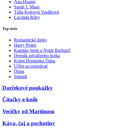
Ana Huang
Sarah J. Maas
Táňa Keleová Vasilková
Lucinda Riley
Top série
Romantické úteky
Harry Potter
Kapitán Stein a Notár Barbarič
Denník odvážneho bojka
Krimi Dominika Dána
Učím sa rozprávať
Duna
Smradi
Darčekové poukážky
Čítačky e-kníh
Vecičky od Martinusu
Káva, čaj a pochutiny