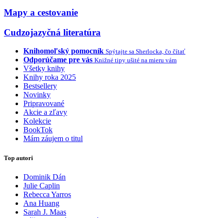
Mapy a cestovanie
Cudzojazyčná literatúra
Knihomoľský pomocník
Spýtajte sa Sherlocka, čo čítať
Odporúčame pre vás
Knižné tipy ušité na mieru vám
Všetky knihy
Knihy roka 2025
Bestsellery
Novinky
Pripravované
Akcie a zľavy
Kolekcie
BookTok
Mám záujem o titul
Top autori
Dominik Dán
Julie Caplin
Rebecca Yarros
Ana Huang
Sarah J. Maas