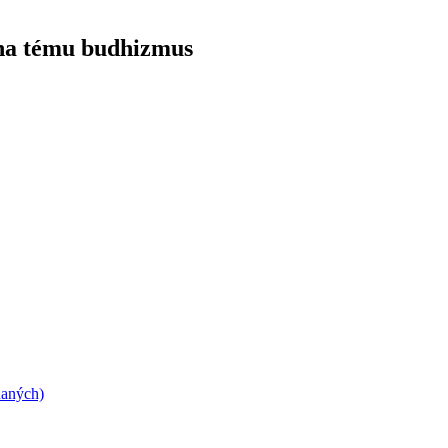
 na tému budhizmus
daných)