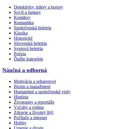
Detektívky, trilery a horory
Sci-fi a fantasy
Komiksy
Romantika
Spoločenská beletria
Klasika
Historické
Slovenská beletria
Svetová beletria
Poézia
Ďalšie kategórie
Náučná a odborná
Motivácia a sebarozvoj
Biznis a manažment
Humanitné a spoločenské vedy
História
Životopisy a reportáže
Vzťahy a rodina
Zdravie a životný štýl
Počítače a internet
Hobby
Umenie a dizajn