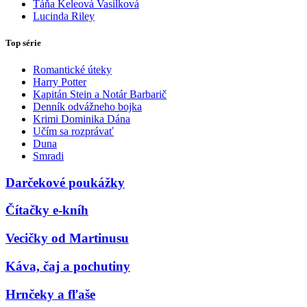
Táňa Keleová Vasilková
Lucinda Riley
Top série
Romantické úteky
Harry Potter
Kapitán Stein a Notár Barbarič
Denník odvážneho bojka
Krimi Dominika Dána
Učím sa rozprávať
Duna
Smradi
Darčekové poukážky
Čítačky e-kníh
Vecičky od Martinusu
Káva, čaj a pochutiny
Hrnčeky a fľaše