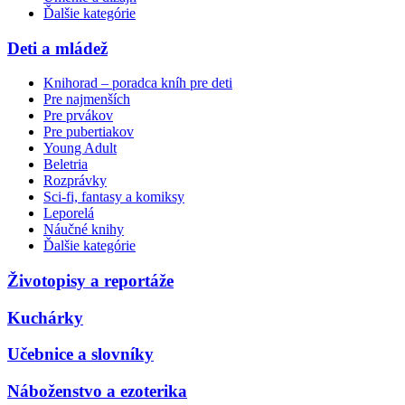
Ďalšie kategórie
Deti a mládež
Knihorad – poradca kníh pre deti
Pre najmenších
Pre prvákov
Pre pubertiakov
Young Adult
Beletria
Rozprávky
Sci-fi, fantasy a komiksy
Leporelá
Náučné knihy
Ďalšie kategórie
Životopisy a reportáže
Kuchárky
Učebnice a slovníky
Náboženstvo a ezoterika