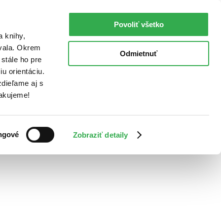
Povoliť všetko
a knihy,
ovala. Okrem
Odmietnuť
stále ho pre
u orientáciu.
dieľame aj s
Ďakujeme!
ngové
Zobraziť detaily