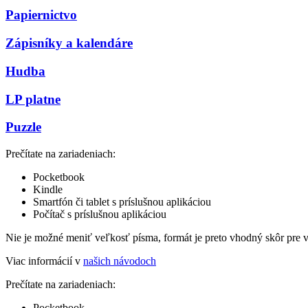
Papiernictvo
Zápisníky a kalendáre
Hudba
LP platne
Puzzle
Prečítate na zariadeniach:
Pocketbook
Kindle
Smartfón či tablet s príslušnou aplikáciou
Počítač s príslušnou aplikáciou
Nie je možné meniť veľkosť písma, formát je preto vhodný skôr pre 
Viac informácií v
našich návodoch
Prečítate na zariadeniach:
Pocketbook