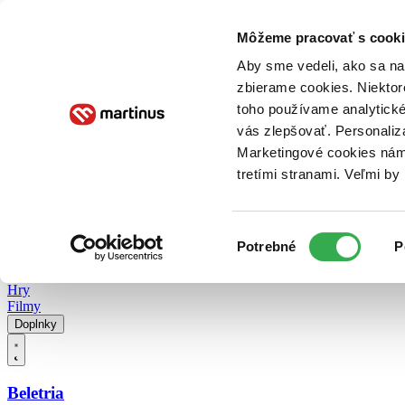
Doručenie
Kníhkupectvá
Knihovrátok
Poukážky
Knižný blog
Kontakt
Môžeme pracovať s cooki
Aby sme vedeli, ako sa na 
zbierame cookies. Niektor
E-knihy
Audioknihy
Hry
Filmy
Knihy
Doplnky
toho používame analytické
vás zlepšovať. Personaliz
Vyhľadávanie
Marketingové cookies nám 
tretími stranami. Veľmi b
Prihlásiť
Vyhľadávanie
Výber
Knihy
Potrebné
P
súhlasu
E-knihy
Audioknihy
Hry
Filmy
Doplnky
Beletria