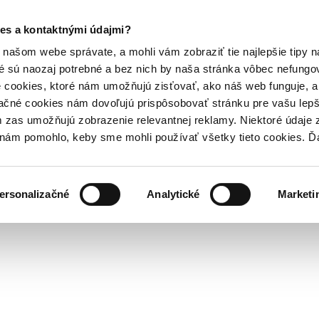
es a kontaktnými údajmi?
našom webe správate, a mohli vám zobraziť tie najlepšie tipy n
é sú naozaj potrebné a bez nich by naša stránka vôbec nefung
 cookies, ktoré nám umožňujú zisťovať, ako náš web funguje, a 
ačné cookies nám dovoľujú prispôsobovať stránku pre vašu lepši
zas umožňujú zobrazenie relevantnej reklamy. Niektoré údaje z
y nám pomohlo, keby sme mohli používať všetky tieto cookies. 
ersonalizačné
Analytické
Marketi