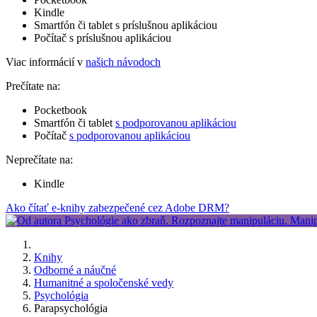
Kindle
Smartfón či tablet s príslušnou aplikáciou
Počítač s príslušnou aplikáciou
Viac informácií v
našich návodoch
Prečítate na:
Pocketbook
Smartfón či tablet
s podporovanou aplikáciou
Počítač
s podporovanou aplikáciou
Neprečítate na:
Kindle
Ako čítať e-knihy zabezpečené cez Adobe DRM?
Knihy
Odborné a náučné
Humanitné a spoločenské vedy
Psychológia
Parapsychológia