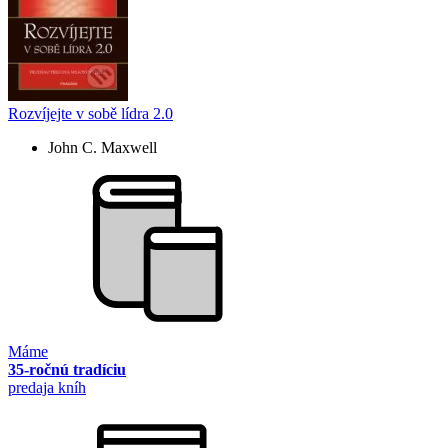
Rozvíjejte v sobě lídra 2.0
John C. Maxwell
Máme
35-ročnú tradíciu
predaja kníh