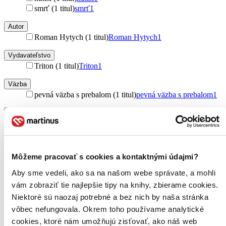
smrť (1 titul)
smrť
1
Autor
Roman Hytych (1 titul)
Roman Hytych
1
Vydavateľstvo
Triton (1 titul)
Triton
1
Väzba
pevná väzba s prebalom (1 titul)
pevná väzba s prebalom
1
Zúžiť výber
Zoradiť
Môžeme pracovať s cookies a kontaktnými údajmi?
Aby sme vedeli, ako sa na našom webe správate, a mohli
Bestsellery
vám zobraziť tie najlepšie tipy na knihy, zbierame cookies.
Top hodnotené
Niektoré sú naozaj potrebné a bez nich by naša stránka
Novinky
vôbec nefungovala. Okrem toho používame analytické
Najdrahšie
Najlacnejšie
cookies, ktoré nám umožňujú zisťovať, ako náš web