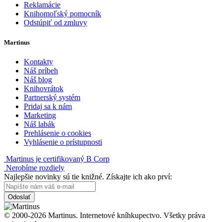
Reklamácie
Knihomoľský pomocník
Odstúpiť od zmluvy
Martinus
Kontakty
Náš príbeh
Náš blog
Knihovrátok
Partnerský systém
Pridaj sa k nám
Marketing
Náš labák
Prehlásenie o cookies
Vyhlásenie o prístupnosti
Martinus je certifikovaný B Corp
Nerobíme rozdiely
Najlepšie novinky sú tie knižné. Získajte ich ako prví:
Odoslať
© 2000-2026 Martinus. Internetové kníhkupectvo. Všetky práva