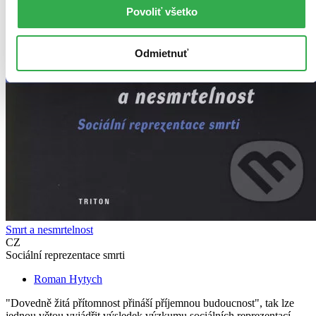
Povoliť všetko
Odmietnuť
Smrt a nesmrtelnost
CZ
Sociální reprezentace smrti
Roman Hytych
"Dovedně žitá přítomnost přináší příjemnou budoucnost", tak lze
jednou větou vyjádřit výsledek výzkumu sociálních reprezentací