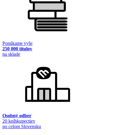
Ponúkame vyše
250 000 titulov
na sklade
Osobný odber
20 kníhkupectiev
po celom Slovensku