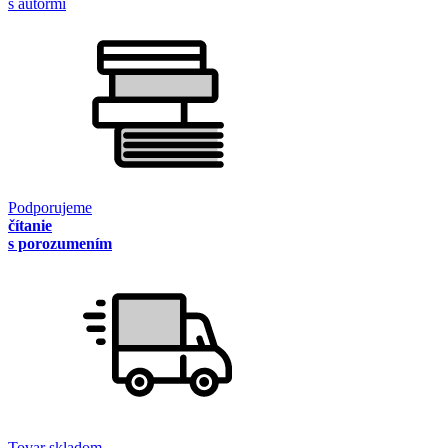
s autormi
Podporujeme
čítanie
s porozumením
Tovar skladom