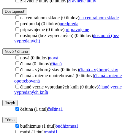
zľavnené tituly (0 titulov)
zľavnené tituly
Dostupnosť
na centrálnom sklade (0 titulov)
na centrálnom sklade
predpredaj (0 titulov)
predpredaj
pripravujeme (0 titulov)
pripravujeme
dostupná (bez vypredaných) (0 titulov)
dostupná (bez
vypredaných)
Nové / čítané
nová (0 titulov)
nová
čítaná (0 titulov)
čítaná
čítaná - výborný stav (0 titulov)
čítaná - výborný stav
čítaná - mierne opotrebovaná (0 titulov)
čítaná - mierne
opotrebovaná
čítané verzie vypredaných kníh (0 titulov)
čítané verzie
vypredaných kníh
Jazyk
čeština (1 titul)
čeština
1
Téma
budhizmus (1 titul)
budhizmus
1
mnísi (1 titul)
mnísi
1