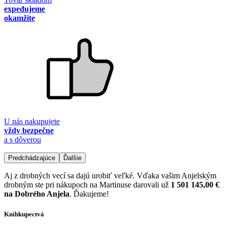
expedujeme
okamžite
U nás nakupujete
vždy bezpečne
a s dôverou
Predchádzajúce
Ďalšie
Aj z drobných vecí sa dajú urobiť veľké. Vďaka vašim Anjelským
drobným ste pri nákupoch na Martinuse darovali už
1 501 145,00 €
na Dobrého Anjela
. Ďakujeme!
Kníhkupectvá