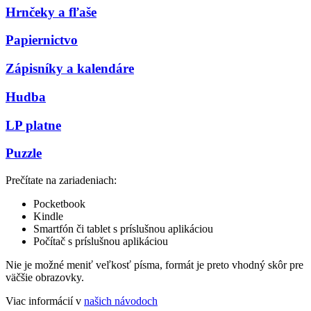
Hrnčeky a fľaše
Papiernictvo
Zápisníky a kalendáre
Hudba
LP platne
Puzzle
Prečítate na zariadeniach:
Pocketbook
Kindle
Smartfón či tablet s príslušnou aplikáciou
Počítač s príslušnou aplikáciou
Nie je možné meniť veľkosť písma, formát je preto vhodný skôr pre
väčšie obrazovky.
Viac informácií v
našich návodoch