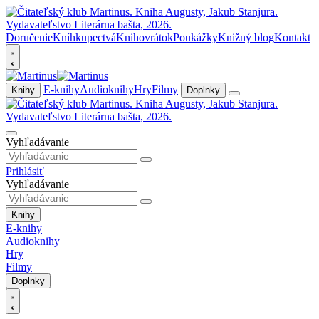
Doručenie
Kníhkupectvá
Knihovrátok
Poukážky
Knižný blog
Kontakt
E-knihy
Audioknihy
Hry
Filmy
Knihy
Doplnky
Vyhľadávanie
Prihlásiť
Vyhľadávanie
Knihy
E-knihy
Audioknihy
Hry
Filmy
Doplnky