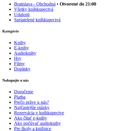
Bratislava - Obchodná
• Otvorené do 21:00
Všetky kníhkupectvá
Udalosti
Spriatelené kníhkupectvá
Kategórie
Knihy
E-knihy
Audioknihy
Hry
Filmy
Doplnky
Nakupujte u nás
Doručenie
Platba
Prečo práve u nás?
Najčastejšie otázky
Rezervácia v kníhkupectve
Ako čítať e-knihy
Ako počúvať audioknihy
Pre školy a knižnice