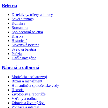
Beletria
Detektívky, trilery a horory
Sci-fi a fantasy
Komiksy
Romantika
Spoločenská beletria
Klasika
Historické
Slovenská beletria
Svetová beletria
Poézia
Ďalšie kategórie
Náučná a odborná
Motivácia a sebarozvoj
Biznis a manažment
Humanitné a spoločenské vedy
História
Životopisy a reportáže
Vzťahy a rodina
Zdravie a životný štýl
Počítače a internet