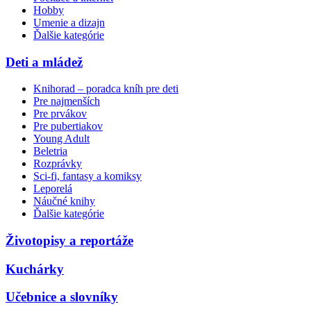
Hobby
Umenie a dizajn
Ďalšie kategórie
Deti a mládež
Knihorad – poradca kníh pre deti
Pre najmenších
Pre prvákov
Pre pubertiakov
Young Adult
Beletria
Rozprávky
Sci-fi, fantasy a komiksy
Leporelá
Náučné knihy
Ďalšie kategórie
Životopisy a reportáže
Kuchárky
Učebnice a slovníky