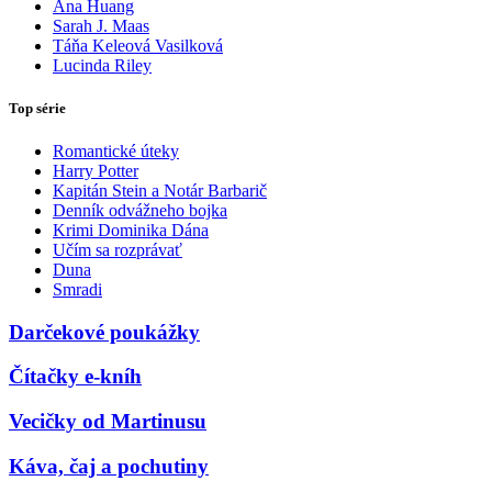
Ana Huang
Sarah J. Maas
Táňa Keleová Vasilková
Lucinda Riley
Top série
Romantické úteky
Harry Potter
Kapitán Stein a Notár Barbarič
Denník odvážneho bojka
Krimi Dominika Dána
Učím sa rozprávať
Duna
Smradi
Darčekové poukážky
Čítačky e-kníh
Vecičky od Martinusu
Káva, čaj a pochutiny