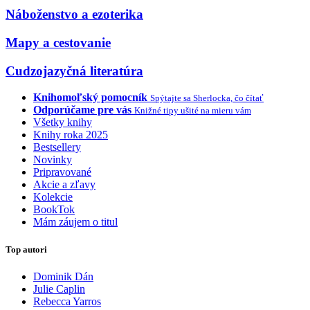
Náboženstvo a ezoterika
Mapy a cestovanie
Cudzojazyčná literatúra
Knihomoľský pomocník
Spýtajte sa Sherlocka, čo čítať
Odporúčame pre vás
Knižné tipy ušité na mieru vám
Všetky knihy
Knihy roka 2025
Bestsellery
Novinky
Pripravované
Akcie a zľavy
Kolekcie
BookTok
Mám záujem o titul
Top autori
Dominik Dán
Julie Caplin
Rebecca Yarros