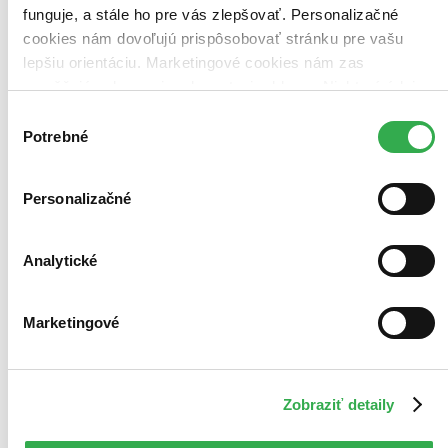
Najvyššia zľava
funguje, a stále ho pre vás zlepšovať. Personalizačné
cookies nám dovoľujú prispôsobovať stránku pre vašu
Použité filtre
lepšiu orientáciu. Marketingové cookies nám zas
Zrušiť filtre
umožňujú zobrazenie relevantnej reklamy. Niektoré údaje
V českom jazyku
Na tému budhizmus
zdieľame aj s tretími stranami. Veľmi by nám pomohlo,
Výber
keby sme mohli používať všetky tieto cookies. Ďakujeme!
Potrebné
súhlasu
Personalizačné
Analytické
Marketingové
Zobraziť detaily