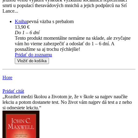
smrti u populací theravádových mnichů a jejich podpůrců na Srí
Lance...
Kniha
pevná väzba s prebalom
13,90 €
Do 1 – 6 dní
Tento produkt momentálne nemáme na sklade, ale zvyčajne
vám ho vieme zabezpečiť a odoslať do 1 – 6 dní. A
posnažíme sa aj trochu rýchlejšie!
Pridať do zoznamu
Vložiť do košíka
Hore
Pridať citát
Rozdiel medzi školou a životom je, že v škole sa najprv naučíte
lekciu a potom dostanete test. No život vám najprv dá test a z neho
si odnesiete lekciu.