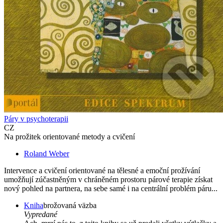
Páry v psychoterapii
CZ
Na prožitek orientované metody a cvičení
Roland Weber
Intervence a cvičení orientované na tělesné a emoční prožívání
umožňují zúčastněným v chráněném prostoru párové terapie získat
nový pohled na partnera, na sebe samé i na centrální problém páru...
Kniha
brožovaná väzba
Vypredané