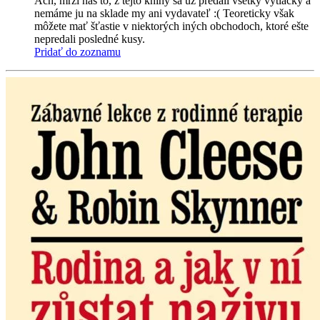
Ach, mrzí nás to, z tejto knihy sa už predali všetky výtlačky a
nemáme ju na sklade my ani vydavateľ :( Teoreticky však
môžete mať šťastie v niektorých iných obchodoch, ktoré ešte
nepredali posledné kusy.
Pridať do zoznamu