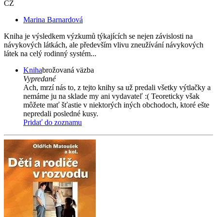
CZ
Marina Barnardová
Kniha je výsledkem výzkumů týkajících se nejen závislosti na
návykových látkách, ale především vlivu zneužívání návykových
látek na celý rodinný systém...
Kniha
brožovaná väzba
Vypredané
Ach, mrzí nás to, z tejto knihy sa už predali všetky výtlačky a
nemáme ju na sklade my ani vydavateľ :( Teoreticky však
môžete mať šťastie v niektorých iných obchodoch, ktoré ešte
nepredali posledné kusy.
Pridať do zoznamu