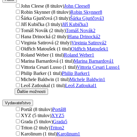
John Cleese (8 titulov)
John Cleese
8
Robin Skynner (8 titulov)
Robin Skynner
8
Šárka Gjuričová (3 tituly)
Šárka Gjuričová
3
Jiří Kubička (3 tituly)
Jiří Kubička
3
Tomáš Novák (2 tituly)
Tomáš Novák
2
Hana Drinocká (2 tituly)
Hana Drinocká
2
Virginia Satirová (2 tituly)
Virginia Satirová
2
Oldřich Matoušek (1 titul)
Oldřich Matoušek
1
Roland Weber (1 titul)
Roland Weber
1
Marina Barnardová (1 titul)
Marina Barnardová
1
Vittoria Cesari Lusso (1 titul)
Vittoria Cesari Lusso
1
Philip Barker (1 titul)
Philip Barker
1
Michele Baldwin (1 titul)
Michele Baldwin
1
Leoš Zatloukal (1 titul)
Leoš Zatloukal
1
Ďalšie možnosti
Vydavateľstvo
Portál (8 titulov)
Portál
8
XYZ (5 titulov)
XYZ
5
Grada (5 titulov)
Grada
5
Triton (2 tituly)
Triton
2
Karolinum (1 titul)
Karolinum
1