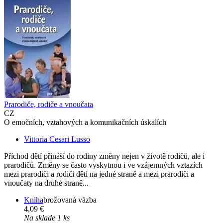
Prarodiče, rodiče a vnoučata
CZ
O emočních, vztahových a komunikačních úskalích
Vittoria Cesari Lusso
Příchod dětí přináší do rodiny změny nejen v životě rodičů, ale i
prarodičů. Změny se často vyskytnou i ve vzájemných vztazích
mezi prarodiči a rodiči dětí na jedné straně a mezi prarodiči a
vnoučaty na druhé straně...
Kniha
brožovaná väzba
4,09 €
Na sklade 1 ks