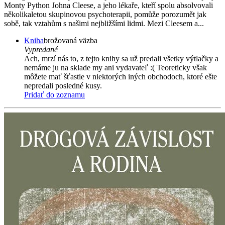
Monty Python Johna Cleese, a jeho lékaře, kteří spolu absolvovali
několikaletou skupinovou psychoterapii, pomůže porozumět jak
sobě, tak vztahům s našimi nejbližšími lidmi. Mezi Cleesem a...
Kniha
brožovaná väzba
Vypredané
Ach, mrzí nás to, z tejto knihy sa už predali všetky výtlačky a
nemáme ju na sklade my ani vydavateľ :( Teoreticky však
môžete mať šťastie v niektorých iných obchodoch, ktoré ešte
nepredali posledné kusy.
Pridať do zoznamu