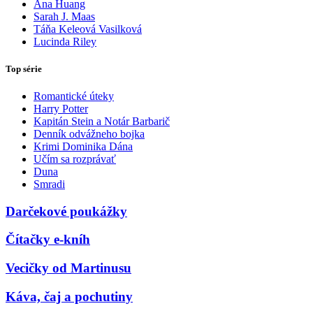
Ana Huang
Sarah J. Maas
Táňa Keleová Vasilková
Lucinda Riley
Top série
Romantické úteky
Harry Potter
Kapitán Stein a Notár Barbarič
Denník odvážneho bojka
Krimi Dominika Dána
Učím sa rozprávať
Duna
Smradi
Darčekové poukážky
Čítačky e-kníh
Vecičky od Martinusu
Káva, čaj a pochutiny