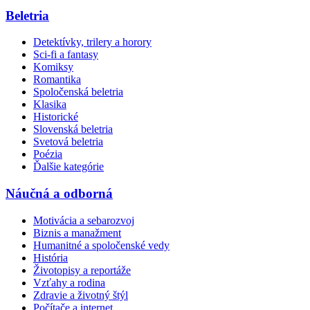
Beletria
Detektívky, trilery a horory
Sci-fi a fantasy
Komiksy
Romantika
Spoločenská beletria
Klasika
Historické
Slovenská beletria
Svetová beletria
Poézia
Ďalšie kategórie
Náučná a odborná
Motivácia a sebarozvoj
Biznis a manažment
Humanitné a spoločenské vedy
História
Životopisy a reportáže
Vzťahy a rodina
Zdravie a životný štýl
Počítače a internet