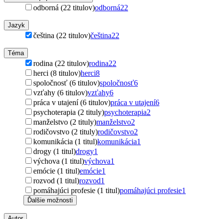
odborná (22 titulov)
odborná
22
Jazyk
čeština (22 titulov)
čeština
22
Téma
rodina (22 titulov)
rodina
22
herci (8 titulov)
herci
8
spoločnosť (6 titulov)
spoločnosť
6
vzťahy (6 titulov)
vzťahy
6
práca v utajení (6 titulov)
práca v utajení
6
psychoterapia (2 tituly)
psychoterapia
2
manželstvo (2 tituly)
manželstvo
2
rodičovstvo (2 tituly)
rodičovstvo
2
komunikácia (1 titul)
komunikácia
1
drogy (1 titul)
drogy
1
výchova (1 titul)
výchova
1
emócie (1 titul)
emócie
1
rozvod (1 titul)
rozvod
1
pomáhajúci profesie (1 titul)
pomáhajúci profesie
1
Ďalšie možnosti
Autor