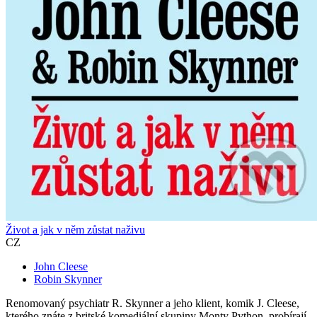
Život a jak v něm zůstat naživu
CZ
John Cleese
Robin Skynner
Renomovaný psychiatr R. Skynner a jeho klient, komik J. Cleese,
kterého znáte z britské komediální skupiny Monty Python, probírají