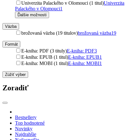
Univerzita Palackého v Olomouci (1 titul)
Univerzita
Palackého v Olomouci
1
Ďalšie možnosti
Väzba
brožovaná väzba (19 titulov)
brožovaná väzba
19
Formát
E-kniha: PDF (3 tituly)
E-kniha: PDF
3
E-kniha: EPUB (1 titul)
E-kniha: EPUB
1
E-kniha: MOBI (1 titul)
E-kniha: MOBI
1
Zúžiť výber
Zoradiť
Bestsellery
Top hodnotené
Novinky
Najdrahšie
Najlacnejšie