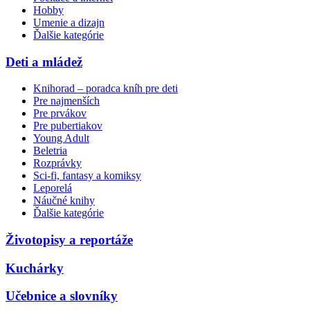
Hobby
Umenie a dizajn
Ďalšie kategórie
Deti a mládež
Knihorad – poradca kníh pre deti
Pre najmenších
Pre prvákov
Pre pubertiakov
Young Adult
Beletria
Rozprávky
Sci-fi, fantasy a komiksy
Leporelá
Náučné knihy
Ďalšie kategórie
Životopisy a reportáže
Kuchárky
Učebnice a slovníky