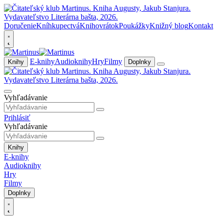
Doručenie
Kníhkupectvá
Knihovrátok
Poukážky
Knižný blog
Kontakt
E-knihy
Audioknihy
Hry
Filmy
Knihy
Doplnky
Vyhľadávanie
Prihlásiť
Vyhľadávanie
Knihy
E-knihy
Audioknihy
Hry
Filmy
Doplnky