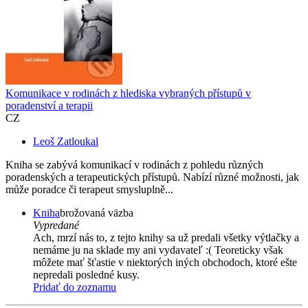
Komunikace v rodinách z hlediska vybraných přístupů v
poradenství a terapii
CZ
Leoš Zatloukal
Kniha se zabývá komunikací v rodinách z pohledu různých
poradenských a terapeutických přístupů. Nabízí různé možnosti, jak
může poradce či terapeut smysluplně...
Kniha
brožovaná väzba
Vypredané
Ach, mrzí nás to, z tejto knihy sa už predali všetky výtlačky a
nemáme ju na sklade my ani vydavateľ :( Teoreticky však
môžete mať šťastie v niektorých iných obchodoch, ktoré ešte
nepredali posledné kusy.
Pridať do zoznamu