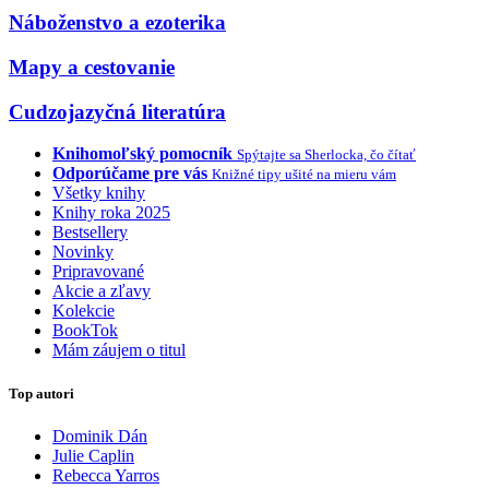
Náboženstvo a ezoterika
Mapy a cestovanie
Cudzojazyčná literatúra
Knihomoľský pomocník
Spýtajte sa Sherlocka, čo čítať
Odporúčame pre vás
Knižné tipy ušité na mieru vám
Všetky knihy
Knihy roka 2025
Bestsellery
Novinky
Pripravované
Akcie a zľavy
Kolekcie
BookTok
Mám záujem o titul
Top autori
Dominik Dán
Julie Caplin
Rebecca Yarros