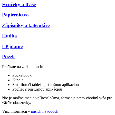
Hrnčeky a fľaše
Papiernictvo
Zápisníky a kalendáre
Hudba
LP platne
Puzzle
Prečítate na zariadeniach:
Pocketbook
Kindle
Smartfón či tablet s príslušnou aplikáciou
Počítač s príslušnou aplikáciou
Nie je možné meniť veľkosť písma, formát je preto vhodný skôr pre
väčšie obrazovky.
Viac informácií v
našich návodoch