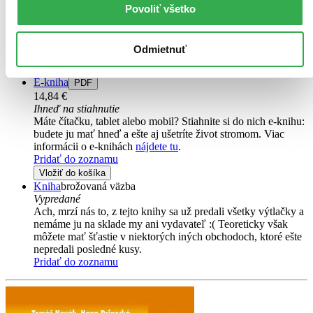
Povoliť všetko
Doplněné a přepracované vydání úspěšné knihy propojuje výklad
teorie s praktickými ukázkami rodinných příběhů a terapeutických
problémů. Cílem je vysvětlit aplikaci teorie v konkrétních situacích.
Odmietnuť
Terapie je chápána jako...
E-kniha
PDF
14,84 €
Ihneď na stiahnutie
Máte čítačku, tablet alebo mobil? Stiahnite si do nich e-knihu:
budete ju mať hneď a ešte aj ušetríte život stromom. Viac
informácii o e-knihách
nájdete tu
.
Pridať do zoznamu
Vložiť do košíka
Kniha
brožovaná väzba
Vypredané
Ach, mrzí nás to, z tejto knihy sa už predali všetky výtlačky a
nemáme ju na sklade my ani vydavateľ :( Teoreticky však
môžete mať šťastie v niektorých iných obchodoch, ktoré ešte
nepredali posledné kusy.
Pridať do zoznamu