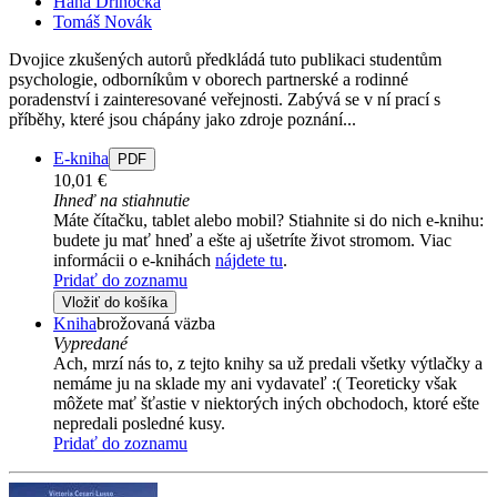
Hana Drinocká
Tomáš Novák
Dvojice zkušených autorů předkládá tuto publikaci studentům
psychologie, odborníkům v oborech partnerské a rodinné
poradenství i zainteresované veřejnosti. Zabývá se v ní prací s
příběhy, které jsou chápány jako zdroje poznání...
E-kniha
PDF
10,01 €
Ihneď na stiahnutie
Máte čítačku, tablet alebo mobil? Stiahnite si do nich e-knihu:
budete ju mať hneď a ešte aj ušetríte život stromom. Viac
informácii o e-knihách
nájdete tu
.
Pridať do zoznamu
Vložiť do košíka
Kniha
brožovaná väzba
Vypredané
Ach, mrzí nás to, z tejto knihy sa už predali všetky výtlačky a
nemáme ju na sklade my ani vydavateľ :( Teoreticky však
môžete mať šťastie v niektorých iných obchodoch, ktoré ešte
nepredali posledné kusy.
Pridať do zoznamu