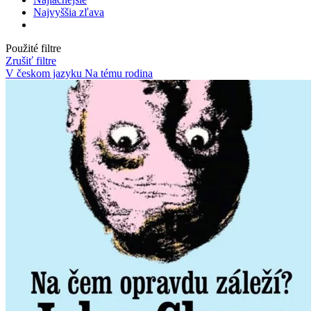
Najvyššia zľava
Použité filtre
Zrušiť filtre
V českom jazyku
Na tému rodina