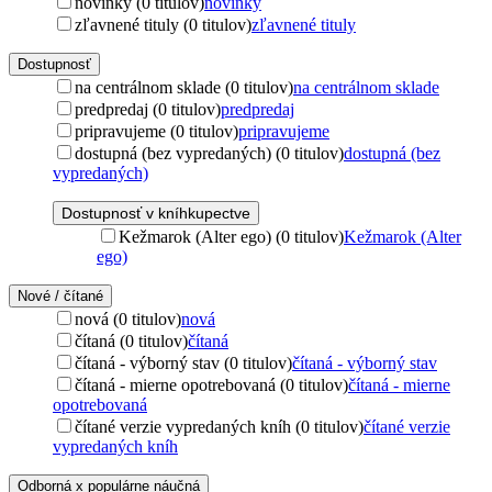
novinky (0 titulov)
novinky
zľavnené tituly (0 titulov)
zľavnené tituly
Dostupnosť
na centrálnom sklade (0 titulov)
na centrálnom sklade
predpredaj (0 titulov)
predpredaj
pripravujeme (0 titulov)
pripravujeme
dostupná (bez vypredaných) (0 titulov)
dostupná (bez
vypredaných)
Dostupnosť v kníhkupectve
Kežmarok (Alter ego) (0 titulov)
Kežmarok (Alter
ego)
Nové / čítané
nová (0 titulov)
nová
čítaná (0 titulov)
čítaná
čítaná - výborný stav (0 titulov)
čítaná - výborný stav
čítaná - mierne opotrebovaná (0 titulov)
čítaná - mierne
opotrebovaná
čítané verzie vypredaných kníh (0 titulov)
čítané verzie
vypredaných kníh
Odborná x populárne náučná