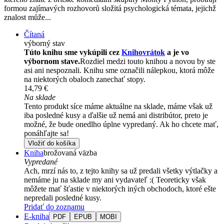
formou zajímavých rozhovorů složitá psychologická témata, jejichž
znalost může...
Čítaná
výborný stav
Túto knihu sme vykúpili cez
Knihovrátok
a je vo
výbornom stave.
Rozdiel medzi touto knihou a novou by ste
asi ani nespoznali. Knihu sme označili nálepkou, ktorá môže
na niektorých obaloch zanechať stopy.
14,79 €
Na sklade
Tento produkt síce máme aktuálne na sklade, máme však už
iba posledné kusy a ďalšie už nemá ani distribútor, preto je
možné, že bude onedlho úplne vypredaný. Ak ho chcete mať,
ponáhľajte sa!
Vložiť do košíka
Kniha
brožovaná väzba
Vypredané
Ach, mrzí nás to, z tejto knihy sa už predali všetky výtlačky a
nemáme ju na sklade my ani vydavateľ :( Teoreticky však
môžete mať šťastie v niektorých iných obchodoch, ktoré ešte
nepredali posledné kusy.
Pridať do zoznamu
E-kniha
PDF
EPUB
MOBI