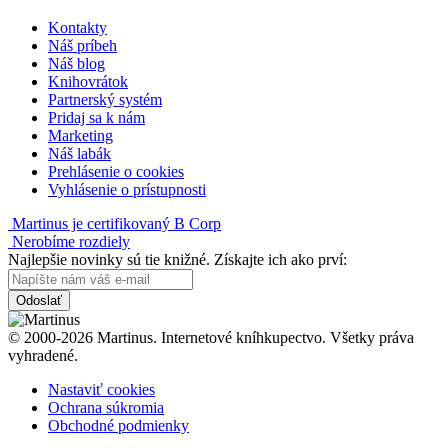
Kontakty
Náš príbeh
Náš blog
Knihovrátok
Partnerský systém
Pridaj sa k nám
Marketing
Náš labák
Prehlásenie o cookies
Vyhlásenie o prístupnosti
Martinus je certifikovaný B Corp
Nerobíme rozdiely
Najlepšie novinky sú tie knižné. Získajte ich ako prví:
Odoslať
© 2000-2026 Martinus. Internetové kníhkupectvo. Všetky práva
vyhradené.
Nastaviť cookies
Ochrana súkromia
Obchodné podmienky