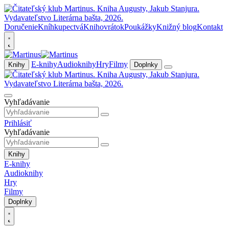
Doručenie
Kníhkupectvá
Knihovrátok
Poukážky
Knižný blog
Kontakt
E-knihy
Audioknihy
Hry
Filmy
Knihy
Doplnky
Vyhľadávanie
Prihlásiť
Vyhľadávanie
Knihy
E-knihy
Audioknihy
Hry
Filmy
Doplnky