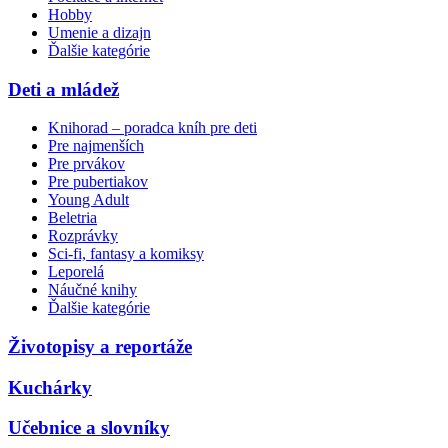
Hobby
Umenie a dizajn
Ďalšie kategórie
Deti a mládež
Knihorad – poradca kníh pre deti
Pre najmenších
Pre prvákov
Pre pubertiakov
Young Adult
Beletria
Rozprávky
Sci-fi, fantasy a komiksy
Leporelá
Náučné knihy
Ďalšie kategórie
Životopisy a reportáže
Kuchárky
Učebnice a slovníky