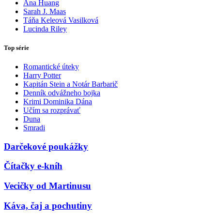
Ana Huang
Sarah J. Maas
Táňa Keleová Vasilková
Lucinda Riley
Top série
Romantické úteky
Harry Potter
Kapitán Stein a Notár Barbarič
Denník odvážneho bojka
Krimi Dominika Dána
Učím sa rozprávať
Duna
Smradi
Darčekové poukážky
Čítačky e-kníh
Vecičky od Martinusu
Káva, čaj a pochutiny