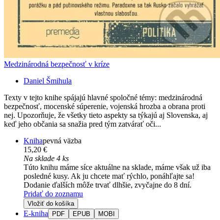
Medzinárodná bezpečnosť v kríze
Daniel Šmihula
Texty v tejto knihe spájajú hlavné spoločné témy: medzinárodná
bezpečnosť, mocenské súperenie, vojenská hrozba a obrana proti
nej. Upozorňuje, že všetky tieto aspekty sa týkajú aj Slovenska, aj
keď jeho občania sa snažia pred tým zatvárať oči...
Kniha
pevná väzba
15,20 €
Na sklade 4 ks
Túto knihu máme síce aktuálne na sklade, máme však už iba
posledné kusy. Ak ju chcete mať rýchlo, ponáhľajte sa!
Dodanie ďalších môže trvať dlhšie, zvyčajne do 8 dní.
Pridať do zoznamu
Vložiť do košíka
E-kniha
PDF
EPUB
MOBI