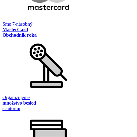
Sme 7-násobný
MasterCard
Obchodník roka
Organizujeme
množstvo besied
s autormi