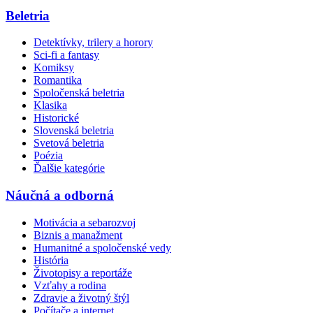
Beletria
Detektívky, trilery a horory
Sci-fi a fantasy
Komiksy
Romantika
Spoločenská beletria
Klasika
Historické
Slovenská beletria
Svetová beletria
Poézia
Ďalšie kategórie
Náučná a odborná
Motivácia a sebarozvoj
Biznis a manažment
Humanitné a spoločenské vedy
História
Životopisy a reportáže
Vzťahy a rodina
Zdravie a životný štýl
Počítače a internet