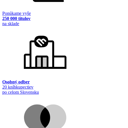
Ponúkame vyše
250 000 titulov
na sklade
Osobný odber
20 kníhkupectiev
po celom Slovensku