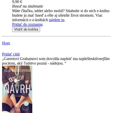
9,90 €
Ihneď na stiahnutie
Máte čítačku, tablet alebo mobil? Stiahnite si do nich e-knihu:
budete ju mať hneď a ešte aj ušetríte život stromom. Viac
informácii o e-knihách
nájdete tu
.
Pridať do zoznamu
Vložiť do košíka
Hore
Pridať citát
Garretovi Grahamovi som dovolila naplniť ma najdeštruktívnejším
pocitom, aký ľudstvo pozná - nádejou.