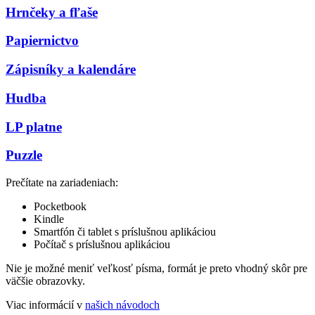
Hrnčeky a fľaše
Papiernictvo
Zápisníky a kalendáre
Hudba
LP platne
Puzzle
Prečítate na zariadeniach:
Pocketbook
Kindle
Smartfón či tablet s príslušnou aplikáciou
Počítač s príslušnou aplikáciou
Nie je možné meniť veľkosť písma, formát je preto vhodný skôr pre
väčšie obrazovky.
Viac informácií v
našich návodoch