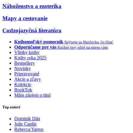
Náboženstvo a ezoterika
Mapy a cestovanie
Cudzojazyčná literatúra
Knihomoľský pomocník
Spýtajte sa Sherlocka, čo čítať
Odporúčame pre vás
Knižné tipy ušité na mieru vám
Všetky knihy
Knihy roka 2025
Bestsellery
Novinky
Pripravované
Akcie a zľavy
Kolekcie
BookTok
Mám záujem o titul
Top autori
Dominik Dán
Julie Caplin
Rebecca Yarros