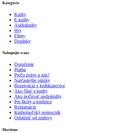
Kategórie
Knihy
E-knihy
Audioknihy
Hry
Filmy
Doplnky
Nakupujte u nás
Doručenie
Platba
Prečo práve u nás?
Najčastejšie otázky
Rezervácia v kníhkupectve
Ako čítať e-knihy
Ako počúvať audioknihy
Pre školy a knižnice
Reklamácie
Knihomoľský pomocník
Odstúpiť od zmluvy
Martinus