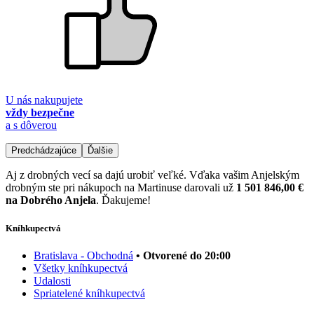
U nás nakupujete
vždy bezpečne
a s dôverou
Predchádzajúce
Ďalšie
Aj z drobných vecí sa dajú urobiť veľké. Vďaka vašim Anjelským
drobným ste pri nákupoch na Martinuse darovali už
1 501 846,00 €
na Dobrého Anjela
. Ďakujeme!
Kníhkupectvá
Bratislava - Obchodná
• Otvorené do 20:00
Všetky kníhkupectvá
Udalosti
Spriatelené kníhkupectvá