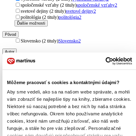
spoločenské vzťahy (2 tituly)
spoločenské vzťahy
2
svetové dejiny (2 tituly)
svetové dejiny
2
politológia (2 tituly)
politológia
2
Ďalšie možnosti
Pôvod
Slovensko (2 tituly)
Slovensko
2
Autor
Daniel Šmihula (2 tituly)
Daniel Šmihula
2
Vydavateľstvo
Premedia (2 tituly)
Premedia
2
Môžeme pracovať s cookies a kontaktnými údajmi?
Väzba
Aby sme vedeli, ako sa na našom webe správate, a mohli
pevná väzba (1 titul)
pevná väzba
1
vám zobraziť tie najlepšie tipy na knihy, zbierame cookies.
Formát
Niektoré sú naozaj potrebné a bez nich by naša stránka
E-kniha: PDF (1 titul)
E-kniha: PDF
1
vôbec nefungovala. Okrem toho používame analytické
E-kniha: EPUB (1 titul)
E-kniha: EPUB
1
cookies, ktoré nám umožňujú zisťovať, ako náš web
E-kniha: MOBI (1 titul)
E-kniha: MOBI
1
funguje, a stále ho pre vás zlepšovať. Personalizačné
Zúžiť výber
cookies nám dovoľujú prispôsobovať stránku pre vašu