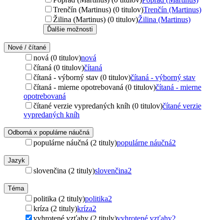
Trenčín (Martinus) (0 titulov)
Trenčín (Martinus)
Žilina (Martinus) (0 titulov)
Žilina (Martinus)
Ďalšie možnosti
Nové / čítané
nová (0 titulov)
nová
čítaná (0 titulov)
čítaná
čítaná - výborný stav (0 titulov)
čítaná - výborný stav
čítaná - mierne opotrebovaná (0 titulov)
čítaná - mierne
opotrebovaná
čítané verzie vypredaných kníh (0 titulov)
čítané verzie
vypredaných kníh
Odborná x populárne náučná
populárne náučná (2 tituly)
populárne náučná
2
Jazyk
slovenčina (2 tituly)
slovenčina
2
Téma
politika (2 tituly)
politika
2
kríza (2 tituly)
kríza
2
vyhrotené vzťahy (2 tituly)
vyhrotené vzťahy
2