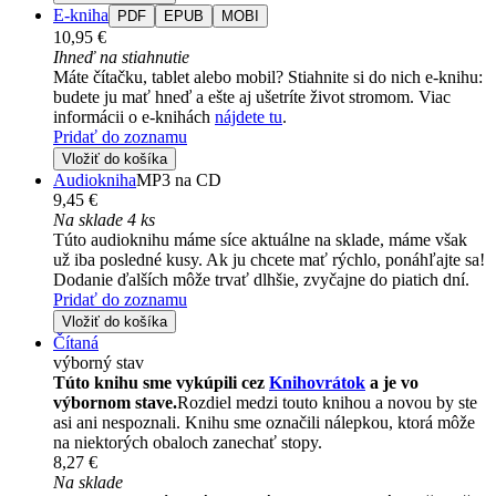
E-kniha
PDF
EPUB
MOBI
10,95 €
Ihneď na stiahnutie
Máte čítačku, tablet alebo mobil? Stiahnite si do nich e-knihu:
budete ju mať hneď a ešte aj ušetríte život stromom. Viac
informácii o e-knihách
nájdete tu
.
Pridať do zoznamu
Vložiť do košíka
Audiokniha
MP3 na CD
9,45 €
Na sklade 4 ks
Túto audioknihu máme síce aktuálne na sklade, máme však
už iba posledné kusy. Ak ju chcete mať rýchlo, ponáhľajte sa!
Dodanie ďalších môže trvať dlhšie, zvyčajne do piatich dní.
Pridať do zoznamu
Vložiť do košíka
Čítaná
výborný stav
Túto knihu sme vykúpili cez
Knihovrátok
a je vo
výbornom stave.
Rozdiel medzi touto knihou a novou by ste
asi ani nespoznali. Knihu sme označili nálepkou, ktorá môže
na niektorých obaloch zanechať stopy.
8,27 €
Na sklade