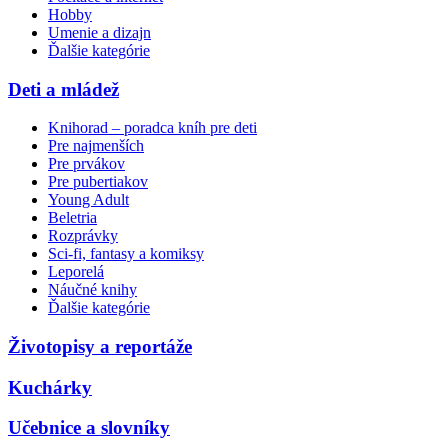
Hobby
Umenie a dizajn
Ďalšie kategórie
Deti a mládež
Knihorad – poradca kníh pre deti
Pre najmenších
Pre prvákov
Pre pubertiakov
Young Adult
Beletria
Rozprávky
Sci-fi, fantasy a komiksy
Leporelá
Náučné knihy
Ďalšie kategórie
Životopisy a reportáže
Kuchárky
Učebnice a slovníky