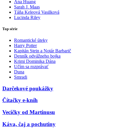
Ana Huang
Sarah J. Maas
Táňa Keleová Vasilková
Lucinda Riley
Top série
Romantické úteky
Harry Potter
Kapitán Stein a Notár Barbarič
Denník odvážneho bojka
Krimi Dominika Dána
Učím sa rozprávať
Duna
Smradi
Darčekové poukážky
Čítačky e-kníh
Vecičky od Martinusu
Káva, čaj a pochutiny