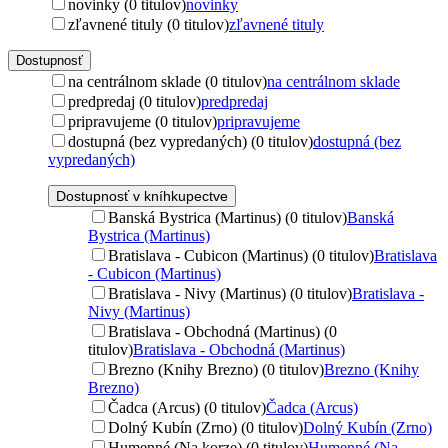
novinky (0 titulov)
novinky
zľavnené tituly (0 titulov)
zľavnené tituly
Dostupnosť
na centrálnom sklade (0 titulov)
na centrálnom sklade
predpredaj (0 titulov)
predpredaj
pripravujeme (0 titulov)
pripravujeme
dostupná (bez vypredaných) (0 titulov)
dostupná (bez
vypredaných)
Dostupnosť v kníhkupectve
Banská Bystrica (Martinus) (0 titulov)
Banská
Bystrica (Martinus)
Bratislava - Cubicon (Martinus) (0 titulov)
Bratislava
- Cubicon (Martinus)
Bratislava - Nivy (Martinus) (0 titulov)
Bratislava -
Nivy (Martinus)
Bratislava - Obchodná (Martinus) (0
titulov)
Bratislava - Obchodná (Martinus)
Brezno (Knihy Brezno) (0 titulov)
Brezno (Knihy
Brezno)
Čadca (Arcus) (0 titulov)
Čadca (Arcus)
Dolný Kubín (Zrno) (0 titulov)
Dolný Kubín (Zrno)
Humenné (Na korze) (0 titulov)
Humenné (Na