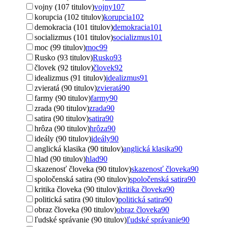
vojny (107 titulov)
vojny
107
korupcia (102 titulov)
korupcia
102
demokracia (101 titulov)
demokracia
101
socializmus (101 titulov)
socializmus
101
moc (99 titulov)
moc
99
Rusko (93 titulov)
Rusko
93
človek (92 titulov)
človek
92
idealizmus (91 titulov)
idealizmus
91
zvieratá (90 titulov)
zvieratá
90
farmy (90 titulov)
farmy
90
zrada (90 titulov)
zrada
90
satira (90 titulov)
satira
90
hrôza (90 titulov)
hrôza
90
ideály (90 titulov)
ideály
90
anglická klasika (90 titulov)
anglická klasika
90
hlad (90 titulov)
hlad
90
skazenosť človeka (90 titulov)
skazenosť človeka
90
spoločenská satira (90 titulov)
spoločenská satira
90
kritika človeka (90 titulov)
kritika človeka
90
politická satira (90 titulov)
politická satira
90
obraz človeka (90 titulov)
obraz človeka
90
ľudské správanie (90 titulov)
ľudské správanie
90