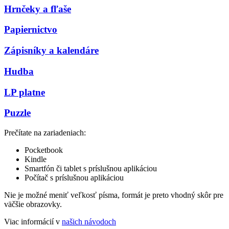
Hrnčeky a fľaše
Papiernictvo
Zápisníky a kalendáre
Hudba
LP platne
Puzzle
Prečítate na zariadeniach:
Pocketbook
Kindle
Smartfón či tablet s príslušnou aplikáciou
Počítač s príslušnou aplikáciou
Nie je možné meniť veľkosť písma, formát je preto vhodný skôr pre
väčšie obrazovky.
Viac informácií v
našich návodoch