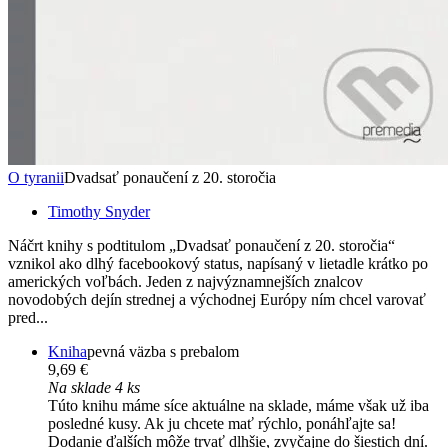
O tyranii
Dvadsať ponaučení z 20. storočia
Timothy Snyder
Náčrt knihy s podtitulom „Dvadsať ponaučení z 20. storočia“
vznikol ako dlhý facebookový status, napísaný v lietadle krátko po
amerických voľbách. Jeden z najvýznamnejších znalcov
novodobých dejín strednej a východnej Európy ním chcel varovať
pred...
Kniha
pevná väzba s prebalom
9,69 €
Na sklade 4 ks
Túto knihu máme síce aktuálne na sklade, máme však už iba
posledné kusy. Ak ju chcete mať rýchlo, ponáhľajte sa!
Dodanie ďalších môže trvať dlhšie, zvyčajne do šiestich dní.