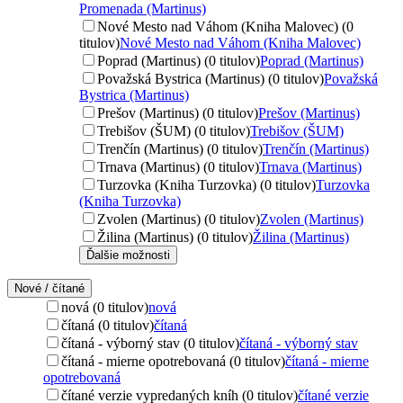
Promenada (Martinus)
Nové Mesto nad Váhom (Kniha Malovec) (0
titulov)
Nové Mesto nad Váhom (Kniha Malovec)
Poprad (Martinus) (0 titulov)
Poprad (Martinus)
Považská Bystrica (Martinus) (0 titulov)
Považská
Bystrica (Martinus)
Prešov (Martinus) (0 titulov)
Prešov (Martinus)
Trebišov (ŠUM) (0 titulov)
Trebišov (ŠUM)
Trenčín (Martinus) (0 titulov)
Trenčín (Martinus)
Trnava (Martinus) (0 titulov)
Trnava (Martinus)
Turzovka (Kniha Turzovka) (0 titulov)
Turzovka
(Kniha Turzovka)
Zvolen (Martinus) (0 titulov)
Zvolen (Martinus)
Žilina (Martinus) (0 titulov)
Žilina (Martinus)
Ďalšie možnosti
Nové / čítané
nová (0 titulov)
nová
čítaná (0 titulov)
čítaná
čítaná - výborný stav (0 titulov)
čítaná - výborný stav
čítaná - mierne opotrebovaná (0 titulov)
čítaná - mierne
opotrebovaná
čítané verzie vypredaných kníh (0 titulov)
čítané verzie