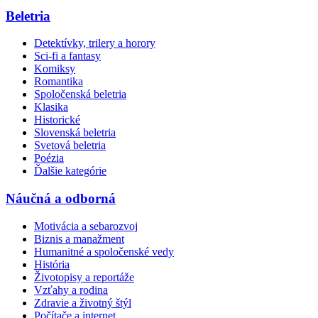
Beletria
Detektívky, trilery a horory
Sci-fi a fantasy
Komiksy
Romantika
Spoločenská beletria
Klasika
Historické
Slovenská beletria
Svetová beletria
Poézia
Ďalšie kategórie
Náučná a odborná
Motivácia a sebarozvoj
Biznis a manažment
Humanitné a spoločenské vedy
História
Životopisy a reportáže
Vzťahy a rodina
Zdravie a životný štýl
Počítače a internet