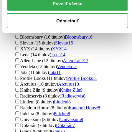
Simon & Schuster (19 titulov)
Simon & Schuster
19
Povoliť všetko
Bourdon (19 titulov)
Bourdon
19
William Collins (19 titulov)
William Collins
19
Ikar (18 titulov)
Ikar
18
Odmietnuť
Absynt (18 titulov)
Absynt
18
Karolinum (16 titulov)
Karolinum
16
Bloomsbury (16 titulov)
Bloomsbury
16
Slovart (15 titulov)
Slovart
15
XYZ (14 titulov)
XYZ
14
Leda (14 titulov)
Leda
14
Allen Lane (12 titulov)
Allen Lane
12
Vendeta (12 titulov)
Vendeta
12
Jota (11 titulov)
Jota
11
Profile Books (11 titulov)
Profile Books
11
Arcturus (10 titulov)
Arcturus
10
Kniha Zlín (9 titulov)
Kniha Zlín
9
Radioservis (8 titulov)
Radioservis
8
Lindeni (8 titulov)
Lindeni
8
Random House (8 titulov)
Random House
8
Pulchra (8 titulov)
Pulchra
8
Universum (8 titulov)
Universum
8
Dokořán (7 titulov)
Dokořán
7
Grada (6 titulov)
Grada
6