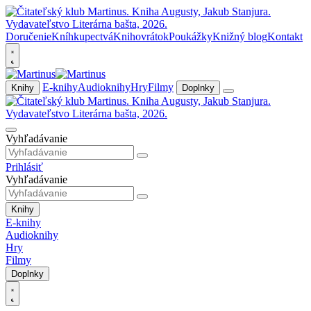
Doručenie
Kníhkupectvá
Knihovrátok
Poukážky
Knižný blog
Kontakt
E-knihy
Audioknihy
Hry
Filmy
Knihy
Doplnky
Vyhľadávanie
Prihlásiť
Vyhľadávanie
Knihy
E-knihy
Audioknihy
Hry
Filmy
Doplnky