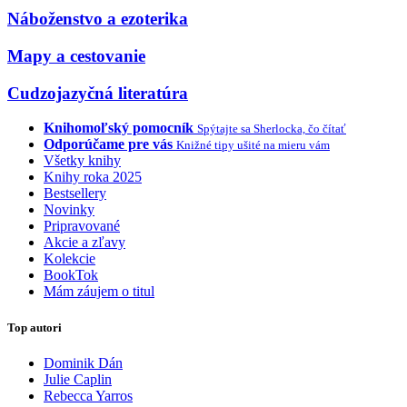
Náboženstvo a ezoterika
Mapy a cestovanie
Cudzojazyčná literatúra
Knihomoľský pomocník
Spýtajte sa Sherlocka, čo čítať
Odporúčame pre vás
Knižné tipy ušité na mieru vám
Všetky knihy
Knihy roka 2025
Bestsellery
Novinky
Pripravované
Akcie a zľavy
Kolekcie
BookTok
Mám záujem o titul
Top autori
Dominik Dán
Julie Caplin
Rebecca Yarros