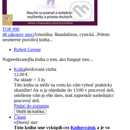
TOP #90
48 zákonov moci
Amorálna, škandalózna, cynická...Pritom
nesmierne pravdivá kniha...
Robert Greene
Najpredávanejšia kniha o tom, ako funguje moc...
Kniha
brožovaná väzba
12,00 €
Na sklade > 5 ks
Táto kniha sa môže na cestu ku vám vybrať prakticky
okamžite! Ak si ju objednáte do 13:00 v pracovný deň,
odošleme vám ju ešte dnes, inak najneskôr nasledujúci
pracovný deň.
Pridať do zoznamu
Vložiť do košíka
Čítaná
výborný stav
Túto knihu sme vykúpili cez
Knihovrátok
a je vo