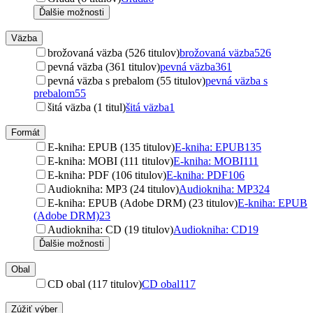
Ďalšie možnosti
Väzba
brožovaná väzba (526 titulov)
brožovaná väzba
526
pevná väzba (361 titulov)
pevná väzba
361
pevná väzba s prebalom (55 titulov)
pevná väzba s
prebalom
55
šitá väzba (1 titul)
šitá väzba
1
Formát
E-kniha: EPUB (135 titulov)
E-kniha: EPUB
135
E-kniha: MOBI (111 titulov)
E-kniha: MOBI
111
E-kniha: PDF (106 titulov)
E-kniha: PDF
106
Audiokniha: MP3 (24 titulov)
Audiokniha: MP3
24
E-kniha: EPUB (Adobe DRM) (23 titulov)
E-kniha: EPUB
(Adobe DRM)
23
Audiokniha: CD (19 titulov)
Audiokniha: CD
19
Ďalšie možnosti
Obal
CD obal (117 titulov)
CD obal
117
Zúžiť výber