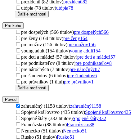
prezidenti (82 titulov)
prezidenti
82
utópia (78 titulov)
utópia
78
Ďalšie možnosti
Pre koho
pre dospelých (566 titulov)
pre dospelých
566
pre ženy (164 titulov)
pre ženy
164
pre mužov (156 titulov)
pre mužov
156
young adult (154 titulov)
young adult
154
pre deti a mládež (57 titulov)
pre deti a mládež
57
pre podnikateľov (8 titulov)
pre podnikateľov
8
pre náročných (7 titulov)
pre náročných
7
pre študentov (6 titulov)
pre študentov
6
pre právnikov (1 titul)
pre právnikov
1
Ďalšie možnosti
Pôvod
zahraničný (1158 titulov)
zahraničný
1158
Spojené kráľovstvo (435 titulov)
Spojené kráľovstvo
435
Spojené štáty (332 titulov)
Spojené štáty
332
Francúzsko (88 titulov)
Francúzsko
88
Nemecko (51 titulov)
Nemecko
51
Rusko (51 titulov)
Rusko
51