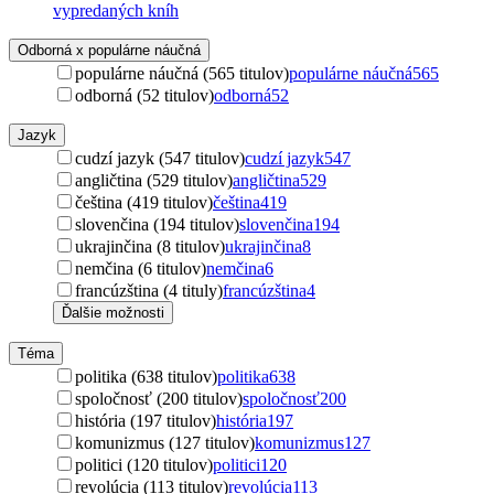
vypredaných kníh
Odborná x populárne náučná
populárne náučná (565 titulov)
populárne náučná
565
odborná (52 titulov)
odborná
52
Jazyk
cudzí jazyk (547 titulov)
cudzí jazyk
547
angličtina (529 titulov)
angličtina
529
čeština (419 titulov)
čeština
419
slovenčina (194 titulov)
slovenčina
194
ukrajinčina (8 titulov)
ukrajinčina
8
nemčina (6 titulov)
nemčina
6
francúzština (4 tituly)
francúzština
4
Ďalšie možnosti
Téma
politika (638 titulov)
politika
638
spoločnosť (200 titulov)
spoločnosť
200
história (197 titulov)
história
197
komunizmus (127 titulov)
komunizmus
127
politici (120 titulov)
politici
120
revolúcia (113 titulov)
revolúcia
113