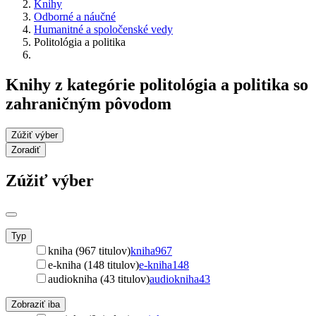
Knihy
Odborné a náučné
Humanitné a spoločenské vedy
Politológia a politika
Knihy z kategórie politológia a politika so
zahraničným pôvodom
Zúžiť výber
Zoradiť
Zúžiť výber
Typ
kniha (967 titulov)
kniha
967
e-kniha (148 titulov)
e-kniha
148
audiokniha (43 titulov)
audiokniha
43
Zobraziť iba