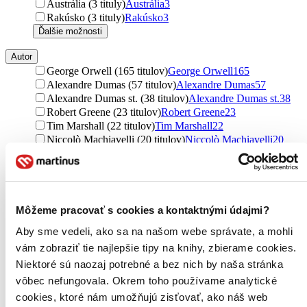
Austrália (3 tituly)
Austrália
3
Rakúsko (3 tituly)
Rakúsko
3
Ďalšie možnosti
Autor
George Orwell (165 titulov)
George Orwell
165
Alexandre Dumas (57 titulov)
Alexandre Dumas
57
Alexandre Dumas st. (38 titulov)
Alexandre Dumas st.
38
Robert Greene (23 titulov)
Robert Greene
23
Tim Marshall (22 titulov)
Tim Marshall
22
Niccolò Machiavelli (20 titulov)
Niccolò Machiavelli
20
Niccolo Machiavelli (18 titulov)
Niccolo Machiavelli
18
Barack Obama (17 titulov)
Barack Obama
17
Niccoló Machiavelli (15 titulov)
Niccoló Machiavelli
15
Mark Galeotti (14 titulov)
Mark Galeotti
14
Henry Kissinger (13 titulov)
Henry Kissinger
13
Môžeme pracovať s cookies a kontaktnými údajmi?
Bradley Hope (13 titulov)
Bradley Hope
13
Aby sme vedeli, ako sa na našom webe správate, a mohli
Karl Marx (12 titulov)
Karl Marx
12
vám zobraziť tie najlepšie tipy na knihy, zbierame cookies.
Friedrich Engels (12 titulov)
Friedrich Engels
12
Douglas Murray (12 titulov)
Douglas Murray
12
Niektoré sú naozaj potrebné a bez nich by naša stránka
Thomas More (11 titulov)
Thomas More
11
vôbec nefungovala. Okrem toho používame analytické
Michail Zygar (10 titulov)
Michail Zygar
10
cookies, ktoré nám umožňujú zisťovať, ako náš web
Alice Hanáková (9 titulov)
Alice Hanáková
9