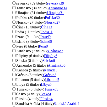
severský (39 titulov)
severský
39
Taliansko (34 titulov)
Taliansko
34
Ukrajina (31 titulov)
Ukrajina
31
Poľsko (30 titulov)
Poľsko
30
Nórsko (27 titulov)
Nórsko
27
Čína (13 titulov)
Čína
13
India (11 titulov)
India
11
Izrael (9 titulov)
Izrael
9
Island (8 titulov)
Island
8
Peru (8 titulov)
Peru
8
Albánsko (7 titulov)
Albánsko
7
Filipíny (6 titulov)
Filipíny
6
Srbsko (6 titulov)
Srbsko
6
Arménsko (5 titulov)
Arménsko
5
Kanada (5 titulov)
Kanada
5
Grécko (5 titulov)
Grécko
5
Libanon (5 titulov)
Libanon
5
Líbya (5 titulov)
Líbya
5
Tunisko (5 titulov)
Tunisko
5
Česko (4 tituly)
Česko
4
Fínsko (4 tituly)
Fínsko
4
Saudská Arábia (4 tituly)
Saudská Arábia
4