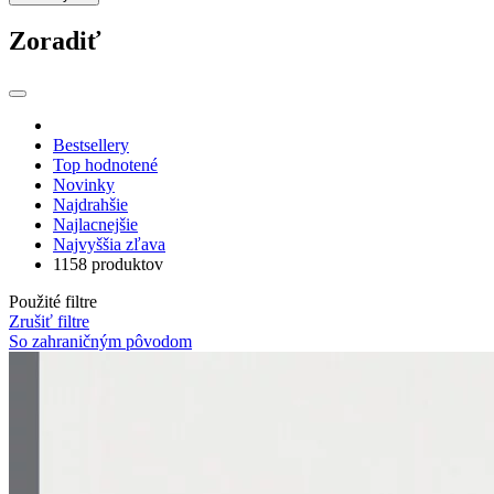
Zoradiť
Bestsellery
Top hodnotené
Novinky
Najdrahšie
Najlacnejšie
Najvyššia zľava
1158 produktov
Použité filtre
Zrušiť filtre
So zahraničným pôvodom