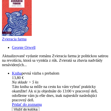
Zvieracia farma
George Orwell
Aktualizované vydanie románu Zvieracia farma je politickou satirou
na revolúciu, ktorá sa vymkla z rúk. Zvieratá sa zbavia nadvlády
nenávidených...
Kniha
pevná väzba s prebalom
13,80 €
Na sklade > 5 ks
Táto kniha sa môže na cestu ku vám vybrať prakticky
okamžite! Ak si ju objednáte do 13:00 v pracovný deň,
odošleme vám ju ešte dnes, inak najneskôr nasledujúci
pracovný deň.
Pridať do zoznamu
Vložiť do košíka