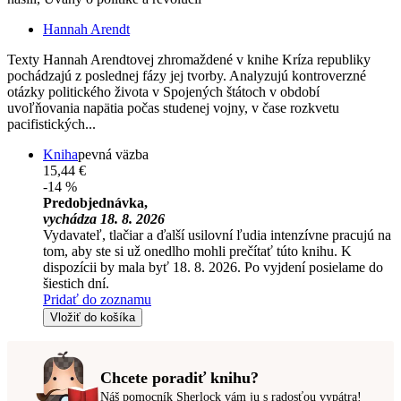
Hannah Arendt
Texty Hannah Arendtovej zhromaždené v knihe Kríza republiky
pochádzajú z poslednej fázy jej tvorby. Analyzujú kontroverzné
otázky politického života v Spojených štátoch v období
uvoľňovania napätia počas studenej vojny, v čase rozkvetu
pacifistických...
Kniha
pevná väzba
15,44 €
-14 %
Predobjednávka,
vychádza 18. 8. 2026
Vydavateľ, tlačiar a ďalší usilovní ľudia intenzívne pracujú na
tom, aby ste si už onedlho mohli prečítať túto knihu. K
dispozícii by mala byť 18. 8. 2026. Po vyjdení posielame do
šiestich dní.
Pridať do zoznamu
Vložiť do košíka
Chcete poradiť knihu?
Náš pomocník Sherlock vám ju s radosťou vypátra!