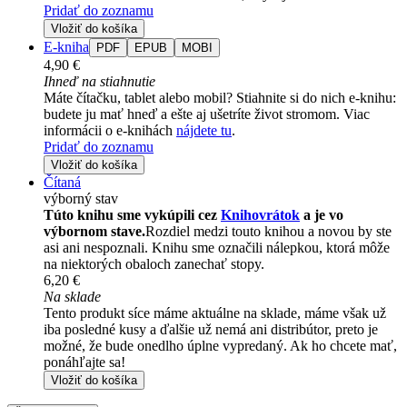
Pridať do zoznamu
Vložiť do košíka
E-kniha
PDF
EPUB
MOBI
4,90 €
Ihneď na stiahnutie
Máte čítačku, tablet alebo mobil? Stiahnite si do nich e-knihu:
budete ju mať hneď a ešte aj ušetríte život stromom. Viac
informácii o e-knihách
nájdete tu
.
Pridať do zoznamu
Vložiť do košíka
Čítaná
výborný stav
Túto knihu sme vykúpili cez
Knihovrátok
a je vo
výbornom stave.
Rozdiel medzi touto knihou a novou by ste
asi ani nespoznali. Knihu sme označili nálepkou, ktorá môže
na niektorých obaloch zanechať stopy.
6,20 €
Na sklade
Tento produkt síce máme aktuálne na sklade, máme však už
iba posledné kusy a ďalšie už nemá ani distribútor, preto je
možné, že bude onedlho úplne vypredaný. Ak ho chcete mať,
ponáhľajte sa!
Vložiť do košíka