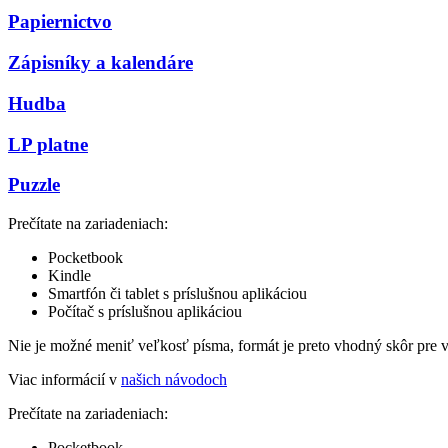
Papiernictvo
Zápisníky a kalendáre
Hudba
LP platne
Puzzle
Prečítate na zariadeniach:
Pocketbook
Kindle
Smartfón či tablet s príslušnou aplikáciou
Počítač s príslušnou aplikáciou
Nie je možné meniť veľkosť písma, formát je preto vhodný skôr pre 
Viac informácií v
našich návodoch
Prečítate na zariadeniach:
Pocketbook