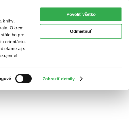
Povoliť všetko
a knihy,
ovala. Okrem
Odmietnuť
stále ho pre
u orientáciu.
dieľame aj s
Ďakujeme!
ngové
Zobraziť detaily