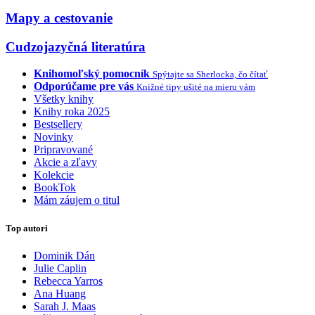
Mapy a cestovanie
Cudzojazyčná literatúra
Knihomoľský pomocník
Spýtajte sa Sherlocka, čo čítať
Odporúčame pre vás
Knižné tipy ušité na mieru vám
Všetky knihy
Knihy roka 2025
Bestsellery
Novinky
Pripravované
Akcie a zľavy
Kolekcie
BookTok
Mám záujem o titul
Top autori
Dominik Dán
Julie Caplin
Rebecca Yarros
Ana Huang
Sarah J. Maas