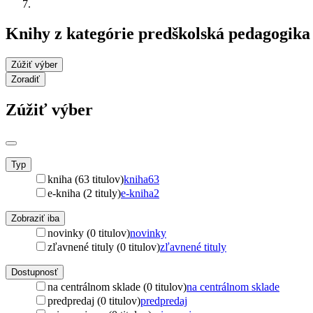
Knihy z kategórie predškolská pedagogika 
Zúžiť výber
Zoradiť
Zúžiť výber
Typ
kniha (63 titulov)
kniha
63
e-kniha (2 tituly)
e-kniha
2
Zobraziť iba
novinky (0 titulov)
novinky
zľavnené tituly (0 titulov)
zľavnené tituly
Dostupnosť
na centrálnom sklade (0 titulov)
na centrálnom sklade
predpredaj (0 titulov)
predpredaj