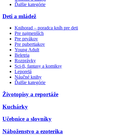
Ďalšie kategórie
Deti a mládež
Knihorad – poradca kníh pre deti
Pre najmenších
Pre prvákov
Pre pubertiakov
Young Adult
Beletria
Rozprávky
Sci-fi, fantasy a komiksy
Leporelá
Náučné knihy
Ďalšie kategórie
Životopisy a reportáže
Kuchárky
Učebnice a slovníky
Náboženstvo a ezoterika