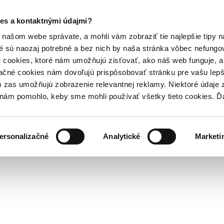
es a kontaktnými údajmi?
našom webe správate, a mohli vám zobraziť tie najlepšie tipy n
é sú naozaj potrebné a bez nich by naša stránka vôbec nefung
 cookies, ktoré nám umožňujú zisťovať, ako náš web funguje, a 
ačné cookies nám dovoľujú prispôsobovať stránku pre vašu lepši
zas umožňujú zobrazenie relevantnej reklamy. Niektoré údaje z
y nám pomohlo, keby sme mohli používať všetky tieto cookies. 
ersonalizačné
Analytické
Marketi