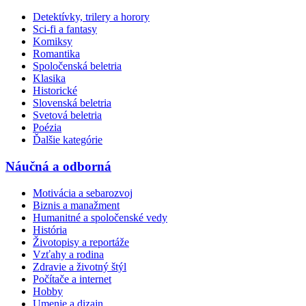
Detektívky, trilery a horory
Sci-fi a fantasy
Komiksy
Romantika
Spoločenská beletria
Klasika
Historické
Slovenská beletria
Svetová beletria
Poézia
Ďalšie kategórie
Náučná a odborná
Motivácia a sebarozvoj
Biznis a manažment
Humanitné a spoločenské vedy
História
Životopisy a reportáže
Vzťahy a rodina
Zdravie a životný štýl
Počítače a internet
Hobby
Umenie a dizajn