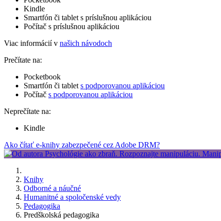
Kindle
Smartfón či tablet s príslušnou aplikáciou
Počítač s príslušnou aplikáciou
Viac informácií v
našich návodoch
Prečítate na:
Pocketbook
Smartfón či tablet
s podporovanou aplikáciou
Počítač
s podporovanou aplikáciou
Neprečítate na:
Kindle
Ako čítať e-knihy zabezpečené cez Adobe DRM?
Knihy
Odborné a náučné
Humanitné a spoločenské vedy
Pedagogika
Predškolská pedagogika