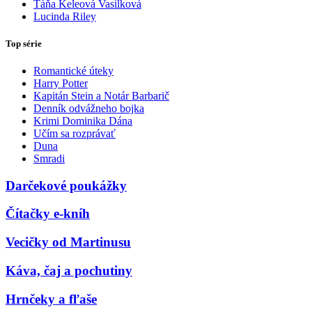
Táňa Keleová Vasilková
Lucinda Riley
Top série
Romantické úteky
Harry Potter
Kapitán Stein a Notár Barbarič
Denník odvážneho bojka
Krimi Dominika Dána
Učím sa rozprávať
Duna
Smradi
Darčekové poukážky
Čítačky e-kníh
Vecičky od Martinusu
Káva, čaj a pochutiny
Hrnčeky a fľaše