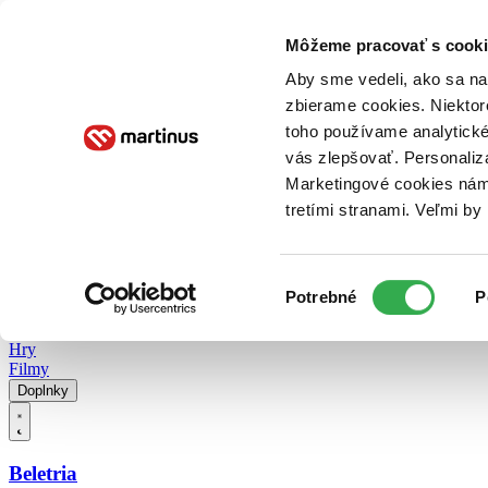
Doručenie
Kníhkupectvá
Knihovrátok
Poukážky
Knižný blog
Kontakt
Môžeme pracovať s cooki
Aby sme vedeli, ako sa na 
zbierame cookies. Niektor
E-knihy
Audioknihy
Hry
Filmy
Knihy
Doplnky
toho používame analytické
vás zlepšovať. Personaliz
Vyhľadávanie
Marketingové cookies nám 
tretími stranami. Veľmi b
Prihlásiť
Vyhľadávanie
Výber
Knihy
Potrebné
P
súhlasu
E-knihy
Audioknihy
Hry
Filmy
Doplnky
Beletria