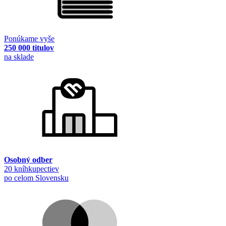
Ponúkame vyše
250 000 titulov
na sklade
Osobný odber
20 kníhkupectiev
po celom Slovensku