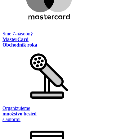
Sme 7-násobný
MasterCard
Obchodník roka
Organizujeme
množstvo besied
s autormi