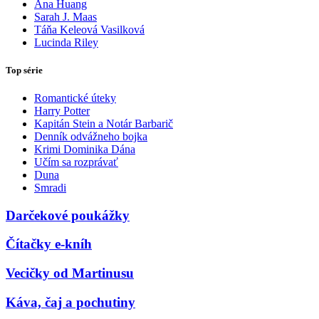
Ana Huang
Sarah J. Maas
Táňa Keleová Vasilková
Lucinda Riley
Top série
Romantické úteky
Harry Potter
Kapitán Stein a Notár Barbarič
Denník odvážneho bojka
Krimi Dominika Dána
Učím sa rozprávať
Duna
Smradi
Darčekové poukážky
Čítačky e-kníh
Vecičky od Martinusu
Káva, čaj a pochutiny