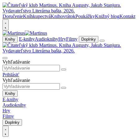
Doručenie
Kníhkupectvá
Knihovrátok
Poukážky
Knižný blog
Kontakt
E-knihy
Audioknihy
Hry
Filmy
Knihy
Doplnky
Vyhľadávanie
Prihlásiť
Vyhľadávanie
Knihy
E-knihy
Audioknihy
Hry
Filmy
Doplnky