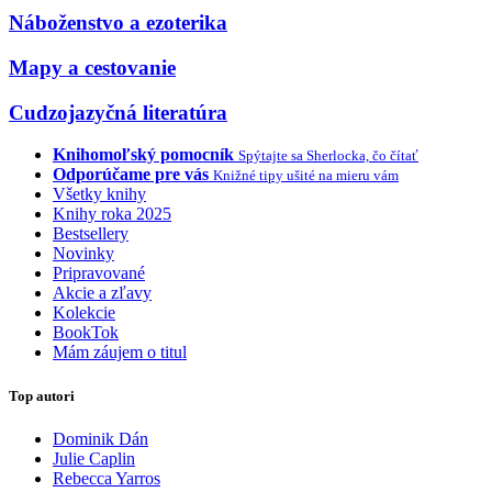
Náboženstvo a ezoterika
Mapy a cestovanie
Cudzojazyčná literatúra
Knihomoľský pomocník
Spýtajte sa Sherlocka, čo čítať
Odporúčame pre vás
Knižné tipy ušité na mieru vám
Všetky knihy
Knihy roka 2025
Bestsellery
Novinky
Pripravované
Akcie a zľavy
Kolekcie
BookTok
Mám záujem o titul
Top autori
Dominik Dán
Julie Caplin
Rebecca Yarros