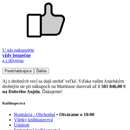
U nás nakupujete
vždy bezpečne
a s dôverou
Predchádzajúce
Ďalšie
Aj z drobných vecí sa dajú urobiť veľké. Vďaka vašim Anjelským
drobným ste pri nákupoch na Martinuse darovali už
1 501 846,00 €
na Dobrého Anjela
. Ďakujeme!
Kníhkupectvá
Bratislava - Obchodná
• Otvárame o 10:00
Všetky kníhkupectvá
Udalosti