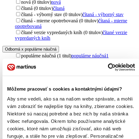
nová (0 titulov)
nová
čítaná (0 titulov)
čítaná
čítaná - výborný stav (0 titulov)
čítaná - výborný stav
čítaná - mierne opotrebovaná (0 titulov)
čítaná - mierne
opotrebovaná
čítané verzie vypredaných kníh (0 titulov)
čítané verzie
vypredaných kníh
Odborná x populárne náučná
populárne náučná (1 titul)
populárne náučná
1
Jazyk
slovenčina (1 titul)
slovenčina
1
Téma
Môžeme pracovať s cookies a kontaktnými údajmi?
čaj (1 titul)
čaj
1
zaujímavosti (1 titul)
zaujímavosti
1
Aby sme vedeli, ako sa na našom webe správate, a mohli
vám zobraziť tie najlepšie tipy na knihy, zbierame cookies.
Pre koho
Niektoré sú naozaj potrebné a bez nich by naša stránka
pre deti a mládež (1 titul)
pre deti a mládež
1
vôbec nefungovala. Okrem toho používame analytické
Pôvod
cookies, ktoré nám umožňujú zisťovať, ako náš web
Slovensko (1 titul)
Slovensko
1
funguje, a stále ho pre vás zlepšovať. Personalizačné