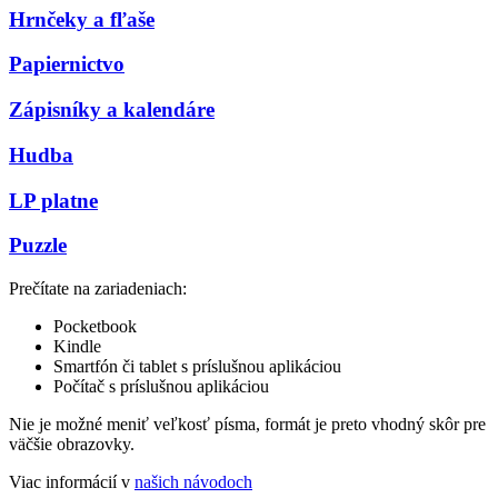
Hrnčeky a fľaše
Papiernictvo
Zápisníky a kalendáre
Hudba
LP platne
Puzzle
Prečítate na zariadeniach:
Pocketbook
Kindle
Smartfón či tablet s príslušnou aplikáciou
Počítač s príslušnou aplikáciou
Nie je možné meniť veľkosť písma, formát je preto vhodný skôr pre
väčšie obrazovky.
Viac informácií v
našich návodoch