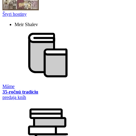
Štyri hostiny
Meir Shalev
Máme
35-ročnú tradíciu
predaja kníh