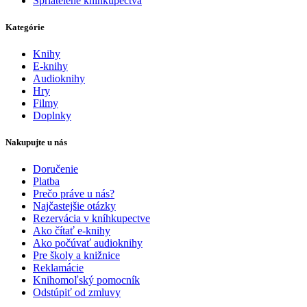
Spriatelené kníhkupectvá
Kategórie
Knihy
E-knihy
Audioknihy
Hry
Filmy
Doplnky
Nakupujte u nás
Doručenie
Platba
Prečo práve u nás?
Najčastejšie otázky
Rezervácia v kníhkupectve
Ako čítať e-knihy
Ako počúvať audioknihy
Pre školy a knižnice
Reklamácie
Knihomoľský pomocník
Odstúpiť od zmluvy