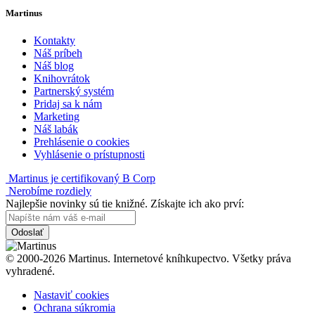
Martinus
Kontakty
Náš príbeh
Náš blog
Knihovrátok
Partnerský systém
Pridaj sa k nám
Marketing
Náš labák
Prehlásenie o cookies
Vyhlásenie o prístupnosti
Martinus je certifikovaný B Corp
Nerobíme rozdiely
Najlepšie novinky sú tie knižné. Získajte ich ako prví:
Odoslať
© 2000-2026 Martinus. Internetové kníhkupectvo. Všetky práva
vyhradené.
Nastaviť cookies
Ochrana súkromia