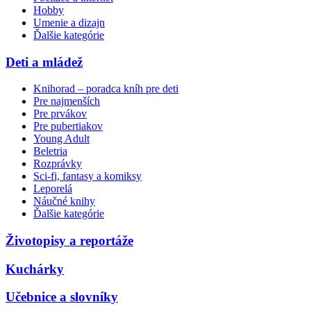
Hobby
Umenie a dizajn
Ďalšie kategórie
Deti a mládež
Knihorad – poradca kníh pre deti
Pre najmenších
Pre prvákov
Pre pubertiakov
Young Adult
Beletria
Rozprávky
Sci-fi, fantasy a komiksy
Leporelá
Náučné knihy
Ďalšie kategórie
Životopisy a reportáže
Kuchárky
Učebnice a slovníky