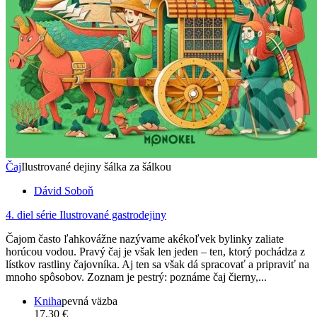
Čaj
Ilustrované dejiny šálka za šálkou
Dávid Soboň
4. diel série
Ilustrované gastrodejiny
Čajom často ľahkovážne nazývame akékoľvek bylinky zaliate
horúcou vodou. Pravý čaj je však len jeden – ten, ktorý pochádza z
lístkov rastliny čajovníka. Aj ten sa však dá spracovať a pripraviť na
mnoho spôsobov. Zoznam je pestrý: poznáme čaj čierny,...
Kniha
pevná väzba
17,30 €