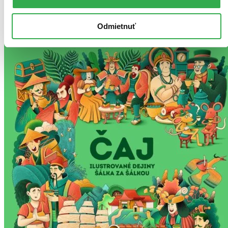
Použité filtre
Zrušiť filtre
Odmietnuť
Na tému čaj