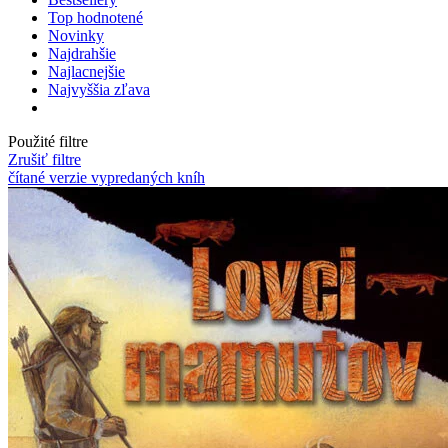
Top hodnotené
Novinky
Najdrahšie
Najlacnejšie
Najvyššia zľava
Použité filtre
Zrušiť filtre
čítané verzie vypredaných kníh