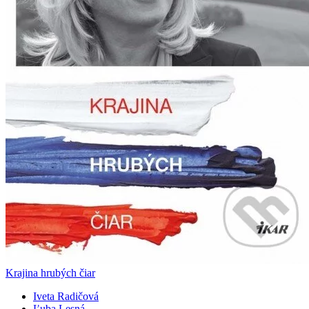
Krajina hrubých čiar
Iveta Radičová
Ľuba Lesná