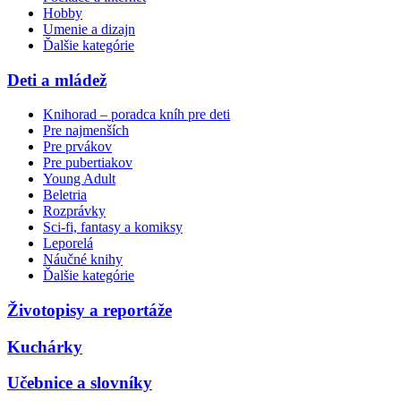
Hobby
Umenie a dizajn
Ďalšie kategórie
Deti a mládež
Knihorad – poradca kníh pre deti
Pre najmenších
Pre prvákov
Pre pubertiakov
Young Adult
Beletria
Rozprávky
Sci-fi, fantasy a komiksy
Leporelá
Náučné knihy
Ďalšie kategórie
Životopisy a reportáže
Kuchárky
Učebnice a slovníky