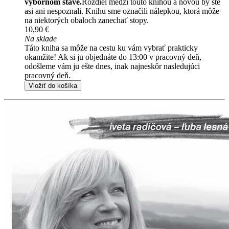
výbornom stave.
Rozdiel medzi touto knihou a novou by ste
asi ani nespoznali. Knihu sme označili nálepkou, ktorá môže
na niektorých obaloch zanechať stopy.
10,90 €
Na sklade
Táto kniha sa môže na cestu ku vám vybrať prakticky
okamžite! Ak si ju objednáte do 13:00 v pracovný deň,
odošleme vám ju ešte dnes, inak najneskôr nasledujúci
pracovný deň.
Vložiť do košíka