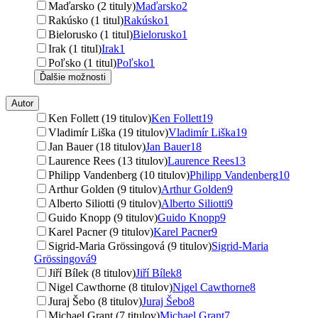
Maďarsko (2 tituly)
Maďarsko
2
Rakúsko (1 titul)
Rakúsko
1
Bielorusko (1 titul)
Bielorusko
1
Irak (1 titul)
Irak
1
Poľsko (1 titul)
Poľsko
1
Ďalšie možnosti
Autor
Ken Follett (19 titulov)
Ken Follett
19
Vladimír Liška (19 titulov)
Vladimír Liška
19
Jan Bauer (18 titulov)
Jan Bauer
18
Laurence Rees (13 titulov)
Laurence Rees
13
Philipp Vandenberg (10 titulov)
Philipp Vandenberg
10
Arthur Golden (9 titulov)
Arthur Golden
9
Alberto Siliotti (9 titulov)
Alberto Siliotti
9
Guido Knopp (9 titulov)
Guido Knopp
9
Karel Pacner (9 titulov)
Karel Pacner
9
Sigrid-Maria Grössingová (9 titulov)
Sigrid-Maria
Grössingová
9
Jiří Bílek (8 titulov)
Jiří Bílek
8
Nigel Cawthorne (8 titulov)
Nigel Cawthorne
8
Juraj Šebo (8 titulov)
Juraj Šebo
8
Michael Grant (7 titulov)
Michael Grant
7