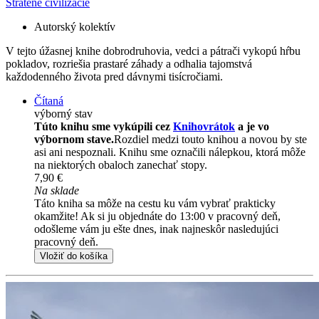
Stratené civilizácie
Autorský kolektív
V tejto úžasnej knihe dobrodruhovia, vedci a pátrači vykopú hŕbu
pokladov, rozriešia prastaré záhady a odhalia tajomstvá
každodenného života pred dávnymi tisícročiami.
Čítaná
výborný stav
Túto knihu sme vykúpili cez
Knihovrátok
a je vo
výbornom stave.
Rozdiel medzi touto knihou a novou by ste
asi ani nespoznali. Knihu sme označili nálepkou, ktorá môže
na niektorých obaloch zanechať stopy.
7,90 €
Na sklade
Táto kniha sa môže na cestu ku vám vybrať prakticky
okamžite! Ak si ju objednáte do 13:00 v pracovný deň,
odošleme vám ju ešte dnes, inak najneskôr nasledujúci
pracovný deň.
Vložiť do košíka