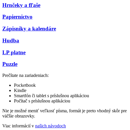
Hrnčeky a fľaše
Papiernictvo
Zápisníky a kalendáre
Hudba
LP platne
Puzzle
Prečítate na zariadeniach:
Pocketbook
Kindle
Smartfón či tablet s príslušnou aplikáciou
Počítač s príslušnou aplikáciou
Nie je možné meniť veľkosť písma, formát je preto vhodný skôr pre
väčšie obrazovky.
Viac informácií v
našich návodoch