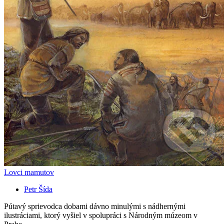
Lovci mamutov
Petr Šída
Pútavý sprievodca dobami dávno minulými s nádhernými
ilustráciami, ktorý vyšiel v spolupráci s Národným múzeom v