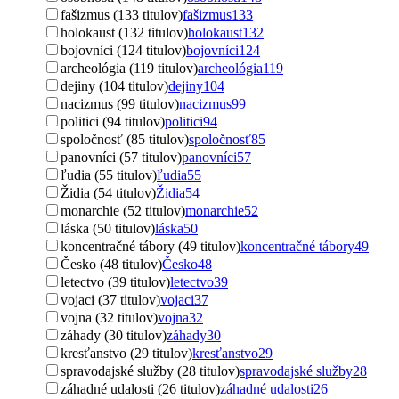
fašizmus (133 titulov)
fašizmus
133
holokaust (132 titulov)
holokaust
132
bojovníci (124 titulov)
bojovníci
124
archeológia (119 titulov)
archeológia
119
dejiny (104 titulov)
dejiny
104
nacizmus (99 titulov)
nacizmus
99
politici (94 titulov)
politici
94
spoločnosť (85 titulov)
spoločnosť
85
panovníci (57 titulov)
panovníci
57
ľudia (55 titulov)
ľudia
55
Židia (54 titulov)
Židia
54
monarchie (52 titulov)
monarchie
52
láska (50 titulov)
láska
50
koncentračné tábory (49 titulov)
koncentračné tábory
49
Česko (48 titulov)
Česko
48
letectvo (39 titulov)
letectvo
39
vojaci (37 titulov)
vojaci
37
vojna (32 titulov)
vojna
32
záhady (30 titulov)
záhady
30
kresťanstvo (29 titulov)
kresťanstvo
29
spravodajské služby (28 titulov)
spravodajské služby
28
záhadné udalosti (26 titulov)
záhadné udalosti
26