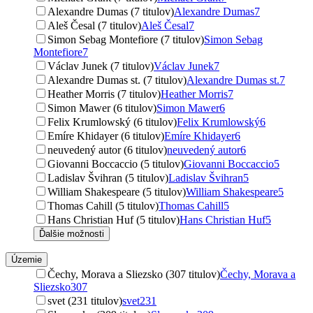
Alexandre Dumas (7 titulov)
Alexandre Dumas
7
Aleš Česal (7 titulov)
Aleš Česal
7
Simon Sebag Montefiore (7 titulov)
Simon Sebag
Montefiore
7
Václav Junek (7 titulov)
Václav Junek
7
Alexandre Dumas st. (7 titulov)
Alexandre Dumas st.
7
Heather Morris (7 titulov)
Heather Morris
7
Simon Mawer (6 titulov)
Simon Mawer
6
Felix Krumlowský (6 titulov)
Felix Krumlowský
6
Emíre Khidayer (6 titulov)
Emíre Khidayer
6
neuvedený autor (6 titulov)
neuvedený autor
6
Giovanni Boccaccio (5 titulov)
Giovanni Boccaccio
5
Ladislav Švihran (5 titulov)
Ladislav Švihran
5
William Shakespeare (5 titulov)
William Shakespeare
5
Thomas Cahill (5 titulov)
Thomas Cahill
5
Hans Christian Huf (5 titulov)
Hans Christian Huf
5
Ďalšie možnosti
Územie
Čechy, Morava a Sliezsko (307 titulov)
Čechy, Morava a
Sliezsko
307
svet (231 titulov)
svet
231