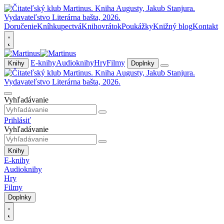
Doručenie
Kníhkupectvá
Knihovrátok
Poukážky
Knižný blog
Kontakt
E-knihy
Audioknihy
Hry
Filmy
Knihy
Doplnky
Vyhľadávanie
Prihlásiť
Vyhľadávanie
Knihy
E-knihy
Audioknihy
Hry
Filmy
Doplnky