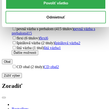
Výběr
24
Povoliť všetko
Ďalšie možnosti
Väzba
Odmietnuť
pevná väzba (1722 titulov)
pevná väzba
1722
brožovaná väzba (444 titulov)
brožovaná väzba
444
pevná väzba s prebalom (415 titulov)
pevná väzba s
prebalom
415
flexi (6 titulov)
flexi
6
špirálová väzba (2 tituly)
špirálová väzba
2
šitá väzba (1 titul)
šitá väzba
1
Ďalšie možnosti
Obal
CD obal (2 tituly)
CD obal
2
Zúžiť výber
Zoradiť
Bestsellery