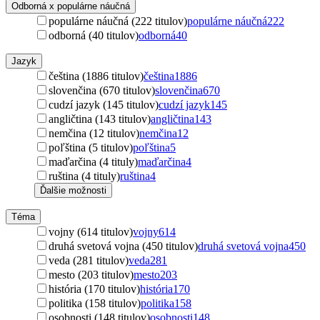
Odborná x populárne náučná
populárne náučná (222 titulov)
populárne náučná
222
odborná (40 titulov)
odborná
40
Jazyk
čeština (1886 titulov)
čeština
1886
slovenčina (670 titulov)
slovenčina
670
cudzí jazyk (145 titulov)
cudzí jazyk
145
angličtina (143 titulov)
angličtina
143
nemčina (12 titulov)
nemčina
12
poľština (5 titulov)
poľština
5
maďarčina (4 tituly)
maďarčina
4
ruština (4 tituly)
ruština
4
Ďalšie možnosti
Téma
vojny (614 titulov)
vojny
614
druhá svetová vojna (450 titulov)
druhá svetová vojna
450
veda (281 titulov)
veda
281
mesto (203 titulov)
mesto
203
história (170 titulov)
história
170
politika (158 titulov)
politika
158
osobnosti (148 titulov)
osobnosti
148