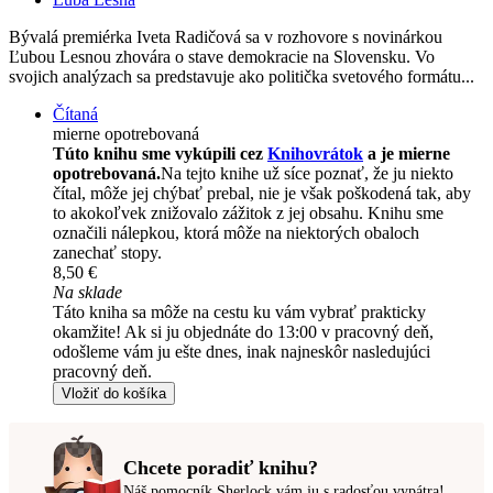
Bývalá premiérka Iveta Radičová sa v rozhovore s novinárkou
Ľubou Lesnou zhovára o stave demokracie na Slovensku. Vo
svojich analýzach sa predstavuje ako politička svetového formátu...
Čítaná
mierne opotrebovaná
Túto knihu sme vykúpili cez
Knihovrátok
a je mierne
opotrebovaná.
Na tejto knihe už síce poznať, že ju niekto
čítal, môže jej chýbať prebal, nie je však poškodená tak, aby
to akokoľvek znižovalo zážitok z jej obsahu. Knihu sme
označili nálepkou, ktorá môže na niektorých obaloch
zanechať stopy.
8,50 €
Na sklade
Táto kniha sa môže na cestu ku vám vybrať prakticky
okamžite! Ak si ju objednáte do 13:00 v pracovný deň,
odošleme vám ju ešte dnes, inak najneskôr nasledujúci
pracovný deň.
Vložiť do košíka
Chcete poradiť knihu?
Náš pomocník Sherlock vám ju s radosťou vypátra!