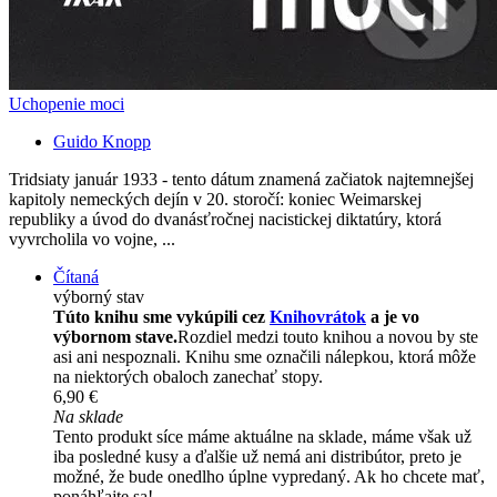
Uchopenie moci
Guido Knopp
Tridsiaty január 1933 - tento dátum znamená začiatok najtemnejšej
kapitoly nemeckých dejín v 20. storočí: koniec Weimarskej
republiky a úvod do dvanásťročnej nacistickej diktatúry, ktorá
vyvrcholila vo vojne, ...
Čítaná
výborný stav
Túto knihu sme vykúpili cez
Knihovrátok
a je vo
výbornom stave.
Rozdiel medzi touto knihou a novou by ste
asi ani nespoznali. Knihu sme označili nálepkou, ktorá môže
na niektorých obaloch zanechať stopy.
6,90 €
Na sklade
Tento produkt síce máme aktuálne na sklade, máme však už
iba posledné kusy a ďalšie už nemá ani distribútor, preto je
možné, že bude onedlho úplne vypredaný. Ak ho chcete mať,
ponáhľajte sa!