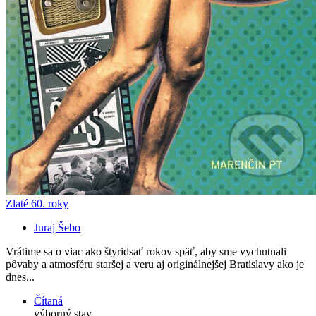
Zlaté 60. roky
Juraj Šebo
Vrátime sa o viac ako štyridsať rokov späť, aby sme vychutnali
pôvaby a atmosféru staršej a veru aj originálnejšej Bratislavy ako je
dnes...
Čítaná
výborný stav