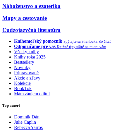
Náboženstvo a ezoterika
Mapy a cestovanie
Cudzojazyčná literatúra
Knihomoľský pomocník
Spýtajte sa Sherlocka, čo čítať
Odporúčame pre vás
Knižné tipy ušité na mieru vám
Všetky knihy
Knihy roka 2025
Bestsellery
Novinky
Pripravované
Akcie a zľavy
Kolekcie
BookTok
Mám záujem o titul
Top autori
Dominik Dán
Julie Caplin
Rebecca Yarros