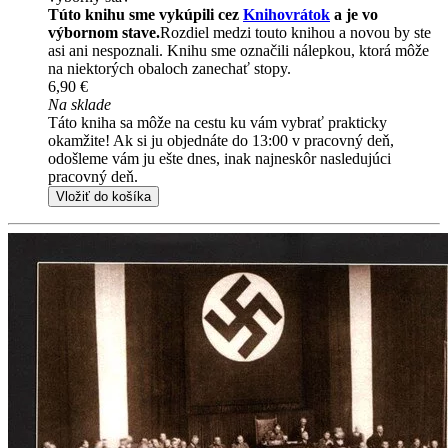
Túto knihu sme vykúpili cez
Knihovrátok
a je vo
výbornom stave.
Rozdiel medzi touto knihou a novou by ste
asi ani nespoznali. Knihu sme označili nálepkou, ktorá môže
na niektorých obaloch zanechať stopy.
6,90 €
Na sklade
Táto kniha sa môže na cestu ku vám vybrať prakticky
okamžite! Ak si ju objednáte do 13:00 v pracovný deň,
odošleme vám ju ešte dnes, inak najneskôr nasledujúci
pracovný deň.
Vložiť do košíka