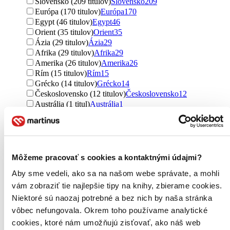
Slovensko (209 titulov)
Slovensko
209
Európa (170 titulov)
Európa
170
Egypt (46 titulov)
Egypt
46
Orient (35 titulov)
Orient
35
Ázia (29 titulov)
Ázia
29
Afrika (29 titulov)
Afrika
29
Amerika (26 titulov)
Amerika
26
Rím (15 titulov)
Rím
15
Grécko (14 titulov)
Grécko
14
Československo (12 titulov)
Československo
12
Austrália (1 titul)
Austrália
1
Ďalšie možnosti
Vydavateľstvo
Ikar (124 titulov)
Ikar
124
Naše vojsko CZ (82 titulov)
Naše vojsko CZ
82
Môžeme pracovať s cookies a kontaktnými údajmi?
Academia (74 titulov)
Academia
74
Aby sme vedeli, ako sa na našom webe správate, a mohli
Knižní klub (72 titulov)
Knižní klub
72
Mladá fronta (68 titulov)
Mladá fronta
68
vám zobraziť tie najlepšie tipy na knihy, zbierame cookies.
Marenčin PT (63 titulov)
Marenčin PT
63
Niektoré sú naozaj potrebné a bez nich by naša stránka
Slovart (56 titulov)
Slovart
56
vôbec nefungovala. Okrem toho používame analytické
Universum (52 titulov)
Universum
52
cookies, ktoré nám umožňujú zisťovať, ako náš web
Jota (49 titulov)
Jota
49