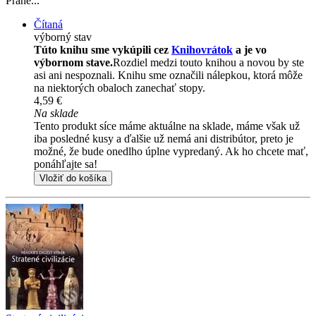
Prahe...
Čítaná
výborný stav
Túto knihu sme vykúpili cez
Knihovrátok
a je vo
výbornom stave.
Rozdiel medzi touto knihou a novou by ste
asi ani nespoznali. Knihu sme označili nálepkou, ktorá môže
na niektorých obaloch zanechať stopy.
4,59 €
Na sklade
Tento produkt síce máme aktuálne na sklade, máme však už
iba posledné kusy a ďalšie už nemá ani distribútor, preto je
možné, že bude onedlho úplne vypredaný. Ak ho chcete mať,
ponáhľajte sa!
Vložiť do košíka