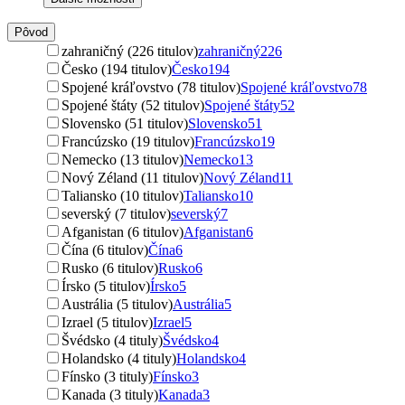
Pôvod
zahraničný (226 titulov)
zahraničný
226
Česko (194 titulov)
Česko
194
Spojené kráľovstvo (78 titulov)
Spojené kráľovstvo
78
Spojené štáty (52 titulov)
Spojené štáty
52
Slovensko (51 titulov)
Slovensko
51
Francúzsko (19 titulov)
Francúzsko
19
Nemecko (13 titulov)
Nemecko
13
Nový Zéland (11 titulov)
Nový Zéland
11
Taliansko (10 titulov)
Taliansko
10
severský (7 titulov)
severský
7
Afganistan (6 titulov)
Afganistan
6
Čína (6 titulov)
Čína
6
Rusko (6 titulov)
Rusko
6
Írsko (5 titulov)
Írsko
5
Austrália (5 titulov)
Austrália
5
Izrael (5 titulov)
Izrael
5
Švédsko (4 tituly)
Švédsko
4
Holandsko (4 tituly)
Holandsko
4
Fínsko (3 tituly)
Fínsko
3
Kanada (3 tituly)
Kanada
3