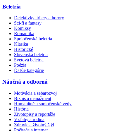
Beletria
Detektívky, trilery a horory
Sci-fi a fantasy
Komiksy
Romantika
Spoločenská beletria
Klasika
Historické
Slovenská beletria
Svetová beletria
Poézia
Ďalšie kategórie
Náučná a odborná
Motivácia a sebarozvoj
Biznis a manažment
Humanitné a spoločenské vedy
História
Životopisy a reportáže
Vzťahy a rodina
Zdravie a životný štýl
Počítače a internet