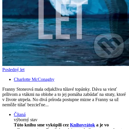
Posledný let
Charlotte McConaghy
Franny Stoneová mala odjakživa túlavé topánky. Dáva sa viesť
prílivom a vtákmi na oblohe a to jej pomáha zabúdať na straty, ktoré
v živote utrpela. No divá príroda postupne mizne a Franny sa už
nemôže túlať bezcieľne...
Čítaná
výborný stav
Túto knihu sme vykúpili cez
Knihovrátok
a je vo