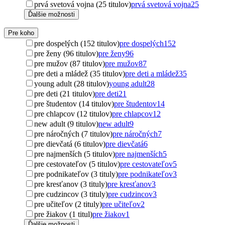
prvá svetová vojna (25 titulov)
prvá svetová vojna
25
Ďalšie možnosti
Pre koho
pre dospelých (152 titulov)
pre dospelých
152
pre ženy (96 titulov)
pre ženy
96
pre mužov (87 titulov)
pre mužov
87
pre deti a mládež (35 titulov)
pre deti a mládež
35
young adult (28 titulov)
young adult
28
pre deti (21 titulov)
pre deti
21
pre študentov (14 titulov)
pre študentov
14
pre chlapcov (12 titulov)
pre chlapcov
12
new adult (9 titulov)
new adult
9
pre náročných (7 titulov)
pre náročných
7
pre dievčatá (6 titulov)
pre dievčatá
6
pre najmenších (5 titulov)
pre najmenších
5
pre cestovateľov (5 titulov)
pre cestovateľov
5
pre podnikateľov (3 tituly)
pre podnikateľov
3
pre kresťanov (3 tituly)
pre kresťanov
3
pre cudzincov (3 tituly)
pre cudzincov
3
pre učiteľov (2 tituly)
pre učiteľov
2
pre žiakov (1 titul)
pre žiakov
1
Ďalšie možnosti