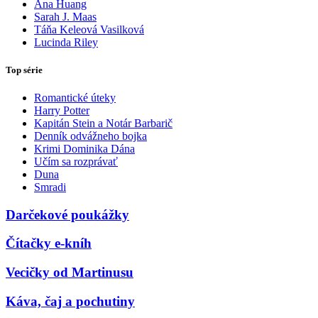
Ana Huang
Sarah J. Maas
Táňa Keleová Vasilková
Lucinda Riley
Top série
Romantické úteky
Harry Potter
Kapitán Stein a Notár Barbarič
Denník odvážneho bojka
Krimi Dominika Dána
Učím sa rozprávať
Duna
Smradi
Darčekové poukážky
Čítačky e-kníh
Vecičky od Martinusu
Káva, čaj a pochutiny