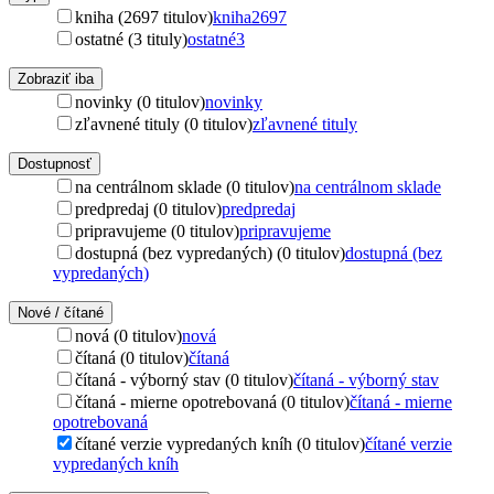
kniha (2697 titulov)
kniha
2697
ostatné (3 tituly)
ostatné
3
Zobraziť iba
novinky (0 titulov)
novinky
zľavnené tituly (0 titulov)
zľavnené tituly
Dostupnosť
na centrálnom sklade (0 titulov)
na centrálnom sklade
predpredaj (0 titulov)
predpredaj
pripravujeme (0 titulov)
pripravujeme
dostupná (bez vypredaných) (0 titulov)
dostupná (bez
vypredaných)
Nové / čítané
nová (0 titulov)
nová
čítaná (0 titulov)
čítaná
čítaná - výborný stav (0 titulov)
čítaná - výborný stav
čítaná - mierne opotrebovaná (0 titulov)
čítaná - mierne
opotrebovaná
čítané verzie vypredaných kníh (0 titulov)
čítané verzie
vypredaných kníh