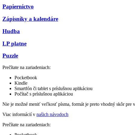
Papiernictvo
Zápisníky a kalendáre
Hudba
LP platne
Puzzle
Prečítate na zariadeniach:
Pocketbook
Kindle
Smartfón či tablet s príslušnou aplikáciou
Počítač s príslušnou aplikáciou
Nie je možné meniť veľkosť písma, formát je preto vhodný skôr pre 
Viac informácií v
našich návodoch
Prečítate na zariadeniach:
Pocketbook