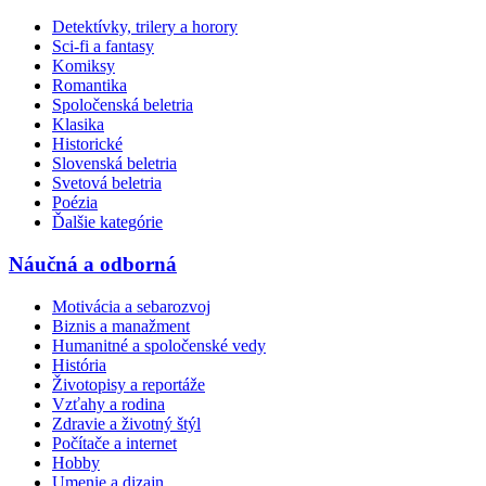
Detektívky, trilery a horory
Sci-fi a fantasy
Komiksy
Romantika
Spoločenská beletria
Klasika
Historické
Slovenská beletria
Svetová beletria
Poézia
Ďalšie kategórie
Náučná a odborná
Motivácia a sebarozvoj
Biznis a manažment
Humanitné a spoločenské vedy
História
Životopisy a reportáže
Vzťahy a rodina
Zdravie a životný štýl
Počítače a internet
Hobby
Umenie a dizajn