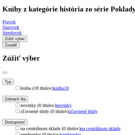
Knihy z kategórie história zo série Poklady
Pravek
Starovek
Stredovek
Zúžiť výber
Zoradiť
Zúžiť výber
Typ
kniha (18 titulov)
kniha
18
Zobraziť iba
novinky (0 titulov)
novinky
zľavnené tituly (0 titulov)
zľavnené tituly
Dostupnosť
na centrálnom sklade (0 titulov)
na centrálnom sklade
predpredaj (0 titulov)
predpredaj