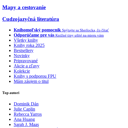
Mapy a cestovanie
Cudzojazyčná literatúra
Knihomoľský pomocník
Spýtajte sa Sherlocka, čo čítať
Odporúčame pre vás
Knižné tipy ušité na mieru vám
Všetky knihy
Knihy roka 2025
Bestsellery
Novinky
Pripravované
Akcie a zľavy
Kolekcie
Knihy s podporou FPU
Mám záujem o titul
Top autori
Dominik Dán
Julie Caplin
Rebecca Yarros
Ana Huang
Sarah J. Maas