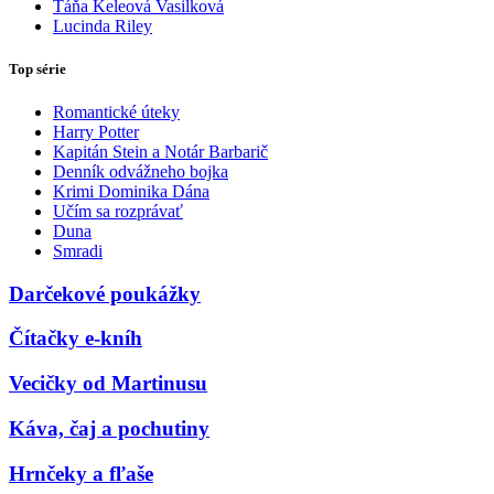
Táňa Keleová Vasilková
Lucinda Riley
Top série
Romantické úteky
Harry Potter
Kapitán Stein a Notár Barbarič
Denník odvážneho bojka
Krimi Dominika Dána
Učím sa rozprávať
Duna
Smradi
Darčekové poukážky
Čítačky e-kníh
Vecičky od Martinusu
Káva, čaj a pochutiny
Hrnčeky a fľaše