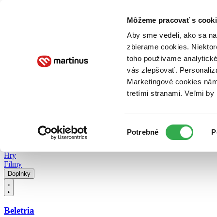
Doručenie
Kníhkupectvá
Knihovrátok
Poukážky
Knižný blog
Kontakt
Môžeme pracovať s cooki
Aby sme vedeli, ako sa na 
zbierame cookies. Niektor
E-knihy
Audioknihy
Hry
Filmy
Knihy
Doplnky
toho používame analytické
vás zlepšovať. Personaliz
Vyhľadávanie
Marketingové cookies nám 
tretími stranami. Veľmi b
Prihlásiť
Vyhľadávanie
Výber
Knihy
Potrebné
P
súhlasu
E-knihy
Audioknihy
Hry
Filmy
Doplnky
Beletria