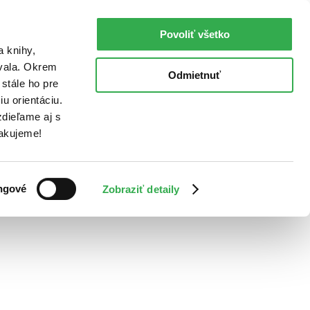
Povoliť všetko
a knihy,
ovala. Okrem
Odmietnuť
stále ho pre
u orientáciu.
dieľame aj s
Ďakujeme!
ngové
Zobraziť detaily