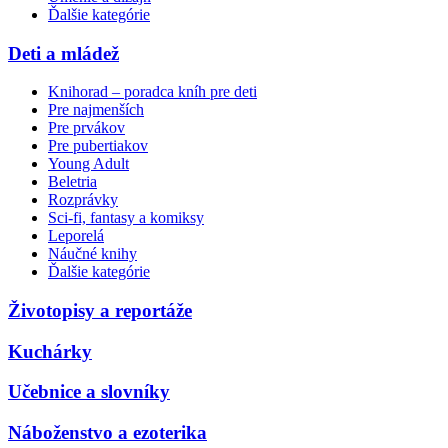
Ďalšie kategórie
Deti a mládež
Knihorad – poradca kníh pre deti
Pre najmenších
Pre prvákov
Pre pubertiakov
Young Adult
Beletria
Rozprávky
Sci-fi, fantasy a komiksy
Leporelá
Náučné knihy
Ďalšie kategórie
Životopisy a reportáže
Kuchárky
Učebnice a slovníky
Náboženstvo a ezoterika