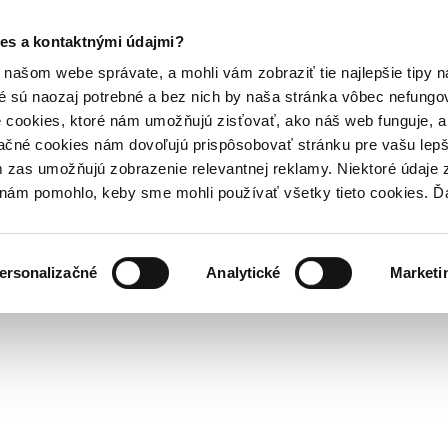
es a kontaktnými údajmi?
našom webe správate, a mohli vám zobraziť tie najlepšie tipy n
é sú naozaj potrebné a bez nich by naša stránka vôbec nefung
 cookies, ktoré nám umožňujú zisťovať, ako náš web funguje, a 
ačné cookies nám dovoľujú prispôsobovať stránku pre vašu lepši
zas umožňujú zobrazenie relevantnej reklamy. Niektoré údaje z
y nám pomohlo, keby sme mohli používať všetky tieto cookies. 
ersonalizačné
Analytické
Marketi