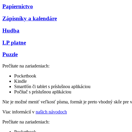
Papiernictvo
Zápisníky a kalendáre
Hudba
LP platne
Puzzle
Prečítate na zariadeniach:
Pocketbook
Kindle
Smartfón či tablet s príslušnou aplikáciou
Počítač s príslušnou aplikáciou
Nie je možné meniť veľkosť písma, formát je preto vhodný skôr pre 
Viac informácií v
našich návodoch
Prečítate na zariadeniach:
Pocketbook