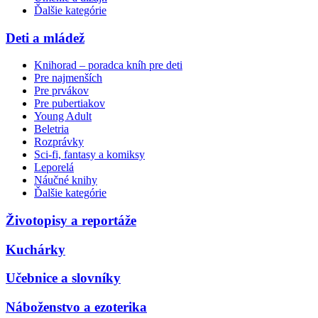
Ďalšie kategórie
Deti a mládež
Knihorad – poradca kníh pre deti
Pre najmenších
Pre prvákov
Pre pubertiakov
Young Adult
Beletria
Rozprávky
Sci-fi, fantasy a komiksy
Leporelá
Náučné knihy
Ďalšie kategórie
Životopisy a reportáže
Kuchárky
Učebnice a slovníky
Náboženstvo a ezoterika