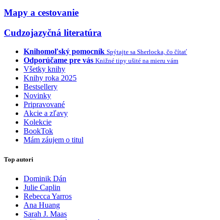
Mapy a cestovanie
Cudzojazyčná literatúra
Knihomoľský pomocník
Spýtajte sa Sherlocka, čo čítať
Odporúčame pre vás
Knižné tipy ušité na mieru vám
Všetky knihy
Knihy roka 2025
Bestsellery
Novinky
Pripravované
Akcie a zľavy
Kolekcie
BookTok
Mám záujem o titul
Top autori
Dominik Dán
Julie Caplin
Rebecca Yarros
Ana Huang
Sarah J. Maas