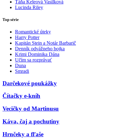
Táňa Keleová Vasilková
Lucinda Riley
Top série
Romantické úteky
Harry Potter
Kapitán Stein a Notár Barbarič
Denník odvážneho bojka
Krimi Dominika Dána
Učím sa rozprávať
Duna
Smradi
Darčekové poukážky
Čítačky e-kníh
Vecičky od Martinusu
Káva, čaj a pochutiny
Hrnčeky a fľaše