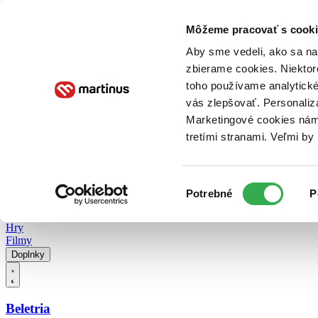
Doručenie
Kníhkupectvá
Knihovrátok
Poukážky
Knižný blog
Kontakt
Môžeme pracovať s cooki
Aby sme vedeli, ako sa na 
zbierame cookies. Niektor
E-knihy
Audioknihy
Hry
Filmy
Knihy
Doplnky
toho používame analytické
vás zlepšovať. Personaliz
Vyhľadávanie
Marketingové cookies nám 
tretími stranami. Veľmi b
Prihlásiť
Vyhľadávanie
Výber
Knihy
Potrebné
P
súhlasu
E-knihy
Audioknihy
Hry
Filmy
Doplnky
Beletria