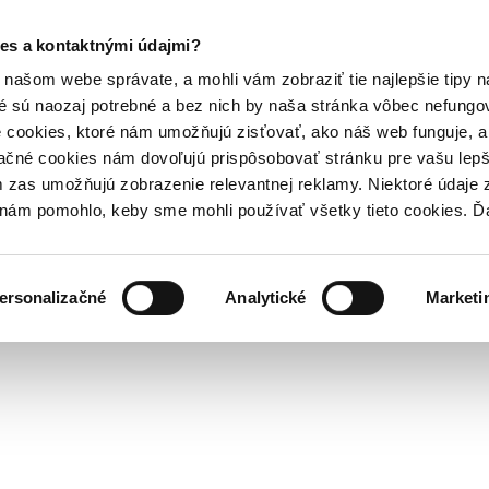
es a kontaktnými údajmi?
našom webe správate, a mohli vám zobraziť tie najlepšie tipy n
é sú naozaj potrebné a bez nich by naša stránka vôbec nefung
 cookies, ktoré nám umožňujú zisťovať, ako náš web funguje, a 
ačné cookies nám dovoľujú prispôsobovať stránku pre vašu lepši
zas umožňujú zobrazenie relevantnej reklamy. Niektoré údaje z
y nám pomohlo, keby sme mohli používať všetky tieto cookies. 
ersonalizačné
Analytické
Marketi