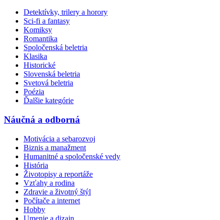
Detektívky, trilery a horory
Sci-fi a fantasy
Komiksy
Romantika
Spoločenská beletria
Klasika
Historické
Slovenská beletria
Svetová beletria
Poézia
Ďalšie kategórie
Náučná a odborná
Motivácia a sebarozvoj
Biznis a manažment
Humanitné a spoločenské vedy
História
Životopisy a reportáže
Vzťahy a rodina
Zdravie a životný štýl
Počítače a internet
Hobby
Umenie a dizajn