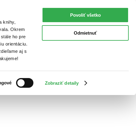
Povoliť všetko
a knihy,
ovala. Okrem
Odmietnuť
stále ho pre
u orientáciu.
dieľame aj s
Ďakujeme!
ngové
Zobraziť detaily