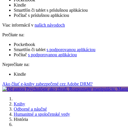
Kindle
Smartfón či tablet s príslušnou aplikáciou
Počítač s príslušnou aplikáciou
Viac informácií v
našich návodoch
Prečítate na:
Pocketbook
Smartfón či tablet
s podporovanou aplikáciou
Počítač
s podporovanou aplikáciou
Neprečítate na:
Kindle
Ako čítať e-knihy zabezpečené cez Adobe DRM?
Knihy
Odborné a náučné
Humanitné a spoločenské vedy
História