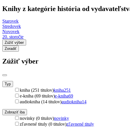
Knihy z kategórie história od vydavateľstv
Starovek
Stredovek
Novovek
20. storočie
Zúžiť výber
Zoradiť
Zúžiť výber
Typ
kniha (251 titulov)
kniha
251
e-kniha (69 titulov)
e-kniha
69
audiokniha (14 titulov)
audiokniha
14
Zobraziť iba
novinky (0 titulov)
novinky
zľavnené tituly (0 titulov)
zľavnené tituly