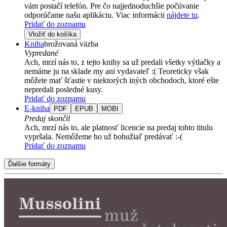
vám postačí telefón. Pre čo najjednoduchšie počúvanie
odporúčame našu aplikáciu. Viac informácii
nájdete tu
.
Pridať do zoznamu
Vložiť do košíka
Kniha
brožovaná väzba
Vypredané
Ach, mrzí nás to, z tejto knihy sa už predali všetky výtlačky a
nemáme ju na sklade my ani vydavateľ :( Teoreticky však
môžete mať šťastie v niektorých iných obchodoch, ktoré ešte
nepredali posledné kusy.
Pridať do zoznamu
E-kniha
PDF
EPUB
MOBI
Predaj skončil
Ach, mrzí nás to, ale platnosť licencie na predaj tohto titulu
vypršala. Nemôžeme ho už bohužiaľ predávať :-(
Pridať do zoznamu
Ďalšie formáty