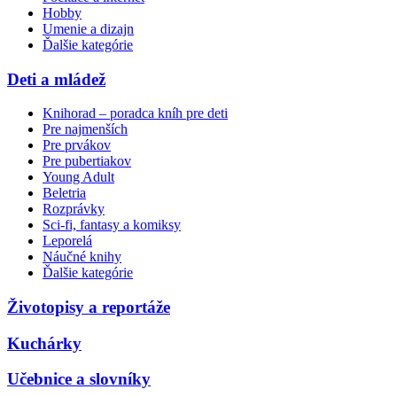
Hobby
Umenie a dizajn
Ďalšie kategórie
Deti a mládež
Knihorad – poradca kníh pre deti
Pre najmenších
Pre prvákov
Pre pubertiakov
Young Adult
Beletria
Rozprávky
Sci-fi, fantasy a komiksy
Leporelá
Náučné knihy
Ďalšie kategórie
Životopisy a reportáže
Kuchárky
Učebnice a slovníky