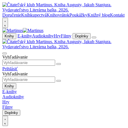
Doručenie
Kníhkupectvá
Knihovrátok
Poukážky
Knižný blog
Kontakt
E-knihy
Audioknihy
Hry
Filmy
Knihy
Doplnky
Vyhľadávanie
Prihlásiť
Vyhľadávanie
Knihy
E-knihy
Audioknihy
Hry
Filmy
Doplnky