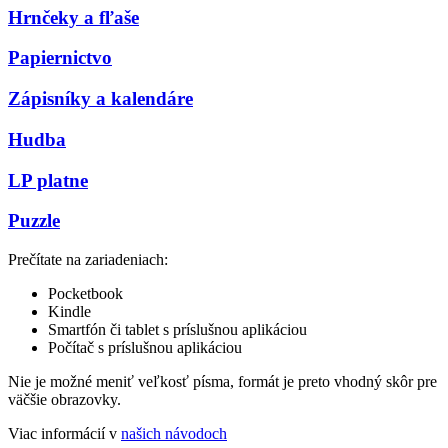
Hrnčeky a fľaše
Papiernictvo
Zápisníky a kalendáre
Hudba
LP platne
Puzzle
Prečítate na zariadeniach:
Pocketbook
Kindle
Smartfón či tablet s príslušnou aplikáciou
Počítač s príslušnou aplikáciou
Nie je možné meniť veľkosť písma, formát je preto vhodný skôr pre
väčšie obrazovky.
Viac informácií v
našich návodoch