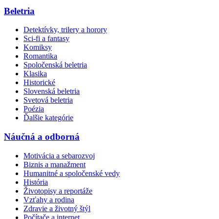
Beletria
Detektívky, trilery a horory
Sci-fi a fantasy
Komiksy
Romantika
Spoločenská beletria
Klasika
Historické
Slovenská beletria
Svetová beletria
Poézia
Ďalšie kategórie
Náučná a odborná
Motivácia a sebarozvoj
Biznis a manažment
Humanitné a spoločenské vedy
História
Životopisy a reportáže
Vzťahy a rodina
Zdravie a životný štýl
Počítače a internet