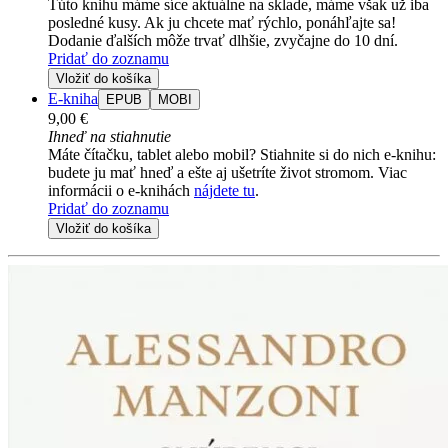
Túto knihu máme síce aktuálne na sklade, máme však už iba
posledné kusy. Ak ju chcete mať rýchlo, ponáhľajte sa!
Dodanie ďalších môže trvať dlhšie, zvyčajne do 10 dní.
Pridať do zoznamu
Vložiť do košíka
E-kniha
EPUB
MOBI
9,00 €
Ihneď na stiahnutie
Máte čítačku, tablet alebo mobil? Stiahnite si do nich e-knihu:
budete ju mať hneď a ešte aj ušetríte život stromom. Viac
informácii o e-knihách
nájdete tu
.
Pridať do zoznamu
Vložiť do košíka