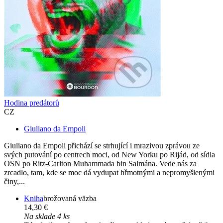
Hodina predátorů
CZ
Giuliano da Empoli
Giuliano da Empoli přichází se strhující i mrazivou zprávou ze
svých putování po centrech moci, od New Yorku po Rijád, od sídla
OSN po Ritz-Carlton Muhammada bin Salmána. Vede nás za
zrcadlo, tam, kde se moc dá vydupat hřmotnými a nepromyšlenými
činy,...
Kniha
brožovaná väzba
14,30 €
Na sklade 4 ks