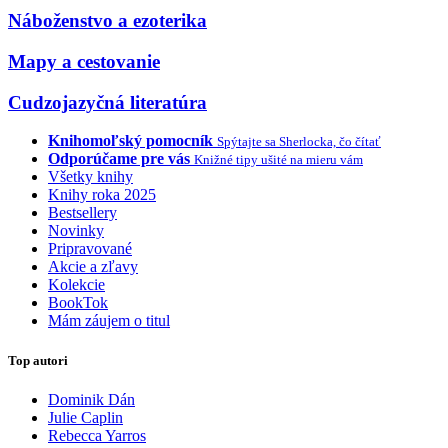
Náboženstvo a ezoterika
Mapy a cestovanie
Cudzojazyčná literatúra
Knihomoľský pomocník
Spýtajte sa Sherlocka, čo čítať
Odporúčame pre vás
Knižné tipy ušité na mieru vám
Všetky knihy
Knihy roka 2025
Bestsellery
Novinky
Pripravované
Akcie a zľavy
Kolekcie
BookTok
Mám záujem o titul
Top autori
Dominik Dán
Julie Caplin
Rebecca Yarros