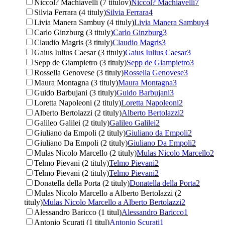
Niccol? Machiavelli (7 titulov)
Niccol? Machiavelli
7
Silvia Ferrara (4 tituly)
Silvia Ferrara
4
Livia Manera Sambuy (4 tituly)
Livia Manera Sambuy
4
Carlo Ginzburg (3 tituly)
Carlo Ginzburg
3
Claudio Magris (3 tituly)
Claudio Magris
3
Gaius Iulius Caesar (3 tituly)
Gaius Iulius Caesar
3
Sepp de Giampietro (3 tituly)
Sepp de Giampietro
3
Rossella Genovese (3 tituly)
Rossella Genovese
3
Maura Montagna (3 tituly)
Maura Montagna
3
Guido Barbujani (3 tituly)
Guido Barbujani
3
Loretta Napoleoni (2 tituly)
Loretta Napoleoni
2
Alberto Bertolazzi (2 tituly)
Alberto Bertolazzi
2
Galileo Galilei (2 tituly)
Galileo Galilei
2
Giuliano da Empoli (2 tituly)
Giuliano da Empoli
2
Giuliano Da Empoli (2 tituly)
Giuliano Da Empoli
2
Mulas Nicolo Marcello (2 tituly)
Mulas Nicolo Marcello
2
Telmo Pievani (2 tituly)
Telmo Pievani
2
Telmo Pievani (2 tituly)
Telmo Pievani
2
Donatella della Porta (2 tituly)
Donatella della Porta
2
Mulas Nicolo Marcello a Alberto Bertolazzi (2
tituly)
Mulas Nicolo Marcello a Alberto Bertolazzi
2
Alessandro Baricco (1 titul)
Alessandro Baricco
1
Antonio Scurati (1 titul)
Antonio Scurati
1