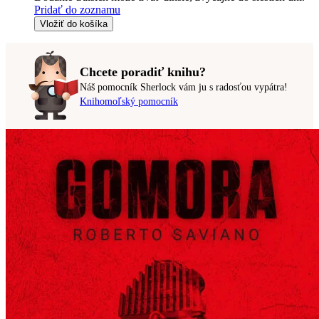
Pridať do zoznamu
Vložiť do košíka
Chcete poradiť knihu?
Náš pomocník Sherlock vám ju s radosťou vypátra!
Knihomoľský pomocník