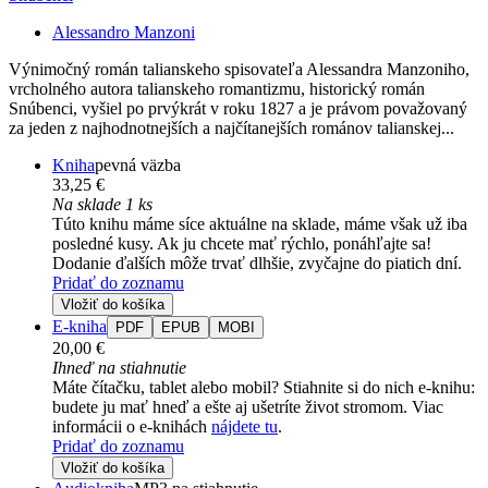
Alessandro Manzoni
Výnimočný román talianskeho spisovateľa Alessandra Manzoniho,
vrcholného autora talianskeho romantizmu, historický román
Snúbenci, vyšiel po prvýkrát v roku 1827 a je právom považovaný
za jeden z najhodnotnejších a najčítanejších románov talianskej...
Kniha
pevná väzba
33,25 €
Na sklade 1 ks
Túto knihu máme síce aktuálne na sklade, máme však už iba
posledné kusy. Ak ju chcete mať rýchlo, ponáhľajte sa!
Dodanie ďalších môže trvať dlhšie, zvyčajne do piatich dní.
Pridať do zoznamu
Vložiť do košíka
E-kniha
PDF
EPUB
MOBI
20,00 €
Ihneď na stiahnutie
Máte čítačku, tablet alebo mobil? Stiahnite si do nich e-knihu:
budete ju mať hneď a ešte aj ušetríte život stromom. Viac
informácii o e-knihách
nájdete tu
.
Pridať do zoznamu
Vložiť do košíka