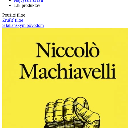
Najvyššia zľava
138 produktov
Použité filtre
Zrušiť filtre
S talianskym pôvodom