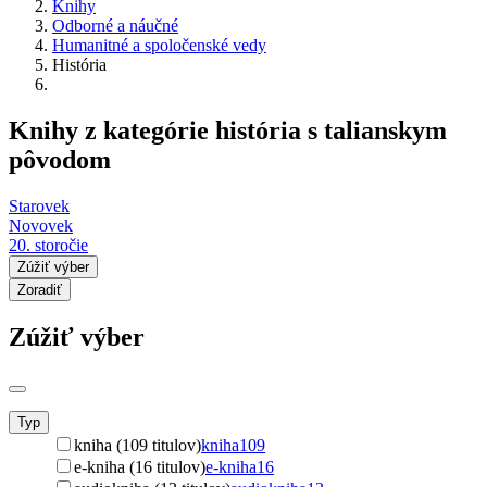
Knihy
Odborné a náučné
Humanitné a spoločenské vedy
História
Knihy z kategórie história s talianskym
pôvodom
Starovek
Novovek
20. storočie
Zúžiť výber
Zoradiť
Zúžiť výber
Typ
kniha (109 titulov)
kniha
109
e-kniha (16 titulov)
e-kniha
16