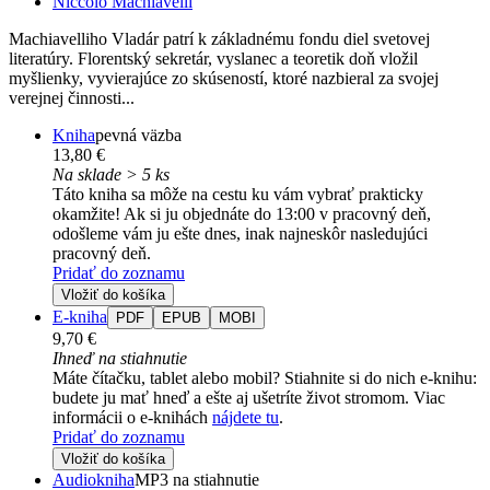
Niccolo Machiavelli
Machiavelliho Vladár patrí k základnému fondu diel svetovej
literatúry. Florentský sekretár, vyslanec a teoretik doň vložil
myšlienky, vyvierajúce zo skúseností, ktoré nazbieral za svojej
verejnej činnosti...
Kniha
pevná väzba
13,80 €
Na sklade > 5 ks
Táto kniha sa môže na cestu ku vám vybrať prakticky
okamžite! Ak si ju objednáte do 13:00 v pracovný deň,
odošleme vám ju ešte dnes, inak najneskôr nasledujúci
pracovný deň.
Pridať do zoznamu
Vložiť do košíka
E-kniha
PDF
EPUB
MOBI
9,70 €
Ihneď na stiahnutie
Máte čítačku, tablet alebo mobil? Stiahnite si do nich e-knihu:
budete ju mať hneď a ešte aj ušetríte život stromom. Viac
informácii o e-knihách
nájdete tu
.
Pridať do zoznamu
Vložiť do košíka
Audiokniha
MP3 na stiahnutie