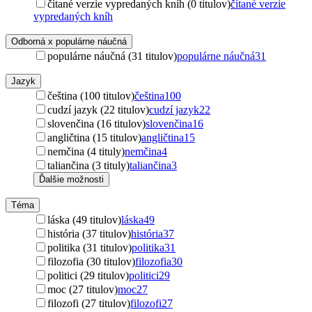
čítané verzie vypredaných kníh (0 titulov)
čítané verzie
vypredaných kníh
Odborná x populárne náučná
populárne náučná (31 titulov)
populárne náučná
31
Jazyk
čeština (100 titulov)
čeština
100
cudzí jazyk (22 titulov)
cudzí jazyk
22
slovenčina (16 titulov)
slovenčina
16
angličtina (15 titulov)
angličtina
15
nemčina (4 tituly)
nemčina
4
taliančina (3 tituly)
taliančina
3
Ďalšie možnosti
Téma
láska (49 titulov)
láska
49
história (37 titulov)
história
37
politika (31 titulov)
politika
31
filozofia (30 titulov)
filozofia
30
politici (29 titulov)
politici
29
moc (27 titulov)
moc
27
filozofi (27 titulov)
filozofi
27