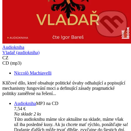
Audiokniha
Vladař (audiokniha)
CZ
CD (mp3)
Niccolò Machiavelli
Klíčové dílo, které obsahuje politické úvahy odhalující a popisující
mechanismy fungování moci a definující zásady pragmatické
politiky zaměřené na řešení...
Audiokniha
MP3 na CD
7,54 €
Na sklade 2 ks
Túto audioknihu máme síce aktuálne na sklade, máme však
už iba posledné kusy. Ak ju chcete mať rýchlo, ponáhľajte sa!
Dodanie ďalších môže trvať dlhšie, zvyčajne do šiestich dní.