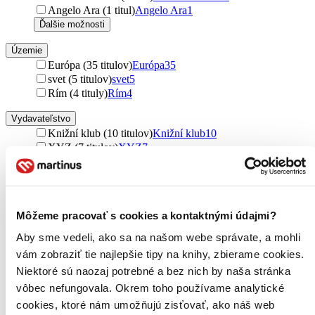
Angelo Ara (1 titul)
Angelo Ara
1
Ďalšie možnosti
Územie
Európa (35 titulov)
Európa
35
svet (5 titulov)
svet
5
Rím (4 tituly)
Rím
4
Vydavateľstvo
Knižní klub (10 titulov)
Knižní klub
10
XYZ (7 titulov)
XYZ
7
Témbr (6 titulov)
Témbr
6
Argo (5 titulov)
Argo
5
Ikar CZ (4 tituly)
Ikar CZ
4
Grada (4 tituly)
Grada
4
Môžeme pracovať s cookies a kontaktnými údajmi?
Kalligram (4 tituly)
Kalligram
4
Baronet (4 tituly)
Baronet
4
Aby sme vedeli, ako sa na našom webe správate, a mohli
Odeon CZ (4 tituly)
Odeon CZ
4
vám zobraziť tie najlepšie tipy na knihy, zbierame cookies.
Odeon (3 tituly)
Odeon
3
Niektoré sú naozaj potrebné a bez nich by naša stránka
Paseka (3 tituly)
Paseka
3
Picador (3 tituly)
Picador
3
vôbec nefungovala. Okrem toho používame analytické
Spolok svätého Vojtecha (3 tituly)
Spolok svätého
cookies, ktoré nám umožňujú zisťovať, ako náš web
Vojtecha
3