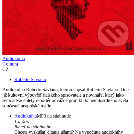
Audiokniha
Gomora
CZ
Roberto Saviano
Audiokniha Roberto Saviano, kterou napsal Roberto Saviano. Dnes
již kultovní výpověď italského spisovatele a novináře, který jako
sedmadvacetiletý reportér odvážně pronikl do nemilosrdného světa
současné neapolské mafie.
Audiokniha
MP3 na stiahnutie
15,56 €
Ihneď na stiahnutie
Chcete vyskúšať čítanie ušami? Na vypočutie audioknihy