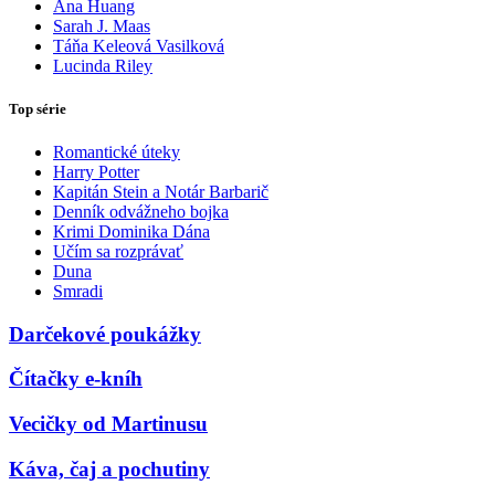
Ana Huang
Sarah J. Maas
Táňa Keleová Vasilková
Lucinda Riley
Top série
Romantické úteky
Harry Potter
Kapitán Stein a Notár Barbarič
Denník odvážneho bojka
Krimi Dominika Dána
Učím sa rozprávať
Duna
Smradi
Darčekové poukážky
Čítačky e-kníh
Vecičky od Martinusu
Káva, čaj a pochutiny