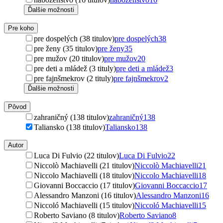
Ďalšie možnosti
Pre koho
pre dospelých (38 titulov)
pre dospelých
38
pre ženy (35 titulov)
pre ženy
35
pre mužov (20 titulov)
pre mužov
20
pre deti a mládež (3 tituly)
pre deti a mládež
3
pre fajnšmekrov (2 tituly)
pre fajnšmekrov
2
Ďalšie možnosti
Pôvod
zahraničný (138 titulov)
zahraničný
138
Taliansko (138 titulov)
Taliansko
138
Autor
Luca Di Fulvio (22 titulov)
Luca Di Fulvio
22
Niccolò Machiavelli (21 titulov)
Niccolò Machiavelli
21
Niccolo Machiavelli (18 titulov)
Niccolo Machiavelli
18
Giovanni Boccaccio (17 titulov)
Giovanni Boccaccio
17
Alessandro Manzoni (16 titulov)
Alessandro Manzoni
16
Niccoló Machiavelli (15 titulov)
Niccoló Machiavelli
15
Roberto Saviano (8 titulov)
Roberto Saviano
8