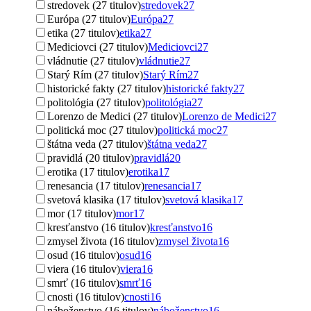
stredovek (27 titulov)
stredovek
27
Európa (27 titulov)
Európa
27
etika (27 titulov)
etika
27
Mediciovci (27 titulov)
Mediciovci
27
vládnutie (27 titulov)
vládnutie
27
Starý Rím (27 titulov)
Starý Rím
27
historické fakty (27 titulov)
historické fakty
27
politológia (27 titulov)
politológia
27
Lorenzo de Medici (27 titulov)
Lorenzo de Medici
27
politická moc (27 titulov)
politická moc
27
štátna veda (27 titulov)
štátna veda
27
pravidlá (20 titulov)
pravidlá
20
erotika (17 titulov)
erotika
17
renesancia (17 titulov)
renesancia
17
svetová klasika (17 titulov)
svetová klasika
17
mor (17 titulov)
mor
17
kresťanstvo (16 titulov)
kresťanstvo
16
zmysel života (16 titulov)
zmysel života
16
osud (16 titulov)
osud
16
viera (16 titulov)
viera
16
smrť (16 titulov)
smrť
16
cnosti (16 titulov)
cnosti
16
náboženstvo (16 titulov)
náboženstvo
16