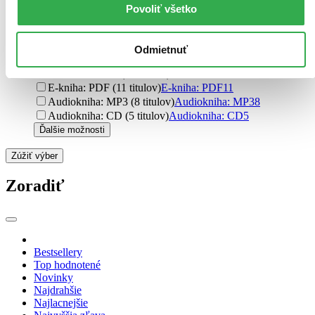
pevná väzba s prebalom (7 titulov)
pevná väzba s
Povoliť všetko
prebalom
7
Formát
Odmietnuť
E-kniha: EPUB (14 titulov)
E-kniha: EPUB
14
E-kniha: MOBI (14 titulov)
E-kniha: MOBI
14
E-kniha: PDF (11 titulov)
E-kniha: PDF
11
Audiokniha: MP3 (8 titulov)
Audiokniha: MP3
8
Audiokniha: CD (5 titulov)
Audiokniha: CD
5
Ďalšie možnosti
Zúžiť výber
Zoradiť
Bestsellery
Top hodnotené
Novinky
Najdrahšie
Najlacnejšie