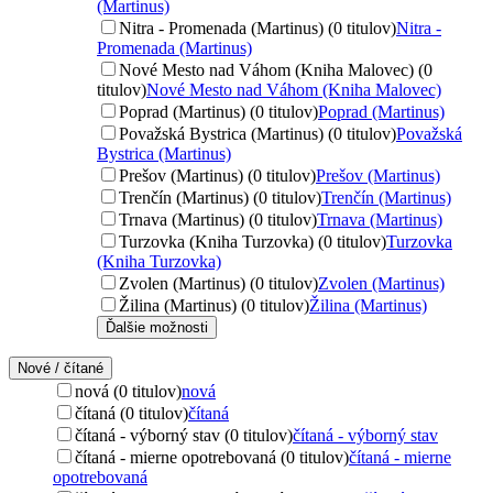
(Martinus)
Nitra - Promenada (Martinus) (0 titulov)
Nitra -
Promenada (Martinus)
Nové Mesto nad Váhom (Kniha Malovec) (0
titulov)
Nové Mesto nad Váhom (Kniha Malovec)
Poprad (Martinus) (0 titulov)
Poprad (Martinus)
Považská Bystrica (Martinus) (0 titulov)
Považská
Bystrica (Martinus)
Prešov (Martinus) (0 titulov)
Prešov (Martinus)
Trenčín (Martinus) (0 titulov)
Trenčín (Martinus)
Trnava (Martinus) (0 titulov)
Trnava (Martinus)
Turzovka (Kniha Turzovka) (0 titulov)
Turzovka
(Kniha Turzovka)
Zvolen (Martinus) (0 titulov)
Zvolen (Martinus)
Žilina (Martinus) (0 titulov)
Žilina (Martinus)
Ďalšie možnosti
Nové / čítané
nová (0 titulov)
nová
čítaná (0 titulov)
čítaná
čítaná - výborný stav (0 titulov)
čítaná - výborný stav
čítaná - mierne opotrebovaná (0 titulov)
čítaná - mierne
opotrebovaná