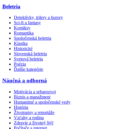
Beletria
Detektívky, trilery a horory
Sci-fi a fantasy
Komiksy
Romantika
Spoločenská beletria
Klasika
Historické
Slovenská beletria
Svetová beletria
Poézia
Ďalšie kategórie
Náučná a odborná
Motivácia a sebarozvoj
Biznis a manažment
Humanitné a spoločenské vedy
História
Životopisy a reportáže
Vzťahy a rodina
Zdravie a životný štýl
Počítače a internet