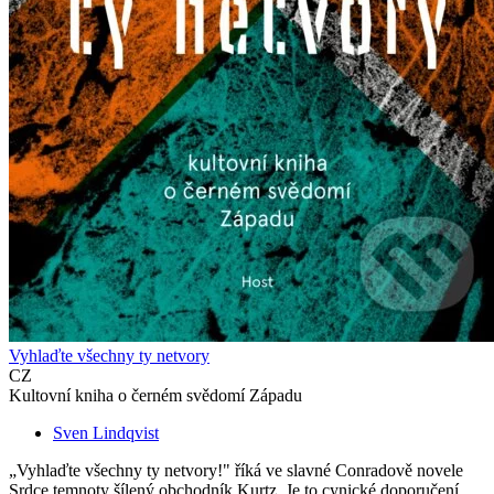
Vyhlaďte všechny ty netvory
CZ
Kultovní kniha o černém svědomí Západu
Sven Lindqvist
„Vyhlaďte všechny ty netvory!" říká ve slavné Conradově novele
Srdce temnoty šílený obchodník Kurtz. Je to cynické doporučení,