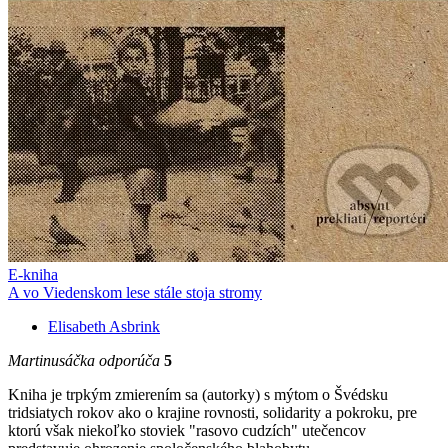
E-kniha
A vo Viedenskom lese stále stoja stromy
Elisabeth Asbrink
Martinusáčka odporúča
5
Kniha je trpkým zmierením sa (autorky) s mýtom o Švédsku
tridsiatych rokov ako o krajine rovnosti, solidarity a pokroku, pre
ktorú však niekoľko stoviek "rasovo cudzích" utečencov