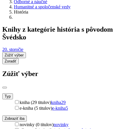
Odborné a náučné
Humanitné a spoločenské vedy
História
Knihy z kategórie história s pôvodom
Švédsko
20. storočie
Zúžiť výber
Zoradiť
Zúžiť výber
Typ
kniha (29 titulov)
kniha
29
e-kniha (5 titulov)
e-kniha
5
Zobraziť iba
novinky (0 titulov)
novinky