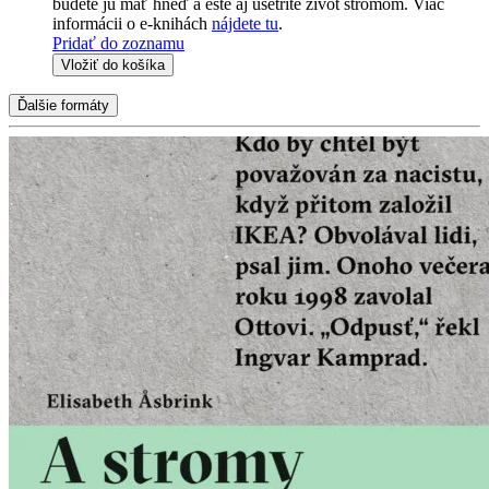
budete ju mať hneď a ešte aj ušetríte život stromom. Viac
informácii o e-knihách
nájdete tu
.
Pridať do zoznamu
Vložiť do košíka
Ďalšie formáty