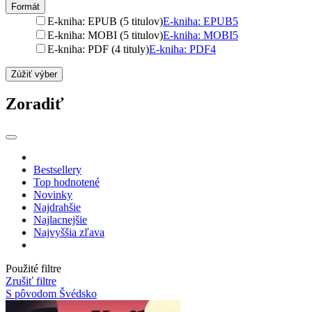
Formát
E-kniha: EPUB (5 titulov)
E-kniha: EPUB
5
E-kniha: MOBI (5 titulov)
E-kniha: MOBI
5
E-kniha: PDF (4 tituly)
E-kniha: PDF
4
Zúžiť výber
Zoradiť
Bestsellery
Top hodnotené
Novinky
Najdrahšie
Najlacnejšie
Najvyššia zľava
Použité filtre
Zrušiť filtre
S pôvodom Švédsko