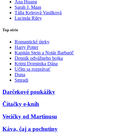
Ana Huang
Sarah J. Maas
Táňa Keleová Vasilková
Lucinda Riley
Top série
Romantické úteky
Harry Potter
Kapitán Stein a Notár Barbarič
Denník odvážneho bojka
Krimi Dominika Dána
Učím sa rozprávať
Duna
Smradi
Darčekové poukážky
Čítačky e-kníh
Vecičky od Martinusu
Káva, čaj a pochutiny