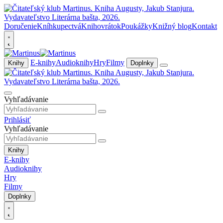
Doručenie
Kníhkupectvá
Knihovrátok
Poukážky
Knižný blog
Kontakt
E-knihy
Audioknihy
Hry
Filmy
Knihy
Doplnky
Vyhľadávanie
Prihlásiť
Vyhľadávanie
Knihy
E-knihy
Audioknihy
Hry
Filmy
Doplnky