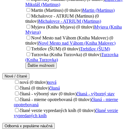
Mikuláš (Martinus)
Martin (Martinus) (0 titulov)
Martin (Martinus)
Michalovce - ATRIUM (Martinus) (0
titulov)
Michalovce - ATRIUM (Martinus)
Myjava (Kniha Myjava) (0 titulov)
Myjava (Kniha
Myjava)
Nové Mesto nad Váhom (Kniha Malovec) (0
titulov)
Nové Mesto nad Váhom (Kniha Malovec)
Trebišov (ŠUM) (0 titulov)
Trebišov (ŠUM)
Turzovka (Kniha Turzovka) (0 titulov)
Turzovka
(Kniha Turzovka)
Ďalšie možnosti
Nové / čítané
nová (0 titulov)
nová
čítaná (0 titulov)
čítaná
čítaná - výborný stav (0 titulov)
čítaná - výborný stav
čítaná - mierne opotrebovaná (0 titulov)
čítaná - mierne
opotrebovaná
čítané verzie vypredaných kníh (0 titulov)
čítané verzie
vypredaných kníh
Odborná x populárne náučná