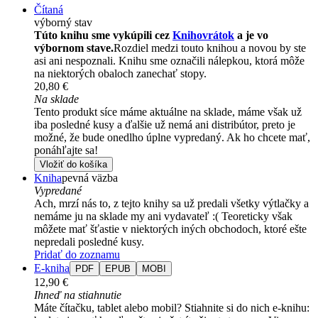
Čítaná
výborný stav
Túto knihu sme vykúpili cez
Knihovrátok
a je vo
výbornom stave.
Rozdiel medzi touto knihou a novou by ste
asi ani nespoznali. Knihu sme označili nálepkou, ktorá môže
na niektorých obaloch zanechať stopy.
20,80 €
Na sklade
Tento produkt síce máme aktuálne na sklade, máme však už
iba posledné kusy a ďalšie už nemá ani distribútor, preto je
možné, že bude onedlho úplne vypredaný. Ak ho chcete mať,
ponáhľajte sa!
Vložiť do košíka
Kniha
pevná väzba
Vypredané
Ach, mrzí nás to, z tejto knihy sa už predali všetky výtlačky a
nemáme ju na sklade my ani vydavateľ :( Teoreticky však
môžete mať šťastie v niektorých iných obchodoch, ktoré ešte
nepredali posledné kusy.
Pridať do zoznamu
E-kniha
PDF
EPUB
MOBI
12,90 €
Ihneď na stiahnutie
Máte čítačku, tablet alebo mobil? Stiahnite si do nich e-knihu: