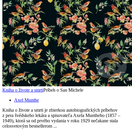
Kniha o živote a smrti
Príbeh o San Michele
Axel Munthe
Kniha o živote a smrti je zbierkou autobiografických príbehov
z pera švédskeho lekára a spisovateľa Axela Muntheho (1857 –
1949), ktorá sa od prvého vydania v roku 1929 nečakane stala
celosvetovým bestsellerom ...