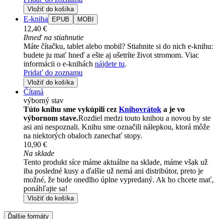
Vložiť do košíka
E-kniha
EPUB
MOBI
12,40 €
Ihneď na stiahnutie
Máte čítačku, tablet alebo mobil? Stiahnite si do nich e-knihu:
budete ju mať hneď a ešte aj ušetríte život stromom. Viac
informácii o e-knihách
nájdete tu
.
Pridať do zoznamu
Vložiť do košíka
Čítaná
výborný stav
Túto knihu sme vykúpili cez
Knihovrátok
a je vo
výbornom stave.
Rozdiel medzi touto knihou a novou by ste
asi ani nespoznali. Knihu sme označili nálepkou, ktorá môže
na niektorých obaloch zanechať stopy.
10,90 €
Na sklade
Tento produkt síce máme aktuálne na sklade, máme však už
iba posledné kusy a ďalšie už nemá ani distribútor, preto je
možné, že bude onedlho úplne vypredaný. Ak ho chcete mať,
ponáhľajte sa!
Vložiť do košíka
Ďalšie formáty