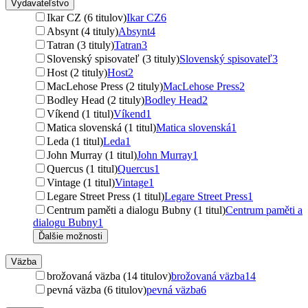
Vydavateľstvo
Ikar CZ (6 titulov)
Ikar CZ
6
Absynt (4 tituly)
Absynt
4
Tatran (3 tituly)
Tatran
3
Slovenský spisovateľ (3 tituly)
Slovenský spisovateľ
3
Host (2 tituly)
Host
2
MacLehose Press (2 tituly)
MacLehose Press
2
Bodley Head (2 tituly)
Bodley Head
2
Víkend (1 titul)
Víkend
1
Matica slovenská (1 titul)
Matica slovenská
1
Leda (1 titul)
Leda
1
John Murray (1 titul)
John Murray
1
Quercus (1 titul)
Quercus
1
Vintage (1 titul)
Vintage
1
Legare Street Press (1 titul)
Legare Street Press
1
Centrum paměti a dialogu Bubny (1 titul)
Centrum paměti a
dialogu Bubny
1
Ďalšie možnosti
Väzba
brožovaná väzba (14 titulov)
brožovaná väzba
14
pevná väzba (6 titulov)
pevná väzba
6