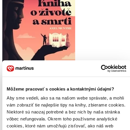
Môžeme pracovať s cookies a kontaktnými údajmi?
Aby sme vedeli, ako sa na našom webe správate, a mohli
Kniha o životě a smrti
vám zobraziť tie najlepšie tipy na knihy, zbierame cookies.
CZ
Niektoré sú naozaj potrebné a bez nich by naša stránka
Román - Pravda o porozumění, soucitu a lásce
vôbec nefungovala. Okrem toho používame analytické
Axel Munthe
cookies, ktoré nám umožňujú zisťovať, ako náš web