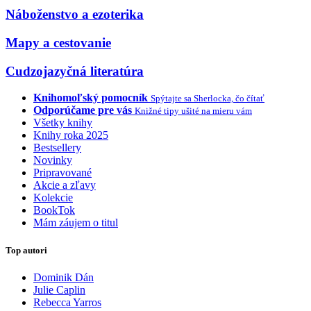
Náboženstvo a ezoterika
Mapy a cestovanie
Cudzojazyčná literatúra
Knihomoľský pomocník
Spýtajte sa Sherlocka, čo čítať
Odporúčame pre vás
Knižné tipy ušité na mieru vám
Všetky knihy
Knihy roka 2025
Bestsellery
Novinky
Pripravované
Akcie a zľavy
Kolekcie
BookTok
Mám záujem o titul
Top autori
Dominik Dán
Julie Caplin
Rebecca Yarros