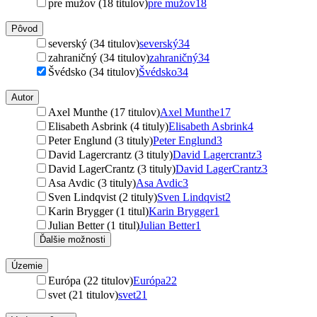
pre mužov (18 titulov)
pre mužov
18
Pôvod
severský (34 titulov)
severský
34
zahraničný (34 titulov)
zahraničný
34
Švédsko (34 titulov)
Švédsko
34
Autor
Axel Munthe (17 titulov)
Axel Munthe
17
Elisabeth Asbrink (4 tituly)
Elisabeth Asbrink
4
Peter Englund (3 tituly)
Peter Englund
3
David Lagercrantz (3 tituly)
David Lagercrantz
3
David LagerCrantz (3 tituly)
David LagerCrantz
3
Asa Avdic (3 tituly)
Asa Avdic
3
Sven Lindqvist (2 tituly)
Sven Lindqvist
2
Karin Brygger (1 titul)
Karin Brygger
1
Julian Better (1 titul)
Julian Better
1
Ďalšie možnosti
Územie
Európa (22 titulov)
Európa
22
svet (21 titulov)
svet
21