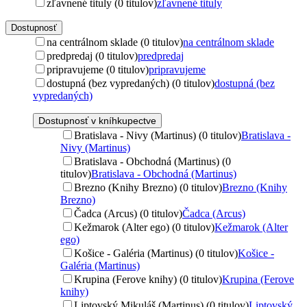
zľavnené tituly (0 titulov)
zľavnené tituly
Dostupnosť
na centrálnom sklade (0 titulov)
na centrálnom sklade
predpredaj (0 titulov)
predpredaj
pripravujeme (0 titulov)
pripravujeme
dostupná (bez vypredaných) (0 titulov)
dostupná (bez
vypredaných)
Dostupnosť v kníhkupectve
Bratislava - Nivy (Martinus) (0 titulov)
Bratislava -
Nivy (Martinus)
Bratislava - Obchodná (Martinus) (0
titulov)
Bratislava - Obchodná (Martinus)
Brezno (Knihy Brezno) (0 titulov)
Brezno (Knihy
Brezno)
Čadca (Arcus) (0 titulov)
Čadca (Arcus)
Kežmarok (Alter ego) (0 titulov)
Kežmarok (Alter
ego)
Košice - Galéria (Martinus) (0 titulov)
Košice -
Galéria (Martinus)
Krupina (Ferove knihy) (0 titulov)
Krupina (Ferove
knihy)
Liptovský Mikuláš (Martinus) (0 titulov)
Liptovský