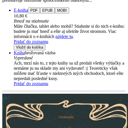
predstavuje ohrozenie spoločenského blahobytu...
E-kniha
PDF
EPUB
MOBI
10,80 €
Ihneď na stiahnutie
Máte čítačku, tablet alebo mobil? Stiahnite si do nich e-knihu:
budete ju mať hneď a ešte aj ušetríte život stromom. Viac
informácii o e-knihách
nájdete tu
.
Pridať do zoznamu
Vložiť do košíka
Kniha
brožovaná väzba
Vypredané
Ach, mrzí nás to, z tejto knihy sa už predali všetky výtlačky a
nemáme ju na sklade my ani vydavateľ :( Teoreticky však
môžete mať šťastie v niektorých iných obchodoch, ktoré ešte
nepredali posledné kusy.
Pridať do zoznamu