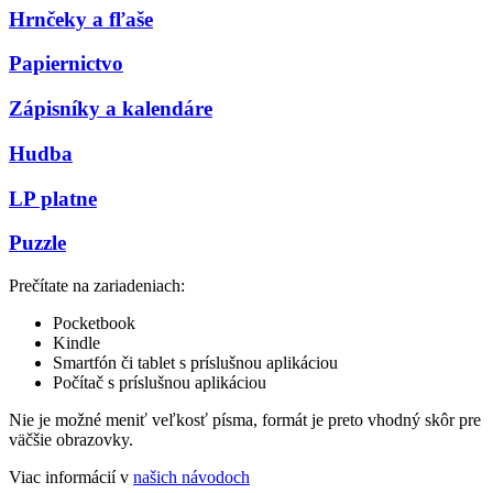
Hrnčeky a fľaše
Papiernictvo
Zápisníky a kalendáre
Hudba
LP platne
Puzzle
Prečítate na zariadeniach:
Pocketbook
Kindle
Smartfón či tablet s príslušnou aplikáciou
Počítač s príslušnou aplikáciou
Nie je možné meniť veľkosť písma, formát je preto vhodný skôr pre
väčšie obrazovky.
Viac informácií v
našich návodoch