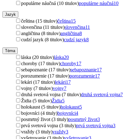
populárne náučná (10 titulov)
populárne náučná
10
Jazyk
čeština (15 titulov)
čeština
15
slovenčina (11 titulov)
slovenčina
11
angličtina (8 titulov)
angličtina
8
cudzí jazyk (8 titulov)
cudzí jazyk
8
Téma
láska (20 titulov)
láska
20
choroby (17 titulov)
choroby
17
sebapoznanie (17 titulov)
sebapoznanie
17
porozumenie (17 titulov)
porozumenie
17
lekári (17 titulov)
lekári
17
vojny (7 titulov)
vojny
7
druhá svetová vojna (7 titulov)
druhá svetová vojna
7
Židia (5 titulov)
Židia
5
holokaust (5 titulov)
holokaust
5
bojovníci (4 tituly)
bojovníci
4
posmrtný život (3 tituly)
posmrtný život
3
prvá svetová vojna (3 tituly)
prvá svetová vojna
3
vraždy (3 tituly)
vraždy
3
vyšetrovanie (3 tituly)
vyšetrovanie
3