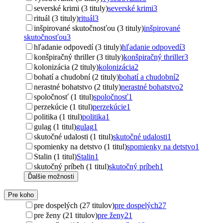
severské krimi (3 tituly)
severské krimi
3
rituál (3 tituly)
rituál
3
inšpirované skutočnosťou (3 tituly)
inšpirované
skutočnosťou
3
hľadanie odpovedí (3 tituly)
hľadanie odpovedí
3
konšpiračný thriller (3 tituly)
konšpiračný thriller
3
kolonizácia (2 tituly)
kolonizácia
2
bohatí a chudobní (2 tituly)
bohatí a chudobní
2
nerastné bohatstvo (2 tituly)
nerastné bohatstvo
2
spoločnosť (1 titul)
spoločnosť
1
perzekúcie (1 titul)
perzekúcie
1
politika (1 titul)
politika
1
gulag (1 titul)
gulag
1
skutočné udalosti (1 titul)
skutočné udalosti
1
spomienky na detstvo (1 titul)
spomienky na detstvo
1
Stalin (1 titul)
Stalin
1
skutočný príbeh (1 titul)
skutočný príbeh
1
Ďalšie možnosti
Pre koho
pre dospelých (27 titulov)
pre dospelých
27
pre ženy (21 titulov)
pre ženy
21