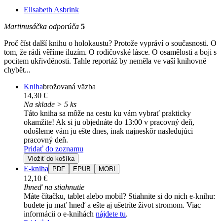
Elisabeth Asbrink
Martinusáčka odporúča
5
Proč číst další knihu o holokaustu? Protože vypráví o současnosti. O
tom, že rádi věříme iluzím. O rodičovské lásce. O osamělosti a boji s
pocitem ukřivděnosti. Tahle reportáž by neměla ve vaší knihovně
chybět...
Kniha
brožovaná väzba
14,30 €
Na sklade > 5 ks
Táto kniha sa môže na cestu ku vám vybrať prakticky
okamžite! Ak si ju objednáte do 13:00 v pracovný deň,
odošleme vám ju ešte dnes, inak najneskôr nasledujúci
pracovný deň.
Pridať do zoznamu
Vložiť do košíka
E-kniha
PDF
EPUB
MOBI
12,10 €
Ihneď na stiahnutie
Máte čítačku, tablet alebo mobil? Stiahnite si do nich e-knihu:
budete ju mať hneď a ešte aj ušetríte život stromom. Viac
informácii o e-knihách
nájdete tu
.