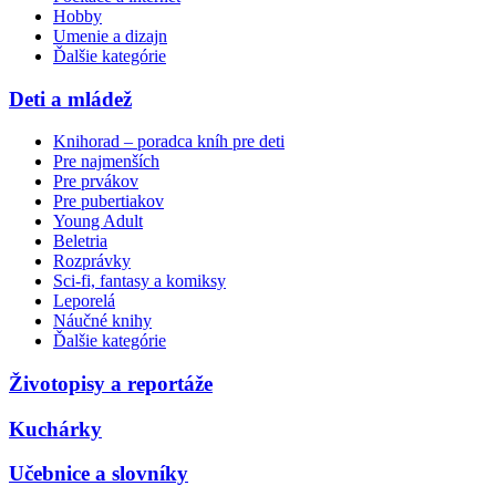
Hobby
Umenie a dizajn
Ďalšie kategórie
Deti a mládež
Knihorad – poradca kníh pre deti
Pre najmenších
Pre prvákov
Pre pubertiakov
Young Adult
Beletria
Rozprávky
Sci-fi, fantasy a komiksy
Leporelá
Náučné knihy
Ďalšie kategórie
Životopisy a reportáže
Kuchárky
Učebnice a slovníky