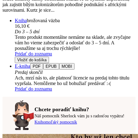
jak zajistit bílým kolonizátorům pohodlné podnikání s africkými
surovinami. Kurtz je sice...
Kniha
brožovaná väzba
16,10 €
Do 3 – 5 dní
Tento produkt momentálne nemáme na sklade, ale zvyčajne
vám ho vieme zabezpečiť a odoslať do 3 – 5 dní. A
posnažíme sa aj trochu rýchlejšie!
Pridať do zoznamu
Vložiť do košíka
E-kniha
PDF
EPUB
MOBI
Predaj skončil
Ach, mrzí nás to, ale platnosť licencie na predaj tohto titulu
vypršala. Nemôžeme ho už bohužiaľ predávať :-(
Pridať do zoznamu
Chcete poradiť knihu?
Náš pomocník Sherlock vám ju s radosťou vypátra!
Knihomoľský pomocník