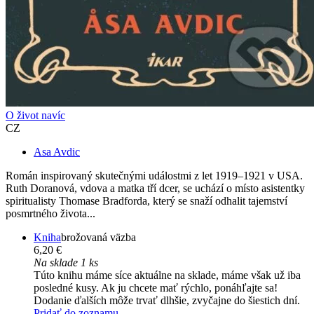
O život navíc
CZ
Asa Avdic
Román inspirovaný skutečnými událostmi z let 1919–1921 v USA.
Ruth Doranová, vdova a matka tří dcer, se uchází o místo asistentky
spiritualisty Thomase Bradforda, který se snaží odhalit tajemství
posmrtného života...
Kniha
brožovaná väzba
6,20 €
Na sklade 1 ks
Túto knihu máme síce aktuálne na sklade, máme však už iba
posledné kusy. Ak ju chcete mať rýchlo, ponáhľajte sa!
Dodanie ďalších môže trvať dlhšie, zvyčajne do šiestich dní.
Pridať do zoznamu