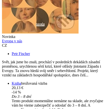
Novinka
Evropa v nás
CZ
Petr Fischer
Svět, jak jsme ho znali, prochází v posledních dekádách zásadní
proměnou, urychlenou sérií krizí, které otřásly jistotami Západu i
Evropy. Ta znovu hledá svůj směr i sebevědomí. Projekt, který
vznikl na základech hospodářské spolupráce, dnes čelí...
Kniha
brožovaná väzba
20,13 €
-14 %
Do 3 – 8 dní
Tento produkt momentálne nemáme na sklade, ale zvyčajne
vám ho vieme zabezpečiť a odoslať do 3 – 8 dní. A