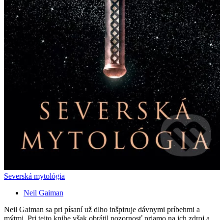
Severská mytológia
Neil Gaiman
Neil Gaiman sa pri písaní už dlho inšpiruje dávnymi príbehmi a
mýtmi. Pri tejto knihe však obrátil pozornosť priamo na ich zdroj a