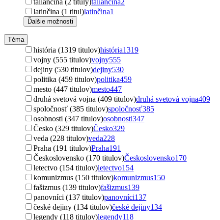
taliančina (2 tituly)
taliančina
2
latinčina (1 titul)
latinčina
1
Ďalšie možnosti
Téma
história (1319 titulov)
história
1319
vojny (555 titulov)
vojny
555
dejiny (530 titulov)
dejiny
530
politika (459 titulov)
politika
459
mesto (447 titulov)
mesto
447
druhá svetová vojna (409 titulov)
druhá svetová vojna
409
spoločnosť (385 titulov)
spoločnosť
385
osobnosti (347 titulov)
osobnosti
347
Česko (329 titulov)
Česko
329
veda (228 titulov)
veda
228
Praha (191 titulov)
Praha
191
Československo (170 titulov)
Československo
170
letectvo (154 titulov)
letectvo
154
komunizmus (150 titulov)
komunizmus
150
fašizmus (139 titulov)
fašizmus
139
panovníci (137 titulov)
panovníci
137
české dejiny (134 titulov)
české dejiny
134
legendy (118 titulov)
legendy
118