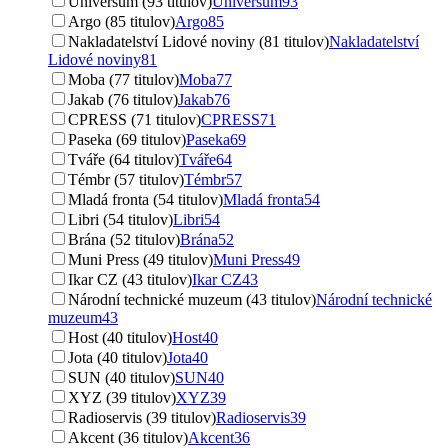
Universum (93 titulov)
Universum
93
Argo (85 titulov)
Argo
85
Nakladatelství Lidové noviny (81 titulov)
Nakladatelství
Lidové noviny
81
Moba (77 titulov)
Moba
77
Jakab (76 titulov)
Jakab
76
CPRESS (71 titulov)
CPRESS
71
Paseka (69 titulov)
Paseka
69
Tváře (64 titulov)
Tváře
64
Témbr (57 titulov)
Témbr
57
Mladá fronta (54 titulov)
Mladá fronta
54
Libri (54 titulov)
Libri
54
Brána (52 titulov)
Brána
52
Muni Press (49 titulov)
Muni Press
49
Ikar CZ (43 titulov)
Ikar CZ
43
Národní technické muzeum (43 titulov)
Národní technické
muzeum
43
Host (40 titulov)
Host
40
Jota (40 titulov)
Jota
40
SUN (40 titulov)
SUN
40
XYZ (39 titulov)
XYZ
39
Radioservis (39 titulov)
Radioservis
39
Akcent (36 titulov)
Akcent
36