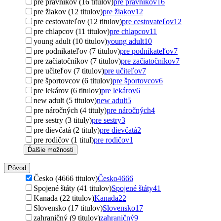
pre právnikov (16 titulov)
pre právnikov
16
pre žiakov (12 titulov)
pre žiakov
12
pre cestovateľov (12 titulov)
pre cestovateľov
12
pre chlapcov (11 titulov)
pre chlapcov
11
young adult (10 titulov)
young adult
10
pre podnikateľov (7 titulov)
pre podnikateľov
7
pre začiatočníkov (7 titulov)
pre začiatočníkov
7
pre učiteľov (7 titulov)
pre učiteľov
7
pre športovcov (6 titulov)
pre športovcov
6
pre lekárov (6 titulov)
pre lekárov
6
new adult (5 titulov)
new adult
5
pre náročných (4 tituly)
pre náročných
4
pre sestry (3 tituly)
pre sestry
3
pre dievčatá (2 tituly)
pre dievčatá
2
pre rodičov (1 titul)
pre rodičov
1
Ďalšie možnosti
Pôvod
Česko (4666 titulov)
Česko
4666
Spojené štáty (41 titulov)
Spojené štáty
41
Kanada (22 titulov)
Kanada
22
Slovensko (17 titulov)
Slovensko
17
zahraničný (9 titulov)
zahraničný
9