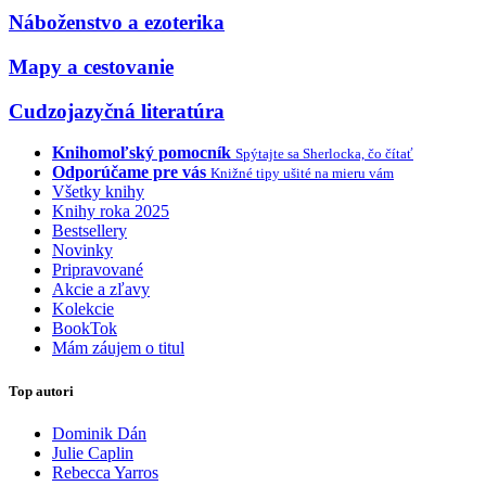
Náboženstvo a ezoterika
Mapy a cestovanie
Cudzojazyčná literatúra
Knihomoľský pomocník
Spýtajte sa Sherlocka, čo čítať
Odporúčame pre vás
Knižné tipy ušité na mieru vám
Všetky knihy
Knihy roka 2025
Bestsellery
Novinky
Pripravované
Akcie a zľavy
Kolekcie
BookTok
Mám záujem o titul
Top autori
Dominik Dán
Julie Caplin
Rebecca Yarros