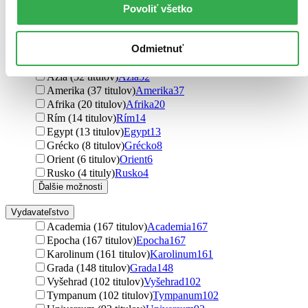
Sliezsko
1844
Povoliť všetko
Európa (561 titulov)
Európa
561
svet (286 titulov)
svet
286
Odmietnuť
Československo (237 titulov)
Československo
237
Slovensko (78 titulov)
Slovensko
78
Ázia (52 titulov)
Ázia
52
Amerika (37 titulov)
Amerika
37
Afrika (20 titulov)
Afrika
20
Rím (14 titulov)
Rím
14
Egypt (13 titulov)
Egypt
13
Grécko (8 titulov)
Grécko
8
Orient (6 titulov)
Orient
6
Rusko (4 tituly)
Rusko
4
Ďalšie možnosti
Vydavateľstvo
Academia (167 titulov)
Academia
167
Epocha (167 titulov)
Epocha
167
Karolinum (161 titulov)
Karolinum
161
Grada (148 titulov)
Grada
148
Vyšehrad (102 titulov)
Vyšehrad
102
Tympanum (102 titulov)
Tympanum
102