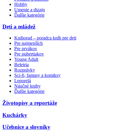
Hobby
Umenie a dizajn
Ďalšie kategórie
Deti a mládež
Knihorad – poradca kníh pre deti
Pre najmenších
Pre prvákov
Pre pubertiakov
Young Adult
Beletria
Rozprávky
Sci-fi, fantasy a komiksy
Leporelá
Náučné knihy
Ďalšie kategórie
Životopisy a reportáže
Kuchárky
Učebnice a slovníky