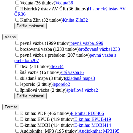
Veduta (36 titulov)
Veduta
36
Historický ústav AV ČR (36 titulov)
Historický ústav AV
ČR
36
Kniha Zlín (32 titulov)
Kniha Zlín
32
Ďalšie možnosti
Väzba
pevná väzba (1999 titulov)
pevná väzba
1999
brožovaná väzba (1233 titulov)
brožovaná väzba
1233
pevná väzba s prebalom (207 titulov)
pevná väzba s
prebalom
207
flexi (34 titulov)
flexi
34
šitá väzba (16 titulov)
šitá väzba
16
skladaná mapa (3 tituly)
skladaná mapa
3
leporelo (2 tituly)
leporelo
2
špirálová väzba (2 tituly)
špirálová väzba
2
Ďalšie možnosti
Formát
E-kniha: PDF (466 titulov)
E-kniha: PDF
466
E-kniha: EPUB (419 titulov)
E-kniha: EPUB
419
E-kniha: MOBI (414 titulov)
E-kniha: MOBI
414
Audiokniha: MP3 (195 titulov)
Audiokniha: MP3
195