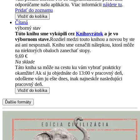
odporúčame našu aplikáciu. Viac informácii
nájdete tu
.
Pridať do zoznamu
Vložiť do košíka
Čítaná
výborný stav
Túto knihu sme vykúpili cez
Knihovrátok
a je vo
výbornom stave.
Rozdiel medzi touto knihou a novou by ste
asi ani nespoznali. Knihu sme označili nálepkou, ktorá môže
na niektorých obaloch zanechať stopy.
9,69 €
Na sklade
Táto kniha sa môže na cestu ku vám vybrať prakticky
okamžite! Ak si ju objednáte do 13:00 v pracovný deň,
odošleme vám ju ešte dnes, inak najneskôr nasledujúci
pracovný deň.
Vložiť do košíka
Ďalšie formáty