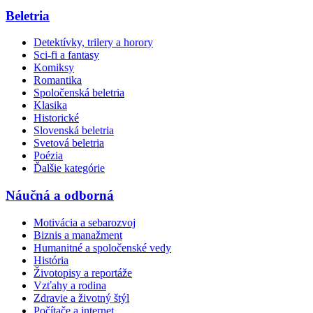
Beletria
Detektívky, trilery a horory
Sci-fi a fantasy
Komiksy
Romantika
Spoločenská beletria
Klasika
Historické
Slovenská beletria
Svetová beletria
Poézia
Ďalšie kategórie
Náučná a odborná
Motivácia a sebarozvoj
Biznis a manažment
Humanitné a spoločenské vedy
História
Životopisy a reportáže
Vzťahy a rodina
Zdravie a životný štýl
Počítače a internet