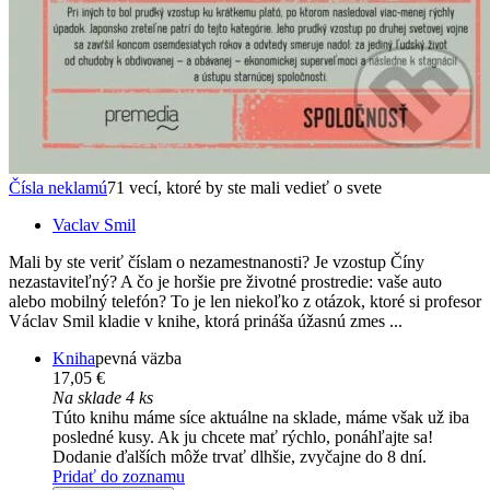
Čísla neklamú
71 vecí, ktoré by ste mali vedieť o svete
Vaclav Smil
Mali by ste veriť číslam o nezamestnanosti? Je vzostup Číny
nezastaviteľný? A čo je horšie pre životné prostredie: vaše auto
alebo mobilný telefón? To je len niekoľko z otázok, ktoré si profesor
Václav Smil kladie v knihe, ktorá prináša úžasnú zmes ...
Kniha
pevná väzba
17,05 €
Na sklade 4 ks
Túto knihu máme síce aktuálne na sklade, máme však už iba
posledné kusy. Ak ju chcete mať rýchlo, ponáhľajte sa!
Dodanie ďalších môže trvať dlhšie, zvyčajne do 8 dní.
Pridať do zoznamu