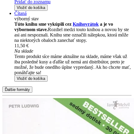
Pridať do zoznamu
Vložiť do košíka
Čítaná
výborný stav
Túto knihu sme vykúpili cez
Knihovrátok
a je vo
výbornom stave.
Rozdiel medzi touto knihou a novou by ste
asi ani nespoznali. Knihu sme označili nálepkou, ktorá môže
na niektorých obaloch zanechať stopy.
11,50 €
Na sklade
Tento produkt síce máme aktuálne na sklade, máme však už
iba posledné kusy a ďalšie už nemá ani distribútor, preto je
možné, že bude onedlho úplne vypredaný. Ak ho chcete mať,
ponáhľajte sa!
Vložiť do košíka
Ďalšie formáty