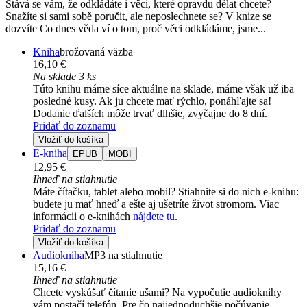
Stává se vám, že odkládáte i věci, které opravdu dělat chcete?
Snažíte si sami sobě poručit, ale neposlechnete se? V knize se
dozvíte Co dnes věda ví o tom, proč věci odkládáme, jsme...
Kniha
brožovaná väzba
16,10 €
Na sklade 3 ks
Túto knihu máme síce aktuálne na sklade, máme však už iba
posledné kusy. Ak ju chcete mať rýchlo, ponáhľajte sa!
Dodanie ďalších môže trvať dlhšie, zvyčajne do 8 dní.
Pridať do zoznamu
Vložiť do košíka
E-kniha
EPUB
MOBI
12,95 €
Ihneď na stiahnutie
Máte čítačku, tablet alebo mobil? Stiahnite si do nich e-knihu:
budete ju mať hneď a ešte aj ušetríte život stromom. Viac
informácii o e-knihách
nájdete tu
.
Pridať do zoznamu
Vložiť do košíka
Audiokniha
MP3 na stiahnutie
15,16 €
Ihneď na stiahnutie
Chcete vyskúšať čítanie ušami? Na vypočutie audioknihy
vám postačí telefón. Pre čo najjednoduchšie počúvanie