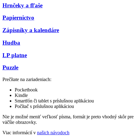
Hrnčeky a fľaše
Papiernictvo
Zápisníky a kalendáre
Hudba
LP platne
Puzzle
Prečítate na zariadeniach:
Pocketbook
Kindle
Smartfón či tablet s príslušnou aplikáciou
Počítač s príslušnou aplikáciou
Nie je možné meniť veľkosť písma, formát je preto vhodný skôr pre
väčšie obrazovky.
Viac informácií v
našich návodoch