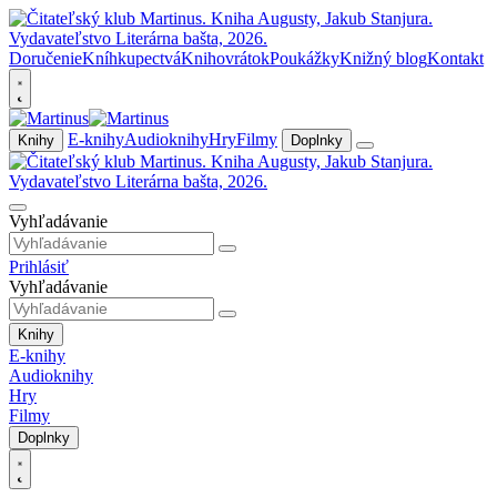
Doručenie
Kníhkupectvá
Knihovrátok
Poukážky
Knižný blog
Kontakt
E-knihy
Audioknihy
Hry
Filmy
Knihy
Doplnky
Vyhľadávanie
Prihlásiť
Vyhľadávanie
Knihy
E-knihy
Audioknihy
Hry
Filmy
Doplnky