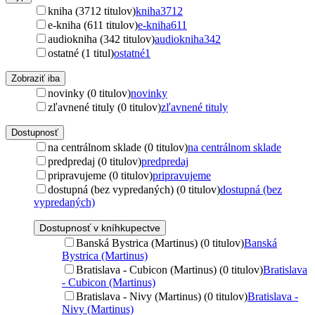
kniha (3712 titulov)
kniha
3712
e-kniha (611 titulov)
e-kniha
611
audiokniha (342 titulov)
audiokniha
342
ostatné (1 titul)
ostatné
1
Zobraziť iba
novinky (0 titulov)
novinky
zľavnené tituly (0 titulov)
zľavnené tituly
Dostupnosť
na centrálnom sklade (0 titulov)
na centrálnom sklade
predpredaj (0 titulov)
predpredaj
pripravujeme (0 titulov)
pripravujeme
dostupná (bez vypredaných) (0 titulov)
dostupná (bez
vypredaných)
Dostupnosť v kníhkupectve
Banská Bystrica (Martinus) (0 titulov)
Banská
Bystrica (Martinus)
Bratislava - Cubicon (Martinus) (0 titulov)
Bratislava
- Cubicon (Martinus)
Bratislava - Nivy (Martinus) (0 titulov)
Bratislava -
Nivy (Martinus)