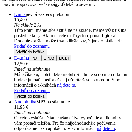
bravúrne spracoval veľké ságy ďalekého severu...
Kniha
pevná väzba s prebalom
15,40 €
Na sklade 2 ks
Túto knihu máme síce aktuálne na sklade, máme však už iba
posledné kusy. Ak ju chcete mať rýchlo, ponáhľajte sa!
Dodanie ďalších môže trvať dlhšie, zvyčajne do piatich dní.
Pridať do zoznamu
Vložiť do košíka
E-kniha
PDF
EPUB
MOBI
12,59 €
Ihneď na stiahnutie
Máte čítačku, tablet alebo mobil? Stiahnite si do nich e-knihu:
budete ju mať hneď a ešte aj ušetríte život stromom. Viac
informácii o e-knihách
nájdete tu
.
Pridať do zoznamu
Vložiť do košíka
Audiokniha
MP3 na stiahnutie
11,95 €
Ihneď na stiahnutie
Chcete vyskúšať čítanie ušami? Na vypočutie audioknihy
vám postačí telefón. Pre čo najjednoduchšie počúvanie
odporúčame našu aplikáciu. Viac informácii
nájdete tu
.