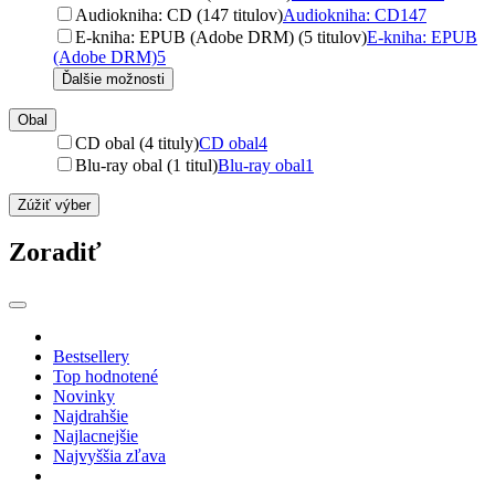
Audiokniha: CD (147 titulov)
Audiokniha: CD
147
E-kniha: EPUB (Adobe DRM) (5 titulov)
E-kniha: EPUB
(Adobe DRM)
5
Ďalšie možnosti
Obal
CD obal (4 tituly)
CD obal
4
Blu-ray obal (1 titul)
Blu-ray obal
1
Zúžiť výber
Zoradiť
Bestsellery
Top hodnotené
Novinky
Najdrahšie
Najlacnejšie
Najvyššia zľava