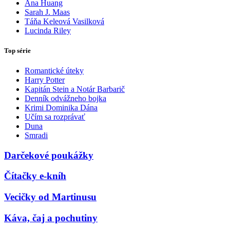
Ana Huang
Sarah J. Maas
Táňa Keleová Vasilková
Lucinda Riley
Top série
Romantické úteky
Harry Potter
Kapitán Stein a Notár Barbarič
Denník odvážneho bojka
Krimi Dominika Dána
Učím sa rozprávať
Duna
Smradi
Darčekové poukážky
Čítačky e-kníh
Vecičky od Martinusu
Káva, čaj a pochutiny