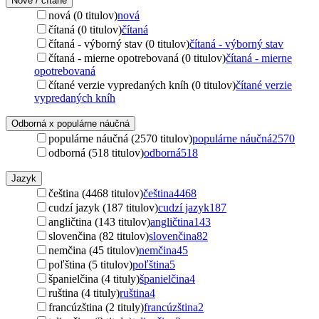
Nové / čítané
nová (0 titulov)
nová
čítaná (0 titulov)
čítaná
čítaná - výborný stav (0 titulov)
čítaná - výborný stav
čítaná - mierne opotrebovaná (0 titulov)
čítaná - mierne
opotrebovaná
čítané verzie vypredaných kníh (0 titulov)
čítané verzie
vypredaných kníh
Odborná x populárne náučná
populárne náučná (2570 titulov)
populárne náučná
2570
odborná (518 titulov)
odborná
518
Jazyk
čeština (4468 titulov)
čeština
4468
cudzí jazyk (187 titulov)
cudzí jazyk
187
angličtina (143 titulov)
angličtina
143
slovenčina (82 titulov)
slovenčina
82
nemčina (45 titulov)
nemčina
45
poľština (5 titulov)
poľština
5
španielčina (4 tituly)
španielčina
4
ruština (4 tituly)
ruština
4
francúzština (2 tituly)
francúzština
2