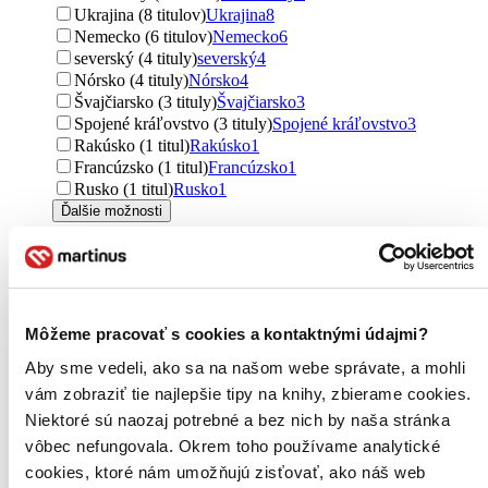
Ukrajina (8 titulov)
Ukrajina
8
Nemecko (6 titulov)
Nemecko
6
severský (4 tituly)
severský
4
Nórsko (4 tituly)
Nórsko
4
Švajčiarsko (3 tituly)
Švajčiarsko
3
Spojené kráľovstvo (3 tituly)
Spojené kráľovstvo
3
Rakúsko (1 titul)
Rakúsko
1
Francúzsko (1 titul)
Francúzsko
1
Rusko (1 titul)
Rusko
1
Ďalšie možnosti
Autor
Vlastimil Vondruška (104 titulov)
Vlastimil Vondruška
104
Hana Whitton (52 titulov)
Hana Whitton
52
Jaromír Jindra (47 titulov)
Jaromír Jindra
47
Môžeme pracovať s cookies a kontaktnými údajmi?
Alois Jirásek (45 titulov)
Alois Jirásek
45
Jiří Kutina (44 titulov)
Jiří Kutina
44
Aby sme vedeli, ako sa na našom webe správate, a mohli
Neil Gaiman (28 titulov)
Neil Gaiman
28
vám zobraziť tie najlepšie tipy na knihy, zbierame cookies.
Pavel Juřík (27 titulov)
Pavel Juřík
27
Niektoré sú naozaj potrebné a bez nich by naša stránka
Jan Bauer (25 titulov)
Jan Bauer
25
vôbec nefungovala. Okrem toho používame analytické
Arnošt Lustig (24 titulov)
Arnošt Lustig
24
Miroslav Irra (24 titulov)
Miroslav Irra
24
cookies, ktoré nám umožňujú zisťovať, ako náš web