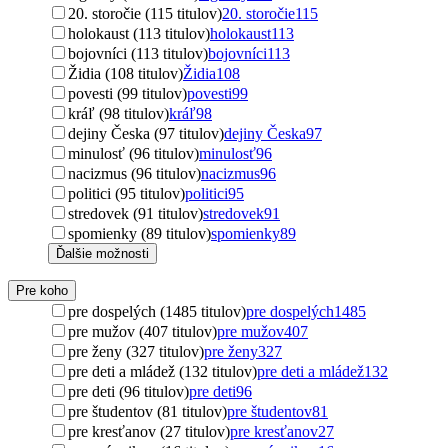
20. storočie (115 titulov)
20. storočie
115
holokaust (113 titulov)
holokaust
113
bojovníci (113 titulov)
bojovníci
113
Židia (108 titulov)
Židia
108
povesti (99 titulov)
povesti
99
kráľ (98 titulov)
kráľ
98
dejiny Česka (97 titulov)
dejiny Česka
97
minulosť (96 titulov)
minulosť
96
nacizmus (96 titulov)
nacizmus
96
politici (95 titulov)
politici
95
stredovek (91 titulov)
stredovek
91
spomienky (89 titulov)
spomienky
89
Ďalšie možnosti
Pre koho
pre dospelých (1485 titulov)
pre dospelých
1485
pre mužov (407 titulov)
pre mužov
407
pre ženy (327 titulov)
pre ženy
327
pre deti a mládež (132 titulov)
pre deti a mládež
132
pre deti (96 titulov)
pre deti
96
pre študentov (81 titulov)
pre študentov
81
pre kresťanov (27 titulov)
pre kresťanov
27