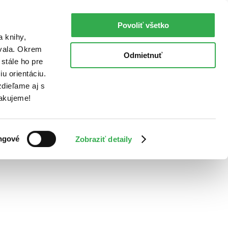
Povoliť všetko
a knihy,
ovala. Okrem
Odmietnuť
stále ho pre
u orientáciu.
dieľame aj s
Ďakujeme!
ngové
Zobraziť detaily