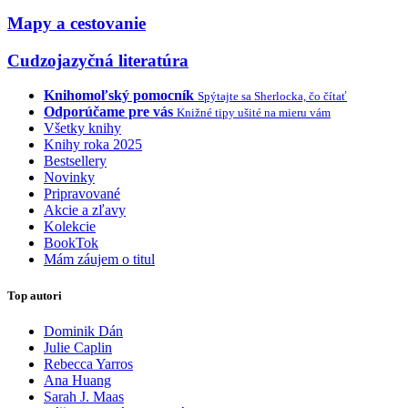
Mapy a cestovanie
Cudzojazyčná literatúra
Knihomoľský pomocník
Spýtajte sa Sherlocka, čo čítať
Odporúčame pre vás
Knižné tipy ušité na mieru vám
Všetky knihy
Knihy roka 2025
Bestsellery
Novinky
Pripravované
Akcie a zľavy
Kolekcie
BookTok
Mám záujem o titul
Top autori
Dominik Dán
Julie Caplin
Rebecca Yarros
Ana Huang
Sarah J. Maas