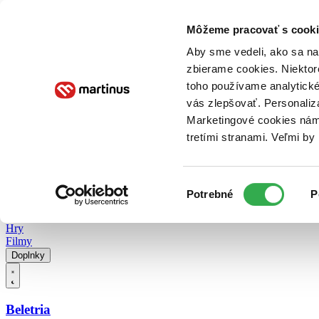
Doručenie
Kníhkupectvá
Knihovrátok
Poukážky
Knižný blog
Kontakt
Môžeme pracovať s cooki
Aby sme vedeli, ako sa na 
zbierame cookies. Niektor
E-knihy
Audioknihy
Hry
Filmy
Knihy
Doplnky
toho používame analytické
vás zlepšovať. Personaliz
Vyhľadávanie
Marketingové cookies nám 
tretími stranami. Veľmi b
Prihlásiť
Vyhľadávanie
Výber
Knihy
Potrebné
P
súhlasu
E-knihy
Audioknihy
Hry
Filmy
Doplnky
Beletria