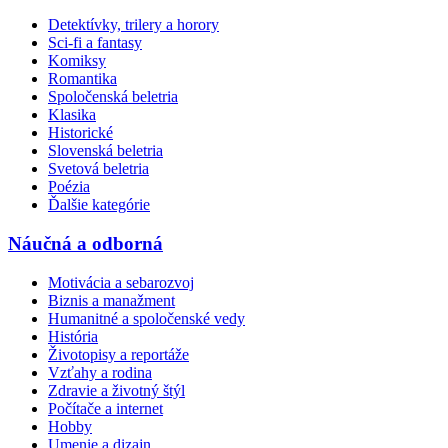
Detektívky, trilery a horory
Sci-fi a fantasy
Komiksy
Romantika
Spoločenská beletria
Klasika
Historické
Slovenská beletria
Svetová beletria
Poézia
Ďalšie kategórie
Náučná a odborná
Motivácia a sebarozvoj
Biznis a manažment
Humanitné a spoločenské vedy
História
Životopisy a reportáže
Vzťahy a rodina
Zdravie a životný štýl
Počítače a internet
Hobby
Umenie a dizajn