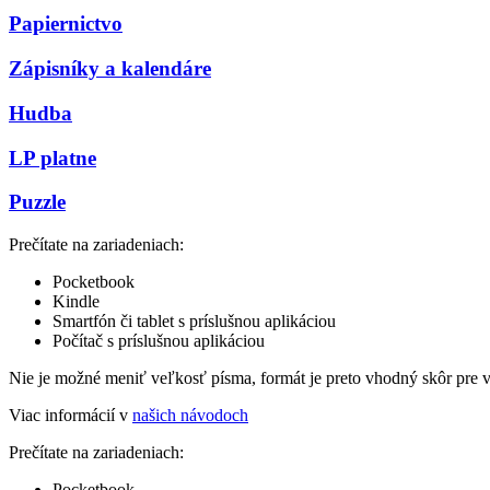
Papiernictvo
Zápisníky a kalendáre
Hudba
LP platne
Puzzle
Prečítate na zariadeniach:
Pocketbook
Kindle
Smartfón či tablet s príslušnou aplikáciou
Počítač s príslušnou aplikáciou
Nie je možné meniť veľkosť písma, formát je preto vhodný skôr pre 
Viac informácií v
našich návodoch
Prečítate na zariadeniach:
Pocketbook