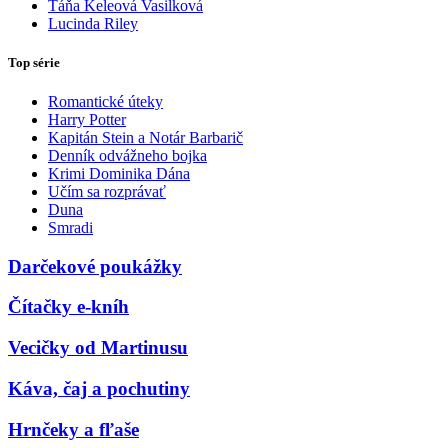
Táňa Keleová Vasilková
Lucinda Riley
Top série
Romantické úteky
Harry Potter
Kapitán Stein a Notár Barbarič
Denník odvážneho bojka
Krimi Dominika Dána
Učím sa rozprávať
Duna
Smradi
Darčekové poukážky
Čítačky e-kníh
Vecičky od Martinusu
Káva, čaj a pochutiny
Hrnčeky a fľaše