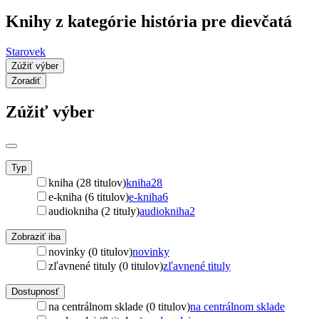
Knihy z kategórie história pre dievčatá
Starovek
Zúžiť výber
Zoradiť
Zúžiť výber
Typ
kniha (28 titulov)
kniha
28
e-kniha (6 titulov)
e-kniha
6
audiokniha (2 tituly)
audiokniha
2
Zobraziť iba
novinky (0 titulov)
novinky
zľavnené tituly (0 titulov)
zľavnené tituly
Dostupnosť
na centrálnom sklade (0 titulov)
na centrálnom sklade