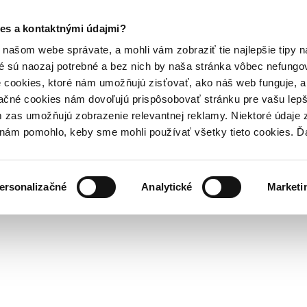
es a kontaktnými údajmi?
našom webe správate, a mohli vám zobraziť tie najlepšie tipy n
é sú naozaj potrebné a bez nich by naša stránka vôbec nefung
 cookies, ktoré nám umožňujú zisťovať, ako náš web funguje, a 
ačné cookies nám dovoľujú prispôsobovať stránku pre vašu lepši
zas umožňujú zobrazenie relevantnej reklamy. Niektoré údaje z
y nám pomohlo, keby sme mohli používať všetky tieto cookies. 
ersonalizačné
Analytické
Marketi