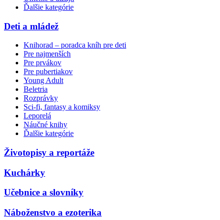
Ďalšie kategórie
Deti a mládež
Knihorad – poradca kníh pre deti
Pre najmenších
Pre prvákov
Pre pubertiakov
Young Adult
Beletria
Rozprávky
Sci-fi, fantasy a komiksy
Leporelá
Náučné knihy
Ďalšie kategórie
Životopisy a reportáže
Kuchárky
Učebnice a slovníky
Náboženstvo a ezoterika