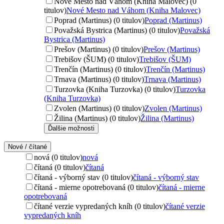
Nové Mesto nad Váhom (Kniha Malovec) (0
titulov)
Nové Mesto nad Váhom (Kniha Malovec)
Poprad (Martinus) (0 titulov)
Poprad (Martinus)
Považská Bystrica (Martinus) (0 titulov)
Považská
Bystrica (Martinus)
Prešov (Martinus) (0 titulov)
Prešov (Martinus)
Trebišov (ŠUM) (0 titulov)
Trebišov (ŠUM)
Trenčín (Martinus) (0 titulov)
Trenčín (Martinus)
Trnava (Martinus) (0 titulov)
Trnava (Martinus)
Turzovka (Kniha Turzovka) (0 titulov)
Turzovka
(Kniha Turzovka)
Zvolen (Martinus) (0 titulov)
Zvolen (Martinus)
Žilina (Martinus) (0 titulov)
Žilina (Martinus)
Ďalšie možnosti
Nové / čítané
nová (0 titulov)
nová
čítaná (0 titulov)
čítaná
čítaná - výborný stav (0 titulov)
čítaná - výborný stav
čítaná - mierne opotrebovaná (0 titulov)
čítaná - mierne
opotrebovaná
čítané verzie vypredaných kníh (0 titulov)
čítané verzie
vypredaných kníh