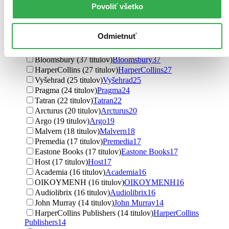
Povoliť všetko
Ďalšie možnosti
Vydavateľstvo
Odmietnuť
Penguin Books (74 titulov)
Penguin Books
74
Karolinum (59 titulov)
Karolinum
59
Bloomsbury (37 titulov)
Bloomsbury
37
HarperCollins (27 titulov)
HarperCollins
27
Vyšehrad (25 titulov)
Vyšehrad
25
Pragma (24 titulov)
Pragma
24
Tatran (22 titulov)
Tatran
22
Arcturus (20 titulov)
Arcturus
20
Argo (19 titulov)
Argo
19
Malvern (18 titulov)
Malvern
18
Premedia (17 titulov)
Premedia
17
Eastone Books (17 titulov)
Eastone Books
17
Host (17 titulov)
Host
17
Academia (16 titulov)
Academia
16
OIKOYMENH (16 titulov)
OIKOYMENH
16
Audiolibrix (16 titulov)
Audiolibrix
16
John Murray (14 titulov)
John Murray
14
HarperCollins Publishers (14 titulov)
HarperCollins
Publishers
14