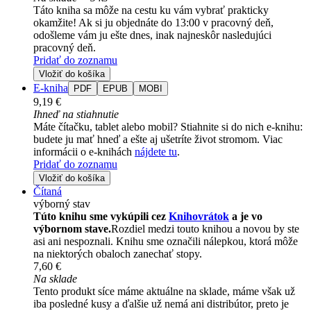
Táto kniha sa môže na cestu ku vám vybrať prakticky
okamžite! Ak si ju objednáte do 13:00 v pracovný deň,
odošleme vám ju ešte dnes, inak najneskôr nasledujúci
pracovný deň.
Pridať do zoznamu
Vložiť do košíka
E-kniha
PDF
EPUB
MOBI
9,19 €
Ihneď na stiahnutie
Máte čítačku, tablet alebo mobil? Stiahnite si do nich e-knihu:
budete ju mať hneď a ešte aj ušetríte život stromom. Viac
informácii o e-knihách
nájdete tu
.
Pridať do zoznamu
Vložiť do košíka
Čítaná
výborný stav
Túto knihu sme vykúpili cez
Knihovrátok
a je vo
výbornom stave.
Rozdiel medzi touto knihou a novou by ste
asi ani nespoznali. Knihu sme označili nálepkou, ktorá môže
na niektorých obaloch zanechať stopy.
7,60 €
Na sklade
Tento produkt síce máme aktuálne na sklade, máme však už
iba posledné kusy a ďalšie už nemá ani distribútor, preto je