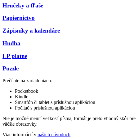
Hrnčeky a fľaše
Papiernictvo
Zápisníky a kalendáre
Hudba
LP platne
Puzzle
Prečítate na zariadeniach:
Pocketbook
Kindle
Smartfón či tablet s príslušnou aplikáciou
Počítač s príslušnou aplikáciou
Nie je možné meniť veľkosť písma, formát je preto vhodný skôr pre
väčšie obrazovky.
Viac informácií v
našich návodoch