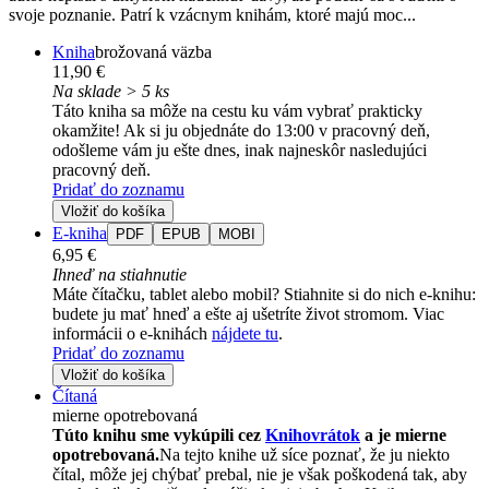
svoje poznanie. Patrí k vzácnym knihám, ktoré majú moc...
Kniha
brožovaná väzba
11,90 €
Na sklade > 5 ks
Táto kniha sa môže na cestu ku vám vybrať prakticky
okamžite! Ak si ju objednáte do 13:00 v pracovný deň,
odošleme vám ju ešte dnes, inak najneskôr nasledujúci
pracovný deň.
Pridať do zoznamu
Vložiť do košíka
E-kniha
PDF
EPUB
MOBI
6,95 €
Ihneď na stiahnutie
Máte čítačku, tablet alebo mobil? Stiahnite si do nich e-knihu:
budete ju mať hneď a ešte aj ušetríte život stromom. Viac
informácii o e-knihách
nájdete tu
.
Pridať do zoznamu
Vložiť do košíka
Čítaná
mierne opotrebovaná
Túto knihu sme vykúpili cez
Knihovrátok
a je mierne
opotrebovaná.
Na tejto knihe už síce poznať, že ju niekto
čítal, môže jej chýbať prebal, nie je však poškodená tak, aby