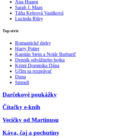
Ana Huang
Sarah J. Maas
Táňa Keleová Vasilková
Lucinda Riley
Top série
Romantické úteky
Harry Potter
Kapitán Stein a Notár Barbarič
Denník odvážneho bojka
Krimi Dominika Dána
Učím sa rozprávať
Duna
Smradi
Darčekové poukážky
Čítačky e-kníh
Vecičky od Martinusu
Káva, čaj a pochutiny