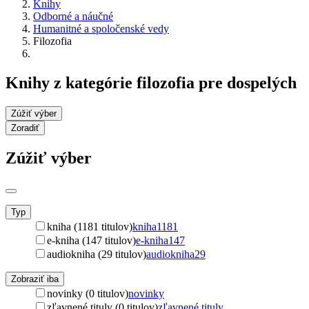
Knihy
Odborné a náučné
Humanitné a spoločenské vedy
Filozofia
Knihy z kategórie filozofia pre dospelých
Zúžiť výber
Zoradiť
Zúžiť výber
Typ
kniha (1181 titulov)
kniha
1181
e-kniha (147 titulov)
e-kniha
147
audiokniha (29 titulov)
audiokniha
29
Zobraziť iba
novinky (0 titulov)
novinky
zľavnené tituly (0 titulov)
zľavnené tituly