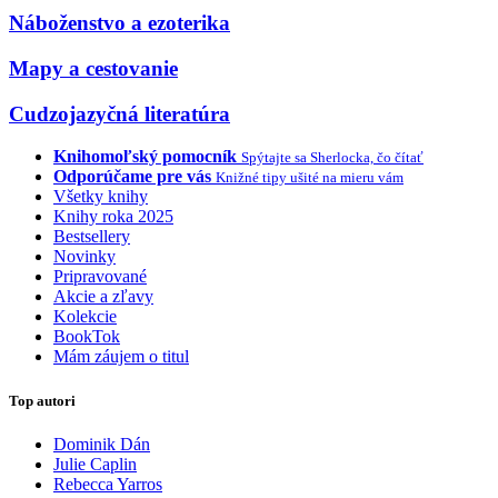
Náboženstvo a ezoterika
Mapy a cestovanie
Cudzojazyčná literatúra
Knihomoľský pomocník
Spýtajte sa Sherlocka, čo čítať
Odporúčame pre vás
Knižné tipy ušité na mieru vám
Všetky knihy
Knihy roka 2025
Bestsellery
Novinky
Pripravované
Akcie a zľavy
Kolekcie
BookTok
Mám záujem o titul
Top autori
Dominik Dán
Julie Caplin
Rebecca Yarros