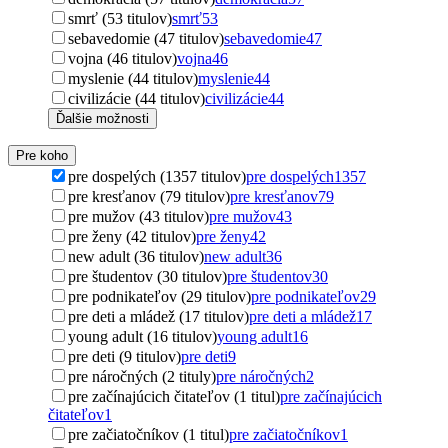
smrť (53 titulov)
smrť
53
sebavedomie (47 titulov)
sebavedomie
47
vojna (46 titulov)
vojna
46
myslenie (44 titulov)
myslenie
44
civilizácie (44 titulov)
civilizácie
44
Ďalšie možnosti
Pre koho
pre dospelých (1357 titulov)
pre dospelých
1357
pre kresťanov (79 titulov)
pre kresťanov
79
pre mužov (43 titulov)
pre mužov
43
pre ženy (42 titulov)
pre ženy
42
new adult (36 titulov)
new adult
36
pre študentov (30 titulov)
pre študentov
30
pre podnikateľov (29 titulov)
pre podnikateľov
29
pre deti a mládež (17 titulov)
pre deti a mládež
17
young adult (16 titulov)
young adult
16
pre deti (9 titulov)
pre deti
9
pre náročných (2 tituly)
pre náročných
2
pre začínajúcich čitateľov (1 titul)
pre začínajúcich
čitateľov
1
pre začiatočníkov (1 titul)
pre začiatočníkov
1