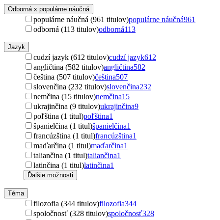
Odborná x populárne náučná
populárne náučná (961 titulov)
populárne náučná
961
odborná (113 titulov)
odborná
113
Jazyk
cudzí jazyk (612 titulov)
cudzí jazyk
612
angličtina (582 titulov)
angličtina
582
čeština (507 titulov)
čeština
507
slovenčina (232 titulov)
slovenčina
232
nemčina (15 titulov)
nemčina
15
ukrajinčina (9 titulov)
ukrajinčina
9
poľština (1 titul)
poľština
1
španielčina (1 titul)
španielčina
1
francúzština (1 titul)
francúzština
1
maďarčina (1 titul)
maďarčina
1
taliančina (1 titul)
taliančina
1
latinčina (1 titul)
latinčina
1
Ďalšie možnosti
Téma
filozofia (344 titulov)
filozofia
344
spoločnosť (328 titulov)
spoločnosť
328