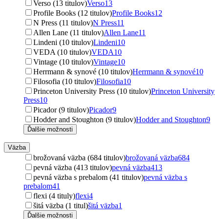
Verso (13 titulov)
Verso
13
Profile Books (12 titulov)
Profile Books
12
N Press (11 titulov)
N Press
11
Allen Lane (11 titulov)
Allen Lane
11
Lindeni (10 titulov)
Lindeni
10
VEDA (10 titulov)
VEDA
10
Vintage (10 titulov)
Vintage
10
Herrmann & synové (10 titulov)
Herrmann & synové
10
Filosofia (10 titulov)
Filosofia
10
Princeton University Press (10 titulov)
Princeton University
Press
10
Picador (9 titulov)
Picador
9
Hodder and Stoughton (9 titulov)
Hodder and Stoughton
9
Ďalšie možnosti
Väzba
brožovaná väzba (684 titulov)
brožovaná väzba
684
pevná väzba (413 titulov)
pevná väzba
413
pevná väzba s prebalom (41 titulov)
pevná väzba s
prebalom
41
flexi (4 tituly)
flexi
4
šitá väzba (1 titul)
šitá väzba
1
Ďalšie možnosti