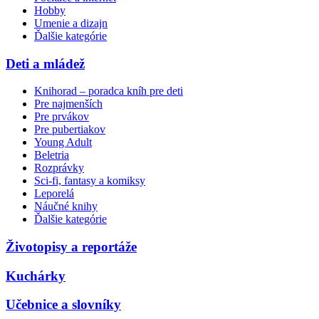
Hobby
Umenie a dizajn
Ďalšie kategórie
Deti a mládež
Knihorad – poradca kníh pre deti
Pre najmenších
Pre prvákov
Pre pubertiakov
Young Adult
Beletria
Rozprávky
Sci-fi, fantasy a komiksy
Leporelá
Náučné knihy
Ďalšie kategórie
Životopisy a reportáže
Kuchárky
Učebnice a slovníky