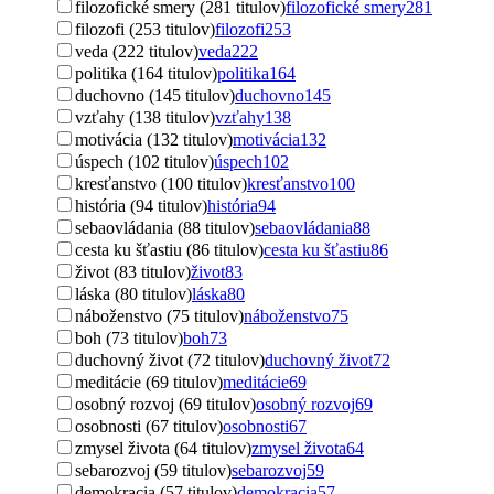
filozofické smery (281 titulov)
filozofické smery
281
filozofi (253 titulov)
filozofi
253
veda (222 titulov)
veda
222
politika (164 titulov)
politika
164
duchovno (145 titulov)
duchovno
145
vzťahy (138 titulov)
vzťahy
138
motivácia (132 titulov)
motivácia
132
úspech (102 titulov)
úspech
102
kresťanstvo (100 titulov)
kresťanstvo
100
história (94 titulov)
história
94
sebaovládania (88 titulov)
sebaovládania
88
cesta ku šťastiu (86 titulov)
cesta ku šťastiu
86
život (83 titulov)
život
83
láska (80 titulov)
láska
80
náboženstvo (75 titulov)
náboženstvo
75
boh (73 titulov)
boh
73
duchovný život (72 titulov)
duchovný život
72
meditácie (69 titulov)
meditácie
69
osobný rozvoj (69 titulov)
osobný rozvoj
69
osobnosti (67 titulov)
osobnosti
67
zmysel života (64 titulov)
zmysel života
64
sebarozvoj (59 titulov)
sebarozvoj
59
demokracia (57 titulov)
demokracia
57