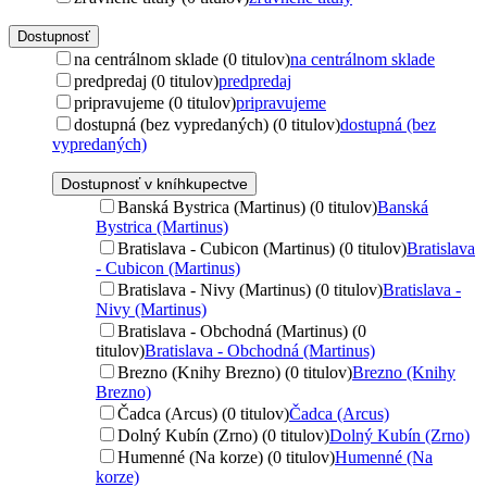
Dostupnosť
na centrálnom sklade (0 titulov)
na centrálnom sklade
predpredaj (0 titulov)
predpredaj
pripravujeme (0 titulov)
pripravujeme
dostupná (bez vypredaných) (0 titulov)
dostupná (bez
vypredaných)
Dostupnosť v kníhkupectve
Banská Bystrica (Martinus) (0 titulov)
Banská
Bystrica (Martinus)
Bratislava - Cubicon (Martinus) (0 titulov)
Bratislava
- Cubicon (Martinus)
Bratislava - Nivy (Martinus) (0 titulov)
Bratislava -
Nivy (Martinus)
Bratislava - Obchodná (Martinus) (0
titulov)
Bratislava - Obchodná (Martinus)
Brezno (Knihy Brezno) (0 titulov)
Brezno (Knihy
Brezno)
Čadca (Arcus) (0 titulov)
Čadca (Arcus)
Dolný Kubín (Zrno) (0 titulov)
Dolný Kubín (Zrno)
Humenné (Na korze) (0 titulov)
Humenné (Na
korze)