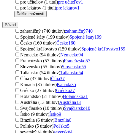
pre učiteľov (1 titul)
pre učiteľov
1
pre lekárov (1 titul)
pre lekárov
1
Ďalšie možnosti
Pôvod
zahraničný (740 titulov)
zahraničný
740
Spojené štáty (199 titulov)
Spojené štáty
199
Česko (160 titulov)
Česko
160
Spojené kráľovstvo (159 titulov)
Spojené kráľovstvo
159
Nemecko (94 titulov)
Nemecko
94
Francúzsko (57 titulov)
Francúzsko
57
Slovensko (55 titulov)
Slovensko
55
Taliansko (54 titulov)
Taliansko
54
Čína (37 titulov)
Čína
37
Kanada (35 titulov)
Kanada
35
Grécko (27 titulov)
Grécko
27
Holandsko (21 titulov)
Holandsko
21
Austrália (13 titulov)
Austrália
13
Švajčiarsko (10 titulov)
Švajčiarsko
10
Írsko (9 titulov)
Írsko
9
Brazília (6 titulov)
Brazília
6
Poľsko (5 titulov)
Poľsko
5
severský (4 tituly)
severský
4