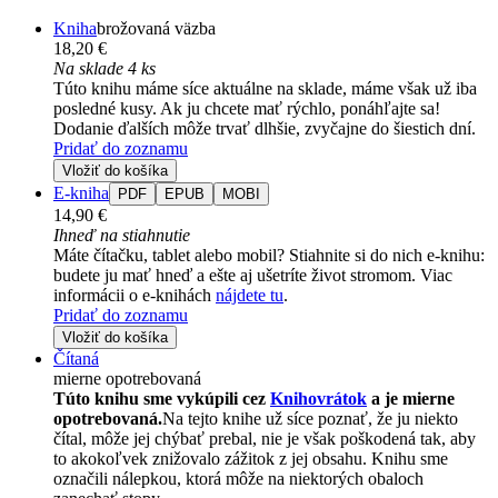
Kniha
brožovaná väzba
18,20 €
Na sklade 4 ks
Túto knihu máme síce aktuálne na sklade, máme však už iba
posledné kusy. Ak ju chcete mať rýchlo, ponáhľajte sa!
Dodanie ďalších môže trvať dlhšie, zvyčajne do šiestich dní.
Pridať do zoznamu
Vložiť do košíka
E-kniha
PDF
EPUB
MOBI
14,90 €
Ihneď na stiahnutie
Máte čítačku, tablet alebo mobil? Stiahnite si do nich e-knihu:
budete ju mať hneď a ešte aj ušetríte život stromom. Viac
informácii o e-knihách
nájdete tu
.
Pridať do zoznamu
Vložiť do košíka
Čítaná
mierne opotrebovaná
Túto knihu sme vykúpili cez
Knihovrátok
a je mierne
opotrebovaná.
Na tejto knihe už síce poznať, že ju niekto
čítal, môže jej chýbať prebal, nie je však poškodená tak, aby
to akokoľvek znižovalo zážitok z jej obsahu. Knihu sme
označili nálepkou, ktorá môže na niektorých obaloch