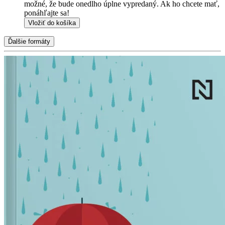
možné, že bude onedlho úplne vypredaný. Ak ho chcete mať,
ponáhľajte sa!
Vložiť do košíka
Ďalšie formáty