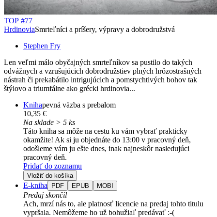
TOP #77
Hrdinovia
Smrteľníci a príšery, výpravy a dobrodružstvá
Stephen Fry
Len veľmi málo obyčajných smrteľníkov sa pustilo do takých
odvážnych a vzrušujúcich dobrodružstiev plných hrôzostrašných
nástrah či prekabátilo intrigujúcich a pomstychtivých bohov tak
štýlovo a triumfálne ako grécki hrdinovia...
Kniha
pevná väzba s prebalom
10,35 €
Na sklade > 5 ks
Táto kniha sa môže na cestu ku vám vybrať prakticky
okamžite! Ak si ju objednáte do 13:00 v pracovný deň,
odošleme vám ju ešte dnes, inak najneskôr nasledujúci
pracovný deň.
Pridať do zoznamu
Vložiť do košíka
E-kniha
PDF
EPUB
MOBI
Predaj skončil
Ach, mrzí nás to, ale platnosť licencie na predaj tohto titulu
vypršala. Nemôžeme ho už bohužiaľ predávať :-(