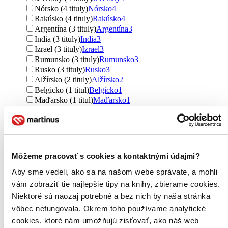
Nórsko (4 tituly)
Nórsko
4
Rakúsko (4 tituly)
Rakúsko
4
Argentína (3 tituly)
Argentína
3
India (3 tituly)
India
3
Izrael (3 tituly)
Izrael
3
Rumunsko (3 tituly)
Rumunsko
3
Rusko (3 tituly)
Rusko
3
Alžírsko (2 tituly)
Alžírsko
2
Belgicko (1 titul)
Belgicko
1
Maďarsko (1 titul)
Maďarsko
1
Japonsko (1 titul)
Japonsko
1
Slovinsko (1 titul)
Slovinsko
1
Ďalšie možnosti
Autor
Môžeme pracovať s cookies a kontaktnými údajmi?
Friedrich Nietzsche (41 titulov)
Friedrich Nietzsche
41
Marcus Aurelius (36 titulov)
Marcus Aurelius
36
Aby sme vedeli, ako sa na našom webe správate, a mohli
Sun-c' (28 titulov)
Sun-c'
28
vám zobraziť tie najlepšie tipy na knihy, zbierame cookies.
Jay Shetty (28 titulov)
Jay Shetty
28
Niektoré sú naozaj potrebné a bez nich by naša stránka
Ryan Holiday (27 titulov)
Ryan Holiday
27
vôbec nefungovala. Okrem toho používame analytické
Eckhart Tolle (26 titulov)
Eckhart Tolle
26
cookies, ktoré nám umožňujú zisťovať, ako náš web
Homér (26 titulov)
Homér
26