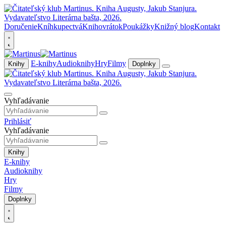
Doručenie
Kníhkupectvá
Knihovrátok
Poukážky
Knižný blog
Kontakt
E-knihy
Audioknihy
Hry
Filmy
Knihy
Doplnky
Vyhľadávanie
Prihlásiť
Vyhľadávanie
Knihy
E-knihy
Audioknihy
Hry
Filmy
Doplnky