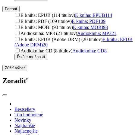
Formát
E-kniha: EPUB (114 titulov)
E-kniha: EPUB
114
E-kniha: PDF (109 titulov)
E-kniha: PDF
109
E-kniha: MOBI (93 titulov)
E-kniha: MOBI
93
Audiokniha: MP3 (21 titulov)
Audiokniha: MP3
21
E-kniha: EPUB (Adobe DRM) (20 titulov)
E-kniha: EPUB
(Adobe DRM)
20
Audiokniha: CD (8 titulov)
Audiokniha: CD
8
Ďalšie možnosti
Zúžiť výber
Zoradiť
Bestsellery
Top hodnotené
Novinky
Najdrahšie
Najlacnejšie