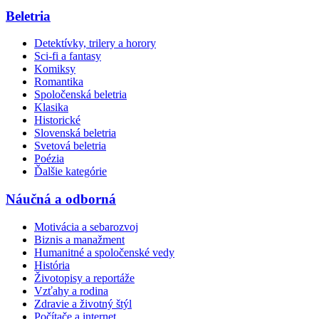
Beletria
Detektívky, trilery a horory
Sci-fi a fantasy
Komiksy
Romantika
Spoločenská beletria
Klasika
Historické
Slovenská beletria
Svetová beletria
Poézia
Ďalšie kategórie
Náučná a odborná
Motivácia a sebarozvoj
Biznis a manažment
Humanitné a spoločenské vedy
História
Životopisy a reportáže
Vzťahy a rodina
Zdravie a životný štýl
Počítače a internet