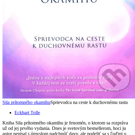
Sila prítomného okamihu
Sprievodca na ceste k duchovnému rastu
Eckhart Tolle
Kniha Sila prítomného okamihu je fenomén, o ktorom sa rozpráva
už od jej prvého vydania. Dnes je svetovým bestsellerom, hoci ju
autor nepísal s úmyslom nadchnúť davy, ale podeliť sa s ľuďmi o