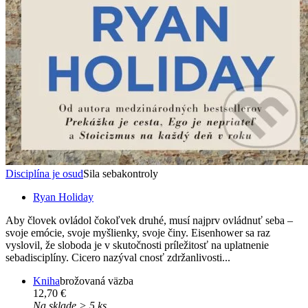
Disciplína je osud
Sila sebakontroly
Ryan Holiday
Aby človek ovládol čokoľvek druhé, musí najprv ovládnuť seba –
svoje emócie, svoje myšlienky, svoje činy. Eisenhower sa raz
vyslovil, že sloboda je v skutočnosti príležitosť na uplatnenie
sebadisciplíny. Cicero nazýval cnosť zdržanlivosti...
Kniha
brožovaná väzba
12,70 €
Na sklade > 5 ks