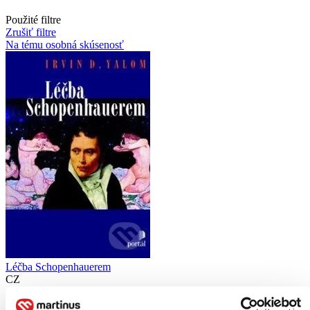
Použité filtre
Zrušiť filtre
Na tému osobná skúsenosť
Léčba Schopenhauerem
CZ
Irvin D. Yalom