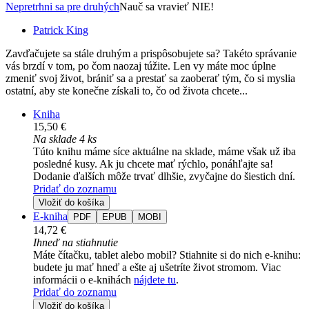
Nepretrhni sa pre druhých
Nauč sa vravieť NIE!
Patrick King
Zavďačujete sa stále druhým a prispôsobujete sa? Takéto správanie
vás brzdí v tom, po čom naozaj túžite. Len vy máte moc úplne
zmeniť svoj život, brániť sa a prestať sa zaoberať tým, čo si myslia
ostatní, aby ste konečne získali to, čo od života chcete...
Kniha
15,50 €
Na sklade 4 ks
Túto knihu máme síce aktuálne na sklade, máme však už iba
posledné kusy. Ak ju chcete mať rýchlo, ponáhľajte sa!
Dodanie ďalších môže trvať dlhšie, zvyčajne do šiestich dní.
Pridať do zoznamu
Vložiť do košíka
E-kniha
PDF
EPUB
MOBI
14,72 €
Ihneď na stiahnutie
Máte čítačku, tablet alebo mobil? Stiahnite si do nich e-knihu:
budete ju mať hneď a ešte aj ušetríte život stromom. Viac
informácii o e-knihách
nájdete tu
.
Pridať do zoznamu
Vložiť do košíka