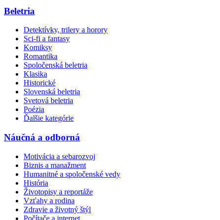
Beletria
Detektívky, trilery a horory
Sci-fi a fantasy
Komiksy
Romantika
Spoločenská beletria
Klasika
Historické
Slovenská beletria
Svetová beletria
Poézia
Ďalšie kategórie
Náučná a odborná
Motivácia a sebarozvoj
Biznis a manažment
Humanitné a spoločenské vedy
História
Životopisy a reportáže
Vzťahy a rodina
Zdravie a životný štýl
Počítače a internet