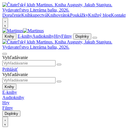
Doručenie
Kníhkupectvá
Knihovrátok
Poukážky
Knižný blog
Kontakt
E-knihy
Audioknihy
Hry
Filmy
Knihy
Doplnky
Vyhľadávanie
Prihlásiť
Vyhľadávanie
Knihy
E-knihy
Audioknihy
Hry
Filmy
Doplnky