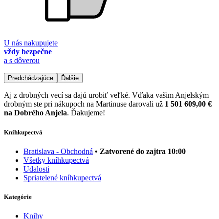
U nás nakupujete
vždy bezpečne
a s dôverou
Predchádzajúce
Ďalšie
Aj z drobných vecí sa dajú urobiť veľké. Vďaka vašim Anjelským
drobným ste pri nákupoch na Martinuse darovali už
1 501 609,00 €
na Dobrého Anjela
. Ďakujeme!
Kníhkupectvá
Bratislava - Obchodná
• Zatvorené do zajtra 10:00
Všetky kníhkupectvá
Udalosti
Spriatelené kníhkupectvá
Kategórie
Knihy