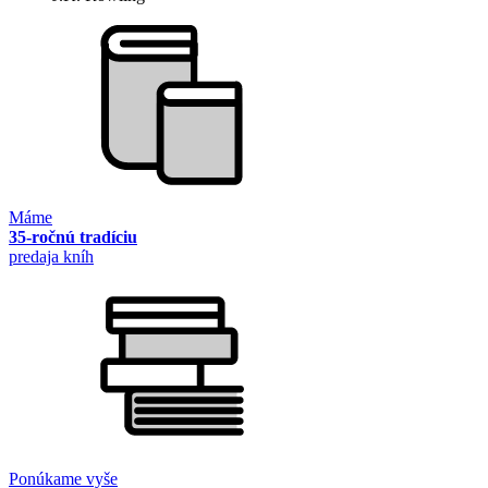
Máme
35-ročnú tradíciu
predaja kníh
Ponúkame vyše