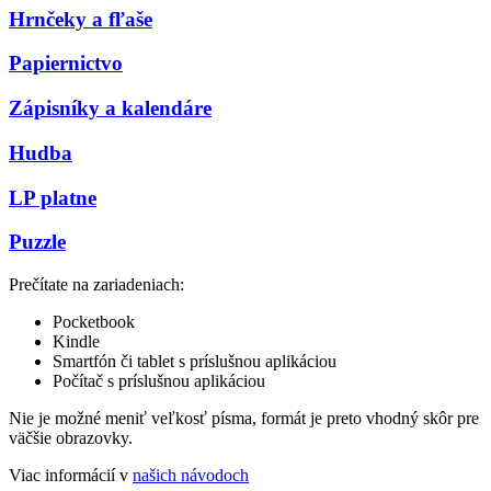
Hrnčeky a fľaše
Papiernictvo
Zápisníky a kalendáre
Hudba
LP platne
Puzzle
Prečítate na zariadeniach:
Pocketbook
Kindle
Smartfón či tablet s príslušnou aplikáciou
Počítač s príslušnou aplikáciou
Nie je možné meniť veľkosť písma, formát je preto vhodný skôr pre
väčšie obrazovky.
Viac informácií v
našich návodoch