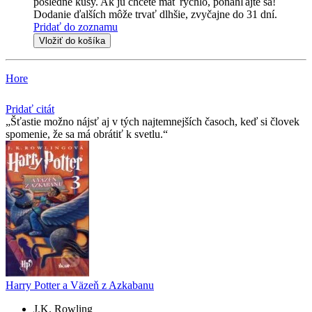
posledné kusy. Ak ju chcete mať rýchlo, ponáhľajte sa!
Dodanie ďalších môže trvať dlhšie, zvyčajne do 31 dní.
Pridať do zoznamu
Vložiť do košíka
Hore
Pridať citát
Šťastie možno nájsť aj v tých najtemnejších časoch, keď si človek
spomenie, že sa má obrátiť k svetlu.
Harry Potter a Väzeň z Azkabanu
J.K. Rowling