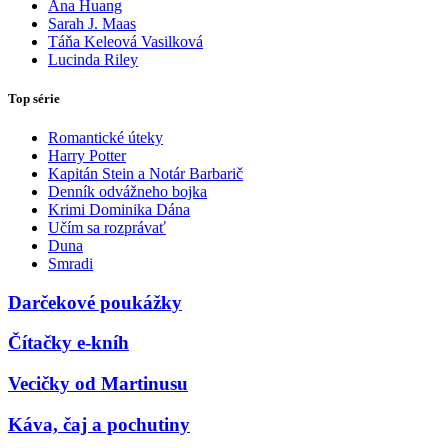
Ana Huang
Sarah J. Maas
Táňa Keleová Vasilková
Lucinda Riley
Top série
Romantické úteky
Harry Potter
Kapitán Stein a Notár Barbarič
Denník odvážneho bojka
Krimi Dominika Dána
Učím sa rozprávať
Duna
Smradi
Darčekové poukážky
Čítačky e-kníh
Vecičky od Martinusu
Káva, čaj a pochutiny