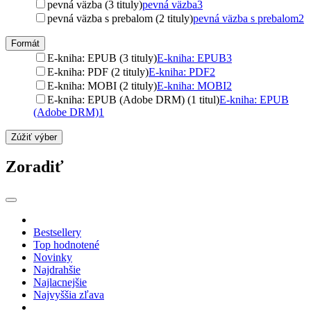
pevná väzba (3 tituly)
pevná väzba
3
pevná väzba s prebalom (2 tituly)
pevná väzba s prebalom
2
Formát
E-kniha: EPUB (3 tituly)
E-kniha: EPUB
3
E-kniha: PDF (2 tituly)
E-kniha: PDF
2
E-kniha: MOBI (2 tituly)
E-kniha: MOBI
2
E-kniha: EPUB (Adobe DRM) (1 titul)
E-kniha: EPUB
(Adobe DRM)
1
Zúžiť výber
Zoradiť
Bestsellery
Top hodnotené
Novinky
Najdrahšie
Najlacnejšie
Najvyššia zľava