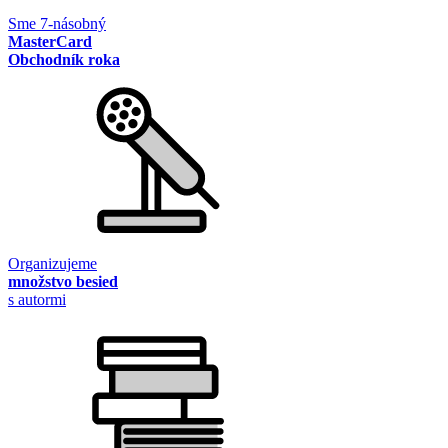
Sme 7-násobný
MasterCard
Obchodník roka
Organizujeme
množstvo besied
s autormi