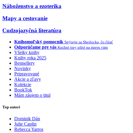
Náboženstvo a ezoterika
Mapy a cestovanie
Cudzojazyčná literatúra
Knihomoľský pomocník
Spýtajte sa Sherlocka, čo čítať
Odporúčame pre vás
Knižné tipy ušité na mieru vám
Všetky knihy
Knihy roka 2025
Bestsellery
Novinky
Pripravované
Akcie a zľavy
Kolekcie
BookTok
Mám záujem o titul
Top autori
Dominik Dán
Julie Caplin
Rebecca Yarros