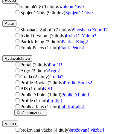
Pôvod
zahraničný (9 titulov)
zahraničný
9
Spojené štáty (9 titulov)
Spojené štáty
9
Autor
Shoshana Zuboff (7 titulov)
Shoshana Zuboff
7
Irvin D. Yalom (3 tituly)
Irvin D. Yalom
3
Patrick King (2 tituly)
Patrick King
2
Frank Peters (1 titul)
Frank Peters
1
Vydavateľstvo
Portál (3 tituly)
Portál
3
Argo (2 tituly)
Argo
2
Grada (2 tituly)
Grada
2
Profile Books (2 tituly)
Profile Books
2
BIS (1 titul)
BIS
1
Public Affairs (1 titul)
Public Affairs
1
Profile (1 titul)
Profile
1
Publicaffairs (1 titul)
Publicaffairs
1
Ďalšie možnosti
Väzba
brožovaná väzba (4 tituly)
brožovaná väzba
4