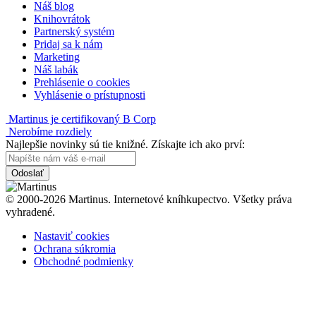
Náš blog
Knihovrátok
Partnerský systém
Pridaj sa k nám
Marketing
Náš labák
Prehlásenie o cookies
Vyhlásenie o prístupnosti
Martinus je certifikovaný B Corp
Nerobíme rozdiely
Najlepšie novinky sú tie knižné. Získajte ich ako prví:
Odoslať
© 2000-2026 Martinus. Internetové kníhkupectvo. Všetky práva
vyhradené.
Nastaviť cookies
Ochrana súkromia
Obchodné podmienky