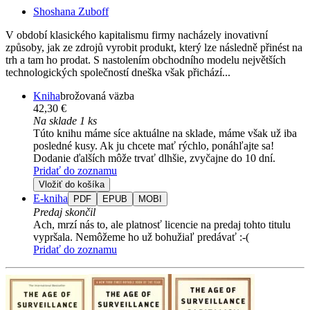
Shoshana Zuboff
V období klasického kapitalismu firmy nacházely inovativní
způsoby, jak ze zdrojů vyrobit produkt, který lze následně přinést na
trh a tam ho prodat. S nastolením obchodního modelu největších
technologických společností dneška však přichází...
Kniha
brožovaná väzba
42,30 €
Na sklade 1 ks
Túto knihu máme síce aktuálne na sklade, máme však už iba
posledné kusy. Ak ju chcete mať rýchlo, ponáhľajte sa!
Dodanie ďalších môže trvať dlhšie, zvyčajne do 10 dní.
Pridať do zoznamu
Vložiť do košíka
E-kniha
PDF
EPUB
MOBI
Predaj skončil
Ach, mrzí nás to, ale platnosť licencie na predaj tohto titulu
vypršala. Nemôžeme ho už bohužiaľ predávať :-(
Pridať do zoznamu