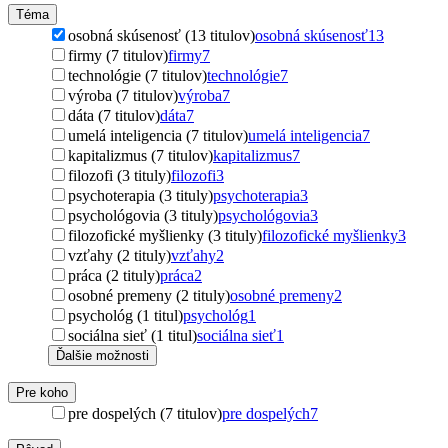
Téma
osobná skúsenosť (13 titulov)
osobná skúsenosť
13
firmy (7 titulov)
firmy
7
technológie (7 titulov)
technológie
7
výroba (7 titulov)
výroba
7
dáta (7 titulov)
dáta
7
umelá inteligencia (7 titulov)
umelá inteligencia
7
kapitalizmus (7 titulov)
kapitalizmus
7
filozofi (3 tituly)
filozofi
3
psychoterapia (3 tituly)
psychoterapia
3
psychológovia (3 tituly)
psychológovia
3
filozofické myšlienky (3 tituly)
filozofické myšlienky
3
vzťahy (2 tituly)
vzťahy
2
práca (2 tituly)
práca
2
osobné premeny (2 tituly)
osobné premeny
2
psychológ (1 titul)
psychológ
1
sociálna sieť (1 titul)
sociálna sieť
1
Ďalšie možnosti
Pre koho
pre dospelých (7 titulov)
pre dospelých
7