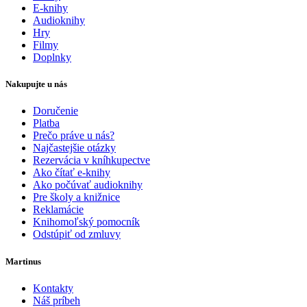
E-knihy
Audioknihy
Hry
Filmy
Doplnky
Nakupujte u nás
Doručenie
Platba
Prečo práve u nás?
Najčastejšie otázky
Rezervácia v kníhkupectve
Ako čítať e-knihy
Ako počúvať audioknihy
Pre školy a knižnice
Reklamácie
Knihomoľský pomocník
Odstúpiť od zmluvy
Martinus
Kontakty
Náš príbeh