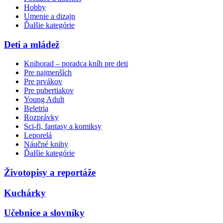
Hobby
Umenie a dizajn
Ďalšie kategórie
Deti a mládež
Knihorad – poradca kníh pre deti
Pre najmenších
Pre prvákov
Pre pubertiakov
Young Adult
Beletria
Rozprávky
Sci-fi, fantasy a komiksy
Leporelá
Náučné knihy
Ďalšie kategórie
Životopisy a reportáže
Kuchárky
Učebnice a slovníky