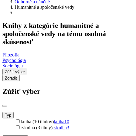
Odborné a náučné
Humanitné a spoločenské vedy
Knihy z kategórie humanitné a
spoločenské vedy na tému osobná
skúsenosť
Filozofia
Psychológia
Sociológia
Zúžiť výber
Zoradiť
Zúžiť výber
Typ
kniha (10 titulov)
kniha
10
e-kniha (3 tituly)
e-kniha
3