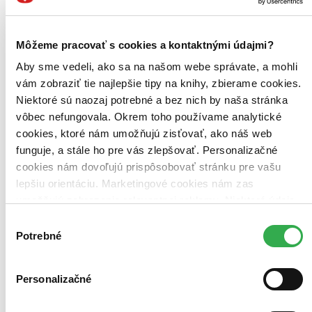
V době, kdy konfrontace s tématem smrti přiměje významného
psychiatra Hertzfelda zamýšlet se nad smyslem svého životního
povolání, naváže znovu...
Môžeme pracovať s cookies a kontaktnými údajmi?
Kniha
pevná väzba s prebalom
Aby sme vedeli, ako sa na našom webe správate, a mohli
19,50 €
vám zobraziť tie najlepšie tipy na knihy, zbierame cookies.
Na sklade 2 ks
Niektoré sú naozaj potrebné a bez nich by naša stránka
Túto knihu máme síce aktuálne na sklade, máme však už iba
posledné kusy. Ak ju chcete mať rýchlo, ponáhľajte sa!
vôbec nefungovala. Okrem toho používame analytické
Dodanie ďalších môže trvať dlhšie, zvyčajne do piatich dní.
cookies, ktoré nám umožňujú zisťovať, ako náš web
Pridať do zoznamu
funguje, a stále ho pre vás zlepšovať. Personalizačné
Vložiť do košíka
cookies nám dovoľujú prispôsobovať stránku pre vašu
lepšiu orientáciu. Marketingové cookies nám zas
umožňujú zobrazenie relevantnej reklamy. Niektoré údaje
zdieľame aj s tretími stranami. Veľmi by nám pomohlo,
Výber
keby sme mohli používať všetky tieto cookies. Ďakujeme!
Potrebné
súhlasu
Personalizačné