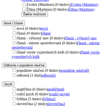
Zvolen (Martinus) (0 titulov)
Zvolen (Martinus)
Žilina (Martinus) (0 titulov)
Žilina (Martinus)
Ďalšie možnosti
Nové / čítané
nová (0 titulov)
nová
čítaná (0 titulov)
čítaná
čítaná - výborný stav (0 titulov)
čítaná - výborný stav
čítaná - mierne opotrebovaná (0 titulov)
čítaná - mierne
opotrebovaná
čítané verzie vypredaných kníh (0 titulov)
čítané verzie
vypredaných kníh
Odborná x populárne náučná
populárne náučná (9 titulov)
populárne náučná
9
odborná (1 titul)
odborná
1
Jazyk
angličtina (6 titulov)
angličtina
6
cudzí jazyk (6 titulov)
cudzí jazyk
6
čeština (5 titulov)
čeština
5
slovenčina (2 tituly)
slovenčina
2