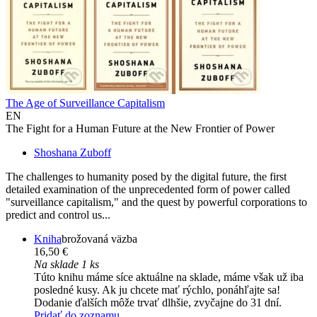
The Age of Surveillance Capitalism
EN
The Fight for a Human Future at the New Frontier of Power
Shoshana Zuboff
The challenges to humanity posed by the digital future, the first
detailed examination of the unprecedented form of power called
"surveillance capitalism," and the quest by powerful corporations to
predict and control us...
Kniha
brožovaná väzba
16,50 €
Na sklade 1 ks
Túto knihu máme síce aktuálne na sklade, máme však už iba
posledné kusy. Ak ju chcete mať rýchlo, ponáhľajte sa!
Dodanie ďalších môže trvať dlhšie, zvyčajne do 31 dní.
Pridať do zoznamu