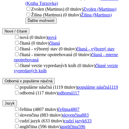
(Kniha Turzovka)
Zvolen (Martinus) (0 titulov)
Zvolen (Martinus)
Žilina (Martinus) (0 titulov)
Žilina (Martinus)
Ďalšie možnosti
Nové / čítané
nová (0 titulov)
nová
čítaná (0 titulov)
čítaná
čítaná - výborný stav (0 titulov)
čítaná - výborný stav
čítaná - mierne opotrebovaná (0 titulov)
čítaná - mierne
opotrebovaná
čítané verzie vypredaných kníh (0 titulov)
čítané verzie
vypredaných kníh
Odborná x populárne náučná
populárne náučná (1119 titulov)
populárne náučná
1119
odborná (117 titulov)
odborná
117
Jazyk
čeština (4807 titulov)
čeština
4807
slovenčina (883 titulov)
slovenčina
883
cudzí jazyk (633 titulov)
cudzí jazyk
633
angličtina (596 titulov)
angličtina
596