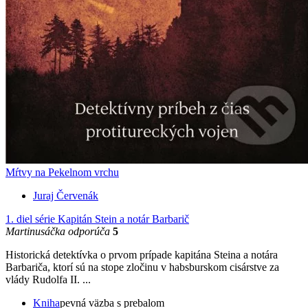
Mŕtvy na Pekelnom vrchu
Juraj Červenák
1. diel série
Kapitán Stein a notár Barbarič
Martinusáčka odporúča
5
Historická detektívka o prvom prípade kapitána Steina a notára
Barbariča, ktorí sú na stope zločinu v habsburskom cisárstve za
vlády Rudolfa II. ...
Kniha
pevná väzba s prebalom