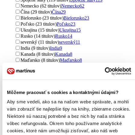
Nemecko (62 titulov)
Nemecko
62
Čína (29 titulov)
Čína
29
Bielorusko (23 titulov)
Bielorusko
23
Poľsko (23 titulov)
Poľsko
23
Ukrajina (15 titulov)
Ukrajina
15
Rusko (14 titulov)
Rusko
14
severský (11 titulov)
severský
11
India (9 titulov)
India
9
Kanada (8 titulov)
Kanada
8
Maďarsko (8 titulov)
Maďarsko
8
Peru (8 titulov)
Peru
8
Švédsko (7 titulov)
Švédsko
7
Taliansko (7 titulov)
Taliansko
7
Izrael (6 titulov)
Izrael
6
Rakúsko (5 titulov)
Rakúsko
5
Môžeme pracovať s cookies a kontaktnými údajmi?
Francúzsko (5 titulov)
Francúzsko
5
Aby sme vedeli, ako sa na našom webe správate, a mohli
Fínsko (4 tituly)
Fínsko
4
Španielsko (4 tituly)
Španielsko
4
vám zobraziť tie najlepšie tipy na knihy, zbierame cookies.
Irak (3 tituly)
Irak
3
Niektoré sú naozaj potrebné a bez nich by naša stránka
Srbsko (2 tituly)
Srbsko
2
vôbec nefungovala. Okrem toho používame analytické
Slovinsko (2 tituly)
Slovinsko
2
cookies, ktoré nám umožňujú zisťovať, ako náš web
Austrália (1 titul)
Austrália
1