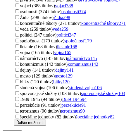
vojaci (388 titulov)
vojaci
388
osobnosti (374 titulov)
osobnosti
374
Židia (298 titulov)
Židia
298
koncentračné tábory (271 titulov)
koncentračné tábory
271
veda (259 titulov)
veda
259
politici (247 titulov)
politici
247
spoločnosť (179 titulov)
spoločnosť
179
lietanie (168 titulov)
lietanie
168
vojna (165 titulov)
vojna
165
námorníctvo (145 titulov)
námorníctvo
145
komunizmus (142 titulov)
komunizmus
142
dejiny (141 titulov)
dejiny
141
mesto (129 titulov)
mesto
129
bitky (120 titulov)
bitky
120
studená vojna (106 titulov)
studená vojna
106
spravodajské služby (103 titulov)
spravodajské služby
103
1939-1945 (94 titulov)
1939-1945
94
perzekúcie (91 titulov)
perzekúcie
91
terorizmus (90 titulov)
terorizmus
90
špeciálne jednotky (82 titulov)
špeciálne jednotky
82
Ďalšie možnosti