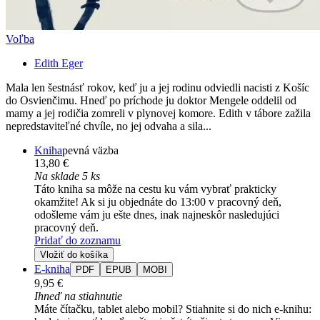
Voľba
Edith Eger
Mala len šestnásť rokov, keď ju a jej rodinu odviedli nacisti z Košíc
do Osvienčimu. Hneď po príchode ju doktor Mengele oddelil od
mamy a jej rodičia zomreli v plynovej komore. Edith v tábore zažila
nepredstaviteľné chvíle, no jej odvaha a sila...
Kniha
pevná väzba
13,80 €
Na sklade 5 ks
Táto kniha sa môže na cestu ku vám vybrať prakticky
okamžite! Ak si ju objednáte do 13:00 v pracovný deň,
odošleme vám ju ešte dnes, inak najneskôr nasledujúci
pracovný deň.
Pridať do zoznamu
Vložiť do košíka
E-kniha
PDF
EPUB
MOBI
9,95 €
Ihneď na stiahnutie
Máte čítačku, tablet alebo mobil? Stiahnite si do nich e-knihu: