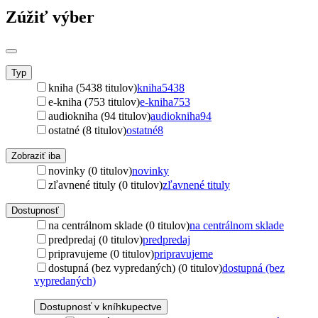
Zúžiť výber
Typ
kniha (5438 titulov)
kniha
5438
e-kniha (753 titulov)
e-kniha
753
audiokniha (94 titulov)
audiokniha
94
ostatné (8 titulov)
ostatné
8
Zobraziť iba
novinky (0 titulov)
novinky
zľavnené tituly (0 titulov)
zľavnené tituly
Dostupnosť
na centrálnom sklade (0 titulov)
na centrálnom sklade
predpredaj (0 titulov)
predpredaj
pripravujeme (0 titulov)
pripravujeme
dostupná (bez vypredaných) (0 titulov)
dostupná (bez
vypredaných)
Dostupnosť v kníhkupectve