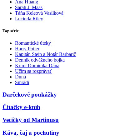
Ana Huang
Sarah J. Maas
Táňa Keleová Vasilková
Lucinda Riley
Top série
Romantické úteky
Harry Potter
Kapitán Stein a Notár Barbarič
Denník odvážneho bojka
Krimi Dominika Dána
Učím sa rozprávať
Duna
Smradi
Darčekové poukážky
Čítačky e-kníh
Vecičky od Martinusu
Káva, čaj a pochutiny