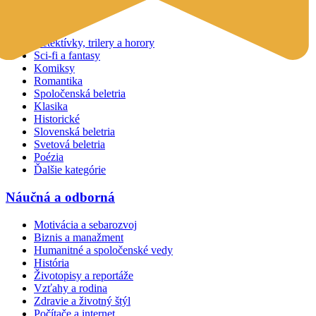
Beletria
Detektívky, trilery a horory
Sci-fi a fantasy
Komiksy
Romantika
Spoločenská beletria
Klasika
Historické
Slovenská beletria
Svetová beletria
Poézia
Ďalšie kategórie
Náučná a odborná
Motivácia a sebarozvoj
Biznis a manažment
Humanitné a spoločenské vedy
História
Životopisy a reportáže
Vzťahy a rodina
Zdravie a životný štýl
Počítače a internet