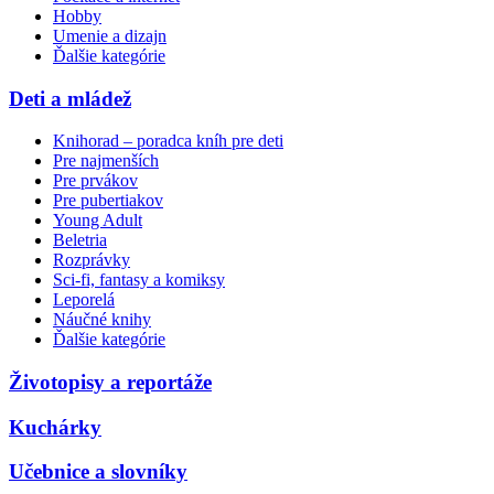
Hobby
Umenie a dizajn
Ďalšie kategórie
Deti a mládež
Knihorad – poradca kníh pre deti
Pre najmenších
Pre prvákov
Pre pubertiakov
Young Adult
Beletria
Rozprávky
Sci-fi, fantasy a komiksy
Leporelá
Náučné knihy
Ďalšie kategórie
Životopisy a reportáže
Kuchárky
Učebnice a slovníky