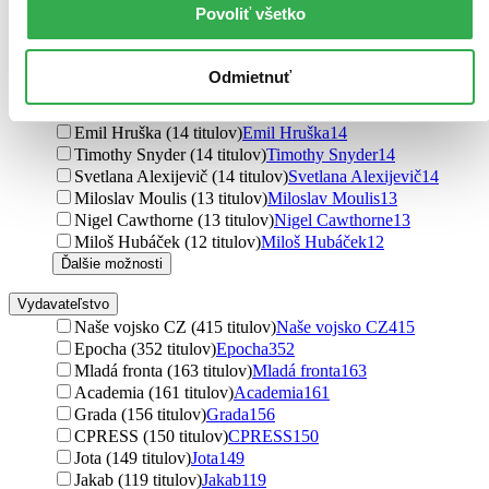
George Orwell (16 titulov)
George Orwell
16
Povoliť všetko
Paul Roland (16 titulov)
Paul Roland
16
Marek Brzkovský (16 titulov)
Marek Brzkovský
16
Josef Opatrný (14 titulov)
Josef Opatrný
14
Odmietnuť
Dušan Kováč (14 titulov)
Dušan Kováč
14
Radek Fukala (14 titulov)
Radek Fukala
14
Emil Hruška (14 titulov)
Emil Hruška
14
Timothy Snyder (14 titulov)
Timothy Snyder
14
Svetlana Alexijevič (14 titulov)
Svetlana Alexijevič
14
Miloslav Moulis (13 titulov)
Miloslav Moulis
13
Nigel Cawthorne (13 titulov)
Nigel Cawthorne
13
Miloš Hubáček (12 titulov)
Miloš Hubáček
12
Ďalšie možnosti
Vydavateľstvo
Naše vojsko CZ (415 titulov)
Naše vojsko CZ
415
Epocha (352 titulov)
Epocha
352
Mladá fronta (163 titulov)
Mladá fronta
163
Academia (161 titulov)
Academia
161
Grada (156 titulov)
Grada
156
CPRESS (150 titulov)
CPRESS
150
Jota (149 titulov)
Jota
149
Jakab (119 titulov)
Jakab
119