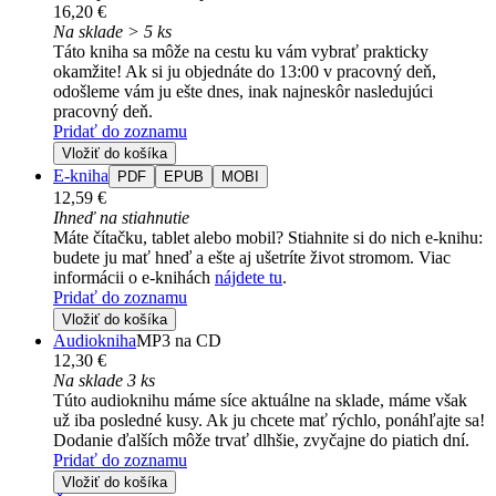
16,20 €
Na sklade > 5 ks
Táto kniha sa môže na cestu ku vám vybrať prakticky
okamžite! Ak si ju objednáte do 13:00 v pracovný deň,
odošleme vám ju ešte dnes, inak najneskôr nasledujúci
pracovný deň.
Pridať do zoznamu
Vložiť do košíka
E-kniha
PDF
EPUB
MOBI
12,59 €
Ihneď na stiahnutie
Máte čítačku, tablet alebo mobil? Stiahnite si do nich e-knihu:
budete ju mať hneď a ešte aj ušetríte život stromom. Viac
informácii o e-knihách
nájdete tu
.
Pridať do zoznamu
Vložiť do košíka
Audiokniha
MP3 na CD
12,30 €
Na sklade 3 ks
Túto audioknihu máme síce aktuálne na sklade, máme však
už iba posledné kusy. Ak ju chcete mať rýchlo, ponáhľajte sa!
Dodanie ďalších môže trvať dlhšie, zvyčajne do piatich dní.
Pridať do zoznamu
Vložiť do košíka