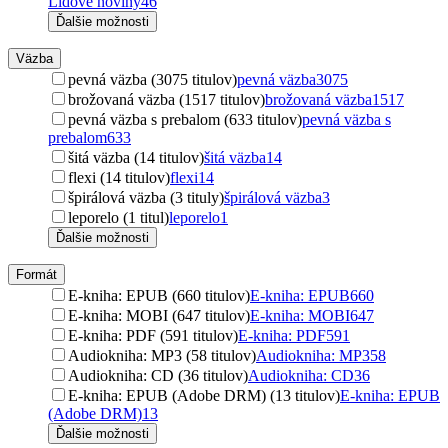
Lidové noviny
46
Ďalšie možnosti
Väzba
pevná väzba (3075 titulov)
pevná väzba
3075
brožovaná väzba (1517 titulov)
brožovaná väzba
1517
pevná väzba s prebalom (633 titulov)
pevná väzba s
prebalom
633
šitá väzba (14 titulov)
šitá väzba
14
flexi (14 titulov)
flexi
14
špirálová väzba (3 tituly)
špirálová väzba
3
leporelo (1 titul)
leporelo
1
Ďalšie možnosti
Formát
E-kniha: EPUB (660 titulov)
E-kniha: EPUB
660
E-kniha: MOBI (647 titulov)
E-kniha: MOBI
647
E-kniha: PDF (591 titulov)
E-kniha: PDF
591
Audiokniha: MP3 (58 titulov)
Audiokniha: MP3
58
Audiokniha: CD (36 titulov)
Audiokniha: CD
36
E-kniha: EPUB (Adobe DRM) (13 titulov)
E-kniha: EPUB
(Adobe DRM)
13
Ďalšie možnosti