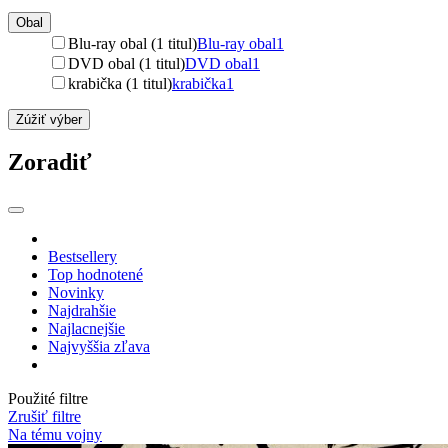
Obal
Blu-ray obal (1 titul)
Blu-ray obal
1
DVD obal (1 titul)
DVD obal
1
krabička (1 titul)
krabička
1
Zúžiť výber
Zoradiť
Bestsellery
Top hodnotené
Novinky
Najdrahšie
Najlacnejšie
Najvyššia zľava
Použité filtre
Zrušiť filtre
Na tému vojny