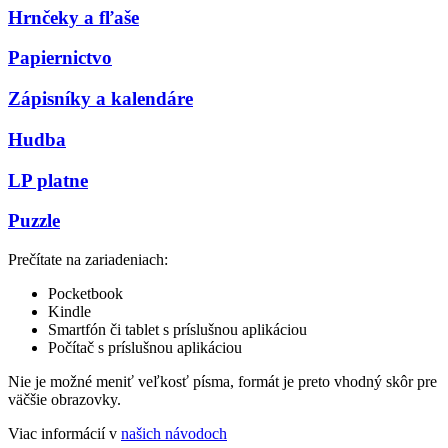
Hrnčeky a fľaše
Papiernictvo
Zápisníky a kalendáre
Hudba
LP platne
Puzzle
Prečítate na zariadeniach:
Pocketbook
Kindle
Smartfón či tablet s príslušnou aplikáciou
Počítač s príslušnou aplikáciou
Nie je možné meniť veľkosť písma, formát je preto vhodný skôr pre
väčšie obrazovky.
Viac informácií v
našich návodoch