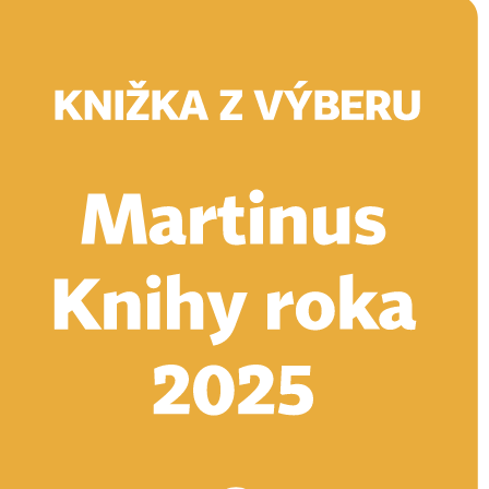
Doručenie
Kníhkupectvá
Knihovrátok
Poukážky
Knižný blog
Kontakt
E-knihy
Audioknihy
Hry
Filmy
Knihy
Doplnky
Vyhľadávanie
Prihlásiť
Vyhľadávanie
Knihy
E-knihy
Audioknihy
Hry
Filmy
Doplnky