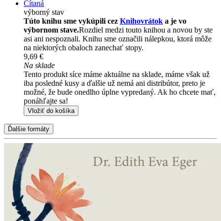
Čítaná
výborný stav
Túto knihu sme vykúpili cez
Knihovrátok
a je vo
výbornom stave.
Rozdiel medzi touto knihou a novou by ste
asi ani nespoznali. Knihu sme označili nálepkou, ktorá môže
na niektorých obaloch zanechať stopy.
9,69 €
Na sklade
Tento produkt síce máme aktuálne na sklade, máme však už
iba posledné kusy a ďalšie už nemá ani distribútor, preto je
možné, že bude onedlho úplne vypredaný. Ak ho chcete mať,
ponáhľajte sa!
Vložiť do košíka
Ďalšie formáty