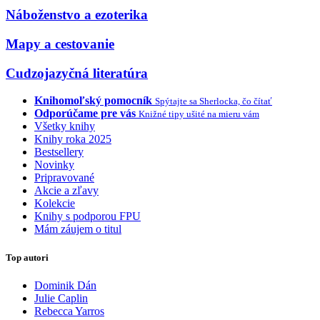
Náboženstvo a ezoterika
Mapy a cestovanie
Cudzojazyčná literatúra
Knihomoľský pomocník
Spýtajte sa Sherlocka, čo čítať
Odporúčame pre vás
Knižné tipy ušité na mieru vám
Všetky knihy
Knihy roka 2025
Bestsellery
Novinky
Pripravované
Akcie a zľavy
Kolekcie
Knihy s podporou FPU
Mám záujem o titul
Top autori
Dominik Dán
Julie Caplin
Rebecca Yarros