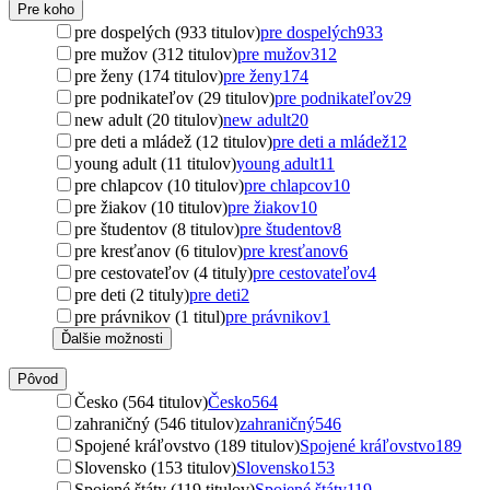
Pre koho
pre dospelých (933 titulov)
pre dospelých
933
pre mužov (312 titulov)
pre mužov
312
pre ženy (174 titulov)
pre ženy
174
pre podnikateľov (29 titulov)
pre podnikateľov
29
new adult (20 titulov)
new adult
20
pre deti a mládež (12 titulov)
pre deti a mládež
12
young adult (11 titulov)
young adult
11
pre chlapcov (10 titulov)
pre chlapcov
10
pre žiakov (10 titulov)
pre žiakov
10
pre študentov (8 titulov)
pre študentov
8
pre kresťanov (6 titulov)
pre kresťanov
6
pre cestovateľov (4 tituly)
pre cestovateľov
4
pre deti (2 tituly)
pre deti
2
pre právnikov (1 titul)
pre právnikov
1
Ďalšie možnosti
Pôvod
Česko (564 titulov)
Česko
564
zahraničný (546 titulov)
zahraničný
546
Spojené kráľovstvo (189 titulov)
Spojené kráľovstvo
189
Slovensko (153 titulov)
Slovensko
153
Spojené štáty (119 titulov)
Spojené štáty
119