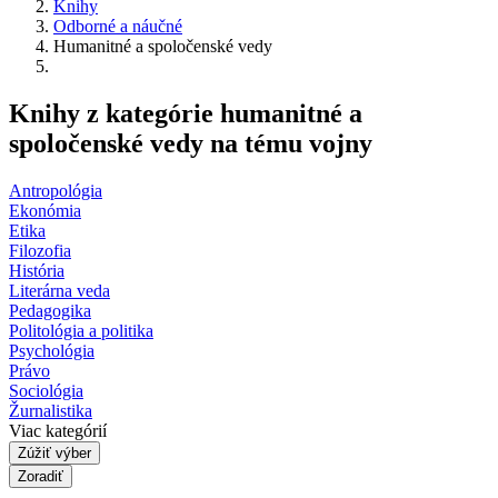
Knihy
Odborné a náučné
Humanitné a spoločenské vedy
Knihy z kategórie humanitné a
spoločenské vedy na tému vojny
Antropológia
Ekonómia
Etika
Filozofia
História
Literárna veda
Pedagogika
Politológia a politika
Psychológia
Právo
Sociológia
Žurnalistika
Viac kategórií
Zúžiť výber
Zoradiť