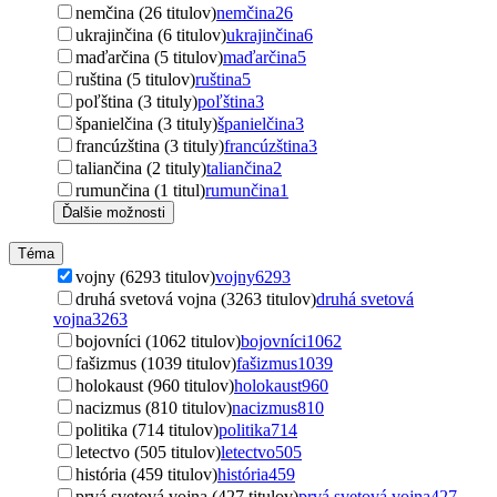
nemčina (26 titulov)
nemčina
26
ukrajinčina (6 titulov)
ukrajinčina
6
maďarčina (5 titulov)
maďarčina
5
ruština (5 titulov)
ruština
5
poľština (3 tituly)
poľština
3
španielčina (3 tituly)
španielčina
3
francúzština (3 tituly)
francúzština
3
taliančina (2 tituly)
taliančina
2
rumunčina (1 titul)
rumunčina
1
Ďalšie možnosti
Téma
vojny (6293 titulov)
vojny
6293
druhá svetová vojna (3263 titulov)
druhá svetová
vojna
3263
bojovníci (1062 titulov)
bojovníci
1062
fašizmus (1039 titulov)
fašizmus
1039
holokaust (960 titulov)
holokaust
960
nacizmus (810 titulov)
nacizmus
810
politika (714 titulov)
politika
714
letectvo (505 titulov)
letectvo
505
história (459 titulov)
história
459
prvá svetová vojna (427 titulov)
prvá svetová vojna
427