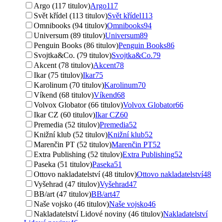
Argo (117 titulov)
Argo
117
Svět křídel (113 titulov)
Svět křídel
113
Omnibooks (94 titulov)
Omnibooks
94
Universum (89 titulov)
Universum
89
Penguin Books (86 titulov)
Penguin Books
86
Svojtka&Co. (79 titulov)
Svojtka&Co.
79
Akcent (78 titulov)
Akcent
78
Ikar (75 titulov)
Ikar
75
Karolinum (70 titulov)
Karolinum
70
Víkend (68 titulov)
Víkend
68
Volvox Globator (66 titulov)
Volvox Globator
66
Ikar CZ (60 titulov)
Ikar CZ
60
Premedia (52 titulov)
Premedia
52
Knižní klub (52 titulov)
Knižní klub
52
Marenčin PT (52 titulov)
Marenčin PT
52
Extra Publishing (52 titulov)
Extra Publishing
52
Paseka (51 titulov)
Paseka
51
Ottovo nakladatelství (48 titulov)
Ottovo nakladatelství
48
Vyšehrad (47 titulov)
Vyšehrad
47
BB/art (47 titulov)
BB/art
47
Naše vojsko (46 titulov)
Naše vojsko
46
Nakladatelství Lidové noviny (46 titulov)
Nakladatelství