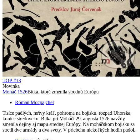
TOP #13
Novinka
Moháč 1526
Bitka, ktorá zmenila strednú Európu
Roman Mocpajchel
Tisíce padlých, mŕtvy kráľ, pohroma na bojisku, rozpad Uhorska,
koniec stredoveku. Bitka pri Moháči 29. augusta 1526 navždy
zmenila dejiny aj mapu strednej Európy. Na moháčskom bojisku sa
stretli dve armády a dva svety. V priebehu niekoľkých hodín padol..