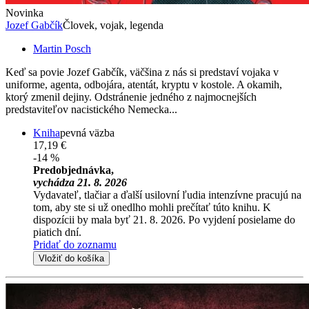
Novinka
Jozef Gabčík
Človek, vojak, legenda
Martin Posch
Keď sa povie Jozef Gabčík, väčšina z nás si predstaví vojaka v
uniforme, agenta, odbojára, atentát, kryptu v kostole. A okamih,
ktorý zmenil dejiny. Odstránenie jedného z najmocnejších
predstaviteľov nacistického Nemecka...
Kniha
pevná väzba
17,19 €
-14 %
Predobjednávka,
vychádza 21. 8. 2026
Vydavateľ, tlačiar a ďalší usilovní ľudia intenzívne pracujú na
tom, aby ste si už onedlho mohli prečítať túto knihu. K
dispozícii by mala byť 21. 8. 2026. Po vyjdení posielame do
piatich dní.
Pridať do zoznamu
Vložiť do košíka