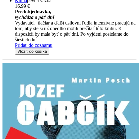
Kniha
pevná väzba
16,99 €
Predobjednávka,
vychádza o päť dní
Vydavateľ, tlačiar a ďalší usilovní ľudia intenzívne pracujú na
tom, aby ste si už onedlho mohli prečítať túto knihu. K
dispozícii by mala byť o päť dní. Po vyjdení posielame do
šiestich dní.
Pridať do zoznamu
Vložiť do košíka