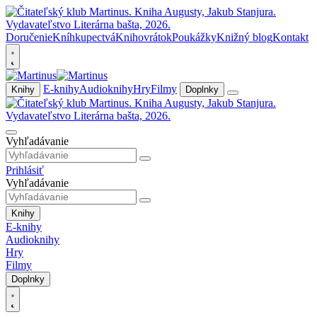
Doručenie
Kníhkupectvá
Knihovrátok
Poukážky
Knižný blog
Kontakt
E-knihy
Audioknihy
Hry
Filmy
Knihy
Doplnky
Vyhľadávanie
Prihlásiť
Vyhľadávanie
Knihy
E-knihy
Audioknihy
Hry
Filmy
Doplnky