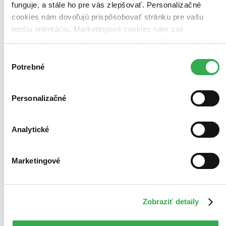
funguje, a stále ho pre vás zlepšovať. Personalizačné
Najdrahšie
Najlacnejšie
cookies nám dovoľujú prispôsobovať stránku pre vašu
Najvyššia zľava
lepšiu orientáciu. Marketingové cookies nám zas
57 produktov
umožňujú zobrazenie relevantnej reklamy. Niektoré údaje
Použité filtre
zdieľame aj s tretími stranami. Veľmi by nám pomohlo,
Výber
Zrušiť filtre
keby sme mohli používať všetky tieto cookies. Ďakujeme!
Potrebné
súhlasu
v predpredaji
Personalizačné
Analytické
Marketingové
Zobraziť detaily