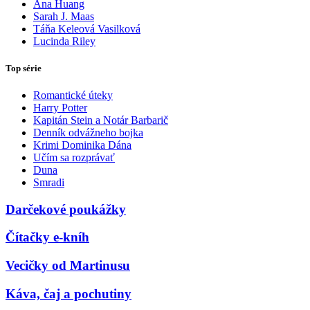
Ana Huang
Sarah J. Maas
Táňa Keleová Vasilková
Lucinda Riley
Top série
Romantické úteky
Harry Potter
Kapitán Stein a Notár Barbarič
Denník odvážneho bojka
Krimi Dominika Dána
Učím sa rozprávať
Duna
Smradi
Darčekové poukážky
Čítačky e-kníh
Vecičky od Martinusu
Káva, čaj a pochutiny