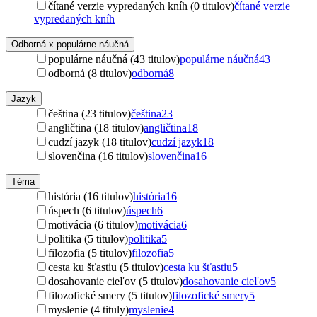
čítané verzie vypredaných kníh (0 titulov)
čítané verzie
vypredaných kníh
Odborná x populárne náučná
populárne náučná (43 titulov)
populárne náučná
43
odborná (8 titulov)
odborná
8
Jazyk
čeština (23 titulov)
čeština
23
angličtina (18 titulov)
angličtina
18
cudzí jazyk (18 titulov)
cudzí jazyk
18
slovenčina (16 titulov)
slovenčina
16
Téma
história (16 titulov)
história
16
úspech (6 titulov)
úspech
6
motivácia (6 titulov)
motivácia
6
politika (5 titulov)
politika
5
filozofia (5 titulov)
filozofia
5
cesta ku šťastiu (5 titulov)
cesta ku šťastiu
5
dosahovanie cieľov (5 titulov)
dosahovanie cieľov
5
filozofické smery (5 titulov)
filozofické smery
5
myslenie (4 tituly)
myslenie
4