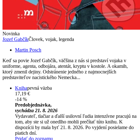
Novinka
Jozef Gabčík
Človek, vojak, legenda
Martin Posch
Keď sa povie Jozef Gabčík, väčšina z nás si predstaví vojaka v
uniforme, agenta, odbojára, atentát, kryptu v kostole. A okamih,
ktorý zmenil dejiny. Odstránenie jedného z najmocnejších
predstaviteľov nacistického Nemecka...
Kniha
pevná väzba
17,19 €
-14 %
Predobjednávka,
vychádza 21. 8. 2026
Vydavateľ, tlačiar a ďalší usilovní ľudia intenzívne pracujú na
tom, aby ste si už onedlho mohli prečítať túto knihu. K
dispozícii by mala byť 21. 8. 2026. Po vyjdení posielame do
piatich dní.
Pridať do zoznamu