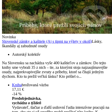
Novinka
Slovenské zámky a kaštiele (Aj s tipmi na výlety v okolí)
Lásky,
škandály aj zabudnuté osudy
Autorský kolektív
Na Slovensku sa nachádza vyše 400 kaštieľov a zámkov. Do tejto
knihy sme vybrali 35 z nich – tie, za ktorými stoja najzaujímavejšie
osudy, najprekvapivejšie zvraty a príbehy, ktoré sa čítajú jedným
dychom. Kto tu prežil veľkú lásku? Kto prišiel o...
Kniha
brožovaná väzba
17,11 €
-14 %
Predobjednávka,
vychádza o týždeň
Vydavateľ, tlačiar a ďalší usilovní ľudia intenzívne pracujú na
tom, aby ste si už onedlho mohli prečítať túto knihu. K