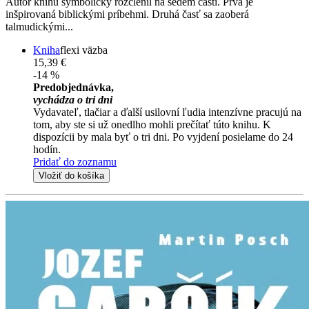
Autor knihu symbolicky rozčlenil na sedem častí. Prvá je
inšpirovaná biblickými príbehmi. Druhá časť sa zaoberá
talmudickými...
Kniha
flexi väzba
15,39 €
-14 %
Predobjednávka,
vychádza o tri dni
Vydavateľ, tlačiar a ďalší usilovní ľudia intenzívne pracujú na
tom, aby ste si už onedlho mohli prečítať túto knihu. K
dispozícii by mala byť o tri dni. Po vyjdení posielame do 24
hodín.
Pridať do zoznamu
Vložiť do košíka