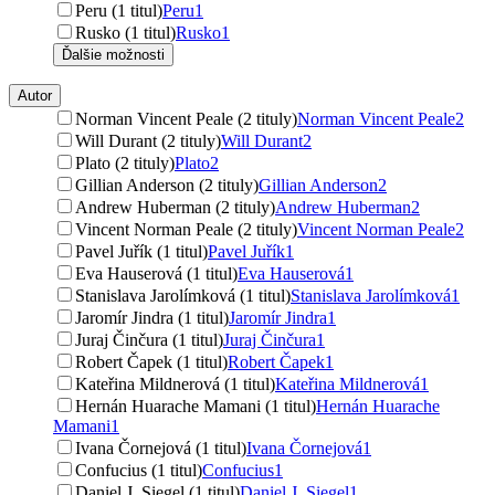
Peru (1 titul)
Peru
1
Rusko (1 titul)
Rusko
1
Ďalšie možnosti
Autor
Norman Vincent Peale (2 tituly)
Norman Vincent Peale
2
Will Durant (2 tituly)
Will Durant
2
Plato (2 tituly)
Plato
2
Gillian Anderson (2 tituly)
Gillian Anderson
2
Andrew Huberman (2 tituly)
Andrew Huberman
2
Vincent Norman Peale (2 tituly)
Vincent Norman Peale
2
Pavel Juřík (1 titul)
Pavel Juřík
1
Eva Hauserová (1 titul)
Eva Hauserová
1
Stanislava Jarolímková (1 titul)
Stanislava Jarolímková
1
Jaromír Jindra (1 titul)
Jaromír Jindra
1
Juraj Činčura (1 titul)
Juraj Činčura
1
Robert Čapek (1 titul)
Robert Čapek
1
Kateřina Mildnerová (1 titul)
Kateřina Mildnerová
1
Hernán Huarache Mamani (1 titul)
Hernán Huarache
Mamani
1
Ivana Čornejová (1 titul)
Ivana Čornejová
1
Confucius (1 titul)
Confucius
1
Daniel J. Siegel (1 titul)
Daniel J. Siegel
1