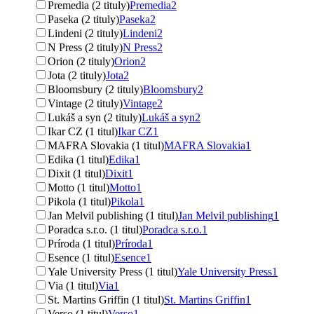
Premedia (2 tituly)
Premedia
2
Paseka (2 tituly)
Paseka
2
Lindeni (2 tituly)
Lindeni
2
N Press (2 tituly)
N Press
2
Orion (2 tituly)
Orion
2
Jota (2 tituly)
Jota
2
Bloomsbury (2 tituly)
Bloomsbury
2
Vintage (2 tituly)
Vintage
2
Lukáš a syn (2 tituly)
Lukáš a syn
2
Ikar CZ (1 titul)
Ikar CZ
1
MAFRA Slovakia (1 titul)
MAFRA Slovakia
1
Edika (1 titul)
Edika
1
Dixit (1 titul)
Dixit
1
Motto (1 titul)
Motto
1
Pikola (1 titul)
Pikola
1
Jan Melvil publishing (1 titul)
Jan Melvil publishing
1
Poradca s.r.o. (1 titul)
Poradca s.r.o.
1
Príroda (1 titul)
Príroda
1
Esence (1 titul)
Esence
1
Yale University Press (1 titul)
Yale University Press
1
Via (1 titul)
Via
1
St. Martins Griffin (1 titul)
St. Martins Griffin
1
Verso (1 titul)
Verso
1