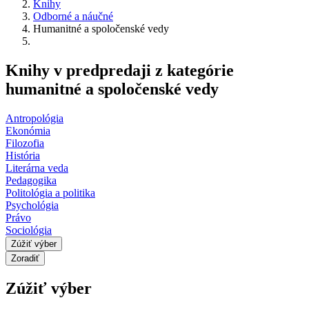
Knihy
Odborné a náučné
Humanitné a spoločenské vedy
Knihy v predpredaji z kategórie
humanitné a spoločenské vedy
Antropológia
Ekonómia
Filozofia
História
Literárna veda
Pedagogika
Politológia a politika
Psychológia
Právo
Sociológia
Zúžiť výber
Zoradiť
Zúžiť výber