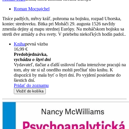
Roman Mocpajchel
Tisíce padlých, mŕtvy kráľ, pohroma na bojisku, rozpad Uhorska,
koniec stredoveku. Bitka pri Moháči 29. augusta 1526 navždy
zmenila dejiny aj mapu strednej Európy. Na moháčskom bojisku sa
stretli dve armády a dva svety. V priebehu niekoľkých hodín padol..
Kniha
pevná väzba
16,99 €
Predobjednávka,
vychádza o štyri dni
Vydavateľ, tlačiar a ďalší usilovní ľudia intenzívne pracujú na
tom, aby ste si už onedlho mohli prečítať túto knihu. K
dispozícii by mala byť o štyri dni. Po vyjdení posielame do
šiestich dní.
Pridať do zoznamu
Vložiť do košíka