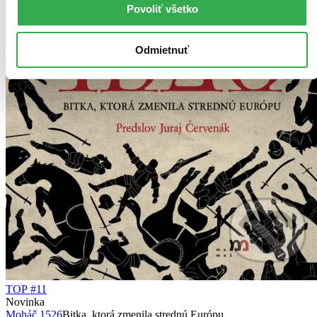
Povoliť všetko
Odmietnuť
TOP #11
Novinka
Moháč 1526
Bitka, ktorá zmenila strednú Európu