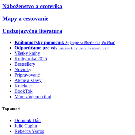
Náboženstvo a ezoterika
Mapy a cestovanie
Cudzojazyčná literatúra
Knihomoľský pomocník
Spýtajte sa Sherlocka, čo čítať
Odporúčame pre vás
Knižné tipy ušité na mieru vám
Všetky knihy
Knihy roka 2025
Bestsellery
Novinky
Pripravované
Akcie a zľavy
Kolekcie
BookTok
Mám záujem o titul
Top autori
Dominik Dán
Julie Caplin
Rebecca Yarros