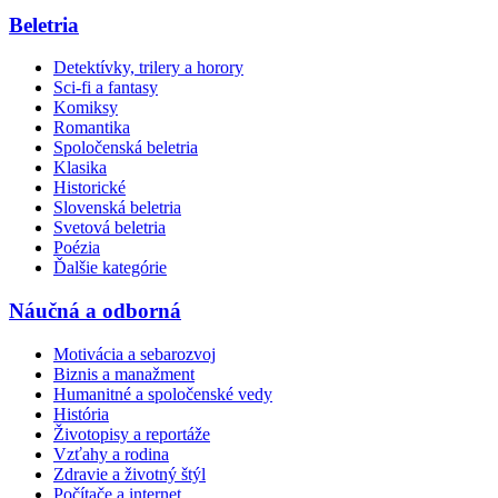
Beletria
Detektívky, trilery a horory
Sci-fi a fantasy
Komiksy
Romantika
Spoločenská beletria
Klasika
Historické
Slovenská beletria
Svetová beletria
Poézia
Ďalšie kategórie
Náučná a odborná
Motivácia a sebarozvoj
Biznis a manažment
Humanitné a spoločenské vedy
História
Životopisy a reportáže
Vzťahy a rodina
Zdravie a životný štýl
Počítače a internet