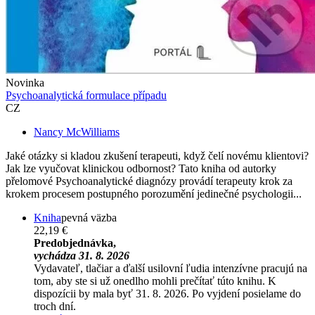
Novinka
Psychoanalytická formulace případu
CZ
Nancy McWilliams
Jaké otázky si kladou zkušení terapeuti, když čelí novému klientovi?
Jak lze vyučovat klinickou odbornost? Tato kniha od autorky
přelomové Psychoanalytické diagnózy provádí terapeuty krok za
krokem procesem postupného porozumění jedinečné psychologii...
Kniha
pevná väzba
22,19 €
Predobjednávka,
vychádza 31. 8. 2026
Vydavateľ, tlačiar a ďalší usilovní ľudia intenzívne pracujú na
tom, aby ste si už onedlho mohli prečítať túto knihu. K
dispozícii by mala byť 31. 8. 2026. Po vyjdení posielame do
troch dní.