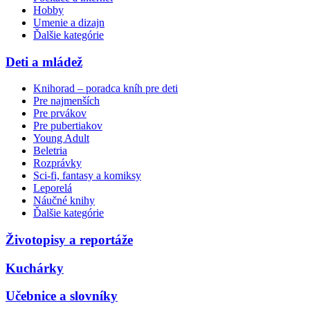
Hobby
Umenie a dizajn
Ďalšie kategórie
Deti a mládež
Knihorad – poradca kníh pre deti
Pre najmenších
Pre prvákov
Pre pubertiakov
Young Adult
Beletria
Rozprávky
Sci-fi, fantasy a komiksy
Leporelá
Náučné knihy
Ďalšie kategórie
Životopisy a reportáže
Kuchárky
Učebnice a slovníky