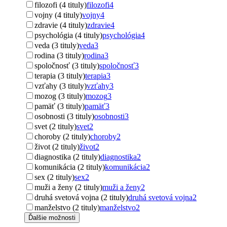
filozofi (4 tituly)
filozofi
4
vojny (4 tituly)
vojny
4
zdravie (4 tituly)
zdravie
4
psychológia (4 tituly)
psychológia
4
veda (3 tituly)
veda
3
rodina (3 tituly)
rodina
3
spoločnosť (3 tituly)
spoločnosť
3
terapia (3 tituly)
terapia
3
vzťahy (3 tituly)
vzťahy
3
mozog (3 tituly)
mozog
3
pamäť (3 tituly)
pamäť
3
osobnosti (3 tituly)
osobnosti
3
svet (2 tituly)
svet
2
choroby (2 tituly)
choroby
2
život (2 tituly)
život
2
diagnostika (2 tituly)
diagnostika
2
komunikácia (2 tituly)
komunikácia
2
sex (2 tituly)
sex
2
muži a ženy (2 tituly)
muži a ženy
2
druhá svetová vojna (2 tituly)
druhá svetová vojna
2
manželstvo (2 tituly)
manželstvo
2
Ďalšie možnosti