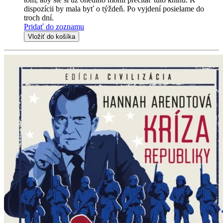
dispozícii by mala byť o týždeň. Po vyjdení posielame do
troch dní.
Pridať do zoznamu
Vložiť do košíka