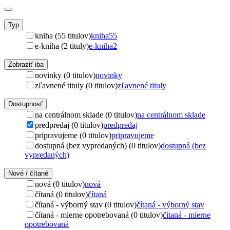
Typ
kniha (55 titulov)
kniha
55
e-kniha (2 tituly)
e-kniha
2
Zobraziť iba
novinky (0 titulov)
novinky
zľavnené tituly (0 titulov)
zľavnené tituly
Dostupnosť
na centrálnom sklade (0 titulov)
na centrálnom sklade
predpredaj (0 titulov)
predpredaj
pripravujeme (0 titulov)
pripravujeme
dostupná (bez vypredaných) (0 titulov)
dostupná (bez
vypredaných)
Nové / čítané
nová (0 titulov)
nová
čítaná (0 titulov)
čítaná
čítaná - výborný stav (0 titulov)
čítaná - výborný stav
čítaná - mierne opotrebovaná (0 titulov)
čítaná - mierne
opotrebovaná