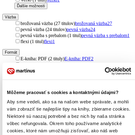
Ďalšie možnosti
Väzba
brožovaná väzba (27 titulov)
brožovaná väzba
27
pevná väzba (24 titulov)
pevná väzba
24
pevná väzba s prebalom (1 titul)
pevná väzba s prebalom
1
flexi (1 titul)
flexi
1
Formát
E-kniha: PDF (2 tituly)
E-kniha: PDF
2
E-kniha: EPUB (2 tituly)
E-kniha: EPUB
2
E-kniha: MOBI (2 tituly)
E-kniha: MOBI
2
Zúžiť výber
Môžeme pracovať s cookies a kontaktnými údajmi?
Zoradiť
Aby sme vedeli, ako sa na našom webe správate, a mohli
vám zobraziť tie najlepšie tipy na knihy, zbierame cookies.
Niektoré sú naozaj potrebné a bez nich by naša stránka
Bestsellery
vôbec nefungovala. Okrem toho používame analytické
Top hodnotené
cookies, ktoré nám umožňujú zisťovať, ako náš web
Novinky