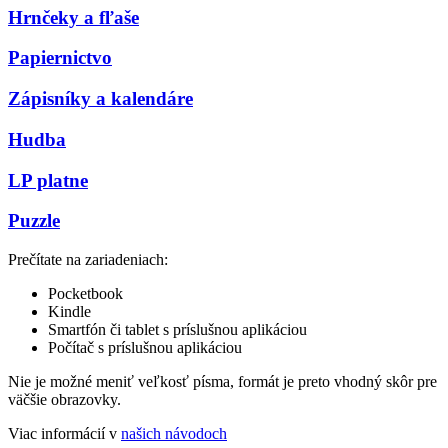
Hrnčeky a fľaše
Papiernictvo
Zápisníky a kalendáre
Hudba
LP platne
Puzzle
Prečítate na zariadeniach:
Pocketbook
Kindle
Smartfón či tablet s príslušnou aplikáciou
Počítač s príslušnou aplikáciou
Nie je možné meniť veľkosť písma, formát je preto vhodný skôr pre
väčšie obrazovky.
Viac informácií v
našich návodoch