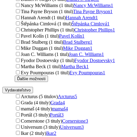
Nancy McWilliams (1 titul)
Nancy McWilliams
1
Tina Payne Bryson (1 titul)
Tina Payne Bryson
1
Hannah Arendt (1 titul)
Hannah Arendt
1
Štěpánka Cimlová (1 titul)
Štěpánka Cimlová
1
Christopher Phillips (1 titul)
Christopher Phillips
1
Pavel Kolín (1 titul)
Pavel Kolín
1
Brad Stulberg (1 titul)
Brad Stulberg
1
Mike Duggan (1 titul)
Mike Duggan
1
Joan C. Williams (1 titul)
Joan C. Williams
1
Fyodor Dostoevsky (1 titul)
Fyodor Dostoevsky
1
Martha Beck (1 titul)
Martha Beck
1
Evy Poumpouras (1 titul)
Evy Poumpouras
1
Ďalšie možnosti
Vydavateľstvo
Arcturus (5 titulov)
Arcturus
5
Grada (4 tituly)
Grada
4
mamaš (4 tituly)
mamaš
4
Portál (3 tituly)
Portál
3
Cornerstone (3 tituly)
Cornerstone
3
Universum (3 tituly)
Universum
3
Ikar (2 tituly)
Ikar
2