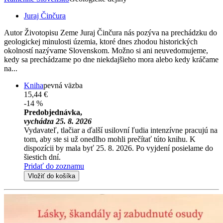
Juraj Činčura
Autor Životopisu Zeme Juraj Činčura nás pozýva na prechádzku do
geologickej minulosti územia, ktoré dnes zhodou historických
okolností nazývame Slovenskom. Možno si ani neuvedomujeme,
kedy sa prechádzame po dne niekdajšieho mora alebo kedy kráčame
na...
Kniha
pevná väzba
15,44 €
-14 %
Predobjednávka,
vychádza 25. 8. 2026
Vydavateľ, tlačiar a ďalší usilovní ľudia intenzívne pracujú na
tom, aby ste si už onedlho mohli prečítať túto knihu. K
dispozícii by mala byť 25. 8. 2026. Po vyjdení posielame do
šiestich dní.
Pridať do zoznamu
Vložiť do košíka