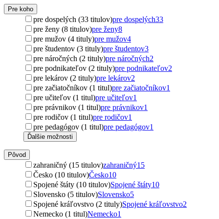
Pre koho
pre dospelých (33 titulov)
pre dospelých
33
pre ženy (8 titulov)
pre ženy
8
pre mužov (4 tituly)
pre mužov
4
pre študentov (3 tituly)
pre študentov
3
pre náročných (2 tituly)
pre náročných
2
pre podnikateľov (2 tituly)
pre podnikateľov
2
pre lekárov (2 tituly)
pre lekárov
2
pre začiatočníkov (1 titul)
pre začiatočníkov
1
pre učiteľov (1 titul)
pre učiteľov
1
pre právnikov (1 titul)
pre právnikov
1
pre rodičov (1 titul)
pre rodičov
1
pre pedagógov (1 titul)
pre pedagógov
1
Ďalšie možnosti
Pôvod
zahraničný (15 titulov)
zahraničný
15
Česko (10 titulov)
Česko
10
Spojené štáty (10 titulov)
Spojené štáty
10
Slovensko (5 titulov)
Slovensko
5
Spojené kráľovstvo (2 tituly)
Spojené kráľovstvo
2
Nemecko (1 titul)
Nemecko
1