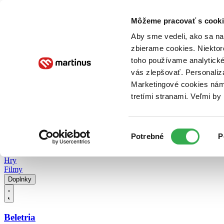
Doručenie
Kníhkupectvá
Knihovrátok
Poukážky
Knižný blog
Kontakt
Môžeme pracovať s cooki
Aby sme vedeli, ako sa na 
zbierame cookies. Niektor
E-knihy
Audioknihy
Hry
Filmy
Knihy
Doplnky
toho používame analytické
vás zlepšovať. Personaliz
Vyhľadávanie
Marketingové cookies nám 
tretími stranami. Veľmi b
Prihlásiť
Vyhľadávanie
Výber
Knihy
Potrebné
P
súhlasu
E-knihy
Audioknihy
Hry
Filmy
Doplnky
Beletria