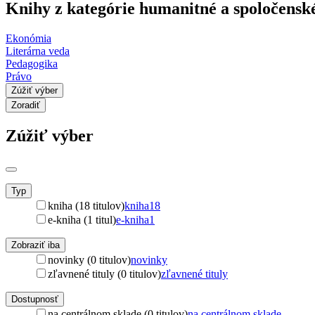
Knihy z kategórie humanitné a spoločensk
Ekonómia
Literárna veda
Pedagogika
Právo
Zúžiť výber
Zoradiť
Zúžiť výber
Typ
kniha (18 titulov)
kniha
18
e-kniha (1 titul)
e-kniha
1
Zobraziť iba
novinky (0 titulov)
novinky
zľavnené tituly (0 titulov)
zľavnené tituly
Dostupnosť
na centrálnom sklade (0 titulov)
na centrálnom sklade