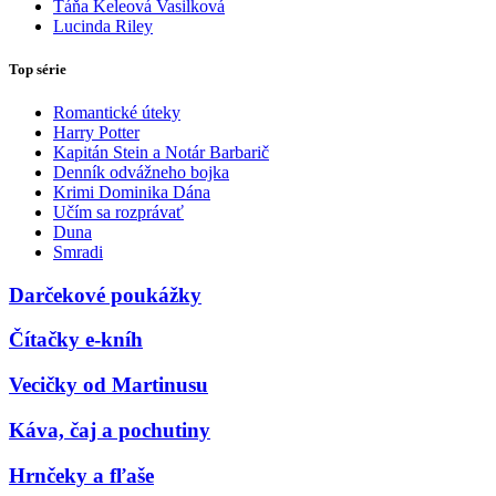
Táňa Keleová Vasilková
Lucinda Riley
Top série
Romantické úteky
Harry Potter
Kapitán Stein a Notár Barbarič
Denník odvážneho bojka
Krimi Dominika Dána
Učím sa rozprávať
Duna
Smradi
Darčekové poukážky
Čítačky e-kníh
Vecičky od Martinusu
Káva, čaj a pochutiny
Hrnčeky a fľaše