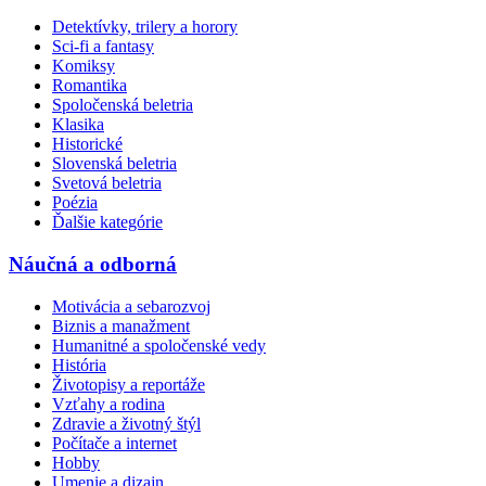
Detektívky, trilery a horory
Sci-fi a fantasy
Komiksy
Romantika
Spoločenská beletria
Klasika
Historické
Slovenská beletria
Svetová beletria
Poézia
Ďalšie kategórie
Náučná a odborná
Motivácia a sebarozvoj
Biznis a manažment
Humanitné a spoločenské vedy
História
Životopisy a reportáže
Vzťahy a rodina
Zdravie a životný štýl
Počítače a internet
Hobby
Umenie a dizajn