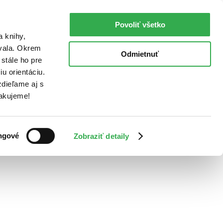
Povoliť všetko
a knihy,
ovala. Okrem
Odmietnuť
stále ho pre
u orientáciu.
dieľame aj s
Ďakujeme!
ngové
Zobraziť detaily