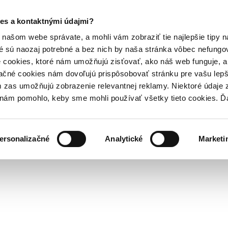
es a kontaktnými údajmi?
našom webe správate, a mohli vám zobraziť tie najlepšie tipy n
é sú naozaj potrebné a bez nich by naša stránka vôbec nefung
 cookies, ktoré nám umožňujú zisťovať, ako náš web funguje, a 
ačné cookies nám dovoľujú prispôsobovať stránku pre vašu lepši
zas umožňujú zobrazenie relevantnej reklamy. Niektoré údaje z
y nám pomohlo, keby sme mohli používať všetky tieto cookies. 
ersonalizačné
Analytické
Marketi