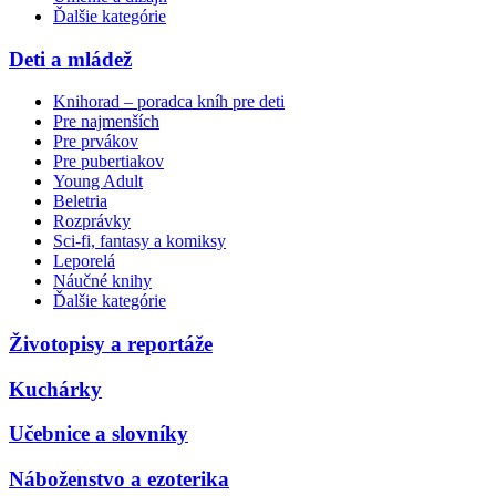
Ďalšie kategórie
Deti a mládež
Knihorad – poradca kníh pre deti
Pre najmenších
Pre prvákov
Pre pubertiakov
Young Adult
Beletria
Rozprávky
Sci-fi, fantasy a komiksy
Leporelá
Náučné knihy
Ďalšie kategórie
Životopisy a reportáže
Kuchárky
Učebnice a slovníky
Náboženstvo a ezoterika