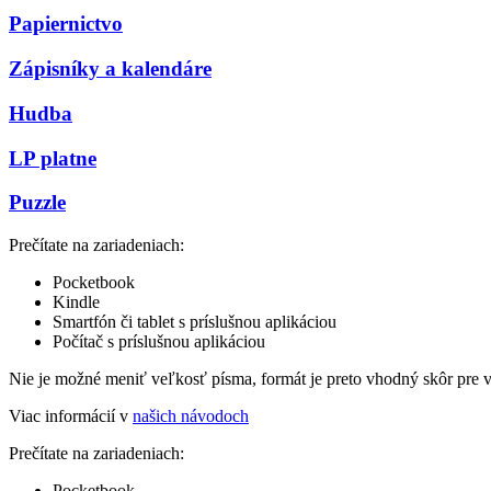
Papiernictvo
Zápisníky a kalendáre
Hudba
LP platne
Puzzle
Prečítate na zariadeniach:
Pocketbook
Kindle
Smartfón či tablet s príslušnou aplikáciou
Počítač s príslušnou aplikáciou
Nie je možné meniť veľkosť písma, formát je preto vhodný skôr pre 
Viac informácií v
našich návodoch
Prečítate na zariadeniach:
Pocketbook