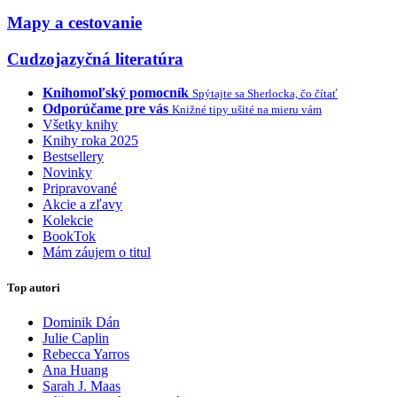
Mapy a cestovanie
Cudzojazyčná literatúra
Knihomoľský pomocník
Spýtajte sa Sherlocka, čo čítať
Odporúčame pre vás
Knižné tipy ušité na mieru vám
Všetky knihy
Knihy roka 2025
Bestsellery
Novinky
Pripravované
Akcie a zľavy
Kolekcie
BookTok
Mám záujem o titul
Top autori
Dominik Dán
Julie Caplin
Rebecca Yarros
Ana Huang
Sarah J. Maas