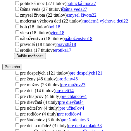
politická moc (27 titulov)
politická moc
27
štátna veda (27 titulov)
štátna veda
27
zmysel života (22 titulov)
zmysel života
22
moderná výchova detí (22 titulov)
moderná výchova detí
22
boh (18 titulov)
boh
18
viera (18 titulov)
viera
18
náboženstvo (18 titulov)
náboženstvo
18
pravidlá (18 titulov)
pravidlá
18
erotika (17 titulov)
erotika
17
Ďalšie možnosti
Pre koho
pre dospelých (121 titulov)
pre dospelých
121
pre ženy (45 titulov)
pre ženy
45
pre mužov (23 titulov)
pre mužov
23
pre deti (14 titulov)
pre deti
14
pre chlapcov (4 tituly)
pre chlapcov
4
pre dievčatá (4 tituly)
pre dievčatá
4
pre učiteľov (4 tituly)
pre učiteľov
4
pre rodičov (4 tituly)
pre rodičov
4
pre študentov (3 tituly)
pre študentov
3
pre deti a mládež (3 tituly)
pre deti a mládež
3