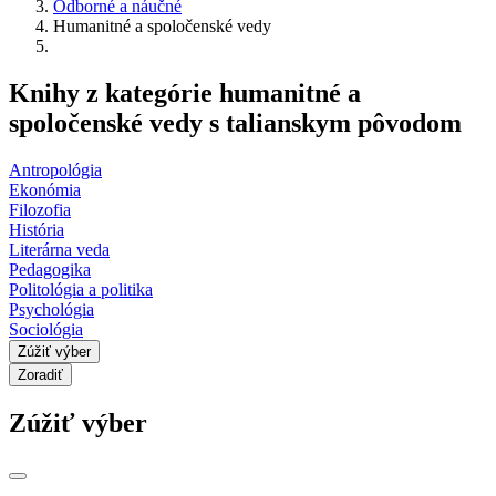
Odborné a náučné
Humanitné a spoločenské vedy
Knihy z kategórie humanitné a
spoločenské vedy s talianskym pôvodom
Antropológia
Ekonómia
Filozofia
História
Literárna veda
Pedagogika
Politológia a politika
Psychológia
Sociológia
Zúžiť výber
Zoradiť
Zúžiť výber