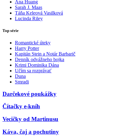
Ana Huang
Sarah J. Maas
Táňa Keleová Vasilková
Lucinda Riley
Top série
Romantické úteky
Harry Potter
Kapitán Stein a Notár Barbarič
Denník odvážneho bojka
Krimi Dominika Dána
Učím sa rozprávať
Duna
Smradi
Darčekové poukážky
Čítačky e-kníh
Vecičky od Martinusu
Káva, čaj a pochutiny