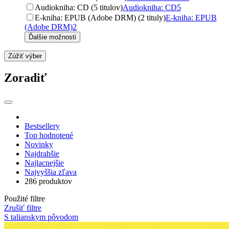
Audiokniha: CD (5 titulov)
Audiokniha: CD
5
E-kniha: EPUB (Adobe DRM) (2 tituly)
E-kniha: EPUB
(Adobe DRM)
2
Ďalšie možnosti
Zúžiť výber
Zoradiť
Bestsellery
Top hodnotené
Novinky
Najdrahšie
Najlacnejšie
Najvyššia zľava
286 produktov
Použité filtre
Zrušiť filtre
S talianskym pôvodom