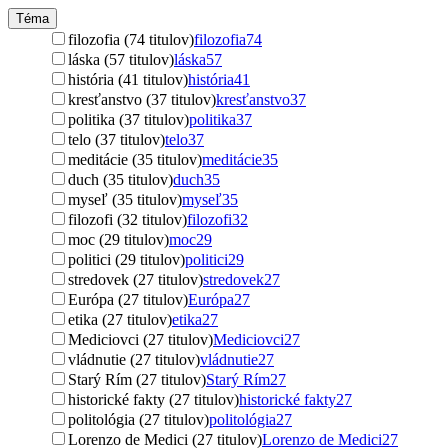
Téma
filozofia (74 titulov)
filozofia
74
láska (57 titulov)
láska
57
história (41 titulov)
história
41
kresťanstvo (37 titulov)
kresťanstvo
37
politika (37 titulov)
politika
37
telo (37 titulov)
telo
37
meditácie (35 titulov)
meditácie
35
duch (35 titulov)
duch
35
myseľ (35 titulov)
myseľ
35
filozofi (32 titulov)
filozofi
32
moc (29 titulov)
moc
29
politici (29 titulov)
politici
29
stredovek (27 titulov)
stredovek
27
Európa (27 titulov)
Európa
27
etika (27 titulov)
etika
27
Mediciovci (27 titulov)
Mediciovci
27
vládnutie (27 titulov)
vládnutie
27
Starý Rím (27 titulov)
Starý Rím
27
historické fakty (27 titulov)
historické fakty
27
politológia (27 titulov)
politológia
27
Lorenzo de Medici (27 titulov)
Lorenzo de Medici
27