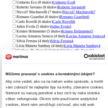
Umberto Eco (8 titulov)
Umberto Eco
8
Roberto Saviano (8 titulov)
Roberto Saviano
8
Niccol? Machiavelli (7 titulov)
Niccol? Machiavelli
7
Romano Guardini (6 titulov)
Romano Guardini
6
Carlo Rovelli (6 titulov)
Carlo Rovelli
6
Julius Evola (5 titulov)
Julius Evola
5
Kristen Helmstetter (5 titulov)
Kristen Helmstetter
5
Lucius Annaeus Seneca (4 tituly)
Lucius Annaeus Seneca
4
Silvia Ferrara (4 tituly)
Silvia Ferrara
4
Livia Manera Sambuy (4 tituly)
Livia Manera Sambuy
4
Giuliano Da Empoli (4 tituly)
Giuliano Da Empoli
4
Telmo Pievani (4 tituly)
Telmo Pievani
4
Carlo Ginzburg (3 tituly)
Carlo Ginzburg
3
Claudio Magris (3 tituly)
Claudio Magris
3
Gaius Iulius Caesar (3 tituly)
Gaius Iulius Caesar
3
Môžeme pracovať s cookies a kontaktnými údajmi?
Maria Montessori (3 tituly)
Maria Montessori
3
Marco Magrini (3 tituly)
Marco Magrini
3
Aby sme vedeli, ako sa na našom webe správate, a mohli
Sepp de Giampietro (3 tituly)
Sepp de Giampietro
3
vám zobraziť tie najlepšie tipy na knihy, zbierame cookies.
Rossella Genovese (3 tituly)
Rossella Genovese
3
Niektoré sú naozaj potrebné a bez nich by naša stránka
Maura Montagna (3 tituly)
Maura Montagna
3
Guido Barbujani (3 tituly)
Guido Barbujani
3
vôbec nefungovala. Okrem toho používame analytické
Ďalšie možnosti
cookies, ktoré nám umožňujú zisťovať, ako náš web