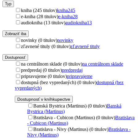
Typ
kniha (245 titulov)
kniha
245
e-kniha (28 titulov)
e-kniha
28
audiokniha (13 titulov)
audiokniha
13
Zobraziť iba
novinky (0 titulov)
novinky
zľavnené tituly (0 titulov)
zľavnené tituly
Dostupnosť
na centrálnom sklade (0 titulov)
na centrálnom sklade
predpredaj (0 titulov)
predpredaj
pripravujeme (0 titulov)
pripravujeme
dostupná (bez vypredaných) (0 titulov)
dostupná (bez
vypredaných)
Dostupnosť v kníhkupectve
Banská Bystrica (Martinus) (0 titulov)
Banská
Bystrica (Martinus)
Bratislava - Cubicon (Martinus) (0 titulov)
Bratislava
- Cubicon (Martinus)
Bratislava - Nivy (Martinus) (0 titulov)
Bratislava -
Nivy (Martinus)