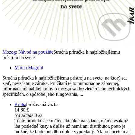
Mozog: Návod na použitie
Stručná príručka k najzložitejšiemu
prístroju na svete
Marco Magrini
Stručná príručka k najzložitejšiemu prístroju na svete, na ktorý sa,
žiaľ, nevzťahuje záruka. Pri čítaní tejto mimoriadne zábavnej,
informáciami nabitej knihy o mozgu sa dozviete o jeho technických
špecifikách, o spôsobe jeho fungovania, ...
Kniha
brožovaná väzba
14,60 €
Na sklade 3 ks
Tento produkt síce máme aktuálne na sklade, máme však už
iba posledné kusy a ďalšie už nemá ani distribútor, preto je
možné, že bude onedlho úplne vypredaný. Ak ho chcete mať,