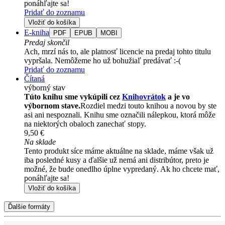
ponáhľajte sa!
Pridať do zoznamu
Vložiť do košíka
E-kniha
PDF
EPUB
MOBI
Predaj skončil
Ach, mrzí nás to, ale platnosť licencie na predaj tohto titulu
vypršala. Nemôžeme ho už bohužiaľ predávať :-(
Pridať do zoznamu
Čítaná
výborný stav
Túto knihu sme vykúpili cez
Knihovrátok
a je vo
výbornom stave.
Rozdiel medzi touto knihou a novou by ste
asi ani nespoznali. Knihu sme označili nálepkou, ktorá môže
na niektorých obaloch zanechať stopy.
9,50 €
Na sklade
Tento produkt síce máme aktuálne na sklade, máme však už
iba posledné kusy a ďalšie už nemá ani distribútor, preto je
možné, že bude onedlho úplne vypredaný. Ak ho chcete mať,
ponáhľajte sa!
Vložiť do košíka
Ďalšie formáty