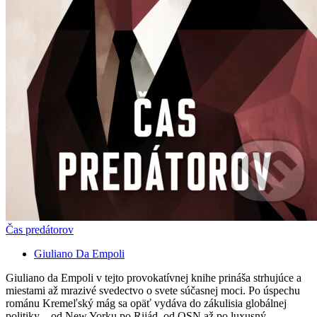
Čas predátorov
Giuliano Da Empoli
Giuliano da Empoli v tejto provokatívnej knihe prináša strhujúce a
miestami až mrazivé svedectvo o svete súčasnej moci. Po úspechu
románu Kremeľský mág sa opäť vydáva do zákulisia globálnej
politiky – od New Yorku po Rijád, od OSN až po luxusný...