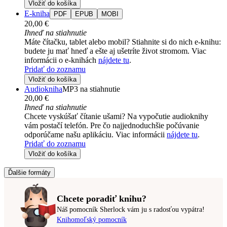
Vložiť do košíka
E-kniha
PDF
EPUB
MOBI
20,00 €
Ihneď na stiahnutie
Máte čítačku, tablet alebo mobil? Stiahnite si do nich e-knihu:
budete ju mať hneď a ešte aj ušetríte život stromom. Viac
informácii o e-knihách
nájdete tu
.
Pridať do zoznamu
Vložiť do košíka
Audiokniha
MP3 na stiahnutie
20,00 €
Ihneď na stiahnutie
Chcete vyskúšať čítanie ušami? Na vypočutie audioknihy
vám postačí telefón. Pre čo najjednoduchšie počúvanie
odporúčame našu aplikáciu. Viac informácii
nájdete tu
.
Pridať do zoznamu
Vložiť do košíka
Ďalšie formáty
Chcete poradiť knihu?
Náš pomocník Sherlock vám ju s radosťou vypátra!
Knihomoľský pomocník