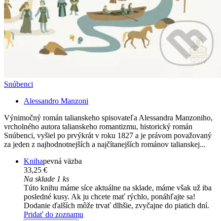
Snúbenci
Alessandro Manzoni
Výnimočný román talianskeho spisovateľa Alessandra Manzoniho,
vrcholného autora talianskeho romantizmu, historický román
Snúbenci, vyšiel po prvýkrát v roku 1827 a je právom považovaný
za jeden z najhodnotnejších a najčítanejších románov talianskej...
Kniha
pevná väzba
33,25 €
Na sklade 1 ks
Túto knihu máme síce aktuálne na sklade, máme však už iba
posledné kusy. Ak ju chcete mať rýchlo, ponáhľajte sa!
Dodanie ďalších môže trvať dlhšie, zvyčajne do piatich dní.
Pridať do zoznamu