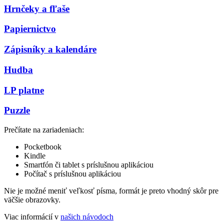
Hrnčeky a fľaše
Papiernictvo
Zápisníky a kalendáre
Hudba
LP platne
Puzzle
Prečítate na zariadeniach:
Pocketbook
Kindle
Smartfón či tablet s príslušnou aplikáciou
Počítač s príslušnou aplikáciou
Nie je možné meniť veľkosť písma, formát je preto vhodný skôr pre
väčšie obrazovky.
Viac informácií v
našich návodoch