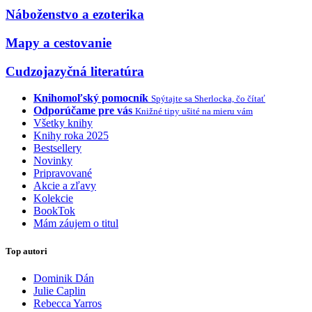
Náboženstvo a ezoterika
Mapy a cestovanie
Cudzojazyčná literatúra
Knihomoľský pomocník
Spýtajte sa Sherlocka, čo čítať
Odporúčame pre vás
Knižné tipy ušité na mieru vám
Všetky knihy
Knihy roka 2025
Bestsellery
Novinky
Pripravované
Akcie a zľavy
Kolekcie
BookTok
Mám záujem o titul
Top autori
Dominik Dán
Julie Caplin
Rebecca Yarros