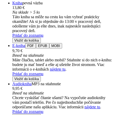
Kniha
pevná väzba
13,80 €
Na sklade > 5 ks
Táto kniha sa môže na cestu ku vám vybrať prakticky
okamžite! Ak si ju objednáte do 13:00 v pracovný deň,
odošleme vám ju ešte dnes, inak najneskôr nasledujúci
pracovný deň.
Pridať do zoznamu
Vložiť do košíka
E-kniha
PDF
EPUB
MOBI
9,70 €
Ihneď na stiahnutie
Máte čítačku, tablet alebo mobil? Stiahnite si do nich e-knihu:
budete ju mať hneď a ešte aj ušetríte život stromom. Viac
informácii o e-knihách
nájdete tu
.
Pridať do zoznamu
Vložiť do košíka
Audiokniha
MP3 na stiahnutie
9,95 €
Ihneď na stiahnutie
Chcete vyskúšať čítanie ušami? Na vypočutie audioknihy
vám postačí telefón. Pre čo najjednoduchšie počúvanie
odporúčame našu aplikáciu. Viac informácii
nájdete tu
.
Pridať do zoznamu