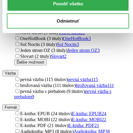
Karolinum (3 tituly)
Karolinum
3
Povoliť všetko
Academia (3 tituly)
Academia
3
Omnibooks (3 tituly)
Omnibooks
3
Drobek (3 tituly)
Drobek
3
Odmietnuť
Triton (3 tituly)
Triton
3
Nové mesto (3 tituly)
Nové mesto
3
OneHotBook (3 tituly)
OneHotBook
3
Sol Noctis (3 tituly)
Sol Noctis
3
Jeden strom OZ (3 tituly)
Jeden strom OZ
3
Slovart (2 tituly)
Slovart
2
Ďalšie možnosti
Väzba
pevná väzba (115 titulov)
pevná väzba
115
brožovaná väzba (111 titulov)
brožovaná väzba
111
pevná väzba s prebalom (9 titulov)
pevná väzba s
prebalom
9
Formát
E-kniha: EPUB (24 titulov)
E-kniha: EPUB
24
E-kniha: MOBI (22 titulov)
E-kniha: MOBI
22
E-kniha: PDF (21 titulov)
E-kniha: PDF
21
Audiokniha: MP3 (8 titulov)
Audiokniha: MP3
8