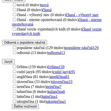
nová (0 titulov)
nová
čítaná (0 titulov)
čítaná
čítaná - výborný stav (0 titulov)
čítaná - výborný stav
čítaná - mierne opotrebovaná (0 titulov)
čítaná - mierne
opotrebovaná
čítané verzie vypredaných kníh (0 titulov)
čítané verzie
vypredaných kníh
Odborná x populárne náučná
populárne náučná (129 titulov)
populárne náučná
129
odborná (13 titulov)
odborná
13
Jazyk
čeština (159 titulov)
čeština
159
cudzí jazyk (95 titulov)
cudzí jazyk
95
angličtina (81 titulov)
angličtina
81
slovenčina (33 titulov)
slovenčina
33
nemčina (7 titulov)
nemčina
7
taliančina (6 titulov)
taliančina
6
latinčina (1 titul)
latinčina
1
ukrajinčina (1 titul)
ukrajinčina
1
Ďalšie možnosti