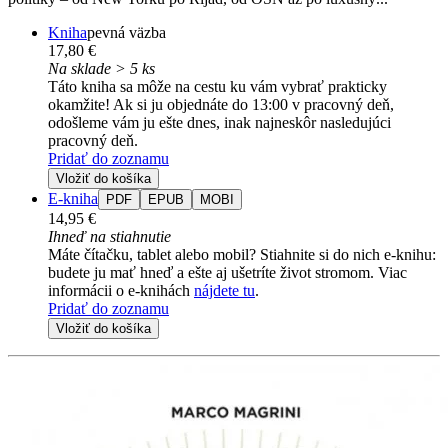
Kniha
pevná väzba
17,80 €
Na sklade > 5 ks
Táto kniha sa môže na cestu ku vám vybrať prakticky
okamžite! Ak si ju objednáte do 13:00 v pracovný deň,
odošleme vám ju ešte dnes, inak najneskôr nasledujúci
pracovný deň.
Pridať do zoznamu
Vložiť do košíka
E-kniha
PDF
EPUB
MOBI
14,95 €
Ihneď na stiahnutie
Máte čítačku, tablet alebo mobil? Stiahnite si do nich e-knihu:
budete ju mať hneď a ešte aj ušetríte život stromom. Viac
informácii o e-knihách
nájdete tu
.
Pridať do zoznamu
Vložiť do košíka