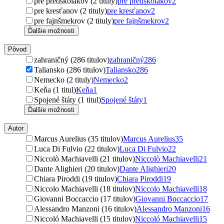
pre predškolákov (2 tituly)
pre predškolákov
2
pre kresťanov (2 tituly)
pre kresťanov
2
pre fajnšmekrov (2 tituly)
pre fajnšmekrov
2
Ďalšie možnosti
Pôvod
zahraničný (286 titulov)
zahraničný
286
Taliansko (286 titulov)
Taliansko
286
Nemecko (2 tituly)
Nemecko
2
Keňa (1 titul)
Keňa
1
Spojené štáty (1 titul)
Spojené štáty
1
Ďalšie možnosti
Autor
Marcus Aurelius (35 titulov)
Marcus Aurelius
35
Luca Di Fulvio (22 titulov)
Luca Di Fulvio
22
Niccolò Machiavelli (21 titulov)
Niccolò Machiavelli
21
Dante Alighieri (20 titulov)
Dante Alighieri
20
Chiara Piroddi (19 titulov)
Chiara Piroddi
19
Niccolo Machiavelli (18 titulov)
Niccolo Machiavelli
18
Giovanni Boccaccio (17 titulov)
Giovanni Boccaccio
17
Alessandro Manzoni (16 titulov)
Alessandro Manzoni
16
Niccoló Machiavelli (15 titulov)
Niccoló Machiavelli
15