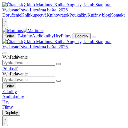
Doručenie
Kníhkupectvá
Knihovrátok
Poukážky
Knižný blog
Kontakt
E-knihy
Audioknihy
Hry
Filmy
Knihy
Doplnky
Vyhľadávanie
Prihlásiť
Vyhľadávanie
Knihy
E-knihy
Audioknihy
Hry
Filmy
Doplnky