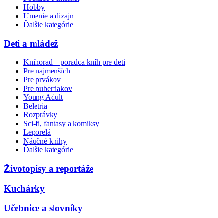
Hobby
Umenie a dizajn
Ďalšie kategórie
Deti a mládež
Knihorad – poradca kníh pre deti
Pre najmenších
Pre prvákov
Pre pubertiakov
Young Adult
Beletria
Rozprávky
Sci-fi, fantasy a komiksy
Leporelá
Náučné knihy
Ďalšie kategórie
Životopisy a reportáže
Kuchárky
Učebnice a slovníky