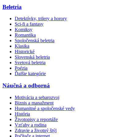
Beletria
Detektívky, trilery a horory
Sci-fi a fantasy
Komiksy
Romantika
Spoločenská beletria
Klasika
Historické
Slovenská beletria
Svetová beletria
Poézia
Ďalšie kategórie
Náučná a odborná
Motivácia a sebarozvoj
Biznis a manažment
Humanitné a spoločenské vedy
História
Životopisy a reportáže
Vzťahy a rodina
Zdravie a životný štýl
Počítače a internet