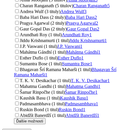
Charan Ranganath (5 titulov)
Charan Ranganath
5
Andrea Wulf (3 tituly)
Andrea Wulf
3
Baba Hari Dass (2 tituly)
Baba Hari Dass
2
Pragya Agarwal (2 tituly)
Pragya Agarwal
2
Gaur Gopal Das (2 tituly)
Gaur Gopal Das
2
Arundhati Roy (1 titul)
Arundhati Roy
1
Jiddu Krishnamurti (1 titul)
Jiddu Krishnamurti
1
J.P. Vaswani (1 titul)
J.P. Vaswani
1
Mahátma Gándhí (1 titul)
Mahátma Gándhí
1
Esther Duflo (1 titul)
Esther Duflo
1
Sumantra Bose (1 titul)
Sumantra Bose
1
Bhagavan Šrí Ramana Maharši (1 titul)
Bhagavan Šrí
Ramana Maharši
1
T. K. V. Desikachar (1 titul)
T. K. V. Desikachar
1
Mahatma Gandhi (1 titul)
Mahatma Gandhi
1
Šamar Rinpočhe (1 titul)
Šamar Rinpočhe
1
Kaushik Basu (1 titul)
Kaushik Basu
1
Padmasambhava (1 titul)
Padmasambhava
1
Ruskin Bond (1 titul)
Ruskin Bond
1
Abidžít Banerdží (1 titul)
Abidžít Banerdží
1
Ďalšie možnosti