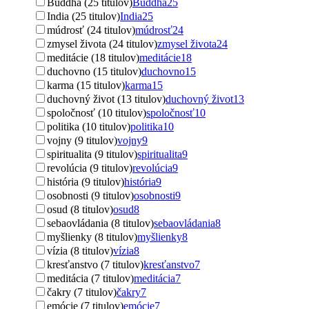
Buddha (25 titulov)
Buddha
25
India (25 titulov)
India
25
múdrosť (24 titulov)
múdrosť
24
zmysel života (24 titulov)
zmysel života
24
meditácie (18 titulov)
meditácie
18
duchovno (15 titulov)
duchovno
15
karma (15 titulov)
karma
15
duchovný život (13 titulov)
duchovný život
13
spoločnosť (10 titulov)
spoločnosť
10
politika (10 titulov)
politika
10
vojny (9 titulov)
vojny
9
spiritualita (9 titulov)
spiritualita
9
revolúcia (9 titulov)
revolúcia
9
história (9 titulov)
história
9
osobnosti (9 titulov)
osobnosti
9
osud (8 titulov)
osud
8
sebaovládania (8 titulov)
sebaovládania
8
myšlienky (8 titulov)
myšlienky
8
vízia (8 titulov)
vízia
8
kresťanstvo (7 titulov)
kresťanstvo
7
meditácia (7 titulov)
meditácia
7
čakry (7 titulov)
čakry
7
emócie (7 titulov)
emócie
7