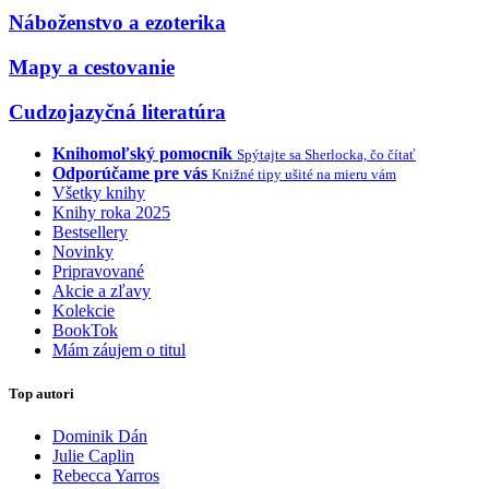
Náboženstvo a ezoterika
Mapy a cestovanie
Cudzojazyčná literatúra
Knihomoľský pomocník
Spýtajte sa Sherlocka, čo čítať
Odporúčame pre vás
Knižné tipy ušité na mieru vám
Všetky knihy
Knihy roka 2025
Bestsellery
Novinky
Pripravované
Akcie a zľavy
Kolekcie
BookTok
Mám záujem o titul
Top autori
Dominik Dán
Julie Caplin
Rebecca Yarros