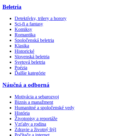
Beletria
Detektívky, trilery a horory
Sci-fi a fantasy
Komiksy
Romantika
Spoločenská beletria
Klasika
Historické
Slovenská beletria
Svetová beletria
Poézia
Ďalšie kategórie
Náučná a odborná
Motivácia a sebarozvoj
Biznis a manažment
Humanitné a spoločenské vedy
História
Životopisy a reportáže
Vzťahy a rodina
Zdravie a životný štýl
Počítače a internet