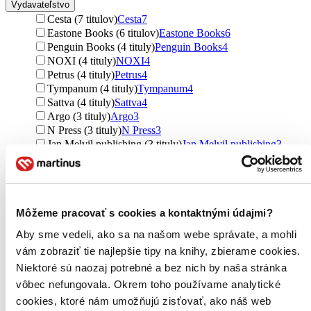
Vydavateľstvo
Cesta (7 titulov)
Cesta
7
Eastone Books (6 titulov)
Eastone Books
6
Penguin Books (4 tituly)
Penguin Books
4
NOXI (4 tituly)
NOXI
4
Petrus (4 tituly)
Petrus
4
Tympanum (4 tituly)
Tympanum
4
Sattva (4 tituly)
Sattva
4
Argo (3 tituly)
Argo
3
N Press (3 tituly)
N Press
3
Jan Melvil publishing (3 tituly)
Jan Melvil publishing
3
John Murray (3 tituly)
John Murray
3
W. W. Norton & Company (2 tituly)
W. W. Norton &
Company
2
Pragma (2 tituly)
Pragma
2
Prostor (2 tituly)
Prostor
2
Môžeme pracovať s cookies a kontaktnými údajmi?
BETA - Dobrovský (2 tituly)
BETA - Dobrovský
2
Aby sme vedeli, ako sa na našom webe správate, a mohli
Canongate Books (2 tituly)
Canongate Books
2
vám zobraziť tie najlepšie tipy na knihy, zbierame cookies.
Forgotten Books (2 tituly)
Forgotten Books
2
Inštitút psychoterapie a socioterapie (1 titul)
Inštitút
Niektoré sú naozaj potrebné a bez nich by naša stránka
psychoterapie a socioterapie
1
vôbec nefungovala. Okrem toho používame analytické
Fontána (1 titul)
Fontána
1
cookies, ktoré nám umožňujú zisťovať, ako náš web
Eugenika (1 titul)
Eugenika
1