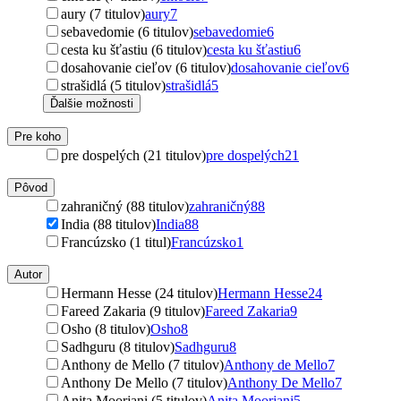
aury (7 titulov)
aury
7
sebavedomie (6 titulov)
sebavedomie
6
cesta ku šťastiu (6 titulov)
cesta ku šťastiu
6
dosahovanie cieľov (6 titulov)
dosahovanie cieľov
6
strašidlá (5 titulov)
strašidlá
5
Ďalšie možnosti
Pre koho
pre dospelých (21 titulov)
pre dospelých
21
Pôvod
zahraničný (88 titulov)
zahraničný
88
India (88 titulov)
India
88
Francúzsko (1 titul)
Francúzsko
1
Autor
Hermann Hesse (24 titulov)
Hermann Hesse
24
Fareed Zakaria (9 titulov)
Fareed Zakaria
9
Osho (8 titulov)
Osho
8
Sadhguru (8 titulov)
Sadhguru
8
Anthony de Mello (7 titulov)
Anthony de Mello
7
Anthony De Mello (7 titulov)
Anthony De Mello
7
Anita Moorjani (5 titulov)
Anita Moorjani
5