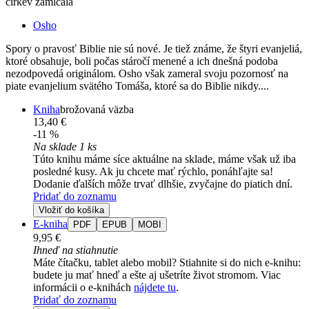
cirkev zamlčala
Osho
Spory o pravosť Biblie nie sú nové. Je tiež známe, že štyri evanjeliá,
ktoré obsahuje, boli počas stáročí menené a ich dnešná podoba
nezodpovedá originálom. Osho však zameral svoju pozornosť na
piate evanjelium svätého Tomáša, ktoré sa do Biblie nikdy....
Kniha
brožovaná väzba
13,40 €
-11 %
Na sklade 1 ks
Túto knihu máme síce aktuálne na sklade, máme však už iba
posledné kusy. Ak ju chcete mať rýchlo, ponáhľajte sa!
Dodanie ďalších môže trvať dlhšie, zvyčajne do piatich dní.
Pridať do zoznamu
Vložiť do košíka
E-kniha
PDF
EPUB
MOBI
9,95 €
Ihneď na stiahnutie
Máte čítačku, tablet alebo mobil? Stiahnite si do nich e-knihu:
budete ju mať hneď a ešte aj ušetríte život stromom. Viac
informácii o e-knihách
nájdete tu
.
Pridať do zoznamu