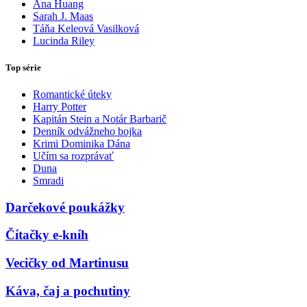
Ana Huang
Sarah J. Maas
Táňa Keleová Vasilková
Lucinda Riley
Top série
Romantické úteky
Harry Potter
Kapitán Stein a Notár Barbarič
Denník odvážneho bojka
Krimi Dominika Dána
Učím sa rozprávať
Duna
Smradi
Darčekové poukážky
Čítačky e-kníh
Vecičky od Martinusu
Káva, čaj a pochutiny