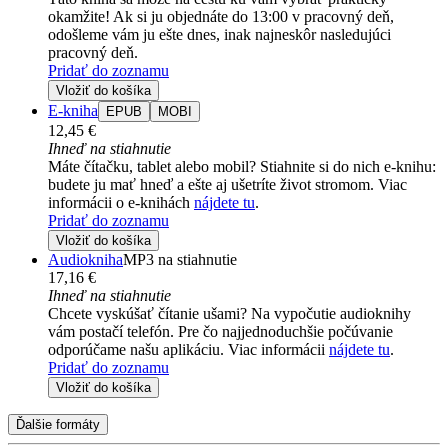
okamžite! Ak si ju objednáte do 13:00 v pracovný deň,
odošleme vám ju ešte dnes, inak najneskôr nasledujúci
pracovný deň.
Pridať do zoznamu
Vložiť do košíka
E-kniha
EPUB
MOBI
12,45 €
Ihneď na stiahnutie
Máte čítačku, tablet alebo mobil? Stiahnite si do nich e-knihu:
budete ju mať hneď a ešte aj ušetríte život stromom. Viac
informácii o e-knihách
nájdete tu
.
Pridať do zoznamu
Vložiť do košíka
Audiokniha
MP3 na stiahnutie
17,16 €
Ihneď na stiahnutie
Chcete vyskúšať čítanie ušami? Na vypočutie audioknihy
vám postačí telefón. Pre čo najjednoduchšie počúvanie
odporúčame našu aplikáciu. Viac informácii
nájdete tu
.
Pridať do zoznamu
Vložiť do košíka
Ďalšie formáty