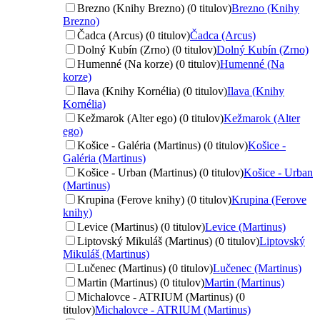
Brezno (Knihy Brezno) (0 titulov)
Brezno (Knihy
Brezno)
Čadca (Arcus) (0 titulov)
Čadca (Arcus)
Dolný Kubín (Zrno) (0 titulov)
Dolný Kubín (Zrno)
Humenné (Na korze) (0 titulov)
Humenné (Na
korze)
Ilava (Knihy Kornélia) (0 titulov)
Ilava (Knihy
Kornélia)
Kežmarok (Alter ego) (0 titulov)
Kežmarok (Alter
ego)
Košice - Galéria (Martinus) (0 titulov)
Košice -
Galéria (Martinus)
Košice - Urban (Martinus) (0 titulov)
Košice - Urban
(Martinus)
Krupina (Ferove knihy) (0 titulov)
Krupina (Ferove
knihy)
Levice (Martinus) (0 titulov)
Levice (Martinus)
Liptovský Mikuláš (Martinus) (0 titulov)
Liptovský
Mikuláš (Martinus)
Lučenec (Martinus) (0 titulov)
Lučenec (Martinus)
Martin (Martinus) (0 titulov)
Martin (Martinus)
Michalovce - ATRIUM (Martinus) (0
titulov)
Michalovce - ATRIUM (Martinus)