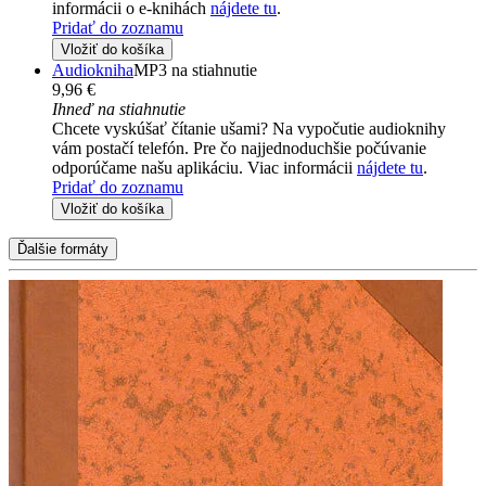
informácii o e-knihách
nájdete tu
.
Pridať do zoznamu
Vložiť do košíka
Audiokniha
MP3 na stiahnutie
9,96 €
Ihneď na stiahnutie
Chcete vyskúšať čítanie ušami? Na vypočutie audioknihy
vám postačí telefón. Pre čo najjednoduchšie počúvanie
odporúčame našu aplikáciu. Viac informácii
nájdete tu
.
Pridať do zoznamu
Vložiť do košíka
Ďalšie formáty