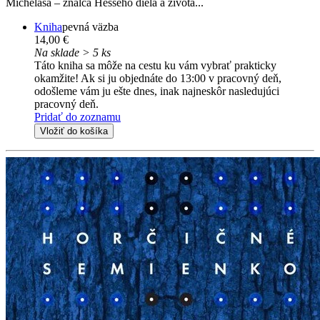
Michelasa – znalca Hesseho diela a života...
Kniha
pevná väzba
14,00 €
Na sklade > 5 ks
Táto kniha sa môže na cestu ku vám vybrať prakticky
okamžite! Ak si ju objednáte do 13:00 v pracovný deň,
odošleme vám ju ešte dnes, inak najneskôr nasledujúci
pracovný deň.
Pridať do zoznamu
Vložiť do košíka