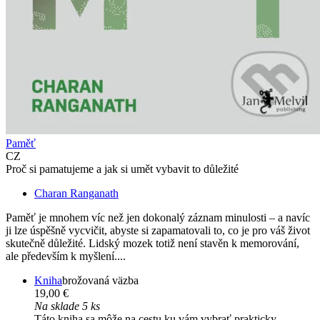
Paměť
CZ
Proč si pamatujeme a jak si umět vybavit to důležité
Charan Ranganath
Paměť je mnohem víc než jen dokonalý záznam minulosti – a navíc
ji lze úspěšně vycvičit, abyste si zapamatovali to, co je pro váš život
skutečně důležité. Lidský mozek totiž není stavěn k memorování,
ale především k myšlení....
Kniha
brožovaná väzba
19,00 €
Na sklade 5 ks
Táto kniha sa môže na cestu ku vám vybrať prakticky