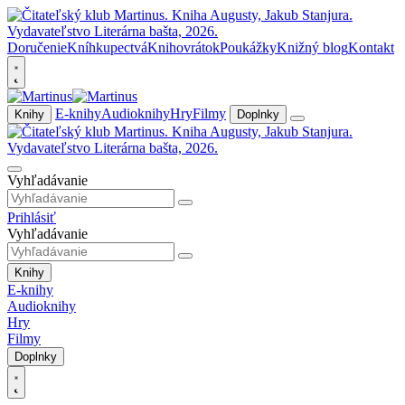
Doručenie
Kníhkupectvá
Knihovrátok
Poukážky
Knižný blog
Kontakt
E-knihy
Audioknihy
Hry
Filmy
Knihy
Doplnky
Vyhľadávanie
Prihlásiť
Vyhľadávanie
Knihy
E-knihy
Audioknihy
Hry
Filmy
Doplnky