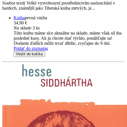
Soubor textů Velké vysvobození prostřednictvím naslouchání v
bardech, známější jako Tibetská kniha mrtvých, je...
Kniha
pevná väzba
34,90 €
Na sklade 3 ks
Túto knihu máme síce aktuálne na sklade, máme však už iba
posledné kusy. Ak ju chcete mať rýchlo, ponáhľajte sa!
Dodanie ďalších môže trvať dlhšie, zvyčajne do 9 dní.
Pridať do zoznamu
Vložiť do košíka