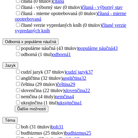
čítaná (0 titulov)
čítaná
čítaná - výborný stav (0 titulov)
čítaná - výborný stav
čítaná - mierne opotrebovaná (0 titulov)
čítaná - mierne
opotrebovaná
čítané verzie vypredaných kníh (0 titulov)
čítané verzie
vypredaných kníh
Odborná x populárne náučná
populárne náučná (43 titulov)
populárne náučná
43
odborná (1 titul)
odborná
1
Jazyk
cudzí jazyk (37 titulov)
cudzí jazyk
37
angličtina (32 titulov)
angličtina
32
čeština (29 titulov)
čeština
29
slovenčina (22 titulov)
slovenčina
22
nemčina (4 tituly)
nemčina
4
ukrajinčina (1 titul)
ukrajinčina
1
Ďalšie možnosti
Téma
boh (31 titulov)
boh
31
budhizmus (25 titulov)
budhizmus
25