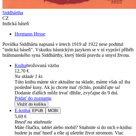
Siddhártha
CZ
Indická báseň
Hermann Hesse
Povídka Siddhárta napsaná v letech 1919 až 1922 nese podtitul
"indická báseň". Vskutku básnickým jazykem se v ní vypráví příběh
bráhmanského syna Siddhárthy, který hledá pravdu a smysl života.
Kniha
brožovaná väzba
12,70 €
Na sklade 1 ks
Túto knihu máme síce aktuálne na sklade, máme však už iba
posledné kusy. Ak ju chcete mať rýchlo, ponáhľajte sa!
Dodanie ďalších môže trvať dlhšie, zvyčajne do 9 dní.
Pridať do zoznamu
Vložiť do košíka
E-kniha
EPUB
MOBI
5,69 €
Ihneď na stiahnutie
Máte čítačku, tablet alebo mobil? Stiahnite si do nich e-knihu:
budete ju mať hneď a ešte aj ušetríte život stromom. Viac