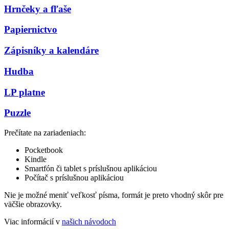
Hrnčeky a fľaše
Papiernictvo
Zápisníky a kalendáre
Hudba
LP platne
Puzzle
Prečítate na zariadeniach:
Pocketbook
Kindle
Smartfón či tablet s príslušnou aplikáciou
Počítač s príslušnou aplikáciou
Nie je možné meniť veľkosť písma, formát je preto vhodný skôr pre
väčšie obrazovky.
Viac informácií v
našich návodoch