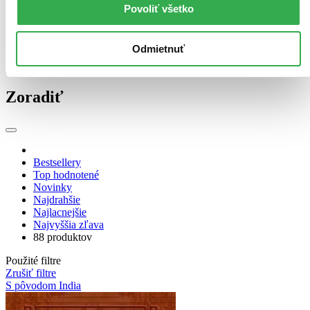
Audiokniha: MP3 (2 tituly)
Audiokniha: MP3
2
Povoliť všetko
E-kniha: EPUB (Adobe DRM) (2 tituly)
E-kniha: EPUB
(Adobe DRM)
2
Ďalšie možnosti
Odmietnuť
Zúžiť výber
Zoradiť
Bestsellery
Top hodnotené
Novinky
Najdrahšie
Najlacnejšie
Najvyššia zľava
88 produktov
Použité filtre
Zrušiť filtre
S pôvodom India