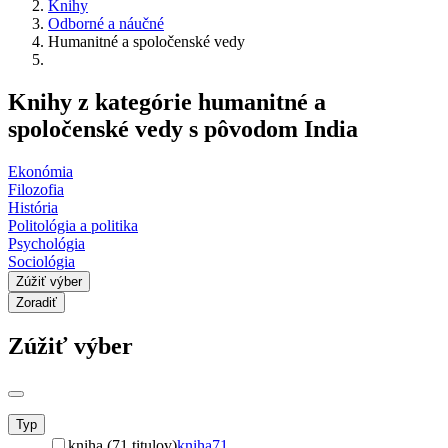
Knihy
Odborné a náučné
Humanitné a spoločenské vedy
Knihy z kategórie humanitné a
spoločenské vedy s pôvodom India
Ekonómia
Filozofia
História
Politológia a politika
Psychológia
Sociológia
Zúžiť výber
Zoradiť
Zúžiť výber
Typ
kniha (71 titulov)
kniha
71