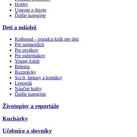
Hobby
Umenie a dizajn
Ďalšie kategórie
Deti a mládež
Knihorad – poradca kníh pre deti
Pre najmenších
Pre prvákov
Pre pubertiakov
Young Adult
Beletria
Rozprávky
Sci-fi, fantasy a komiksy
Leporelá
Náučné knihy
Ďalšie kategórie
Životopisy a reportáže
Kuchárky
Učebnice a slovníky