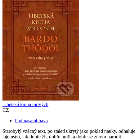
Tibetská kniha mrtvých
CZ
Padmasambhava
Starobylý vzácný text, po staletí ukrytý jako poklad nauky, odhaluje
tajemství, jak dobře žít, dobře umřít a dobře se znovu narodit.