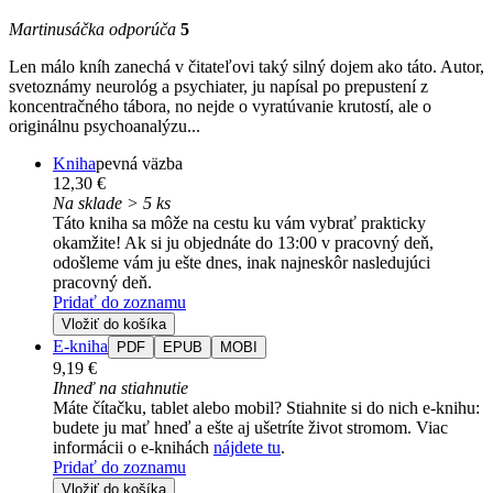
Martinusáčka odporúča
5
Len málo kníh zanechá v čitateľovi taký silný dojem ako táto. Autor,
svetoznámy neurológ a psychiater, ju napísal po prepustení z
koncentračného tábora, no nejde o vyratúvanie krutostí, ale o
originálnu psychoanalýzu...
Kniha
pevná väzba
12,30 €
Na sklade > 5 ks
Táto kniha sa môže na cestu ku vám vybrať prakticky
okamžite! Ak si ju objednáte do 13:00 v pracovný deň,
odošleme vám ju ešte dnes, inak najneskôr nasledujúci
pracovný deň.
Pridať do zoznamu
Vložiť do košíka
E-kniha
PDF
EPUB
MOBI
9,19 €
Ihneď na stiahnutie
Máte čítačku, tablet alebo mobil? Stiahnite si do nich e-knihu:
budete ju mať hneď a ešte aj ušetríte život stromom. Viac
informácii o e-knihách
nájdete tu
.
Pridať do zoznamu
Vložiť do košíka