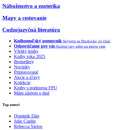
Náboženstvo a ezoterika
Mapy a cestovanie
Cudzojazyčná literatúra
Knihomoľský pomocník
Spýtajte sa Sherlocka, čo čítať
Odporúčame pre vás
Knižné tipy ušité na mieru vám
Všetky knihy
Knihy roka 2025
Bestsellery
Novinky
Pripravované
Akcie a zľavy
Kolekcie
Knihy s podporou FPU
Mám záujem o titul
Top autori
Dominik Dán
Julie Caplin
Rebecca Yarros