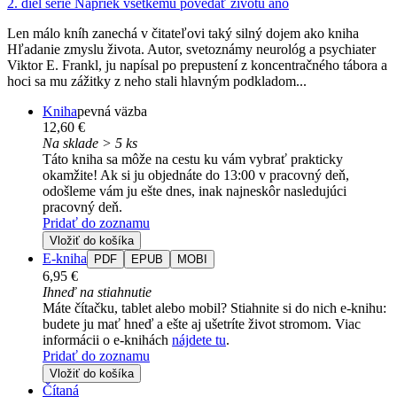
2. diel série
Napriek všetkému povedať životu áno
Len málo kníh zanechá v čitateľovi taký silný dojem ako kniha
Hľadanie zmyslu života. Autor, svetoznámy neurológ a psychiater
Viktor E. Frankl, ju napísal po prepustení z koncentračného tábora a
hoci sa mu zážitky z neho stali hlavným podkladom...
Kniha
pevná väzba
12,60 €
Na sklade > 5 ks
Táto kniha sa môže na cestu ku vám vybrať prakticky
okamžite! Ak si ju objednáte do 13:00 v pracovný deň,
odošleme vám ju ešte dnes, inak najneskôr nasledujúci
pracovný deň.
Pridať do zoznamu
Vložiť do košíka
E-kniha
PDF
EPUB
MOBI
6,95 €
Ihneď na stiahnutie
Máte čítačku, tablet alebo mobil? Stiahnite si do nich e-knihu:
budete ju mať hneď a ešte aj ušetríte život stromom. Viac
informácii o e-knihách
nájdete tu
.
Pridať do zoznamu
Vložiť do košíka
Čítaná