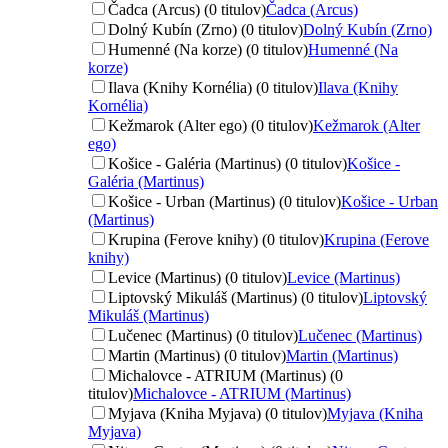
Čadca (Arcus) (0 titulov)
Čadca (Arcus)
Dolný Kubín (Zrno) (0 titulov)
Dolný Kubín (Zrno)
Humenné (Na korze) (0 titulov)
Humenné (Na
korze)
Ilava (Knihy Kornélia) (0 titulov)
Ilava (Knihy
Kornélia)
Kežmarok (Alter ego) (0 titulov)
Kežmarok (Alter
ego)
Košice - Galéria (Martinus) (0 titulov)
Košice -
Galéria (Martinus)
Košice - Urban (Martinus) (0 titulov)
Košice - Urban
(Martinus)
Krupina (Ferove knihy) (0 titulov)
Krupina (Ferove
knihy)
Levice (Martinus) (0 titulov)
Levice (Martinus)
Liptovský Mikuláš (Martinus) (0 titulov)
Liptovský
Mikuláš (Martinus)
Lučenec (Martinus) (0 titulov)
Lučenec (Martinus)
Martin (Martinus) (0 titulov)
Martin (Martinus)
Michalovce - ATRIUM (Martinus) (0
titulov)
Michalovce - ATRIUM (Martinus)
Myjava (Kniha Myjava) (0 titulov)
Myjava (Kniha
Myjava)