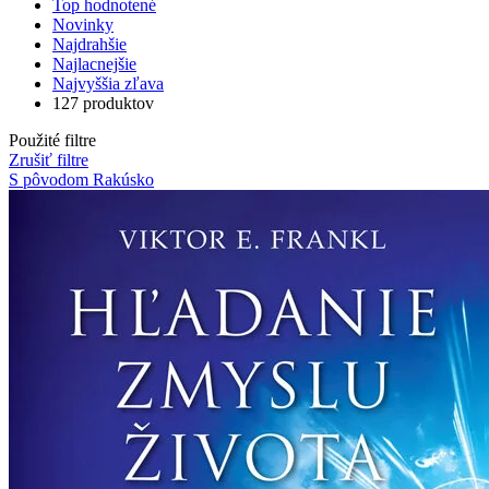
Top hodnotené
Novinky
Najdrahšie
Najlacnejšie
Najvyššia zľava
127 produktov
Použité filtre
Zrušiť filtre
S pôvodom Rakúsko