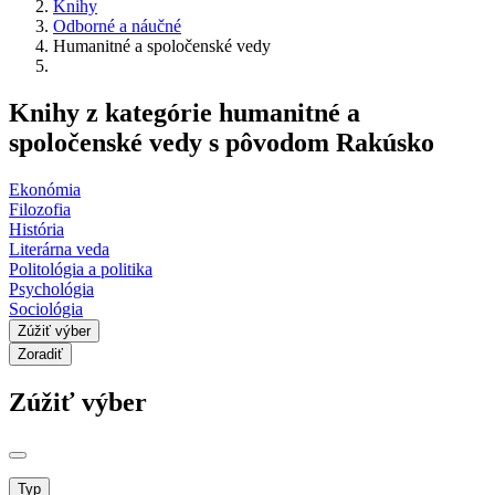
Knihy
Odborné a náučné
Humanitné a spoločenské vedy
Knihy z kategórie humanitné a
spoločenské vedy s pôvodom Rakúsko
Ekonómia
Filozofia
História
Literárna veda
Politológia a politika
Psychológia
Sociológia
Zúžiť výber
Zoradiť
Zúžiť výber
Typ