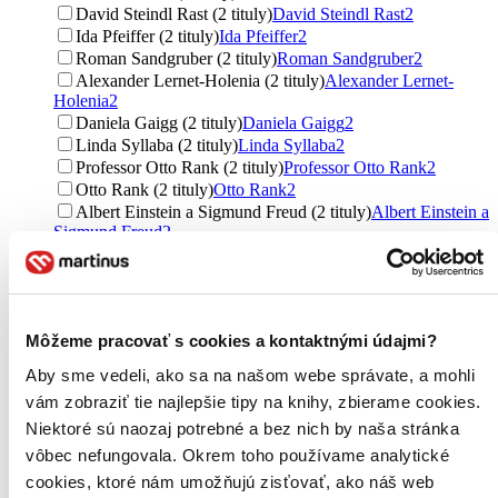
David Steindl Rast (2 tituly)
David Steindl Rast
2
Ida Pfeiffer (2 tituly)
Ida Pfeiffer
2
Roman Sandgruber (2 tituly)
Roman Sandgruber
2
Alexander Lernet-Holenia (2 tituly)
Alexander Lernet-
Holenia
2
Daniela Gaigg (2 tituly)
Daniela Gaigg
2
Linda Syllaba (2 tituly)
Linda Syllaba
2
Professor Otto Rank (2 tituly)
Professor Otto Rank
2
Otto Rank (2 tituly)
Otto Rank
2
Albert Einstein a Sigmund Freud (2 tituly)
Albert Einstein a
Sigmund Freud
2
Ďalšie možnosti
Vydavateľstvo
Vitalis (10 titulov)
Vitalis
10
Môžeme pracovať s cookies a kontaktnými údajmi?
Penguin Books (8 titulov)
Penguin Books
8
Rider & Co (6 titulov)
Rider & Co
6
Aby sme vedeli, ako sa na našom webe správate, a mohli
Eastone Books (5 titulov)
Eastone Books
5
vám zobraziť tie najlepšie tipy na knihy, zbierame cookies.
Portál (4 tituly)
Portál
4
Niektoré sú naozaj potrebné a bez nich by naša stránka
Nakladatelství KAZDA (4 tituly)
Nakladatelství KAZDA
4
Petrus (3 tituly)
Petrus
3
vôbec nefungovala. Okrem toho používame analytické
Cesta (3 tituly)
Cesta
3
cookies, ktoré nám umožňujú zisťovať, ako náš web
Michael (3 tituly)
Michael
3