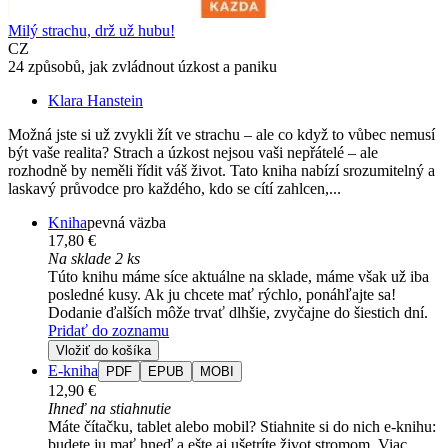
Milý strachu, drž už hubu!
CZ
24 způsobů, jak zvládnout úzkost a paniku
Klara Hanstein
Možná jste si už zvykli žít ve strachu – ale co když to vůbec nemusí
být vaše realita? Strach a úzkost nejsou vaši nepřátelé – ale
rozhodně by neměli řídit váš život. Tato kniha nabízí srozumitelný a
laskavý průvodce pro každého, kdo se cítí zahlcen,...
Kniha
pevná väzba
17,80 €
Na sklade 2 ks
Túto knihu máme síce aktuálne na sklade, máme však už iba
posledné kusy. Ak ju chcete mať rýchlo, ponáhľajte sa!
Dodanie ďalších môže trvať dlhšie, zvyčajne do šiestich dní.
Pridať do zoznamu
Vložiť do košíka
E-kniha
PDF
EPUB
MOBI
12,90 €
Ihneď na stiahnutie
Máte čítačku, tablet alebo mobil? Stiahnite si do nich e-knihu:
budete ju mať hneď a ešte aj ušetríte život stromom. Viac