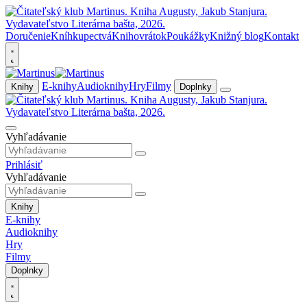
Doručenie
Kníhkupectvá
Knihovrátok
Poukážky
Knižný blog
Kontakt
E-knihy
Audioknihy
Hry
Filmy
Knihy
Doplnky
Vyhľadávanie
Prihlásiť
Vyhľadávanie
Knihy
E-knihy
Audioknihy
Hry
Filmy
Doplnky