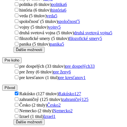
politika (6 titulov)
politika
6
história (6 titulov)
história
6
veda (5 titulov)
veda
5
spoločnosť (5 titulov)
spoločnosť
5
vojny (5 titulov)
vojny
5
druhá svetová vojna (5 titulov)
druhá svetová vojna
5
filozofické smery (5 titulov)
filozofické smery
5
panika (5 titulov)
panika
5
Ďalšie možnosti
Pre koho
pre dospelých (33 titulov)
pre dospelých
33
pre ženy (6 titulov)
pre ženy
6
pre kresťanov (1 titul)
pre kresťanov
1
Pôvod
Rakúsko (127 titulov)
Rakúsko
127
zahraničný (125 titulov)
zahraničný
125
Česko (2 tituly)
Česko
2
Nemecko (2 tituly)
Nemecko
2
Izrael (1 titul)
Izrael
1
Ďalšie možnosti