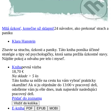
Milá úzkosť, konečne už sklapni!
24 návodov, ako prekonať strach a
paniku
Klara Hanstein
Zbavte sa strachu, úzkosti a paniky. Táto kniha ponúka účinné
stratégie a tipy od psychologičky, ktorá sama prežila úzkostné stavy.
Nájdite pokoj a odvahu pre telo i myseľ.
Kniha
pevná väzba
18,70 €
Na sklade > 5 ks
Táto kniha sa môže na cestu ku vám vybrať prakticky
okamžite! Ak si ju objednáte do 13:00 v pracovný deň,
odošleme vám ju ešte dnes, inak najneskôr nasledujúci
pracovný deň.
Pridať do zoznamu
Vložiť do košíka
E-kniha
PDF
EPUB
MOBI