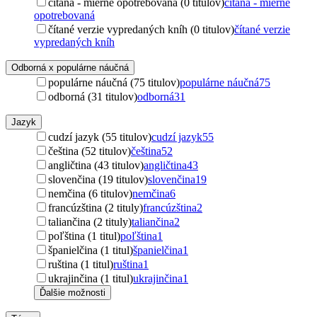
čítaná - mierne opotrebovaná (0 titulov)
čítaná - mierne
opotrebovaná
čítané verzie vypredaných kníh (0 titulov)
čítané verzie
vypredaných kníh
Odborná x populárne náučná
populárne náučná (75 titulov)
populárne náučná
75
odborná (31 titulov)
odborná
31
Jazyk
cudzí jazyk (55 titulov)
cudzí jazyk
55
čeština (52 titulov)
čeština
52
angličtina (43 titulov)
angličtina
43
slovenčina (19 titulov)
slovenčina
19
nemčina (6 titulov)
nemčina
6
francúzština (2 tituly)
francúzština
2
taliančina (2 tituly)
taliančina
2
poľština (1 titul)
poľština
1
španielčina (1 titul)
španielčina
1
ruština (1 titul)
ruština
1
ukrajinčina (1 titul)
ukrajinčina
1
Ďalšie možnosti