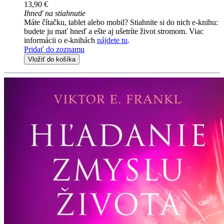
13,90 €
Ihneď na stiahnutie
Máte čítačku, tablet alebo mobil? Stiahnite si do nich e-knihu:
budete ju mať hneď a ešte aj ušetríte život stromom. Viac
informácii o e-knihách
nájdete tu
.
Pridať do zoznamu
Vložiť do košíka