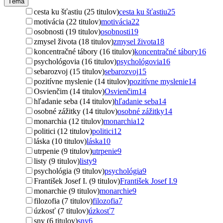
Téma
cesta ku šťastiu (25 titulov)
cesta ku šťastiu
25
motivácia (22 titulov)
motivácia
22
osobnosti (19 titulov)
osobnosti
19
zmysel života (18 titulov)
zmysel života
18
koncentračné tábory (16 titulov)
koncentračné tábory
16
psychológovia (16 titulov)
psychológovia
16
sebarozvoj (15 titulov)
sebarozvoj
15
pozitívne myslenie (14 titulov)
pozitívne myslenie
14
Osvienčim (14 titulov)
Osvienčim
14
hľadanie seba (14 titulov)
hľadanie seba
14
osobné zážitky (14 titulov)
osobné zážitky
14
monarchia (12 titulov)
monarchia
12
politici (12 titulov)
politici
12
láska (10 titulov)
láska
10
utrpenie (9 titulov)
utrpenie
9
listy (9 titulov)
listy
9
psychológia (9 titulov)
psychológia
9
František Josef I. (9 titulov)
František Josef I.
9
monarchie (9 titulov)
monarchie
9
filozofia (7 titulov)
filozofia
7
úzkosť (7 titulov)
úzkosť
7
sny (6 titulov)
sny
6