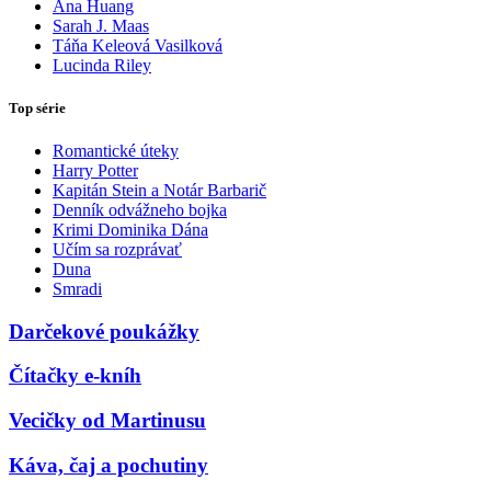
Ana Huang
Sarah J. Maas
Táňa Keleová Vasilková
Lucinda Riley
Top série
Romantické úteky
Harry Potter
Kapitán Stein a Notár Barbarič
Denník odvážneho bojka
Krimi Dominika Dána
Učím sa rozprávať
Duna
Smradi
Darčekové poukážky
Čítačky e-kníh
Vecičky od Martinusu
Káva, čaj a pochutiny