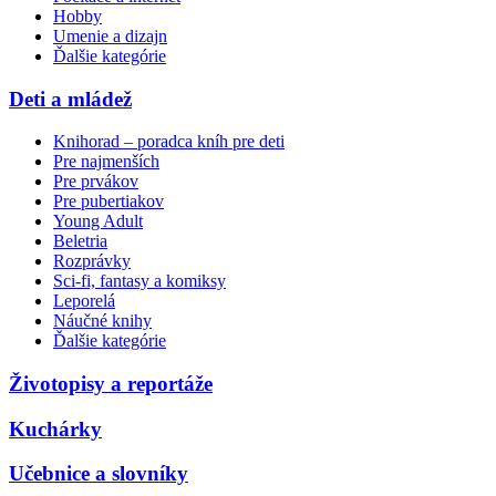
Hobby
Umenie a dizajn
Ďalšie kategórie
Deti a mládež
Knihorad – poradca kníh pre deti
Pre najmenších
Pre prvákov
Pre pubertiakov
Young Adult
Beletria
Rozprávky
Sci-fi, fantasy a komiksy
Leporelá
Náučné knihy
Ďalšie kategórie
Životopisy a reportáže
Kuchárky
Učebnice a slovníky