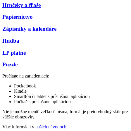
Hrnčeky a fľaše
Papiernictvo
Zápisníky a kalendáre
Hudba
LP platne
Puzzle
Prečítate na zariadeniach:
Pocketbook
Kindle
Smartfón či tablet s príslušnou aplikáciou
Počítač s príslušnou aplikáciou
Nie je možné meniť veľkosť písma, formát je preto vhodný skôr pre
väčšie obrazovky.
Viac informácií v
našich návodoch