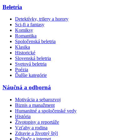
Beletria
Detektívky, trilery a horory
Sci-fi a fantasy
Komiksy
Romantika
Spoločenská beletria
Klasika
Historické
Slovenská beletria
Svetová beletria
Poézia
Ďalšie kategórie
Náučná a odborná
Motivácia a sebarozvoj
Biznis a manažment
Humanitné a spoločenské vedy
História
Životopisy a reportáže
Vzťahy a rodina
Zdravie a životný štýl
Počítače a internet