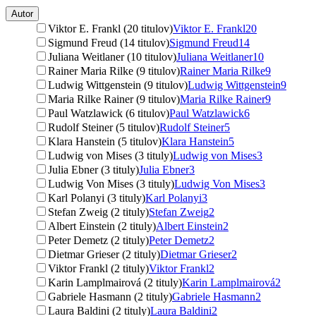
Autor
Viktor E. Frankl (20 titulov)
Viktor E. Frankl
20
Sigmund Freud (14 titulov)
Sigmund Freud
14
Juliana Weitlaner (10 titulov)
Juliana Weitlaner
10
Rainer Maria Rilke (9 titulov)
Rainer Maria Rilke
9
Ludwig Wittgenstein (9 titulov)
Ludwig Wittgenstein
9
Maria Rilke Rainer (9 titulov)
Maria Rilke Rainer
9
Paul Watzlawick (6 titulov)
Paul Watzlawick
6
Rudolf Steiner (5 titulov)
Rudolf Steiner
5
Klara Hanstein (5 titulov)
Klara Hanstein
5
Ludwig von Mises (3 tituly)
Ludwig von Mises
3
Julia Ebner (3 tituly)
Julia Ebner
3
Ludwig Von Mises (3 tituly)
Ludwig Von Mises
3
Karl Polanyi (3 tituly)
Karl Polanyi
3
Stefan Zweig (2 tituly)
Stefan Zweig
2
Albert Einstein (2 tituly)
Albert Einstein
2
Peter Demetz (2 tituly)
Peter Demetz
2
Dietmar Grieser (2 tituly)
Dietmar Grieser
2
Viktor Frankl (2 tituly)
Viktor Frankl
2
Karin Lamplmairová (2 tituly)
Karin Lamplmairová
2
Gabriele Hasmann (2 tituly)
Gabriele Hasmann
2
Laura Baldini (2 tituly)
Laura Baldini
2