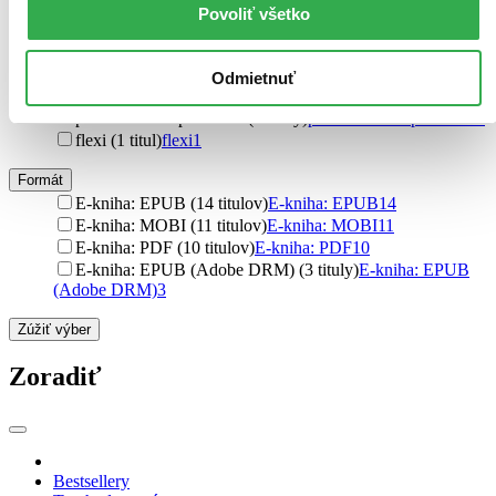
Ďalšie možnosti
Povoliť všetko
Väzba
brožovaná väzba (61 titulov)
brožovaná väzba
61
Odmietnuť
pevná väzba (45 titulov)
pevná väzba
45
pevná väzba s prebalom (3 tituly)
pevná väzba s prebalom
3
flexi (1 titul)
flexi
1
Formát
E-kniha: EPUB (14 titulov)
E-kniha: EPUB
14
E-kniha: MOBI (11 titulov)
E-kniha: MOBI
11
E-kniha: PDF (10 titulov)
E-kniha: PDF
10
E-kniha: EPUB (Adobe DRM) (3 tituly)
E-kniha: EPUB
(Adobe DRM)
3
Zúžiť výber
Zoradiť
Bestsellery