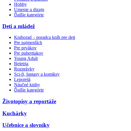
Hobby
Umenie a dizajn
Ďalšie kategórie
Deti a mládež
Knihorad – poradca kníh pre deti
Pre najmenších
Pre prvákov
Pre pubertiakov
Young Adult
Beletria
Rozprávky
Sci-fi, fantasy a komiksy
Leporelá
Náučné knihy
Ďalšie kategórie
Životopisy a reportáže
Kuchárky
Učebnice a slovníky