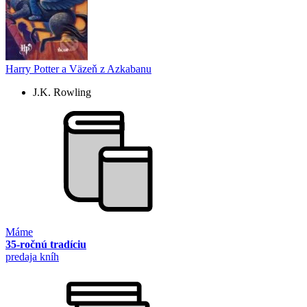
Harry Potter a Väzeň z Azkabanu
J.K. Rowling
Máme
35-ročnú tradíciu
predaja kníh