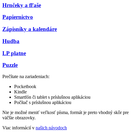
Hrnčeky a fľaše
Papiernictvo
Zápisníky a kalendáre
Hudba
LP platne
Puzzle
Prečítate na zariadeniach:
Pocketbook
Kindle
Smartfón či tablet s príslušnou aplikáciou
Počítač s príslušnou aplikáciou
Nie je možné meniť veľkosť písma, formát je preto vhodný skôr pre
väčšie obrazovky.
Viac informácií v
našich návodoch