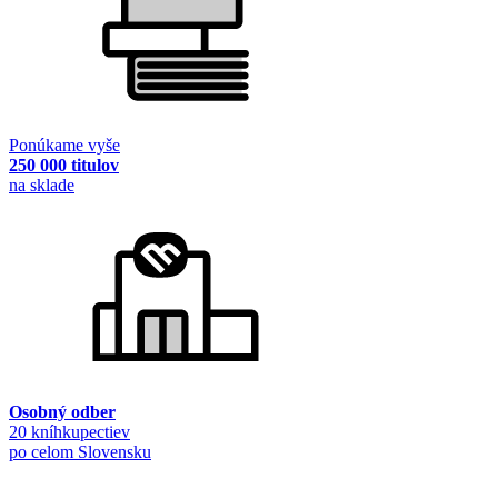
Ponúkame vyše
250 000 titulov
na sklade
Osobný odber
20 kníhkupectiev
po celom Slovensku