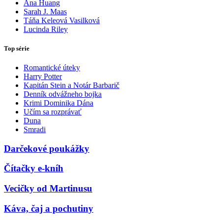
Ana Huang
Sarah J. Maas
Táňa Keleová Vasilková
Lucinda Riley
Top série
Romantické úteky
Harry Potter
Kapitán Stein a Notár Barbarič
Denník odvážneho bojka
Krimi Dominika Dána
Učím sa rozprávať
Duna
Smradi
Darčekové poukážky
Čítačky e-kníh
Vecičky od Martinusu
Káva, čaj a pochutiny