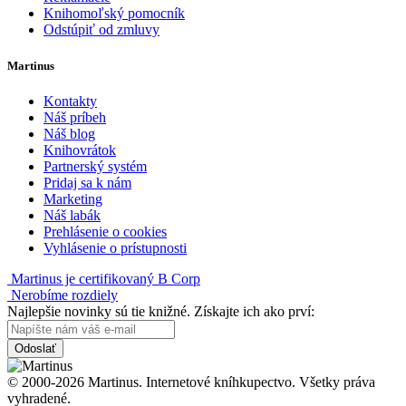
Knihomoľský pomocník
Odstúpiť od zmluvy
Martinus
Kontakty
Náš príbeh
Náš blog
Knihovrátok
Partnerský systém
Pridaj sa k nám
Marketing
Náš labák
Prehlásenie o cookies
Vyhlásenie o prístupnosti
Martinus je certifikovaný B Corp
Nerobíme rozdiely
Najlepšie novinky sú tie knižné. Získajte ich ako prví:
Odoslať
© 2000-2026 Martinus. Internetové kníhkupectvo. Všetky práva
vyhradené.