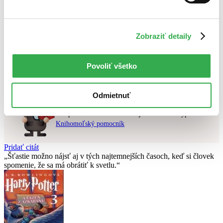
Najvyššia zľava
Použité filtre
Zobraziť detaily
Zrušiť filtre
Hebrejčina
najnovšie
Nebol nájdený
žiadny titul
vyhovujúci zadaným podmienkam.
Povoliť všetko
Skúste prosím zmeniť vyhľadávaný výraz.
Odmietnuť
Chcete poradiť knihu?
Náš pomocník Sherlock vám ju s radosťou vypátra!
Knihomoľský pomocník
Pridať citát
Šťastie možno nájsť aj v tých najtemnejších časoch, keď si človek
spomenie, že sa má obrátiť k svetlu.