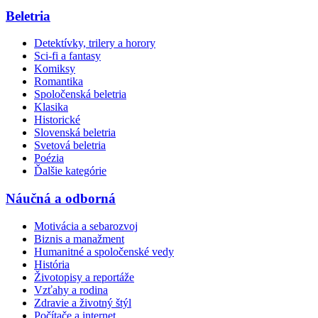
Beletria
Detektívky, trilery a horory
Sci-fi a fantasy
Komiksy
Romantika
Spoločenská beletria
Klasika
Historické
Slovenská beletria
Svetová beletria
Poézia
Ďalšie kategórie
Náučná a odborná
Motivácia a sebarozvoj
Biznis a manažment
Humanitné a spoločenské vedy
História
Životopisy a reportáže
Vzťahy a rodina
Zdravie a životný štýl
Počítače a internet