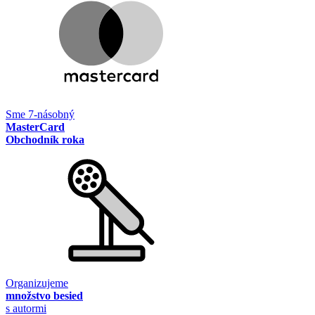
Sme 7-násobný
MasterCard
Obchodník roka
Organizujeme
množstvo besied
s autormi