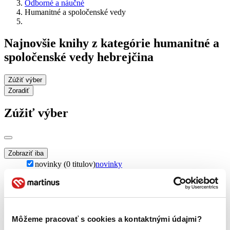
Odborné a náučné
Humanitné a spoločenské vedy
Najnovšie knihy z kategórie humanitné a
spoločenské vedy hebrejčina
Zúžiť výber
Zoradiť
Zúžiť výber
Zobraziť iba
novinky (0 titulov)
novinky
zľavnené tituly (0 titulov)
zľavnené tituly
Dostupnosť
na centrálnom sklade (0 titulov)
na centrálnom sklade
predpredaj (0 titulov)
predpredaj
Môžeme pracovať s cookies a kontaktnými údajmi?
pripravujeme (0 titulov)
pripravujeme