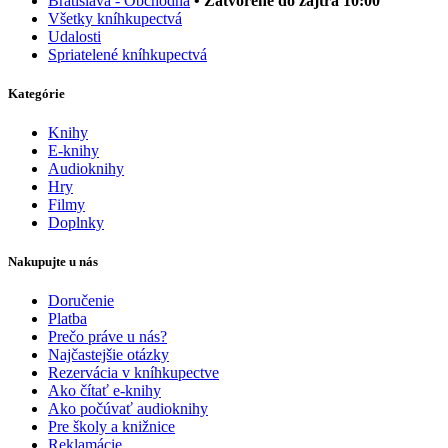
Bratislava - Obchodná
• Zatvorené do zajtra 10:00
Všetky kníhkupectvá
Udalosti
Spriatelené kníhkupectvá
Kategórie
Knihy
E-knihy
Audioknihy
Hry
Filmy
Doplnky
Nakupujte u nás
Doručenie
Platba
Prečo práve u nás?
Najčastejšie otázky
Rezervácia v kníhkupectve
Ako čítať e-knihy
Ako počúvať audioknihy
Pre školy a knižnice
Reklamácie