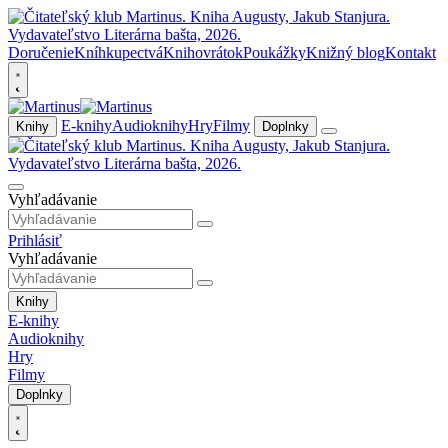
Doručenie
Kníhkupectvá
Knihovrátok
Poukážky
Knižný blog
Kontakt
E-knihy
Audioknihy
Hry
Filmy
Knihy
Doplnky
Vyhľadávanie
Prihlásiť
Vyhľadávanie
Knihy
E-knihy
Audioknihy
Hry
Filmy
Doplnky