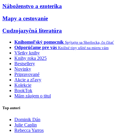
Náboženstvo a ezoterika
Mapy a cestovanie
Cudzojazyčná literatúra
Knihomoľský pomocník
Spýtajte sa Sherlocka, čo čítať
Odporúčame pre vás
Knižné tipy ušité na mieru vám
Všetky knihy
Knihy roka 2025
Bestsellery
Novinky
Pripravované
Akcie a zľavy
Kolekcie
BookTok
Mám záujem o titul
Top autori
Dominik Dán
Julie Caplin
Rebecca Yarros