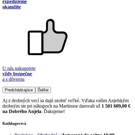
expedujeme
okamžite
U nás nakupujete
vždy bezpečne
a s dôverou
Predchádzajúce
Ďalšie
Aj z drobných vecí sa dajú urobiť veľké. Vďaka vašim Anjelským
drobným ste pri nákupoch na Martinuse darovali už
1 501 609,00 €
na Dobrého Anjela
. Ďakujeme!
Kníhkupectvá