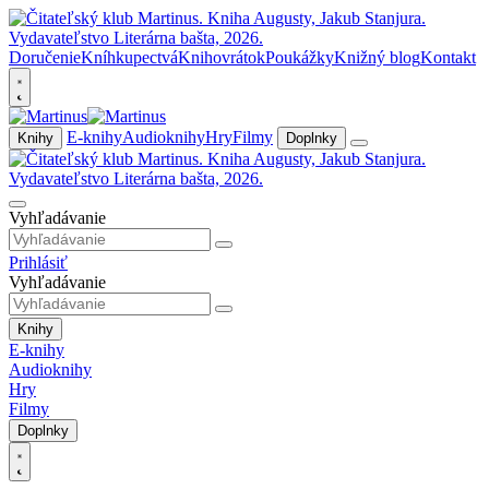
Doručenie
Kníhkupectvá
Knihovrátok
Poukážky
Knižný blog
Kontakt
E-knihy
Audioknihy
Hry
Filmy
Knihy
Doplnky
Vyhľadávanie
Prihlásiť
Vyhľadávanie
Knihy
E-knihy
Audioknihy
Hry
Filmy
Doplnky