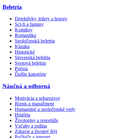
Beletria
Detektívky, trilery a horory
Sci-fi a fantasy
Komiksy
Romantika
Spoločenská beletria
Klasika
Historické
Slovenská beletria
Svetová beletria
Poézia
Ďalšie kategórie
Náučná a odborná
Motivácia a sebarozvoj
Biznis a manažment
Humanitné a spoločenské vedy
História
Životopisy a reportáže
Vzťahy a rodina
Zdravie a životný štýl
Počítače a internet