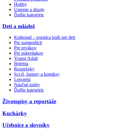
Hobby
Umenie a dizajn
Ďalšie kategórie
Deti a mládež
Knihorad – poradca kníh pre deti
Pre najmenších
Pre prvákov
Pre pubertiakov
Young Adult
Beletria
Rozprávky
Sci-fi, fantasy a komiksy
Leporelá
Náučné knihy
Ďalšie kategórie
Životopisy a reportáže
Kuchárky
Učebnice a slovníky