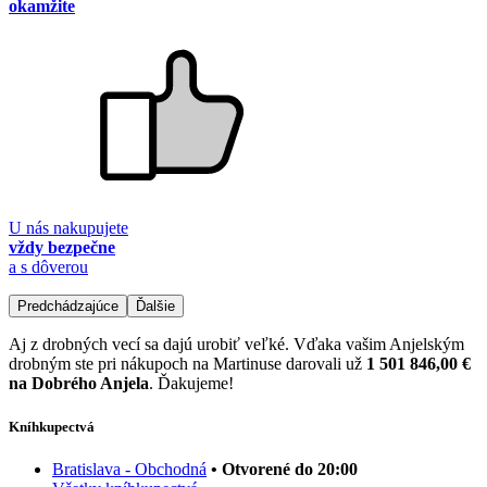
okamžite
U nás nakupujete
vždy bezpečne
a s dôverou
Predchádzajúce
Ďalšie
Aj z drobných vecí sa dajú urobiť veľké. Vďaka vašim Anjelským
drobným ste pri nákupoch na Martinuse darovali už
1 501 846,00 €
na Dobrého Anjela
. Ďakujeme!
Kníhkupectvá
Bratislava - Obchodná
• Otvorené do 20:00