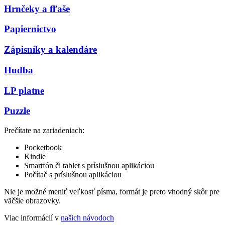
Hrnčeky a fľaše
Papiernictvo
Zápisníky a kalendáre
Hudba
LP platne
Puzzle
Prečítate na zariadeniach:
Pocketbook
Kindle
Smartfón či tablet s príslušnou aplikáciou
Počítač s príslušnou aplikáciou
Nie je možné meniť veľkosť písma, formát je preto vhodný skôr pre
väčšie obrazovky.
Viac informácií v
našich návodoch