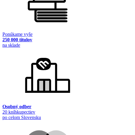
Ponúkame vyše
250 000 titulov
na sklade
Osobný odber
20 kníhkupectiev
po celom Slovensku