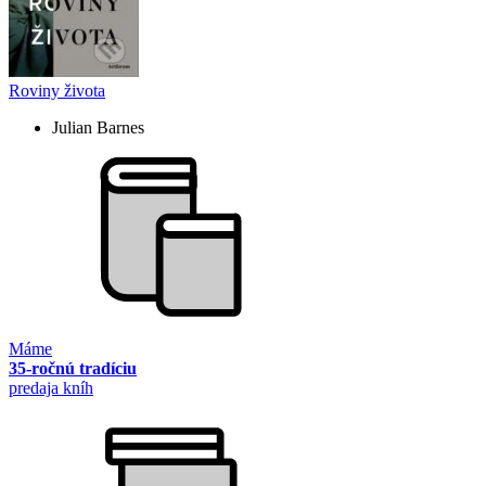
Roviny života
Julian Barnes
Máme
35-ročnú tradíciu
predaja kníh