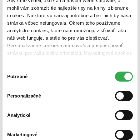
Aby sme vedeli, ako sa na našom webe správate, a
dostupná (bez vypredaných) (0 titulov)
dostupná (bez
mohli vám zobraziť tie najlepšie tipy na knihy, zbierame
vypredaných)
cookies. Niektoré sú naozaj potrebné a bez nich by naša
Nové / čítané
stránka vôbec nefungovala. Okrem toho používame
nová (0 titulov)
nová
analytické cookies, ktoré nám umožňujú zisťovať, ako
čítaná (0 titulov)
čítaná
náš web funguje, a stále ho pre vás zlepšovať.
čítaná - výborný stav (0 titulov)
čítaná - výborný stav
čítaná - mierne opotrebovaná (0 titulov)
čítaná - mierne
Personalizačné cookies nám dovoľujú prispôsobovať
opotrebovaná
stránku pre vašu lepšiu orientáciu. Marketingové cookies
čítané verzie vypredaných kníh (0 titulov)
čítané verzie
nám zas umožňujú zobrazenie relevantnej reklamy.
vypredaných kníh
Niektoré údaje zdieľame aj s tretími stranami. Veľmi by
Výber
Zúžiť výber
nám pomohlo, keby sme mohli používať všetky tieto
Potrebné
súhlasu
cookies. Ďakujeme!
Zoradiť
Personalizačné
Analytické
Bestsellery
Top hodnotené
Novinky
Najdrahšie
Marketingové
Najlacnejšie