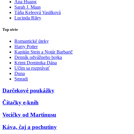
Ana Huang
Sarah J. Maas
Táňa Keleová Vasilková
Lucinda Riley
Top série
Romantické úteky
Harry Potter
Kapitán Stein a Notár Barbarič
Denník odvážneho bojka
Krimi Dominika Dána
Učím sa rozprávať
Duna
Smradi
Darčekové poukážky
Čítačky e-kníh
Vecičky od Martinusu
Káva, čaj a pochutiny