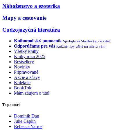
Náboženstvo a ezoterika
Mapy a cestovanie
Cudzojazyčná literatúra
Knihomoľský pomocník
Spýtajte sa Sherlocka, čo čítať
Odporúčame pre vás
Knižné tipy ušité na mieru vám
Všetky knihy
Knihy roka 2025
Bestsellery
Novinky
Pripravované
Akcie a zľavy
Kolekcie
BookTok
Mám záujem o titul
Top autori
Dominik Dán
Julie Caplin
Rebecca Yarros