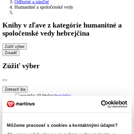
Odborné a náučné
Humanitné a spoločenské vedy
Knihy v zľave z kategórie humanitné a
spoločenské vedy hebrejčina
Zúžiť výber
Zoradiť
Zúžiť výber
Zobraziť iba
novinky (0 titulov)
novinky
zľavnené tituly (0 titulov)
zľavnené tituly
Dostupnosť
na centrálnom sklade (0 titulov)
na centrálnom sklade
predpredaj (0 titulov)
predpredaj
Môžeme pracovať s cookies a kontaktnými údajmi?
pripravujeme (0 titulov)
pripravujeme