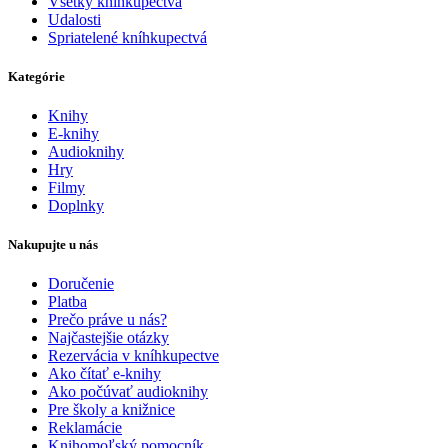
Všetky kníhkupectvá
Udalosti
Spriatelené kníhkupectvá
Kategórie
Knihy
E-knihy
Audioknihy
Hry
Filmy
Doplnky
Nakupujte u nás
Doručenie
Platba
Prečo práve u nás?
Najčastejšie otázky
Rezervácia v kníhkupectve
Ako čítať e-knihy
Ako počúvať audioknihy
Pre školy a knižnice
Reklamácie
Knihomoľský pomocník