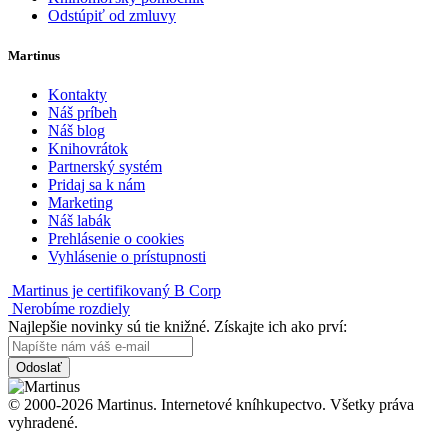
Odstúpiť od zmluvy
Martinus
Kontakty
Náš príbeh
Náš blog
Knihovrátok
Partnerský systém
Pridaj sa k nám
Marketing
Náš labák
Prehlásenie o cookies
Vyhlásenie o prístupnosti
Martinus je certifikovaný B Corp
Nerobíme rozdiely
Najlepšie novinky sú tie knižné. Získajte ich ako prví:
Odoslať
© 2000-2026 Martinus. Internetové kníhkupectvo. Všetky práva
vyhradené.