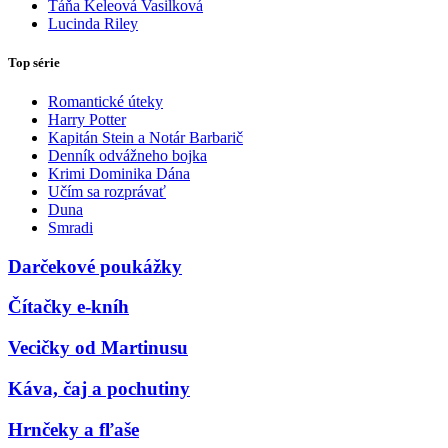
Táňa Keleová Vasilková
Lucinda Riley
Top série
Romantické úteky
Harry Potter
Kapitán Stein a Notár Barbarič
Denník odvážneho bojka
Krimi Dominika Dána
Učím sa rozprávať
Duna
Smradi
Darčekové poukážky
Čítačky e-kníh
Vecičky od Martinusu
Káva, čaj a pochutiny
Hrnčeky a fľaše