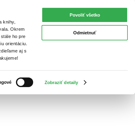
Povoliť všetko
a knihy,
ovala. Okrem
Odmietnuť
stále ho pre
u orientáciu.
dieľame aj s
Ďakujeme!
ngové
Zobraziť detaily