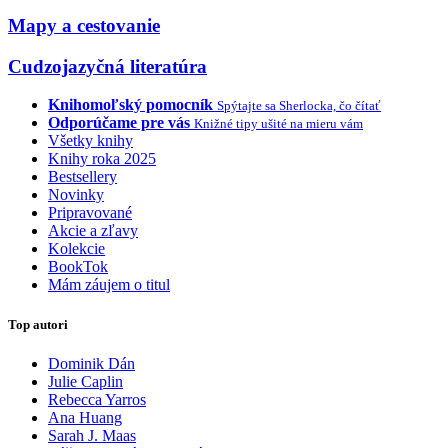
Mapy a cestovanie
Cudzojazyčná literatúra
Knihomoľský pomocník
Spýtajte sa Sherlocka, čo čítať
Odporúčame pre vás
Knižné tipy ušité na mieru vám
Všetky knihy
Knihy roka 2025
Bestsellery
Novinky
Pripravované
Akcie a zľavy
Kolekcie
BookTok
Mám záujem o titul
Top autori
Dominik Dán
Julie Caplin
Rebecca Yarros
Ana Huang
Sarah J. Maas