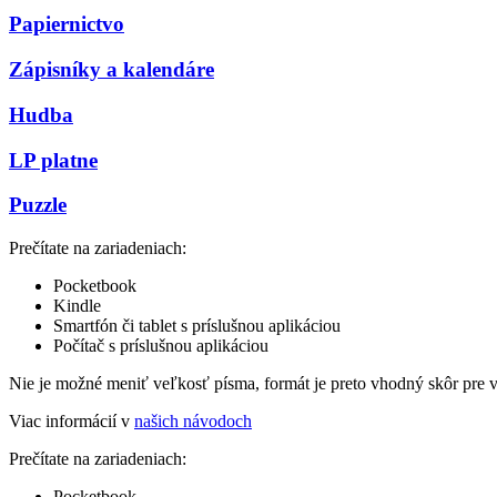
Papiernictvo
Zápisníky a kalendáre
Hudba
LP platne
Puzzle
Prečítate na zariadeniach:
Pocketbook
Kindle
Smartfón či tablet s príslušnou aplikáciou
Počítač s príslušnou aplikáciou
Nie je možné meniť veľkosť písma, formát je preto vhodný skôr pre 
Viac informácií v
našich návodoch
Prečítate na zariadeniach:
Pocketbook