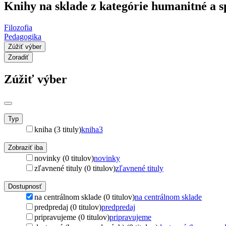
Knihy na sklade z kategórie humanitné a s
Filozofia
Pedagogika
Zúžiť výber
Zoradiť
Zúžiť výber
Typ
kniha (3 tituly)
kniha
3
Zobraziť iba
novinky (0 titulov)
novinky
zľavnené tituly (0 titulov)
zľavnené tituly
Dostupnosť
na centrálnom sklade (0 titulov)
na centrálnom sklade
predpredaj (0 titulov)
predpredaj
pripravujeme (0 titulov)
pripravujeme