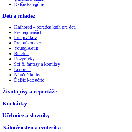
Ďalšie kategórie
Deti a mládež
Knihorad – poradca kníh pre deti
Pre najmenších
Pre prvákov
Pre pubertiakov
Young Adult
Beletria
Rozprávky
Sci-fi, fantasy a komiksy
Leporelá
Náučné knihy
Ďalšie kategórie
Životopisy a reportáže
Kuchárky
Učebnice a slovníky
Náboženstvo a ezoterika