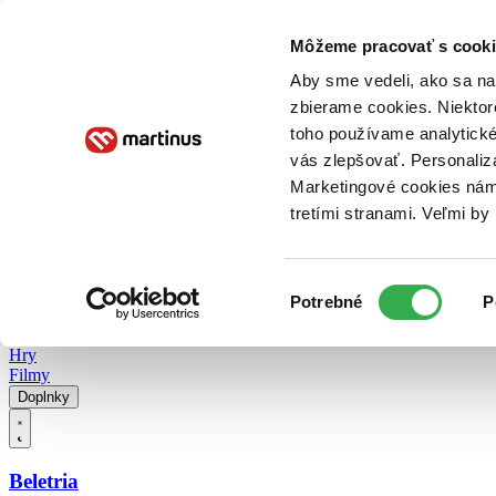
Doručenie
Kníhkupectvá
Knihovrátok
Poukážky
Knižný blog
Kontakt
Môžeme pracovať s cooki
Aby sme vedeli, ako sa na 
zbierame cookies. Niektor
E-knihy
Audioknihy
Hry
Filmy
Knihy
Doplnky
toho používame analytické
vás zlepšovať. Personaliz
Vyhľadávanie
Marketingové cookies nám 
tretími stranami. Veľmi b
Prihlásiť
Vyhľadávanie
Výber
Knihy
Potrebné
P
súhlasu
E-knihy
Audioknihy
Hry
Filmy
Doplnky
Beletria