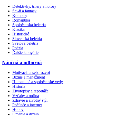
Detektívky, trilery a horory
Sci-fi a fantasy
Komiksy
Romantika
Spoločenská beletria
Klasika
Historické
Slovenská beletria
Svetová beletria
Poézia
Ďalšie kategórie
Náučná a odborná
Motivácia a sebarozvoj
Biznis a manažment
Humanitné a spoločenské vedy
História
Životopisy a reportáže
Vzťahy a rodina
Zdravie a životný štýl
Počítače a internet
Hobby
Umenie a dizajn