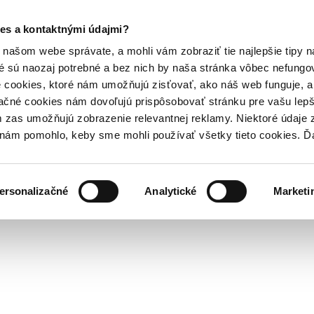
es a kontaktnými údajmi?
našom webe správate, a mohli vám zobraziť tie najlepšie tipy n
é sú naozaj potrebné a bez nich by naša stránka vôbec nefung
 cookies, ktoré nám umožňujú zisťovať, ako náš web funguje, a 
ačné cookies nám dovoľujú prispôsobovať stránku pre vašu lepši
zas umožňujú zobrazenie relevantnej reklamy. Niektoré údaje z
y nám pomohlo, keby sme mohli používať všetky tieto cookies. 
ersonalizačné
Analytické
Marketi