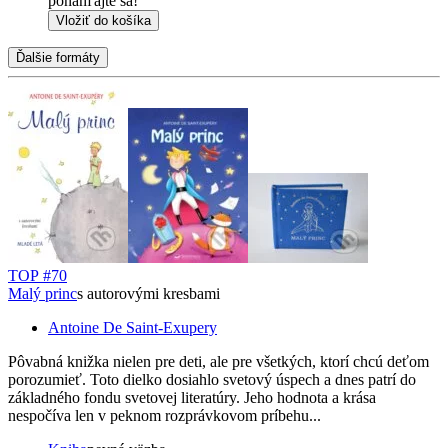
ponáhľajte sa!
Vložiť do košíka
Ďalšie formáty
TOP #70
Malý princ
s autorovými kresbami
Antoine De Saint-Exupery
Pôvabná knižka nielen pre deti, ale pre všetkých, ktorí chcú deťom
porozumieť. Toto dielko dosiahlo svetový úspech a dnes patrí do
základného fondu svetovej literatúry. Jeho hodnota a krása
nespočíva len v peknom rozprávkovom príbehu...