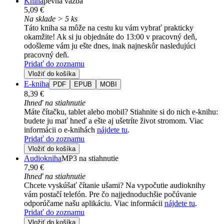
Kniha
pevná väzba
5,09 €
Na sklade > 5 ks
Táto kniha sa môže na cestu ku vám vybrať prakticky
okamžite! Ak si ju objednáte do 13:00 v pracovný deň,
odošleme vám ju ešte dnes, inak najneskôr nasledujúci
pracovný deň.
Pridať do zoznamu
Vložiť do košíka
E-kniha
PDF
EPUB
MOBI
8,39 €
Ihneď na stiahnutie
Máte čítačku, tablet alebo mobil? Stiahnite si do nich e-knihu:
budete ju mať hneď a ešte aj ušetríte život stromom. Viac
informácii o e-knihách
nájdete tu
.
Pridať do zoznamu
Vložiť do košíka
Audiokniha
MP3 na stiahnutie
7,90 €
Ihneď na stiahnutie
Chcete vyskúšať čítanie ušami? Na vypočutie audioknihy
vám postačí telefón. Pre čo najjednoduchšie počúvanie
odporúčame našu aplikáciu. Viac informácii
nájdete tu
.
Pridať do zoznamu
Vložiť do košíka