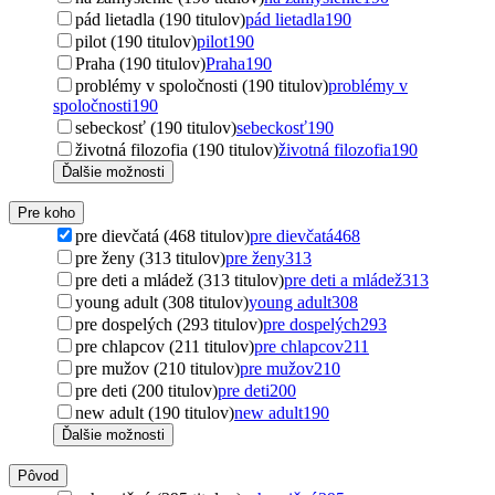
pád lietadla (190 titulov)
pád lietadla
190
pilot (190 titulov)
pilot
190
Praha (190 titulov)
Praha
190
problémy v spoločnosti (190 titulov)
problémy v
spoločnosti
190
sebeckosť (190 titulov)
sebeckosť
190
životná filozofia (190 titulov)
životná filozofia
190
Ďalšie možnosti
Pre koho
pre dievčatá (468 titulov)
pre dievčatá
468
pre ženy (313 titulov)
pre ženy
313
pre deti a mládež (313 titulov)
pre deti a mládež
313
young adult (308 titulov)
young adult
308
pre dospelých (293 titulov)
pre dospelých
293
pre chlapcov (211 titulov)
pre chlapcov
211
pre mužov (210 titulov)
pre mužov
210
pre deti (200 titulov)
pre deti
200
new adult (190 titulov)
new adult
190
Ďalšie možnosti
Pôvod