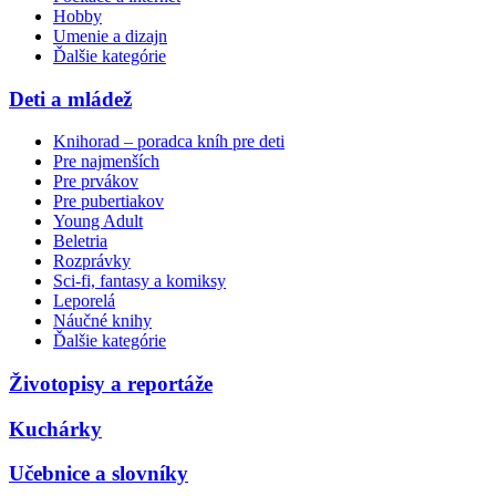
Hobby
Umenie a dizajn
Ďalšie kategórie
Deti a mládež
Knihorad – poradca kníh pre deti
Pre najmenších
Pre prvákov
Pre pubertiakov
Young Adult
Beletria
Rozprávky
Sci-fi, fantasy a komiksy
Leporelá
Náučné knihy
Ďalšie kategórie
Životopisy a reportáže
Kuchárky
Učebnice a slovníky