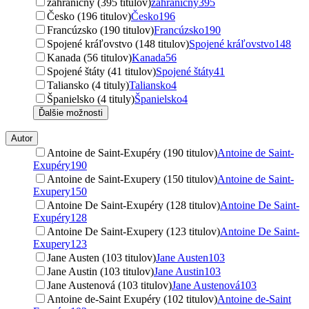
zahraničný (395 titulov)
zahraničný
395
Česko (196 titulov)
Česko
196
Francúzsko (190 titulov)
Francúzsko
190
Spojené kráľovstvo (148 titulov)
Spojené kráľovstvo
148
Kanada (56 titulov)
Kanada
56
Spojené štáty (41 titulov)
Spojené štáty
41
Taliansko (4 tituly)
Taliansko
4
Španielsko (4 tituly)
Španielsko
4
Ďalšie možnosti
Autor
Antoine de Saint-Exupéry (190 titulov)
Antoine de Saint-
Exupéry
190
Antoine de Saint-Exupery (150 titulov)
Antoine de Saint-
Exupery
150
Antoine De Saint-Exupéry (128 titulov)
Antoine De Saint-
Exupéry
128
Antoine De Saint-Exupery (123 titulov)
Antoine De Saint-
Exupery
123
Jane Austen (103 titulov)
Jane Austen
103
Jane Austin (103 titulov)
Jane Austin
103
Jane Austenová (103 titulov)
Jane Austenová
103
Antoine de-Saint Exupéry (102 titulov)
Antoine de-Saint