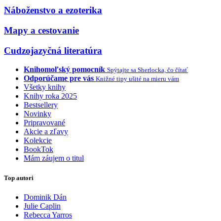
Náboženstvo a ezoterika
Mapy a cestovanie
Cudzojazyčná literatúra
Knihomoľský pomocník
Spýtajte sa Sherlocka, čo čítať
Odporúčame pre vás
Knižné tipy ušité na mieru vám
Všetky knihy
Knihy roka 2025
Bestsellery
Novinky
Pripravované
Akcie a zľavy
Kolekcie
BookTok
Mám záujem o titul
Top autori
Dominik Dán
Julie Caplin
Rebecca Yarros