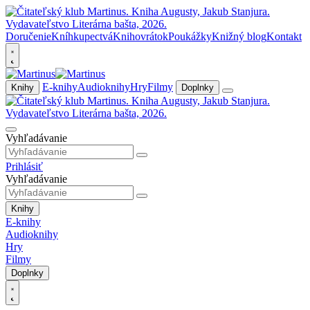
Doručenie
Kníhkupectvá
Knihovrátok
Poukážky
Knižný blog
Kontakt
E-knihy
Audioknihy
Hry
Filmy
Knihy
Doplnky
Vyhľadávanie
Prihlásiť
Vyhľadávanie
Knihy
E-knihy
Audioknihy
Hry
Filmy
Doplnky