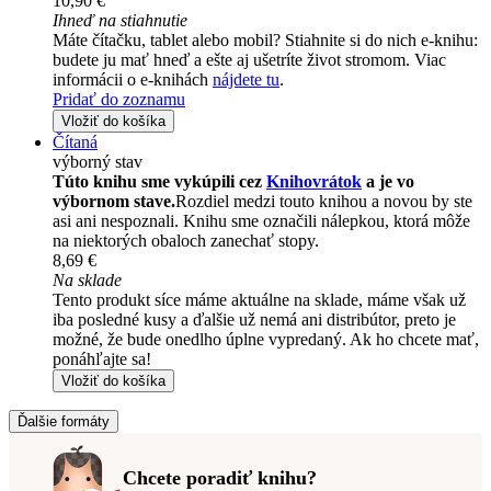
10,90 €
Ihneď na stiahnutie
Máte čítačku, tablet alebo mobil? Stiahnite si do nich e-knihu:
budete ju mať hneď a ešte aj ušetríte život stromom. Viac
informácii o e-knihách
nájdete tu
.
Pridať do zoznamu
Vložiť do košíka
Čítaná
výborný stav
Túto knihu sme vykúpili cez
Knihovrátok
a je vo
výbornom stave.
Rozdiel medzi touto knihou a novou by ste
asi ani nespoznali. Knihu sme označili nálepkou, ktorá môže
na niektorých obaloch zanechať stopy.
8,69 €
Na sklade
Tento produkt síce máme aktuálne na sklade, máme však už
iba posledné kusy a ďalšie už nemá ani distribútor, preto je
možné, že bude onedlho úplne vypredaný. Ak ho chcete mať,
ponáhľajte sa!
Vložiť do košíka
Ďalšie formáty
Chcete poradiť knihu?