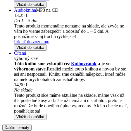
Vložiť do košíka
Audiokniha
MP3 na CD
13,25 €
Do 1 – 5 dní
Tento produkt momentálne nemáme na sklade, ale zvyčajne
vám ho vieme zabezpečiť a odoslať do 1 – 5 dní. A
posnažíme sa aj trochu rýchlejšie!
Pridať do zoznamu
Vložiť do košíka
Čítaná
výborný stav
Túto knihu sme vykúpili cez
Knihovrátok
a je vo
výbornom stave.
Rozdiel medzi touto knihou a novou by ste
asi ani nespoznali. Knihu sme označili nálepkou, ktorá môže
na niektorých obaloch zanechať stopy.
14,90 €
Na sklade
Tento produkt síce máme aktuálne na sklade, máme však už
iba posledné kusy a ďalšie už nemá ani distribútor, preto je
možné, že bude onedlho úplne vypredaný. Ak ho chcete mať,
ponáhľajte sa!
Vložiť do košíka
Ďalšie formáty