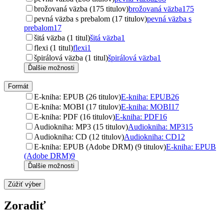
brožovaná väzba (175 titulov)
brožovaná väzba
175
pevná väzba s prebalom (17 titulov)
pevná väzba s
prebalom
17
šitá väzba (1 titul)
šitá väzba
1
flexi (1 titul)
flexi
1
špirálová väzba (1 titul)
špirálová väzba
1
Ďalšie možnosti
Formát
E-kniha: EPUB (26 titulov)
E-kniha: EPUB
26
E-kniha: MOBI (17 titulov)
E-kniha: MOBI
17
E-kniha: PDF (16 titulov)
E-kniha: PDF
16
Audiokniha: MP3 (15 titulov)
Audiokniha: MP3
15
Audiokniha: CD (12 titulov)
Audiokniha: CD
12
E-kniha: EPUB (Adobe DRM) (9 titulov)
E-kniha: EPUB
(Adobe DRM)
9
Ďalšie možnosti
Zúžiť výber
Zoradiť