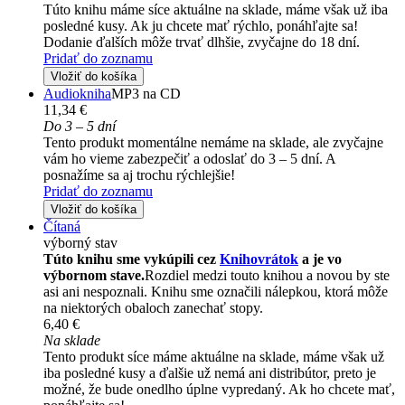
Túto knihu máme síce aktuálne na sklade, máme však už iba
posledné kusy. Ak ju chcete mať rýchlo, ponáhľajte sa!
Dodanie ďalších môže trvať dlhšie, zvyčajne do 18 dní.
Pridať do zoznamu
Vložiť do košíka
Audiokniha
MP3 na CD
11,34 €
Do 3 – 5 dní
Tento produkt momentálne nemáme na sklade, ale zvyčajne
vám ho vieme zabezpečiť a odoslať do 3 – 5 dní. A
posnažíme sa aj trochu rýchlejšie!
Pridať do zoznamu
Vložiť do košíka
Čítaná
výborný stav
Túto knihu sme vykúpili cez
Knihovrátok
a je vo
výbornom stave.
Rozdiel medzi touto knihou a novou by ste
asi ani nespoznali. Knihu sme označili nálepkou, ktorá môže
na niektorých obaloch zanechať stopy.
6,40 €
Na sklade
Tento produkt síce máme aktuálne na sklade, máme však už
iba posledné kusy a ďalšie už nemá ani distribútor, preto je
možné, že bude onedlho úplne vypredaný. Ak ho chcete mať,