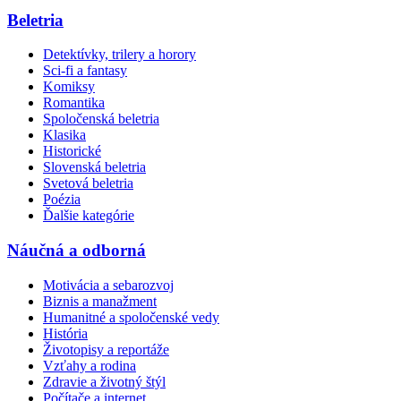
Beletria
Detektívky, trilery a horory
Sci-fi a fantasy
Komiksy
Romantika
Spoločenská beletria
Klasika
Historické
Slovenská beletria
Svetová beletria
Poézia
Ďalšie kategórie
Náučná a odborná
Motivácia a sebarozvoj
Biznis a manažment
Humanitné a spoločenské vedy
História
Životopisy a reportáže
Vzťahy a rodina
Zdravie a životný štýl
Počítače a internet