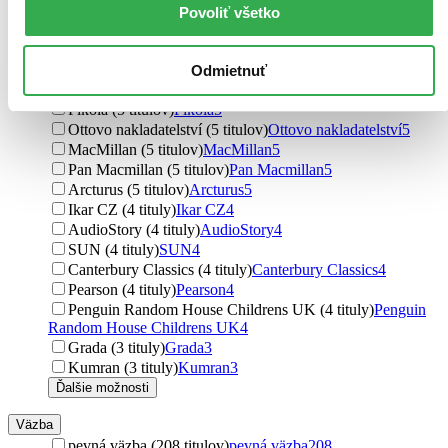
Wordsworth Editions (7 titulov)
Wordsworth Editions
7
Povoliť všetko
Ikar (6 titulov)
Ikar
6
Folio (6 titulov)
Folio
6
Anaconda (6 titulov)
Anaconda
6
Odmietnuť
Edice knihy Omega (6 titulov)
Edice knihy Omega
6
Pikola (5 titulov)
Pikola
5
Ottovo nakladatelství (5 titulov)
Ottovo nakladatelství
5
MacMillan (5 titulov)
MacMillan
5
Pan Macmillan (5 titulov)
Pan Macmillan
5
Arcturus (5 titulov)
Arcturus
5
Ikar CZ (4 tituly)
Ikar CZ
4
AudioStory (4 tituly)
AudioStory
4
SUN (4 tituly)
SUN
4
Canterbury Classics (4 tituly)
Canterbury Classics
4
Pearson (4 tituly)
Pearson
4
Penguin Random House Childrens UK (4 tituly)
Penguin
Random House Childrens UK
4
Grada (3 tituly)
Grada
3
Kumran (3 tituly)
Kumran
3
Ďalšie možnosti
Väzba
pevná väzba (208 titulov)
pevná väzba
208