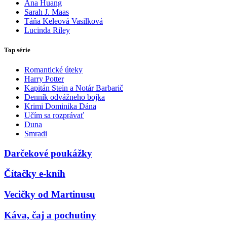
Ana Huang
Sarah J. Maas
Táňa Keleová Vasilková
Lucinda Riley
Top série
Romantické úteky
Harry Potter
Kapitán Stein a Notár Barbarič
Denník odvážneho bojka
Krimi Dominika Dána
Učím sa rozprávať
Duna
Smradi
Darčekové poukážky
Čítačky e-kníh
Vecičky od Martinusu
Káva, čaj a pochutiny