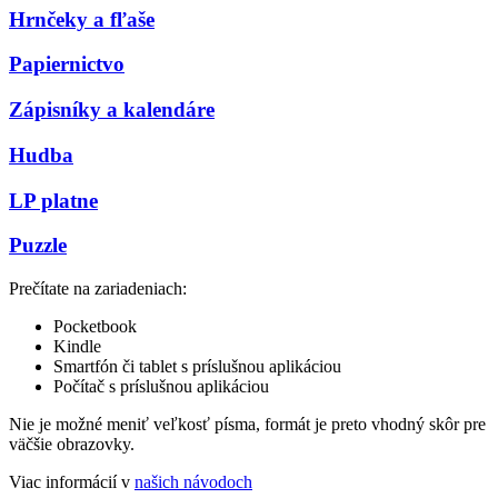
Hrnčeky a fľaše
Papiernictvo
Zápisníky a kalendáre
Hudba
LP platne
Puzzle
Prečítate na zariadeniach:
Pocketbook
Kindle
Smartfón či tablet s príslušnou aplikáciou
Počítač s príslušnou aplikáciou
Nie je možné meniť veľkosť písma, formát je preto vhodný skôr pre
väčšie obrazovky.
Viac informácií v
našich návodoch