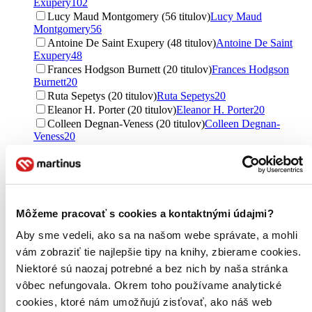
Exupéry
102
Lucy Maud Montgomery (56 titulov)
Lucy Maud
Montgomery
56
Antoine De Saint Exupery (48 titulov)
Antoine De Saint
Exupery
48
Frances Hodgson Burnett (20 titulov)
Frances Hodgson
Burnett
20
Ruta Sepetys (20 titulov)
Ruta Sepetys
20
Eleanor H. Porter (20 titulov)
Eleanor H. Porter
20
Colleen Degnan-Veness (20 titulov)
Colleen Degnan-
Veness
20
Lewis Carroll (18 titulov)
Lewis Carroll
18
Eva Hudečková (10 titulov)
Eva Hudečková
10
Rosie Banks (5 titulov)
Rosie Banks
5
Chiara Piroddi (5 titulov)
Chiara Piroddi
5
Margaret Simpson (5 titulov)
Margaret Simpson
5
Môžeme pracovať s cookies a kontaktnými údajmi?
Jana Martincová (4 tituly)
Jana Martincová
4
Maria Isabel Sanchez Vegara (4 tituly)
Maria Isabel
Aby sme vedeli, ako sa na našom webe správate, a mohli
Sanchez Vegara
4
vám zobraziť tie najlepšie tipy na knihy, zbierame cookies.
Maria Isabel Sánchez Vegara (4 tituly)
Maria Isabel
Niektoré sú naozaj potrebné a bez nich by naša stránka
Sánchez Vegara
4
vôbec nefungovala. Okrem toho používame analytické
Lenka Dostálová (3 tituly)
Lenka Dostálová
3
Robin Gerber (3 tituly)
Robin Gerber
3
cookies, ktoré nám umožňujú zisťovať, ako náš web