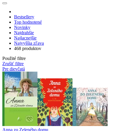
Bestsellery
Top hodnotené
Novinky
Najdrahšie
Najlacnejšie
Najvyššia zľava
468 produktov
Použité filtre
Zrušiť filtre
Pre dievčatá
Anna zo Zeleného domu