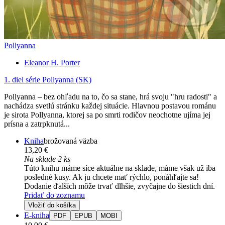
Pollyanna
Eleanor H. Porter
1. diel série
Pollyanna (SK)
Pollyanna – bez ohľadu na to, čo sa stane, hrá svoju "hru radosti" a
nachádza svetlú stránku každej situácie. Hlavnou postavou románu
je sirota Pollyanna, ktorej sa po smrti rodičov neochotne ujíma jej
prísna a zatrpknutá...
Kniha
brožovaná väzba
13,20 €
Na sklade 2 ks
Túto knihu máme síce aktuálne na sklade, máme však už iba
posledné kusy. Ak ju chcete mať rýchlo, ponáhľajte sa!
Dodanie ďalších môže trvať dlhšie, zvyčajne do šiestich dní.
Pridať do zoznamu
Vložiť do košíka
E-kniha
PDF
EPUB
MOBI