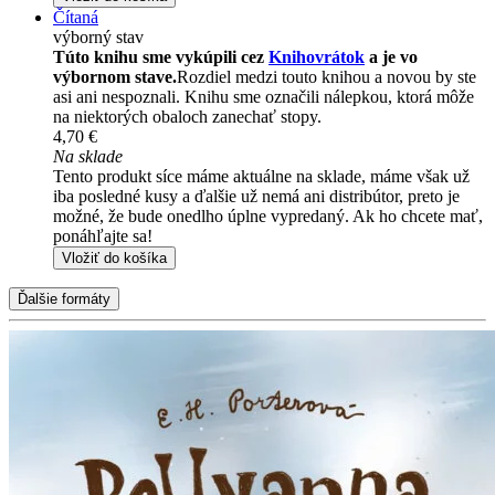
Čítaná
výborný stav
Túto knihu sme vykúpili cez
Knihovrátok
a je vo
výbornom stave.
Rozdiel medzi touto knihou a novou by ste
asi ani nespoznali. Knihu sme označili nálepkou, ktorá môže
na niektorých obaloch zanechať stopy.
4,70 €
Na sklade
Tento produkt síce máme aktuálne na sklade, máme však už
iba posledné kusy a ďalšie už nemá ani distribútor, preto je
možné, že bude onedlho úplne vypredaný. Ak ho chcete mať,
ponáhľajte sa!
Vložiť do košíka
Ďalšie formáty