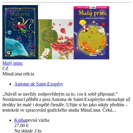
Malý princ
CZ
MinaLima edícia
Antoine de Saint-Exupéry
„Stáváš se navždy zodpovědným za to, cos k sobě připoutal.“
Nestárnoucí příběh z pera Antoina de Saint-Exupéryho okouzluje už
desítky let malé i dospělé čtenáře. Užijte si ho jako nikdy předtím –
tentokrát ve zpracování grafického studia MinaLima. Čeká...
Kniha
pevná väzba
27,00 €
Na sklade 3 ks