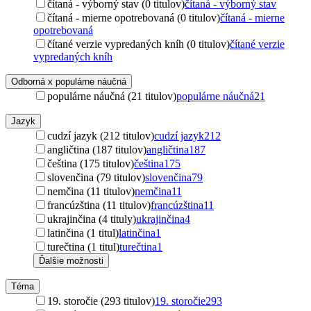
čítaná - výborný stav (0 titulov)
čítaná - výborný stav
čítaná - mierne opotrebovaná (0 titulov)
čítaná - mierne
opotrebovaná
čítané verzie vypredaných kníh (0 titulov)
čítané verzie
vypredaných kníh
Odborná x populárne náučná
populárne náučná (21 titulov)
populárne náučná
21
Jazyk
cudzí jazyk (212 titulov)
cudzí jazyk
212
angličtina (187 titulov)
angličtina
187
čeština (175 titulov)
čeština
175
slovenčina (79 titulov)
slovenčina
79
nemčina (11 titulov)
nemčina
11
francúzština (11 titulov)
francúzština
11
ukrajinčina (4 tituly)
ukrajinčina
4
latinčina (1 titul)
latinčina
1
turečtina (1 titul)
turečtina
1
Ďalšie možnosti
Téma
19. storočie (293 titulov)
19. storočie
293