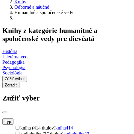
Knihy
Odborné a náučné
Humanitné a spoločenské vedy
Knihy z kategórie humanitné a
spoločenské vedy pre dievčatá
História
Literárna veda
Pedagogika
Psychológia
Sociológia
Zúžiť výber
Zoradiť
Zúžiť výber
Typ
kniha (414 titulov)
kniha
414
audiokniha (27 titulov)
audiokniha
27