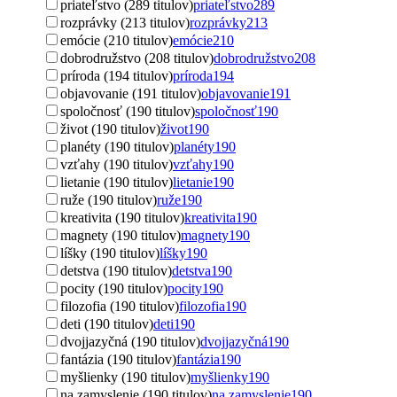
priateľstvo (289 titulov)
priateľstvo
289
rozprávky (213 titulov)
rozprávky
213
emócie (210 titulov)
emócie
210
dobrodružstvo (208 titulov)
dobrodružstvo
208
príroda (194 titulov)
príroda
194
objavovanie (191 titulov)
objavovanie
191
spoločnosť (190 titulov)
spoločnosť
190
život (190 titulov)
život
190
planéty (190 titulov)
planéty
190
vzťahy (190 titulov)
vzťahy
190
lietanie (190 titulov)
lietanie
190
ruže (190 titulov)
ruže
190
kreativita (190 titulov)
kreativita
190
magnety (190 titulov)
magnety
190
líšky (190 titulov)
líšky
190
detstva (190 titulov)
detstva
190
pocity (190 titulov)
pocity
190
filozofia (190 titulov)
filozofia
190
deti (190 titulov)
deti
190
dvojjazyčná (190 titulov)
dvojjazyčná
190
fantázia (190 titulov)
fantázia
190
myšlienky (190 titulov)
myšlienky
190
na zamyslenie (190 titulov)
na zamyslenie
190