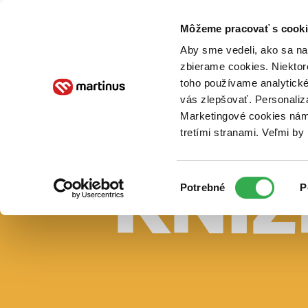
Doručenie
Kníhkupectvá
Knihovrátok
Poukážky
Knižný blog
Kontakt
Môžeme pracovať s cooki
Aby sme vedeli, ako sa na 
zbierame cookies. Niektor
E-knihy
Audioknihy
Hry
Filmy
Knihy
Doplnky
toho používame analytické
vás zlepšovať. Personaliz
Vyhľadávanie
Marketingové cookies nám 
tretími stranami. Veľmi b
Prihlásiť
Vyhľadávanie
Výber
Knihy
Potrebné
P
súhlasu
E-knihy
Audioknihy
Hry
Filmy
Doplnky
Beletria