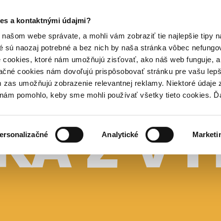
es a kontaktnými údajmi?
našom webe správate, a mohli vám zobraziť tie najlepšie tipy n
é sú naozaj potrebné a bez nich by naša stránka vôbec nefung
 cookies, ktoré nám umožňujú zisťovať, ako náš web funguje, a 
ačné cookies nám dovoľujú prispôsobovať stránku pre vašu lepši
zas umožňujú zobrazenie relevantnej reklamy. Niektoré údaje z
y nám pomohlo, keby sme mohli používať všetky tieto cookies. 
ersonalizačné
Analytické
Marketi