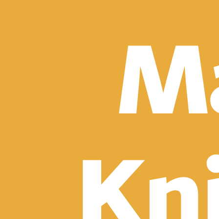
Detektívky, trilery a horory
Sci-fi a fantasy
Komiksy
Romantika
Spoločenská beletria
Klasika
Historické
Slovenská beletria
Svetová beletria
Poézia
Ďalšie kategórie
Náučná a odborná
Motivácia a sebarozvoj
Biznis a manažment
Humanitné a spoločenské vedy
História
Životopisy a reportáže
Vzťahy a rodina
Zdravie a životný štýl
Počítače a internet
Hobby
Umenie a dizajn