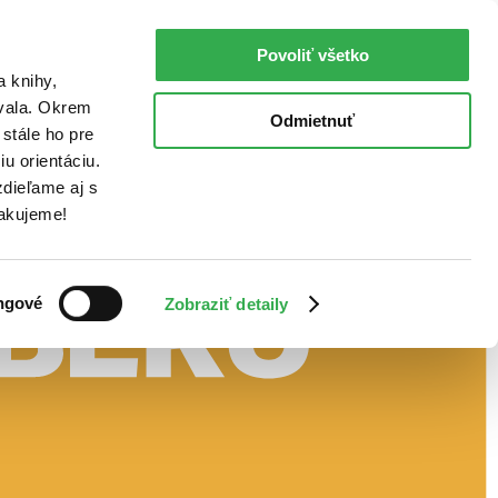
Povoliť všetko
a knihy,
ovala. Okrem
Odmietnuť
stále ho pre
u orientáciu.
dieľame aj s
Ďakujeme!
ngové
Zobraziť detaily