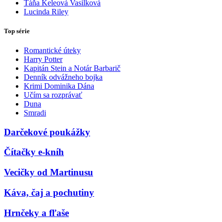
Táňa Keleová Vasilková
Lucinda Riley
Top série
Romantické úteky
Harry Potter
Kapitán Stein a Notár Barbarič
Denník odvážneho bojka
Krimi Dominika Dána
Učím sa rozprávať
Duna
Smradi
Darčekové poukážky
Čítačky e-kníh
Vecičky od Martinusu
Káva, čaj a pochutiny
Hrnčeky a fľaše