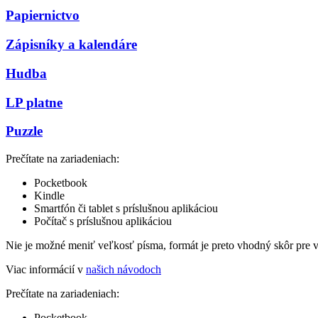
Papiernictvo
Zápisníky a kalendáre
Hudba
LP platne
Puzzle
Prečítate na zariadeniach:
Pocketbook
Kindle
Smartfón či tablet s príslušnou aplikáciou
Počítač s príslušnou aplikáciou
Nie je možné meniť veľkosť písma, formát je preto vhodný skôr pre 
Viac informácií v
našich návodoch
Prečítate na zariadeniach:
Pocketbook