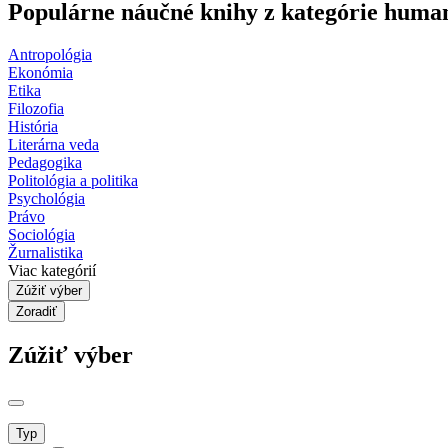
Populárne náučné knihy z kategórie human
Antropológia
Ekonómia
Etika
Filozofia
História
Literárna veda
Pedagogika
Politológia a politika
Psychológia
Právo
Sociológia
Žurnalistika
Viac kategórií
Zúžiť výber
Zoradiť
Zúžiť výber
Typ