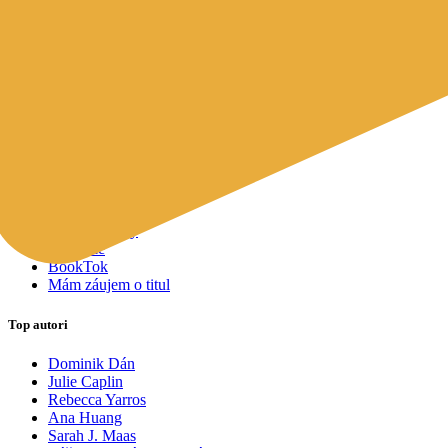
Mapy a cestovanie
Cudzojazyčná literatúra
Knihomoľský pomocník
Spýtajte sa Sherlocka, čo čítať
Odporúčame pre vás
Knižné tipy ušité na mieru vám
Všetky knihy
Knihy roka 2025
Bestsellery
Novinky
Pripravované
Akcie a zľavy
Kolekcie
BookTok
Mám záujem o titul
Top autori
Dominik Dán
Julie Caplin
Rebecca Yarros
Ana Huang
Sarah J. Maas