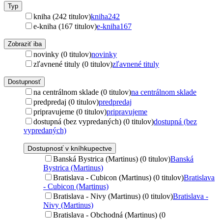
Typ
kniha (242 titulov)
kniha
242
e-kniha (167 titulov)
e-kniha
167
Zobraziť iba
novinky (0 titulov)
novinky
zľavnené tituly (0 titulov)
zľavnené tituly
Dostupnosť
na centrálnom sklade (0 titulov)
na centrálnom sklade
predpredaj (0 titulov)
predpredaj
pripravujeme (0 titulov)
pripravujeme
dostupná (bez vypredaných) (0 titulov)
dostupná (bez
vypredaných)
Dostupnosť v kníhkupectve
Banská Bystrica (Martinus) (0 titulov)
Banská
Bystrica (Martinus)
Bratislava - Cubicon (Martinus) (0 titulov)
Bratislava
- Cubicon (Martinus)
Bratislava - Nivy (Martinus) (0 titulov)
Bratislava -
Nivy (Martinus)
Bratislava - Obchodná (Martinus) (0