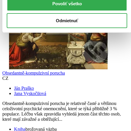
Povoliť všetko
Odmietnuť
Obsedantně-kompulzivní porucha
CZ
Ján Praško
Jana Vyskočilová
Obsedantně-kompulzivní porucha je relativně časté a většinou
celoživotní psychické onemocnění, které se týká přibližně 3 %
populace. Léčbu však zpravidla vyhledá jenom část těchto osob,
které mají závažné a obtěžující...
Kniha
brožovaná väzba