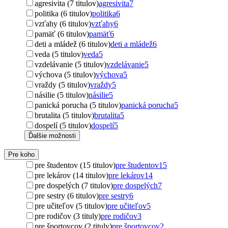
agresivita (7 titulov)
agresivita
7
politika (6 titulov)
politika
6
vzťahy (6 titulov)
vzťahy
6
pamäť (6 titulov)
pamäť
6
deti a mládež (6 titulov)
deti a mládež
6
veda (5 titulov)
veda
5
vzdelávanie (5 titulov)
vzdelávanie
5
výchova (5 titulov)
výchova
5
vraždy (5 titulov)
vraždy
5
násilie (5 titulov)
násilie
5
panická porucha (5 titulov)
panická porucha
5
brutalita (5 titulov)
brutalita
5
dospelí (5 titulov)
dospelí
5
Ďalšie možnosti
Pre koho
pre študentov (15 titulov)
pre študentov
15
pre lekárov (14 titulov)
pre lekárov
14
pre dospelých (7 titulov)
pre dospelých
7
pre sestry (6 titulov)
pre sestry
6
pre učiteľov (5 titulov)
pre učiteľov
5
pre rodičov (3 tituly)
pre rodičov
3
pre športovcov (2 tituly)
pre športovcov
2