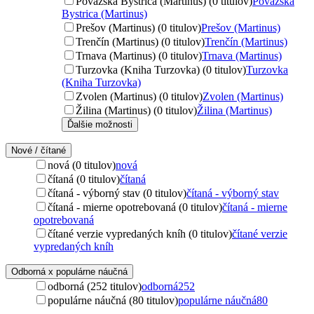
Považská Bystrica (Martinus) (0 titulov)
Považská
Bystrica (Martinus)
Prešov (Martinus) (0 titulov)
Prešov (Martinus)
Trenčín (Martinus) (0 titulov)
Trenčín (Martinus)
Trnava (Martinus) (0 titulov)
Trnava (Martinus)
Turzovka (Kniha Turzovka) (0 titulov)
Turzovka
(Kniha Turzovka)
Zvolen (Martinus) (0 titulov)
Zvolen (Martinus)
Žilina (Martinus) (0 titulov)
Žilina (Martinus)
Ďalšie možnosti
Nové / čítané
nová (0 titulov)
nová
čítaná (0 titulov)
čítaná
čítaná - výborný stav (0 titulov)
čítaná - výborný stav
čítaná - mierne opotrebovaná (0 titulov)
čítaná - mierne
opotrebovaná
čítané verzie vypredaných kníh (0 titulov)
čítané verzie
vypredaných kníh
Odborná x populárne náučná
odborná (252 titulov)
odborná
252
populárne náučná (80 titulov)
populárne náučná
80