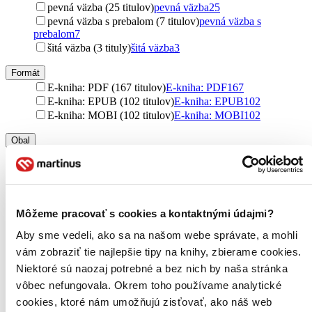
pevná väzba (25 titulov)
pevná väzba
25
pevná väzba s prebalom (7 titulov)
pevná väzba s
prebalom
7
šitá väzba (3 tituly)
šitá väzba
3
Formát
E-kniha: PDF (167 titulov)
E-kniha: PDF
167
E-kniha: EPUB (102 titulov)
E-kniha: EPUB
102
E-kniha: MOBI (102 titulov)
E-kniha: MOBI
102
Obal
krabička (2 tituly)
krabička
2
Zúžiť výber
Zoradiť
Môžeme pracovať s cookies a kontaktnými údajmi?
Aby sme vedeli, ako sa na našom webe správate, a mohli
vám zobraziť tie najlepšie tipy na knihy, zbierame cookies.
Niektoré sú naozaj potrebné a bez nich by naša stránka
Bestsellery
vôbec nefungovala. Okrem toho používame analytické
Top hodnotené
Novinky
cookies, ktoré nám umožňujú zisťovať, ako náš web