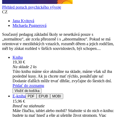
Přehled poruch psychického vývoje
CZ
Jana Kvitová
Michaela Pugnerová
Současný pedagog základní školy se nesetkává pouze s
„normalitou“, ale zcela přirozeně i s „abnormalitou“. Pokud se má
orientovat v mezilidských vztazích, rozumět dětem a jejich rodičům,
měl by získat rozhled v širších souvislostech, být schopen....
Kniha
19,30 €
Na sklade 2 ks
Túto knihu máme síce aktuálne na sklade, máme však už iba
posledné kusy. Ak ju chcete mať rýchlo, ponáhľajte sa!
Dodanie ďalších môže trvať dlhšie, zvyčajne do šiestich dní.
Pridať do zoznamu
Vložiť do košíka
E-kniha
PDF
EPUB
MOBI
15,96 €
Ihneď na stiahnutie
Máte čítačku, tablet alebo mobil? Stiahnite si do nich e-knihu:
budete ju mať hneď a ešte aj ušetríte život stromom. Viac