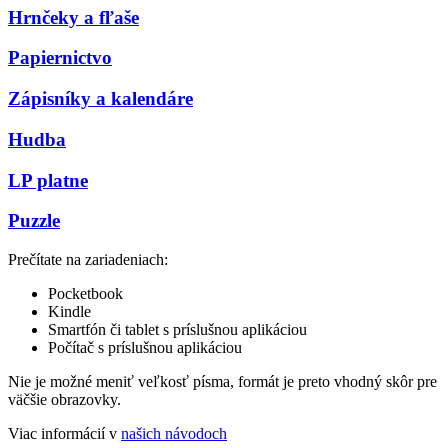
Hrnčeky a fľaše
Papiernictvo
Zápisníky a kalendáre
Hudba
LP platne
Puzzle
Prečítate na zariadeniach:
Pocketbook
Kindle
Smartfón či tablet s príslušnou aplikáciou
Počítač s príslušnou aplikáciou
Nie je možné meniť veľkosť písma, formát je preto vhodný skôr pre
väčšie obrazovky.
Viac informácií v
našich návodoch