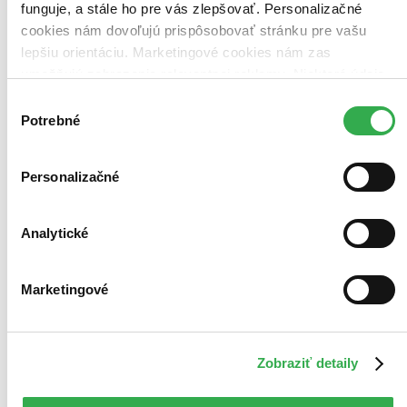
Najdrahšie
funguje, a stále ho pre vás zlepšovať. Personalizačné
Najlacnejšie
cookies nám dovoľujú prispôsobovať stránku pre vašu
Najvyššia zľava
409 produktov
lepšiu orientáciu. Marketingové cookies nám zas
umožňujú zobrazenie relevantnej reklamy. Niektoré údaje
Použité filtre
zdieľame aj s tretími stranami. Veľmi by nám pomohlo,
Zrušiť filtre
Výber
Edícia Psyché
keby sme mohli používať všetky tieto cookies. Ďakujeme!
Potrebné
súhlasu
Personalizačné
Analytické
Marketingové
Zobraziť detaily