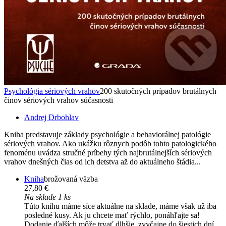
Psychológia sériových vrahov
200 skutočných prípadov brutálnych
činov sériových vrahov súčasnosti
Andrej Drbohlav
Kniha predstavuje základy psychológie a behaviorálnej patológie
sériových vrahov. Ako ukážku rôznych podôb tohto patologického
fenoménu uvádza stručné príbehy tých najbrutálnejších sériových
vrahov dnešných čias od ich detstva až do aktuálneho štádia...
Kniha
brožovaná väzba
27,80 €
Na sklade 1 ks
Túto knihu máme síce aktuálne na sklade, máme však už iba
posledné kusy. Ak ju chcete mať rýchlo, ponáhľajte sa!
Dodanie ďalších môže trvať dlhšie, zvyčajne do šiestich dní.