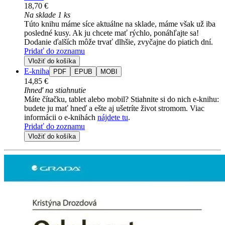
18,70 €
Na sklade 1 ks
Túto knihu máme síce aktuálne na sklade, máme však už iba
posledné kusy. Ak ju chcete mať rýchlo, ponáhľajte sa!
Dodanie ďalších môže trvať dlhšie, zvyčajne do piatich dní.
Pridať do zoznamu
Vložiť do košíka
E-kniha
PDF
EPUB
MOBI
14,85 €
Ihneď na stiahnutie
Máte čítačku, tablet alebo mobil? Stiahnite si do nich e-knihu:
budete ju mať hneď a ešte aj ušetríte život stromom. Viac
informácii o e-knihách
nájdete tu
.
Pridať do zoznamu
Vložiť do košíka