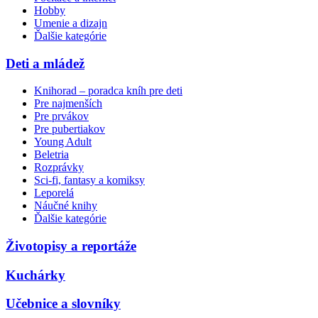
Hobby
Umenie a dizajn
Ďalšie kategórie
Deti a mládež
Knihorad – poradca kníh pre deti
Pre najmenších
Pre prvákov
Pre pubertiakov
Young Adult
Beletria
Rozprávky
Sci-fi, fantasy a komiksy
Leporelá
Náučné knihy
Ďalšie kategórie
Životopisy a reportáže
Kuchárky
Učebnice a slovníky