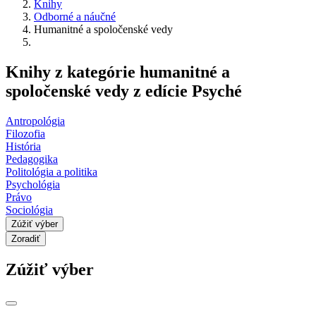
Knihy
Odborné a náučné
Humanitné a spoločenské vedy
Knihy z kategórie humanitné a
spoločenské vedy z edície Psyché
Antropológia
Filozofia
História
Pedagogika
Politológia a politika
Psychológia
Právo
Sociológia
Zúžiť výber
Zoradiť
Zúžiť výber