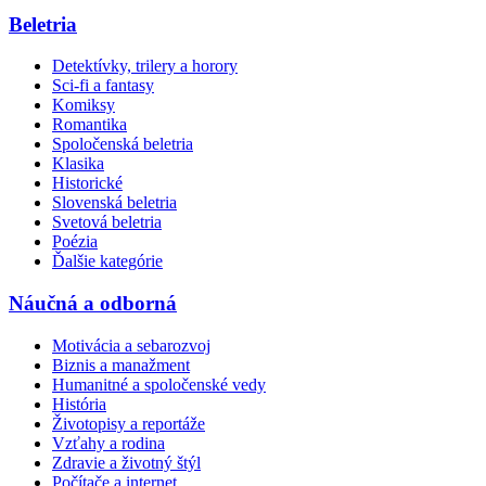
Beletria
Detektívky, trilery a horory
Sci-fi a fantasy
Komiksy
Romantika
Spoločenská beletria
Klasika
Historické
Slovenská beletria
Svetová beletria
Poézia
Ďalšie kategórie
Náučná a odborná
Motivácia a sebarozvoj
Biznis a manažment
Humanitné a spoločenské vedy
História
Životopisy a reportáže
Vzťahy a rodina
Zdravie a životný štýl
Počítače a internet