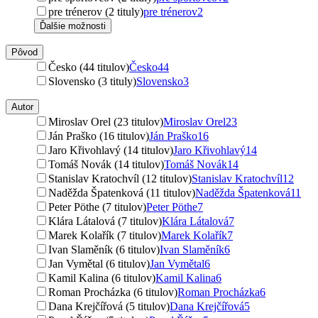
pre trénerov (2 tituly)
pre trénerov
2
Ďalšie možnosti
Pôvod
Česko (44 titulov)
Česko
44
Slovensko (3 tituly)
Slovensko
3
Autor
Miroslav Orel (23 titulov)
Miroslav Orel
23
Ján Praško (16 titulov)
Ján Praško
16
Jaro Křivohlavý (14 titulov)
Jaro Křivohlavý
14
Tomáš Novák (14 titulov)
Tomáš Novák
14
Stanislav Kratochvíl (12 titulov)
Stanislav Kratochvíl
12
Naděžda Špatenková (11 titulov)
Naděžda Špatenková
11
Peter Pöthe (7 titulov)
Peter Pöthe
7
Klára Látalová (7 titulov)
Klára Látalová
7
Marek Kolařík (7 titulov)
Marek Kolařík
7
Ivan Slaměník (6 titulov)
Ivan Slaměník
6
Jan Vymětal (6 titulov)
Jan Vymětal
6
Kamil Kalina (6 titulov)
Kamil Kalina
6
Roman Procházka (6 titulov)
Roman Procházka
6
Dana Krejčířová (5 titulov)
Dana Krejčířová
5