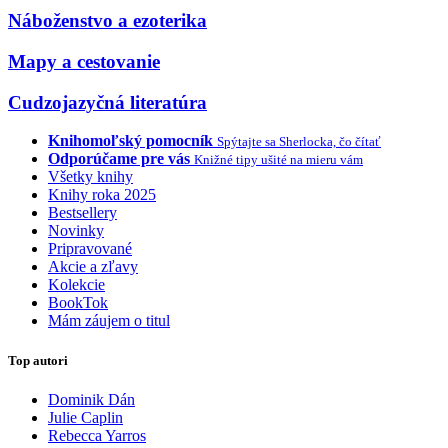
Náboženstvo a ezoterika
Mapy a cestovanie
Cudzojazyčná literatúra
Knihomoľský pomocník
Spýtajte sa Sherlocka, čo čítať
Odporúčame pre vás
Knižné tipy ušité na mieru vám
Všetky knihy
Knihy roka 2025
Bestsellery
Novinky
Pripravované
Akcie a zľavy
Kolekcie
BookTok
Mám záujem o titul
Top autori
Dominik Dán
Julie Caplin
Rebecca Yarros