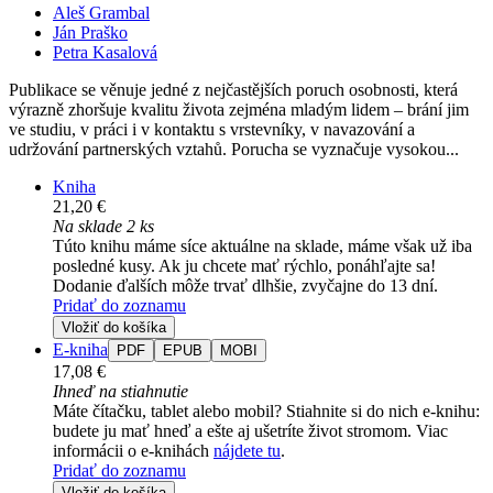
Aleš Grambal
Ján Praško
Petra Kasalová
Publikace se věnuje jedné z nejčastějších poruch osobnosti, která
výrazně zhoršuje kvalitu života zejména mladým lidem – brání jim
ve studiu, v práci i v kontaktu s vrstevníky, v navazování a
udržování partnerských vztahů. Porucha se vyznačuje vysokou...
Kniha
21,20 €
Na sklade 2 ks
Túto knihu máme síce aktuálne na sklade, máme však už iba
posledné kusy. Ak ju chcete mať rýchlo, ponáhľajte sa!
Dodanie ďalších môže trvať dlhšie, zvyčajne do 13 dní.
Pridať do zoznamu
Vložiť do košíka
E-kniha
PDF
EPUB
MOBI
17,08 €
Ihneď na stiahnutie
Máte čítačku, tablet alebo mobil? Stiahnite si do nich e-knihu:
budete ju mať hneď a ešte aj ušetríte život stromom. Viac
informácii o e-knihách
nájdete tu
.
Pridať do zoznamu
Vložiť do košíka