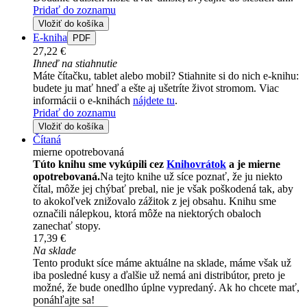
Pridať do zoznamu
Vložiť do košíka
E-kniha
PDF
27,22 €
Ihneď na stiahnutie
Máte čítačku, tablet alebo mobil? Stiahnite si do nich e-knihu:
budete ju mať hneď a ešte aj ušetríte život stromom. Viac
informácii o e-knihách
nájdete tu
.
Pridať do zoznamu
Vložiť do košíka
Čítaná
mierne opotrebovaná
Túto knihu sme vykúpili cez
Knihovrátok
a je mierne
opotrebovaná.
Na tejto knihe už síce poznať, že ju niekto
čítal, môže jej chýbať prebal, nie je však poškodená tak, aby
to akokoľvek znižovalo zážitok z jej obsahu. Knihu sme
označili nálepkou, ktorá môže na niektorých obaloch
zanechať stopy.
17,39 €
Na sklade
Tento produkt síce máme aktuálne na sklade, máme však už
iba posledné kusy a ďalšie už nemá ani distribútor, preto je
možné, že bude onedlho úplne vypredaný. Ak ho chcete mať,
ponáhľajte sa!