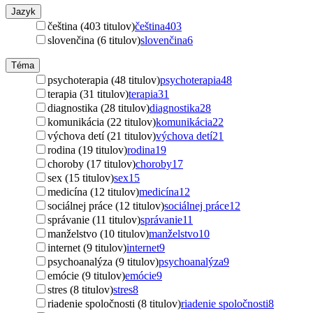
Jazyk
čeština (403 titulov)
čeština
403
slovenčina (6 titulov)
slovenčina
6
Téma
psychoterapia (48 titulov)
psychoterapia
48
terapia (31 titulov)
terapia
31
diagnostika (28 titulov)
diagnostika
28
komunikácia (22 titulov)
komunikácia
22
výchova detí (21 titulov)
výchova detí
21
rodina (19 titulov)
rodina
19
choroby (17 titulov)
choroby
17
sex (15 titulov)
sex
15
medicína (12 titulov)
medicína
12
sociálnej práce (12 titulov)
sociálnej práce
12
správanie (11 titulov)
správanie
11
manželstvo (10 titulov)
manželstvo
10
internet (9 titulov)
internet
9
psychoanalýza (9 titulov)
psychoanalýza
9
emócie (9 titulov)
emócie
9
stres (8 titulov)
stres
8
riadenie spoločnosti (8 titulov)
riadenie spoločnosti
8