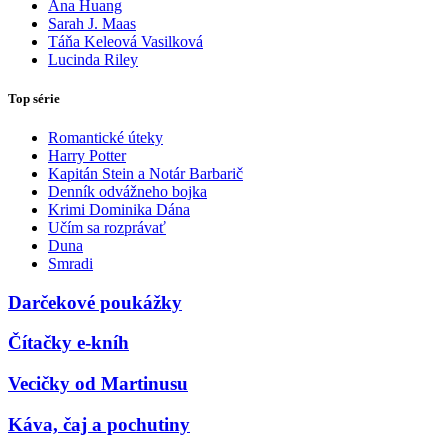
Ana Huang
Sarah J. Maas
Táňa Keleová Vasilková
Lucinda Riley
Top série
Romantické úteky
Harry Potter
Kapitán Stein a Notár Barbarič
Denník odvážneho bojka
Krimi Dominika Dána
Učím sa rozprávať
Duna
Smradi
Darčekové poukážky
Čítačky e-kníh
Vecičky od Martinusu
Káva, čaj a pochutiny