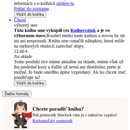
informácii o e-knihách
nájdete tu
.
Pridať do zoznamu
Vložiť do košíka
Čítaná
výborný stav
Túto knihu sme vykúpili cez
Knihovrátok
a je vo
výbornom stave.
Rozdiel medzi touto knihou a novou by ste
asi ani nespoznali. Knihu sme označili nálepkou, ktorá môže
na niektorých obaloch zanechať stopy.
12,60 €
Na sklade
Tento produkt síce máme aktuálne na sklade, máme však už
iba posledné kusy a ďalšie už nemá ani distribútor, preto je
možné, že bude onedlho úplne vypredaný. Ak ho chcete mať,
ponáhľajte sa!
Vložiť do košíka
Ďalšie formáty
Chcete poradiť knihu?
Náš pomocník Sherlock vám ju s radosťou vypátra!
Knihomoľský pomocník