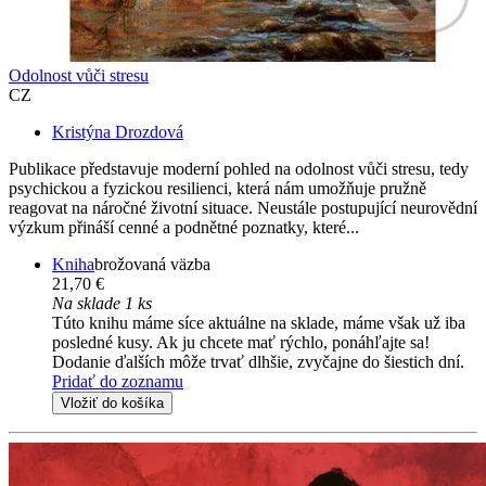
Odolnost vůči stresu
CZ
Kristýna Drozdová
Publikace představuje moderní pohled na odolnost vůči stresu, tedy
psychickou a fyzickou resilienci, která nám umožňuje pružně
reagovat na náročné životní situace. Neustále postupující neurovědní
výzkum přináší cenné a podnětné poznatky, které...
Kniha
brožovaná väzba
21,70 €
Na sklade 1 ks
Túto knihu máme síce aktuálne na sklade, máme však už iba
posledné kusy. Ak ju chcete mať rýchlo, ponáhľajte sa!
Dodanie ďalších môže trvať dlhšie, zvyčajne do šiestich dní.
Pridať do zoznamu
Vložiť do košíka