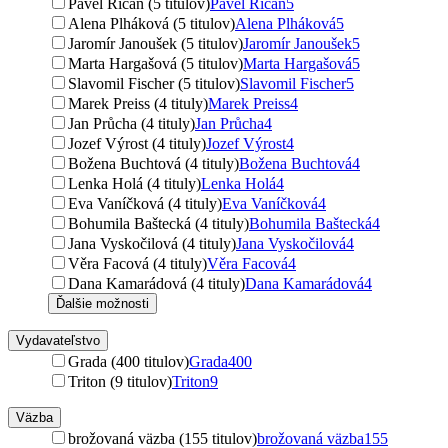
Pavel Říčan (5 titulov)
Pavel Říčan
5
Alena Plháková (5 titulov)
Alena Plháková
5
Jaromír Janoušek (5 titulov)
Jaromír Janoušek
5
Marta Hargašová (5 titulov)
Marta Hargašová
5
Slavomil Fischer (5 titulov)
Slavomil Fischer
5
Marek Preiss (4 tituly)
Marek Preiss
4
Jan Průcha (4 tituly)
Jan Průcha
4
Jozef Výrost (4 tituly)
Jozef Výrost
4
Božena Buchtová (4 tituly)
Božena Buchtová
4
Lenka Holá (4 tituly)
Lenka Holá
4
Eva Vaníčková (4 tituly)
Eva Vaníčková
4
Bohumila Baštecká (4 tituly)
Bohumila Baštecká
4
Jana Vyskočilová (4 tituly)
Jana Vyskočilová
4
Věra Facová (4 tituly)
Věra Facová
4
Dana Kamarádová (4 tituly)
Dana Kamarádová
4
Ďalšie možnosti
Vydavateľstvo
Grada (400 titulov)
Grada
400
Triton (9 titulov)
Triton
9
Väzba
brožovaná väzba (155 titulov)
brožovaná väzba
155