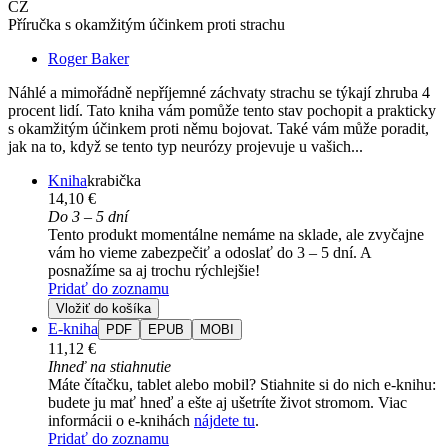
CZ
Příručka s okamžitým účinkem proti strachu
Roger Baker
Náhlé a mimořádně nepříjemné záchvaty strachu se týkají zhruba 4
procent lidí. Tato kniha vám pomůže tento stav pochopit a prakticky
s okamžitým účinkem proti němu bojovat. Také vám může poradit,
jak na to, když se tento typ neurózy projevuje u vašich...
Kniha
krabička
14,10 €
Do 3 – 5 dní
Tento produkt momentálne nemáme na sklade, ale zvyčajne
vám ho vieme zabezpečiť a odoslať do 3 – 5 dní. A
posnažíme sa aj trochu rýchlejšie!
Pridať do zoznamu
Vložiť do košíka
E-kniha
PDF
EPUB
MOBI
11,12 €
Ihneď na stiahnutie
Máte čítačku, tablet alebo mobil? Stiahnite si do nich e-knihu:
budete ju mať hneď a ešte aj ušetríte život stromom. Viac
informácii o e-knihách
nájdete tu
.
Pridať do zoznamu