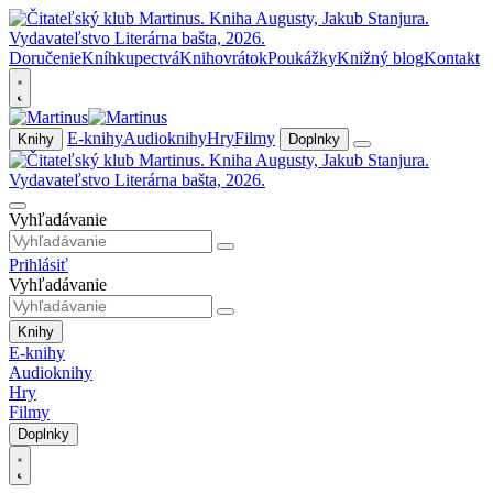
Doručenie
Kníhkupectvá
Knihovrátok
Poukážky
Knižný blog
Kontakt
E-knihy
Audioknihy
Hry
Filmy
Knihy
Doplnky
Vyhľadávanie
Prihlásiť
Vyhľadávanie
Knihy
E-knihy
Audioknihy
Hry
Filmy
Doplnky