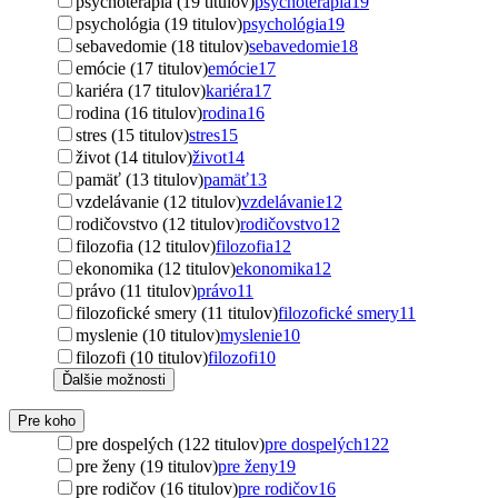
psychoterapia (19 titulov)
psychoterapia
19
psychológia (19 titulov)
psychológia
19
sebavedomie (18 titulov)
sebavedomie
18
emócie (17 titulov)
emócie
17
kariéra (17 titulov)
kariéra
17
rodina (16 titulov)
rodina
16
stres (15 titulov)
stres
15
život (14 titulov)
život
14
pamäť (13 titulov)
pamäť
13
vzdelávanie (12 titulov)
vzdelávanie
12
rodičovstvo (12 titulov)
rodičovstvo
12
filozofia (12 titulov)
filozofia
12
ekonomika (12 titulov)
ekonomika
12
právo (11 titulov)
právo
11
filozofické smery (11 titulov)
filozofické smery
11
myslenie (10 titulov)
myslenie
10
filozofi (10 titulov)
filozofi
10
Ďalšie možnosti
Pre koho
pre dospelých (122 titulov)
pre dospelých
122
pre ženy (19 titulov)
pre ženy
19
pre rodičov (16 titulov)
pre rodičov
16