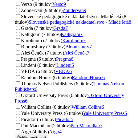
Verso (9 titulov)
Verso
9
Zondervan (9 titulov)
Zondervan
9
Slovenské pedagogické nakladateľstvo - Mladé letá (8
titulov)
Slovenské pedagogické nakladateľstvo - Mladé letá
8
Grada (7 titulov)
Grada
7
Kalligram (7 titulov)
Kalligram
7
Karolinum (7 titulov)
Karolinum
7
Bloomsbury (7 titulov)
Bloomsbury
7
Aleš Čeněk (7 titulov)
Aleš Čeněk
7
Pragma (6 titulov)
Pragma
6
Lindeni (6 titulov)
Lindeni
6
VEDA (6 titulov)
VEDA
6
Random House (6 titulov)
Random House
6
Thomas Nelson Publishers (6 titulov)
Thomas Nelson
Publishers
6
Oxford University Press (6 titulov)
Oxford University
Press
6
William Collins (6 titulov)
William Collins
6
Yale University Press (6 titulov)
Yale University Press
6
Picador (5 titulov)
Picador
5
Pan Macmillan (5 titulov)
Pan Macmillan
5
Argo (4 tituly)
Argo
4
Ďalšie možnosti