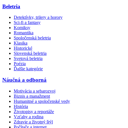
Beletria
Detektívky, trilery a horory
Sci-fi a fantasy
Komiksy
Romantika
Spoločenská beletria
Klasika
Historické
Slovenská beletria
Svetová beletria
Poézia
Ďalšie kategórie
Náučná a odborná
Motivácia a sebarozvoj
Biznis a manažment
Humanitné a spoločenské vedy
História
Životopisy a reportáže
Vzťahy a rodina
Zdravie a životný štýl
Počítače a internet