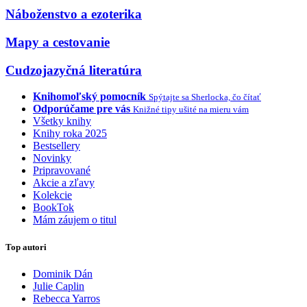
Náboženstvo a ezoterika
Mapy a cestovanie
Cudzojazyčná literatúra
Knihomoľský pomocník
Spýtajte sa Sherlocka, čo čítať
Odporúčame pre vás
Knižné tipy ušité na mieru vám
Všetky knihy
Knihy roka 2025
Bestsellery
Novinky
Pripravované
Akcie a zľavy
Kolekcie
BookTok
Mám záujem o titul
Top autori
Dominik Dán
Julie Caplin
Rebecca Yarros