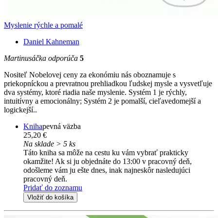
Myslenie rýchle a pomalé
Daniel Kahneman
Martinusáčka odporúča
5
Nositeľ Nobelovej ceny za ekonómiu nás oboznamuje s
priekopníckou a prevratnou prehliadkou ľudskej mysle a vysvetľuje
dva systémy, ktoré riadia naše myslenie. Systém 1 je rýchly,
intuitívny a emocionálny; Systém 2 je pomalší, cieľavedomejší a
logickejší..
Kniha
pevná väzba
25,20 €
Na sklade > 5 ks
Táto kniha sa môže na cestu ku vám vybrať prakticky
okamžite! Ak si ju objednáte do 13:00 v pracovný deň,
odošleme vám ju ešte dnes, inak najneskôr nasledujúci
pracovný deň.
Pridať do zoznamu
Vložiť do košíka