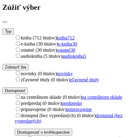
Zúžiť výber
Typ
kniha (712 titulov)
kniha
712
e-kniha (30 titulov)
e-kniha
30
ostatné (30 titulov)
ostatné
30
audiokniha (5 titulov)
audiokniha
5
Zobraziť iba
novinky (0 titulov)
novinky
zľavnené tituly (0 titulov)
zľavnené tituly
Dostupnosť
na centrálnom sklade (0 titulov)
na centrálnom sklade
predpredaj (0 titulov)
predpredaj
pripravujeme (0 titulov)
pripravujeme
dostupná (bez vypredaných) (0 titulov)
dostupná (bez
vypredaných)
Dostupnosť v kníhkupectve