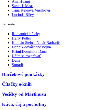
Ana Huang
Sarah J. Maas
Táňa Keleová Vasilková
Lucinda Riley
Top série
Romantické úteky
Harry Potter
Kapitán Stein a Notár Barbarič
Denník odvážneho bojka
Krimi Dominika Dána
Učím sa rozprávať
Duna
Smradi
Darčekové poukážky
Čítačky e-kníh
Vecičky od Martinusu
Káva, čaj a pochutiny