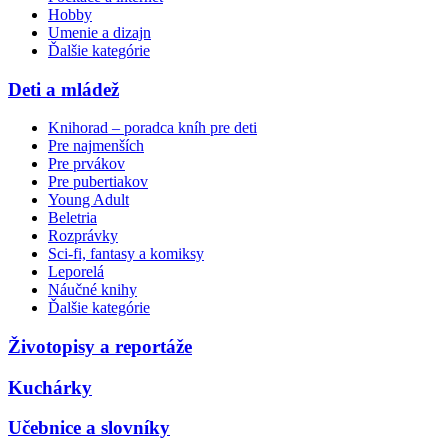
Hobby
Umenie a dizajn
Ďalšie kategórie
Deti a mládež
Knihorad – poradca kníh pre deti
Pre najmenších
Pre prvákov
Pre pubertiakov
Young Adult
Beletria
Rozprávky
Sci-fi, fantasy a komiksy
Leporelá
Náučné knihy
Ďalšie kategórie
Životopisy a reportáže
Kuchárky
Učebnice a slovníky