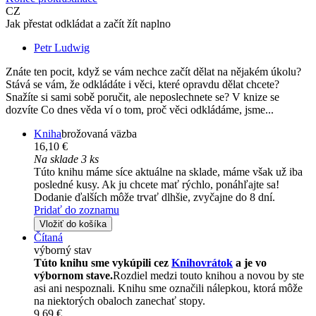
CZ
Jak přestat odkládat a začít žít naplno
Petr Ludwig
Znáte ten pocit, když se vám nechce začít dělat na nějakém úkolu?
Stává se vám, že odkládáte i věci, které opravdu dělat chcete?
Snažíte si sami sobě poručit, ale neposlechnete se? V knize se
dozvíte Co dnes věda ví o tom, proč věci odkládáme, jsme...
Kniha
brožovaná väzba
16,10 €
Na sklade 3 ks
Túto knihu máme síce aktuálne na sklade, máme však už iba
posledné kusy. Ak ju chcete mať rýchlo, ponáhľajte sa!
Dodanie ďalších môže trvať dlhšie, zvyčajne do 8 dní.
Pridať do zoznamu
Vložiť do košíka
Čítaná
výborný stav
Túto knihu sme vykúpili cez
Knihovrátok
a je vo
výbornom stave.
Rozdiel medzi touto knihou a novou by ste
asi ani nespoznali. Knihu sme označili nálepkou, ktorá môže
na niektorých obaloch zanechať stopy.
9,69 €