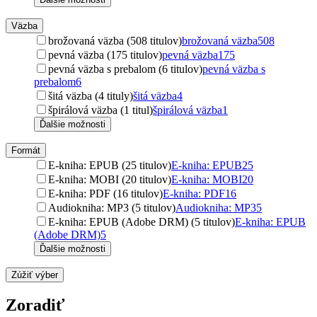
Väzba
brožovaná väzba (508 titulov)
brožovaná väzba
508
pevná väzba (175 titulov)
pevná väzba
175
pevná väzba s prebalom (6 titulov)
pevná väzba s
prebalom
6
šitá väzba (4 tituly)
šitá väzba
4
špirálová väzba (1 titul)
špirálová väzba
1
Ďalšie možnosti
Formát
E-kniha: EPUB (25 titulov)
E-kniha: EPUB
25
E-kniha: MOBI (20 titulov)
E-kniha: MOBI
20
E-kniha: PDF (16 titulov)
E-kniha: PDF
16
Audiokniha: MP3 (5 titulov)
Audiokniha: MP3
5
E-kniha: EPUB (Adobe DRM) (5 titulov)
E-kniha: EPUB
(Adobe DRM)
5
Ďalšie možnosti
Zúžiť výber
Zoradiť