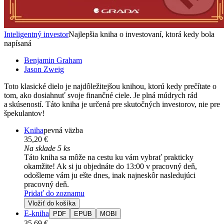
Inteligentný investor
Najlepšia kniha o investovaní, ktorá kedy bola
napísaná
Benjamin Graham
Jason Zweig
Toto klasické dielo je najdôležitejšou knihou, ktorú kedy prečítate o
tom, ako dosiahnuť svoje finančné ciele. Je plná múdrych rád
a skúseností. Táto kniha je určená pre skutočných investorov, nie pre
špekulantov!
Kniha
pevná väzba
35,20 €
Na sklade 5 ks
Táto kniha sa môže na cestu ku vám vybrať prakticky
okamžite! Ak si ju objednáte do 13:00 v pracovný deň,
odošleme vám ju ešte dnes, inak najneskôr nasledujúci
pracovný deň.
Pridať do zoznamu
Vložiť do košíka
E-kniha
PDF
EPUB
MOBI
35,69 €