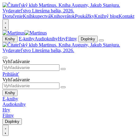
Doručenie
Kníhkupectvá
Knihovrátok
Poukážky
Knižný blog
Kontakt
E-knihy
Audioknihy
Hry
Filmy
Knihy
Doplnky
Vyhľadávanie
Prihlásiť
Vyhľadávanie
Knihy
E-knihy
Audioknihy
Hry
Filmy
Doplnky