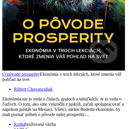
O pôvode prosperity
Ekonómia v troch lekciách, ktoré zmenia váš
pohľad na svet
Róbert Chovanculiak
Ekonómia nie je veda o číslach, grafoch a tabuľkách. Je to veda o
ľuďoch. O tom, ako sme vykročili z jaskýň, začali spolupracovať a
napokon pristáli na Mesiaci. Všetci, nielen študenti ekonómie, by
mali poznať príbeh o pôvode našej prosperity....
Kniha
brožovaná väzba