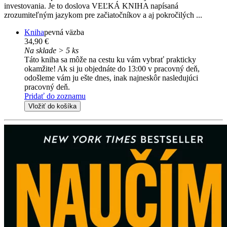
investovania. Je to doslova VEĽKÁ KNIHA napísaná
zrozumiteľným jazykom pre začiatočníkov a aj pokročilých ...
Kniha
pevná väzba
34,90 €
Na sklade > 5 ks
Táto kniha sa môže na cestu ku vám vybrať prakticky
okamžite! Ak si ju objednáte do 13:00 v pracovný deň,
odošleme vám ju ešte dnes, inak najneskôr nasledujúci
pracovný deň.
Pridať do zoznamu
Vložiť do košíka