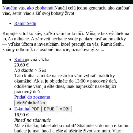
Naučím vás, ako zbohatnúť
Naučil celú jednu generáciu ako zarábať
viac, šetriť viac a žiť svoj bohatý život
Ramit Sethi
Kupujte si toľko káv, koľko vám hrdlo ráči. Míňajte bez výčitiek na
to, čo milujete. A zároveň nechajte svoje peniaze rásť automaticky
— vďaka účtom a investíciám, ktoré pracujú za vás. Ramit Sethi,
známy odborník na osobné financie, označovaný za ...
Kniha
pevná väzba
20,60 €
Na sklade > 5 ks
Táto kniha sa môže na cestu ku vám vybrať prakticky
okamžite! Ak si ju objednáte do 13:00 v pracovný deň,
odošleme vám ju ešte dnes, inak najneskôr nasledujúci
pracovný deň.
Pridať do zoznamu
Vložiť do košíka
E-kniha
PDF
EPUB
MOBI
16,90 €
Ihneď na stiahnutie
Máte čítačku, tablet alebo mobil? Stiahnite si do nich e-knihu:
budete ju mať hneď a ešte aj ušetríte život stromom. Viac