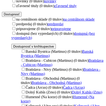
novinky (0 titulov)
novinky
zľavnené tituly (0 titulov)
zľavnené tituly
Dostupnosť
na centrálnom sklade (0 titulov)
na centrálnom sklade
predpredaj (0 titulov)
predpredaj
pripravujeme (0 titulov)
pripravujeme
dostupná (bez vypredaných) (0 titulov)
dostupná (bez
vypredaných)
Dostupnosť v kníhkupectve
Banská Bystrica (Martinus) (0 titulov)
Banská
Bystrica (Martinus)
Bratislava - Cubicon (Martinus) (0 titulov)
Bratislava
- Cubicon (Martinus)
Bratislava - Nivy (Martinus) (0 titulov)
Bratislava -
Nivy (Martinus)
Bratislava - Obchodná (Martinus) (0
titulov)
Bratislava - Obchodná (Martinus)
Čadca (Arcus) (0 titulov)
Čadca (Arcus)
Dolný Kubín (Zrno) (0 titulov)
Dolný Kubín (Zrno)
Humenné (Na korze) (0 titulov)
Humenné (Na
korze)
Kežmarok (Alter ego) (0 titulov)
Kežmarok (Alter