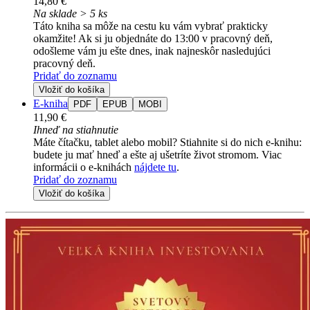
14,80 €
Na sklade > 5 ks
Táto kniha sa môže na cestu ku vám vybrať prakticky
okamžite! Ak si ju objednáte do 13:00 v pracovný deň,
odošleme vám ju ešte dnes, inak najneskôr nasledujúci
pracovný deň.
Pridať do zoznamu
Vložiť do košíka
E-kniha
PDF
EPUB
MOBI
11,90 €
Ihneď na stiahnutie
Máte čítačku, tablet alebo mobil? Stiahnite si do nich e-knihu:
budete ju mať hneď a ešte aj ušetríte život stromom. Viac
informácii o e-knihách
nájdete tu
.
Pridať do zoznamu
Vložiť do košíka