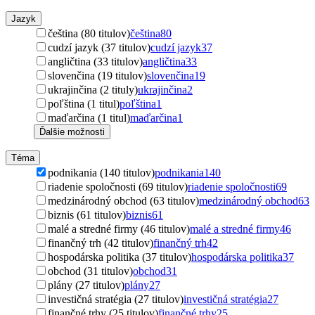
Jazyk
čeština (80 titulov)
čeština
80
cudzí jazyk (37 titulov)
cudzí jazyk
37
angličtina (33 titulov)
angličtina
33
slovenčina (19 titulov)
slovenčina
19
ukrajinčina (2 tituly)
ukrajinčina
2
poľština (1 titul)
poľština
1
maďarčina (1 titul)
maďarčina
1
Ďalšie možnosti
Téma
podnikania (140 titulov)
podnikania
140
riadenie spoločnosti (69 titulov)
riadenie spoločnosti
69
medzinárodný obchod (63 titulov)
medzinárodný obchod
63
biznis (61 titulov)
biznis
61
malé a stredné firmy (46 titulov)
malé a stredné firmy
46
finančný trh (42 titulov)
finančný trh
42
hospodárska politika (37 titulov)
hospodárska politika
37
obchod (31 titulov)
obchod
31
plány (27 titulov)
plány
27
investičná stratégia (27 titulov)
investičná stratégia
27
finančné trhy (25 titulov)
finančné trhy
25