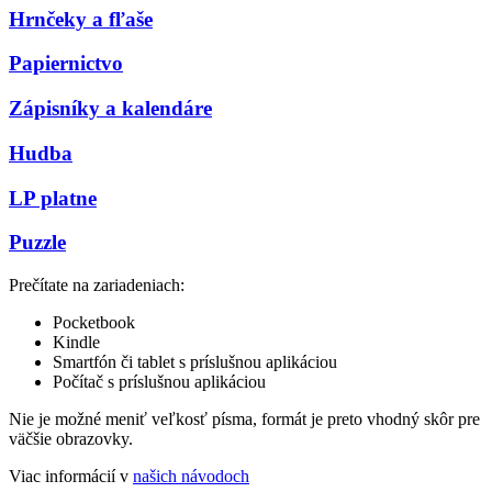
Hrnčeky a fľaše
Papiernictvo
Zápisníky a kalendáre
Hudba
LP platne
Puzzle
Prečítate na zariadeniach:
Pocketbook
Kindle
Smartfón či tablet s príslušnou aplikáciou
Počítač s príslušnou aplikáciou
Nie je možné meniť veľkosť písma, formát je preto vhodný skôr pre
väčšie obrazovky.
Viac informácií v
našich návodoch