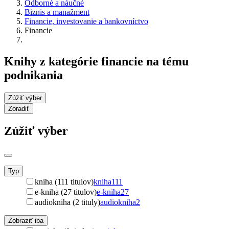
Odborné a náučné
Biznis a manažment
Financie, investovanie a bankovníctvo
Financie
Knihy z kategórie financie na tému
podnikania
Zúžiť výber
Zoradiť
Zúžiť výber
Typ
kniha (111 titulov)
kniha
111
e-kniha (27 titulov)
e-kniha
27
audiokniha (2 tituly)
audiokniha
2
Zobraziť iba