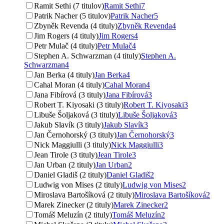
Ramit Sethi (7 titulov)
Ramit Sethi
7
Patrik Nacher (5 titulov)
Patrik Nacher
5
Zbyněk Revenda (4 tituly)
Zbyněk Revenda
4
Jim Rogers (4 tituly)
Jim Rogers
4
Petr Mulač (4 tituly)
Petr Mulač
4
Stephen A. Schwarzman (4 tituly)
Stephen A.
Schwarzman
4
Jan Berka (4 tituly)
Jan Berka
4
Cahal Moran (4 tituly)
Cahal Moran
4
Jana Fibírová (3 tituly)
Jana Fibírová
3
Robert T. Kiyosaki (3 tituly)
Robert T. Kiyosaki
3
Libuše Šoljaková (3 tituly)
Libuše Šoljaková
3
Jakub Slavík (3 tituly)
Jakub Slavík
3
Jan Černohorský (3 tituly)
Jan Černohorský
3
Nick Maggiulli (3 tituly)
Nick Maggiulli
3
Jean Tirole (3 tituly)
Jean Tirole
3
Jan Urban (2 tituly)
Jan Urban
2
Daniel Gladiš (2 tituly)
Daniel Gladiš
2
Ludwig von Mises (2 tituly)
Ludwig von Mises
2
Miroslava Bartošíková (2 tituly)
Miroslava Bartošíková
2
Marek Zinecker (2 tituly)
Marek Zinecker
2
Tomáš Meluzín (2 tituly)
Tomáš Meluzín
2