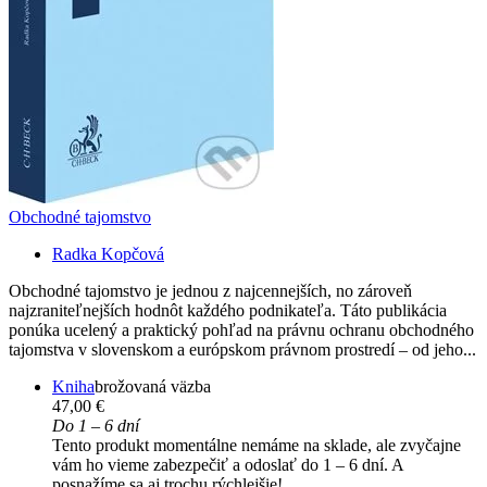
Obchodné tajomstvo
Radka Kopčová
Obchodné tajomstvo je jednou z najcennejších, no zároveň
najzraniteľnejších hodnôt každého podnikateľa. Táto publikácia
ponúka ucelený a praktický pohľad na právnu ochranu obchodného
tajomstva v slovenskom a európskom právnom prostredí – od jeho...
Kniha
brožovaná väzba
47,00 €
Do 1 – 6 dní
Tento produkt momentálne nemáme na sklade, ale zvyčajne
vám ho vieme zabezpečiť a odoslať do 1 – 6 dní. A
posnažíme sa aj trochu rýchlejšie!