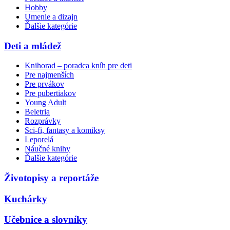
Hobby
Umenie a dizajn
Ďalšie kategórie
Deti a mládež
Knihorad – poradca kníh pre deti
Pre najmenších
Pre prvákov
Pre pubertiakov
Young Adult
Beletria
Rozprávky
Sci-fi, fantasy a komiksy
Leporelá
Náučné knihy
Ďalšie kategórie
Životopisy a reportáže
Kuchárky
Učebnice a slovníky