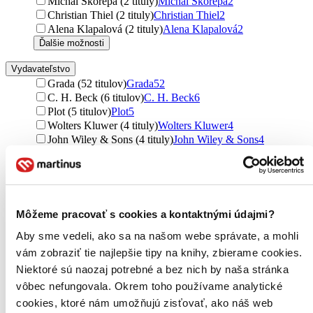
Michal Skořepa (2 tituly)
Michal Skořepa
2
Christian Thiel (2 tituly)
Christian Thiel
2
Alena Klapalová (2 tituly)
Alena Klapalová
2
Ďalšie možnosti
Vydavateľstvo
Grada (52 titulov)
Grada
52
C. H. Beck (6 titulov)
C. H. Beck
6
Plot (5 titulov)
Plot
5
Wolters Kluwer (4 tituly)
Wolters Kluwer
4
John Wiley & Sons (4 tituly)
John Wiley & Sons
4
Simon & Schuster (3 tituly)
Simon & Schuster
3
Motýľ (3 tituly)
Motýľ
3
HarperCollins (3 tituly)
HarperCollins
3
Management Press (3 tituly)
Management Press
3
Aleš Čeněk (3 tituly)
Aleš Čeněk
3
Môžeme pracovať s cookies a kontaktnými údajmi?
Plata Publishing (3 tituly)
Plata Publishing
3
Aby sme vedeli, ako sa na našom webe správate, a mohli
Wolters Kluwer ČR (2 tituly)
Wolters Kluwer ČR
2
Cambridge University Press (2 tituly)
Cambridge
vám zobraziť tie najlepšie tipy na knihy, zbierame cookies.
University Press
2
Niektoré sú naozaj potrebné a bez nich by naša stránka
Computer Press (2 tituly)
Computer Press
2
vôbec nefungovala. Okrem toho používame analytické
INESS (2 tituly)
INESS
2
cookies, ktoré nám umožňujú zisťovať, ako náš web
William Collins (2 tituly)
William Collins
2