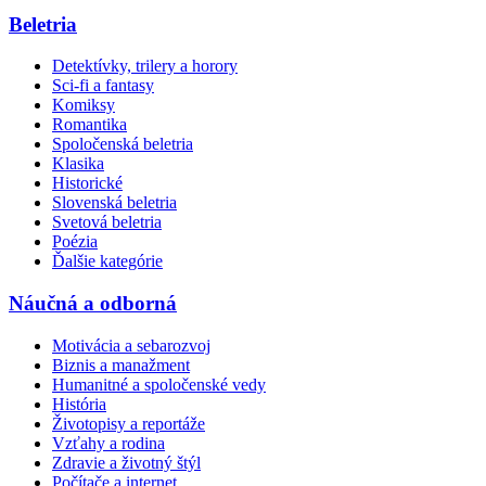
Beletria
Detektívky, trilery a horory
Sci-fi a fantasy
Komiksy
Romantika
Spoločenská beletria
Klasika
Historické
Slovenská beletria
Svetová beletria
Poézia
Ďalšie kategórie
Náučná a odborná
Motivácia a sebarozvoj
Biznis a manažment
Humanitné a spoločenské vedy
História
Životopisy a reportáže
Vzťahy a rodina
Zdravie a životný štýl
Počítače a internet