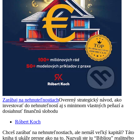
Zarábaj na nehnuteľnostiach
Overený strategický návod, ako
investovať do nehnuteľností aj s minimom vlastných peňazí a
dosiahnuť finančnú slobodu
Róbert Koch
Chceš zarábať na nehnuteľnostiach, ale nemáš veľký kapitál? Táto
kniha ti ukáže presne ako na to. Nazvali ste ju “Bibliou” realitného