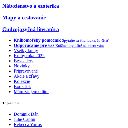
Náboženstvo a ezoterika
Mapy a cestovanie
Cudzojazyčná literatúra
Knihomoľský pomocník
Spýtajte sa Sherlocka, čo čítať
Odporúčame pre vás
Knižné tipy ušité na mieru vám
Všetky knihy
Knihy roka 2025
Bestsellery
Novinky
Pripravované
Akcie a zľavy
Kolekcie
BookTok
Mám záujem o titul
Top autori
Dominik Dán
Julie Caplin
Rebecca Yarros