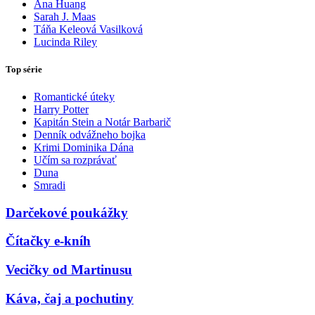
Ana Huang
Sarah J. Maas
Táňa Keleová Vasilková
Lucinda Riley
Top série
Romantické úteky
Harry Potter
Kapitán Stein a Notár Barbarič
Denník odvážneho bojka
Krimi Dominika Dána
Učím sa rozprávať
Duna
Smradi
Darčekové poukážky
Čítačky e-kníh
Vecičky od Martinusu
Káva, čaj a pochutiny