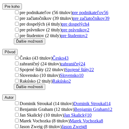
Pre koho
pre podnikateľov (56 titulov)
pre podnikateľov
56
pre začiatočníkov (39 titulov)
pre začiatočníkov
39
pre dospelých (4 tituly)
pre dospelých
4
pre právnikov (2 tituly)
pre právnikov
2
pre študentov (2 tituly)
pre študentov
2
Ďalšie možnosti
Pôvod
Česko (43 titulov)
Česko
43
zahraničný (24 titulov)
zahraničný
24
Spojené štáty (22 titulov)
Spojené štáty
22
Slovensko (10 titulov)
Slovensko
10
Rakúsko (2 tituly)
Rakúsko
2
Ďalšie možnosti
Autor
Dominik Stroukal (14 titulov)
Dominik Stroukal
14
Benjamin Graham (12 titulov)
Benjamin Graham
12
Jan Skalický (10 titulov)
Jan Skalický
10
Marek Vochozka (8 titulov)
Marek Vochozka
8
Jason Zweig (8 titulov)
Jason Zweig
8