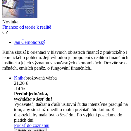
Novinka
Finance: od teorie k realitě
CZ
Jan Černohorský
Kniha slouží k orientaci v hlavních oblastech financí z praktického i
teoretického pohledu. Její výhodou je propojení s realitou finančních
institucí a jejich významu v současných ekonomikách. Dozvíte se o
měnách, emisích peněz, o fungování finančních...
Kniha
brožovaná väzba
21,20 €
-14 %
Predobjednávka,
vychádza o šesť dní
Vydavateľ, tlačiar a ďalší usilovní ľudia intenzívne pracujú na
tom, aby ste si už onedlho mohli prečítať túto knihu. K
dispozícii by mala byť o šesť dní. Po vyjdení posielame do
piatich dní.
Pridať do zoznamu