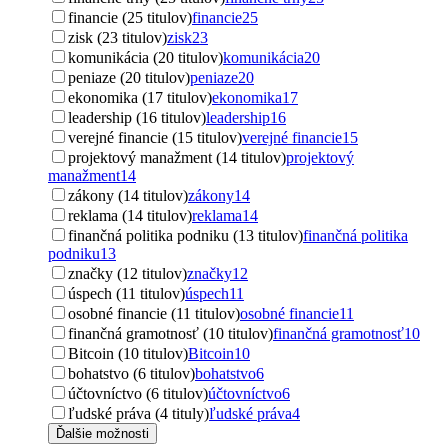
financie (25 titulov)
financie
25
zisk (23 titulov)
zisk
23
komunikácia (20 titulov)
komunikácia
20
peniaze (20 titulov)
peniaze
20
ekonomika (17 titulov)
ekonomika
17
leadership (16 titulov)
leadership
16
verejné financie (15 titulov)
verejné financie
15
projektový manažment (14 titulov)
projektový
manažment
14
zákony (14 titulov)
zákony
14
reklama (14 titulov)
reklama
14
finančná politika podniku (13 titulov)
finančná politika
podniku
13
značky (12 titulov)
značky
12
úspech (11 titulov)
úspech
11
osobné financie (11 titulov)
osobné financie
11
finančná gramotnosť (10 titulov)
finančná gramotnosť
10
Bitcoin (10 titulov)
Bitcoin
10
bohatstvo (6 titulov)
bohatstvo
6
účtovníctvo (6 titulov)
účtovníctvo
6
ľudské práva (4 tituly)
ľudské práva
4
Ďalšie možnosti