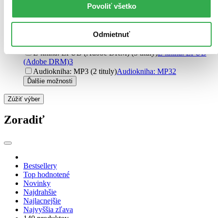
Povoliť všetko
Formát
E-kniha: PDF (23 titulov)
E-kniha: PDF
23
E-kniha: EPUB (21 titulov)
E-kniha: EPUB
21
Odmietnuť
E-kniha: MOBI (18 titulov)
E-kniha: MOBI
18
E-kniha: EPUB (Adobe DRM) (3 tituly)
E-kniha: EPUB
(Adobe DRM)
3
Audiokniha: MP3 (2 tituly)
Audiokniha: MP3
2
Ďalšie možnosti
Zúžiť výber
Zoradiť
Bestsellery
Top hodnotené
Novinky
Najdrahšie
Najlacnejšie
Najvyššia zľava