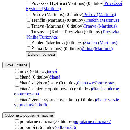
Považská Bystrica (Martinus) (0 titulov)
Považská
Bystrica (Martinus)
Prešov (Martinus) (0 titulov)
Prešov (Martinus)
Trenčín (Martinus) (0 titulov)
Trenčín (Martinus)
Trnava (Martinus) (0 titulov)
Trnava (Martinus)
Turzovka (Kniha Turzovka) (0 titulov)
Turzovka
(Kniha Turzovka)
Zvolen (Martinus) (0 titulov)
Zvolen (Martinus)
Žilina (Martinus) (0 titulov)
Žilina (Martinus)
Ďalšie možnosti
Nové / čítané
nová (0 titulov)
nová
čítaná (0 titulov)
čítaná
čítaná - výborný stav (0 titulov)
čítaná - výborný stav
čítaná - mierne opotrebovaná (0 titulov)
čítaná - mierne
opotrebovaná
čítané verzie vypredaných kníh (0 titulov)
čítané verzie
vypredaných kníh
Odborná x populárne náučná
populárne náučná (77 titulov)
populárne náučná
77
odborná (26 titulov)
odborná
26