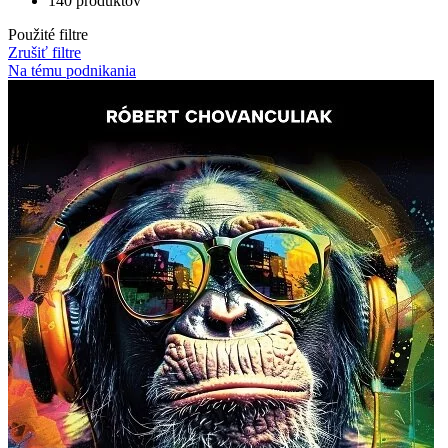
140 produktov
Použité filtre
Zrušiť filtre
Na tému podnikania